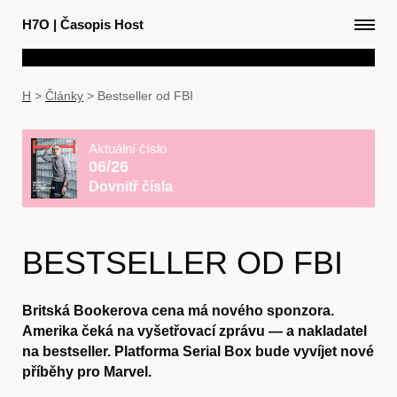
H7O
|
Časopis Host
H
>
Články
>
Bestseller od FBI
Aktuální číslo
06/26
Dovnitř čísla
BESTSELLER OD FBI
Britská Bookerova cena má nového sponzora.
Amerika čeká na vyšetřovací zprávu — a nakladatel
na bestseller. Platforma Serial Box bude vyvíjet nové
příběhy pro Marvel.