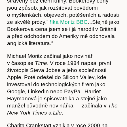
strávený bez čtení knihy. Bookerovy ceny
jsou způsob, jak rozšiřovat povědomí
o myšlenkách, objevech, potěšeních a radosti
ze skvělé prózy,“
říká Moritz BBC
. „Stejně jako
Bookerova cena jsem se i já narodil v Británii
a před odchodem do Ameriky mě odchovala
anglická literatura.“
Michael Moritz začínal jako novinář
v časopise
Time
. V roce 1984 napsal první
Články
životopis Steva Jobse a jeho společnosti
Apple. Poté odešel do Silicon Valley, kde
investoval do technologických firem jako
Google, LinkedIn nebo PayPal. Harriet
Haymanová je spisovatelka a stejně jako
manžel původně novinářka — začínala v
The
New York Times
a
Life
.
Charita Crankstart vznikla v roce 2000 na