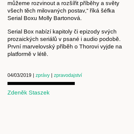
můžeme rozvinout a rozšířit příběhy a světy
všech těch milovaných postav,“ říká šéfka
Serial Boxu Molly Bartonová.
Serial Box nabízí kapitoly či epizody svých
Kontakt
prozaických seriálů v psané i audio podobě.
První marvelovský příběh o Thorovi vyjde na
platformě v létě.
04/03/2019
|
zprávy
|
zpravodajství
Zdeněk Staszek
Předplatné