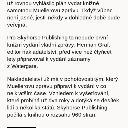
už rovnou vyhlásilo plán vydat knižně
samotnou Muellerovu zprávu. I když vůbec
není jasné, jestli někdy v dohledné době bude
veřejná.
Pro Skyhorse Publishing to nebude první
knižní vydání vládní zprávy: Herman Graf,
Akce
editor nakladatelství, před více než čtyřiceti
lety připravoval k vydání záznamy
z Watergate.
Nakladatelství už má v pohotovosti tým, který
Muellerovu zprávu připraví k vydání v co
nejkratším čase. Vzhledem k vyšetřování,
které probíhá už dva roky a dotýká se desítek
lidí a několika států, Skyhorse Publishing
počítá s knihou o rozsahu 960 stran.