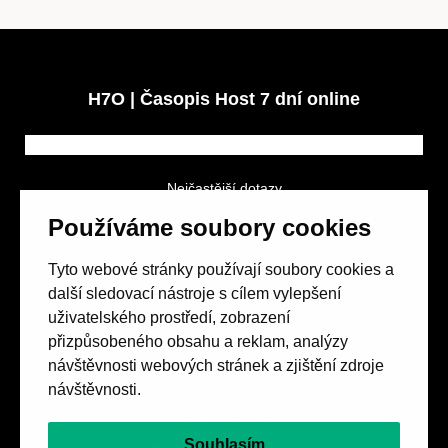
H7O | Časopis Host 7 dní online
Nejčastější dotazy
GDPR a podmínky soutěže
Používáme soubory cookies
Obchodní podmínky
Tyto webové stránky používají soubory cookies a
další sledovací nástroje s cílem vylepšení
uživatelského prostředí, zobrazení
přizpůsobeného obsahu a reklam, analýzy
návštěvnosti webových stránek a zjištění zdroje
Spolek přátel vydávání
časopisu HOST
návštěvnosti.
Beethovenova 25/4
657 42 Brno-střed
Souhlasím
objednavky@casopishost.cz