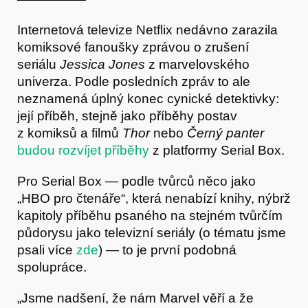
O nás
Internetová televize Netflix nedávno zarazila
komiksové fanoušky zprávou o zrušení
seriálu
Jessica Jones
z marvelovského
univerza. Podle posledních zpráv to ale
neznamená úplný konec cynické detektivky:
její příběh, stejně jako příběhy postav
z komiksů a filmů
Thor
nebo
Černý panter
budou rozvíjet příběhy
z platformy Serial Box.
Pro Serial Box — podle tvůrců něco jako
„HBO pro čtenáře“, která nenabízí knihy, nýbrž
Obchod
kapitoly příběhu psaného na stejném tvůrčím
půdorysu jako televizní seriály (o tématu jsme
psali více
zde
) — to je první podobná
spolupráce.
„Jsme nadšení, že nám Marvel věří a že