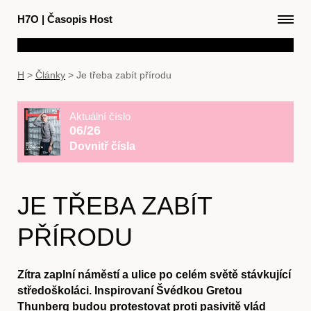
H7O
|
Časopis Host
H
>
Články
>
Je třeba zabít přírodu
Aktuální číslo
06/26
Dovnitř čísla
JE TŘEBA ZABÍT
PŘÍRODU
Zítra zaplní náměstí a ulice po celém světě stávkující
středoškoláci. Inspirovaní Švédkou Gretou
Thunberg budou protestovat proti pasivitě vlád