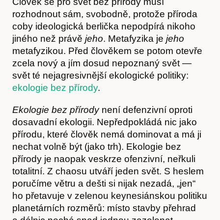
Člověk se pro svět bez přírody musí
rozhodnout sám, svobodně, protože příroda
coby ideologická berlička nepodpírá nikoho
jiného než právě
jeho
. Metafyzika je
jeho
metafyzikou. Před člověkem se potom otevře
zcela nový a jím dosud nepoznaný svět —
svět té nejagresivnější ekologické politiky:
ekologie bez přírody
.
Ekologie bez přírody
není defenzivní oproti
dosavadní ekologii. Nepředpokládá nic jako
přírodu, které člověk nemá dominovat a má ji
nechat volně být (jako trh). Ekologie bez
přírody je naopak veskrze ofenzivní, neřkuli
totalitní. Z chaosu utváří jeden svět. S heslem
poručíme větru a dešti si nijak nezadá, „jen“
ho přetavuje v zelenou keynesiánskou politiku
planetárních rozměrů: místo stavby přehrad