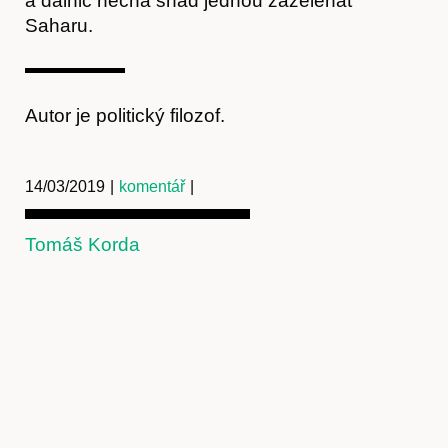
a dálnic nechá snad jednou zazelenat
Saharu.
Autor je politický filozof.
14/03/2019
|
komentář
|
Tomáš Korda