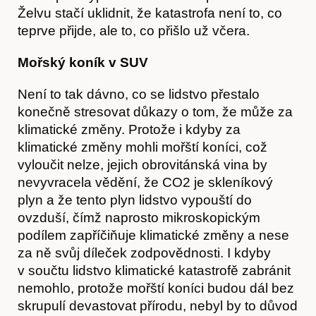
Želvu stačí uklidnit, že katastrofa není to, co
teprve přijde, ale to, co přišlo už včera.
Mořský koník v SUV
Není to tak dávno, co se lidstvo přestalo
konečně stresovat důkazy o tom, že může za
klimatické změny. Protože i kdyby za
klimatické změny mohli mořští koníci, což
vyloučit nelze, jejich obrovitánská vina by
nevyvracela vědění, že CO2 je skleníkový
plyn a že tento plyn lidstvo vypouští do
ovzduší, čímž naprosto mikroskopickým
podílem zapříčiňuje klimatické změny a nese
za ně svůj díleček zodpovědnosti. I kdyby
v součtu lidstvo klimatické katastrofě zabránit
nemohlo, protože mořští koníci budou dál bez
skrupulí devastovat přírodu, nebyl by to důvod