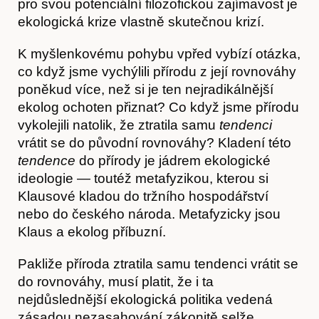
pro svou potenciální filozofickou zajímavost je
ekologická krize vlastně skutečnou krizí.
K myšlenkovému pohybu vpřed vybízí otázka,
O nás
co když jsme vychýlili přírodu z její rovnováhy
poněkud více, než si je ten nejradikálnější
ekolog ochoten přiznat? Co když jsme přírodu
vykolejili natolik, že ztratila samu
tendenci
vrátit se do původní rovnováhy? Kladení této
tendence
do přírody je jádrem ekologické
ideologie — toutéž metafyzikou, kterou si
Klausové kladou do tržního hospodářství
nebo do českého národa. Metafyzicky jsou
Klaus a ekolog příbuzní.
Pakliže příroda ztratila samu tendenci vrátit se
do rovnováhy, musí platit, že i ta
nejdůslednější ekologická politika vedená
zásadou nezasahování zákonitě selže.