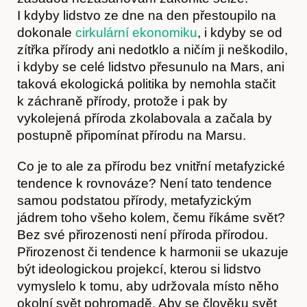
I kdyby lidstvo ze dne na den přestoupilo na
dokonale
cirkulární ekonomiku
, i kdyby se od
zítřka přírody ani nedotklo a ničím ji neškodilo,
i kdyby se celé lidstvo přesunulo na Mars, ani
taková ekologická politika by nemohla stačit
Obchod
k záchraně přírody, protože i pak by
vykolejená příroda zkolabovala a začala by
postupně připomínat přírodu na Marsu.
Co je to ale za přírodu bez vnitřní metafyzické
tendence k rovnováze? Není tato tendence
samou podstatou přírody, metafyzickým
jádrem toho všeho kolem, čemu říkáme svět?
Bez své přirozenosti není příroda přírodou.
Přirozenost či tendence k harmonii se ukazuje
být ideologickou projekcí, kterou si lidstvo
vymyslelo k tomu, aby udržovala místo něho
okolní svět pohromadě. Aby se člověku svět