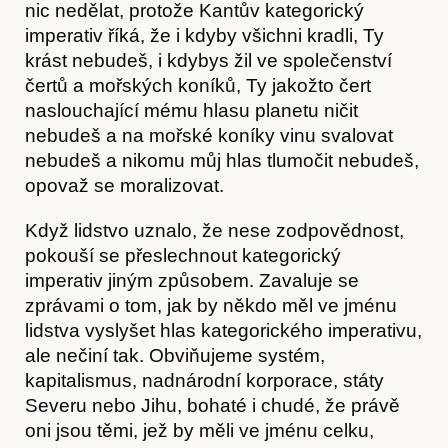
nic nedělat, protože Kantův kategorický
imperativ říká, že i kdyby všichni kradli, Ty
krást nebudeš, i kdybys žil ve společenství
čertů a mořských koníků, Ty jakožto čert
naslouchající mému hlasu planetu ničit
nebudeš a na mořské koníky vinu svalovat
nebudeš a nikomu můj hlas tlumočit nebudeš,
opovaž se moralizovat.
Když lidstvo uznalo, že nese zodpovědnost,
pokouší se přeslechnout kategorický
imperativ jiným způsobem. Zavaluje se
zprávami o tom, jak by někdo měl ve jménu
lidstva vyslyšet hlas kategorického imperativu,
Články
ale nečiní tak. Obviňujeme systém,
kapitalismus, nadnárodní korporace, státy
Severu nebo Jihu, bohaté i chudé, že právě
oni jsou těmi, jež by měli ve jménu celku,