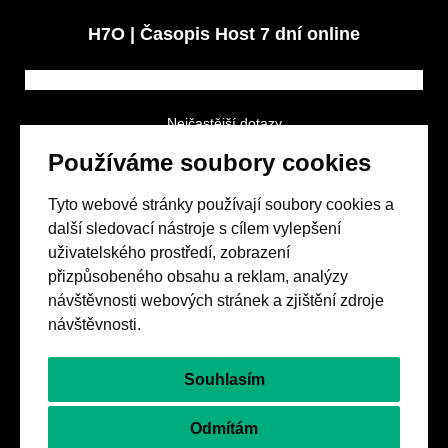
H7O | Časopis Host 7 dní online
Nejčastější dotazy
GDPR a podmínky soutěže
Používáme soubory cookies
Obchodní podmínky
Tyto webové stránky používají soubory cookies a
další sledovací nástroje s cílem vylepšení
uživatelského prostředí, zobrazení
přizpůsobeného obsahu a reklam, analýzy
návštěvnosti webových stránek a zjištění zdroje
Spolek přátel vydávání
časopisu HOST
návštěvnosti.
Beethovenova 25/4
657 42 Brno-střed
Souhlasím
objednavky@casopishost.cz
+420 775 995 695
Odmítám