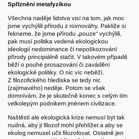
Spřízněni metafyzikou
Akce
Všechna naděje lidstva visí na tom, jak moc
jsme vychýlili přírodu z rovnováhy. Pakliže si
řekneme, že jsme přírodu „pouze“ vychýlili,
pak musí politika vedená ekologickou
ideologií nedominance či nepoškozování
přírody principiálně stačit. V takovém případě
běží o pouhé prosazování či zavádění
ekologické politiky. O nic víc neběží.
Z filozofického hlediska se tedy nic
(zajímavého) neděje. Potom se však
domnívám, že je skutečně konec s celým tím
velkolepým podnikem jménem civilizace.
Naštěstí ale ekologická krize nemusí být tak
nudná, aby jí filozof mohl přehlížet a aby se
ekolog nemusel učit filozofovat. Ostatně jen