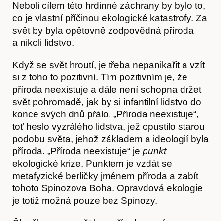
Neboli cílem této hrdinné záchrany by bylo to,
co je vlastní příčinou ekologické katastrofy. Za
svět by byla opětovně zodpovědná příroda
a nikoli lidstvo.
Když se svět hroutí, je třeba nepanikařit a vzít
si z toho to pozitivní. Tím pozitivním je, že
příroda neexistuje a dále není schopna držet
svět pohromadě, jak by si infantilní lidstvo do
Předplatné
konce svých dnů přálo. „Příroda neexistuje“,
toť heslo vyzrálého lidstva, jež opustilo starou
podobu světa, jehož základem a ideologií byla
příroda. „Příroda neexistuje“ je
punkt
ekologické krize. Punktem je vzdát se
metafyzické berličky jménem příroda a zabít
tohoto Spinozova Boha. Opravdová ekologie
je totiž možná pouze bez Spinozy.