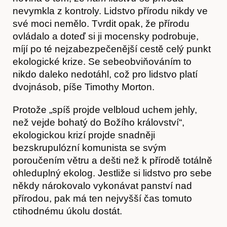
nevymkla z kontroly. Lidstvo přírodu nikdy ve
své moci nemělo. Tvrdit opak, že přírodu
ovládalo a doteď si ji mocensky podrobuje,
míjí po té nejzabezpečenější cestě celý punkt
ekologické krize. Se sebeobviňováním to
nikdo daleko nedotáhl, což pro lidstvo platí
dvojnásob, píše Timothy Morton.
Protože „spíš projde velbloud uchem jehly,
než vejde bohatý do Božího království“,
ekologickou krizí projde snadněji
bezskrupulózní komunista se svým
poroučením větru a dešti než k přírodě totálně
ohleduplný ekolog. Jestliže si lidstvo pro sebe
někdy nárokovalo vykonávat panství nad
přírodou, pak má ten nejvyšší čas tomuto
ctihodnému úkolu dostát.