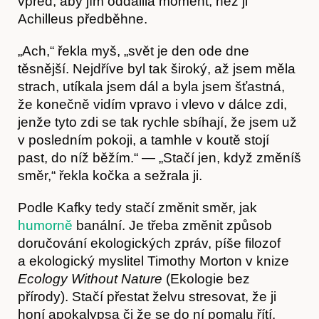
vpřed, aby jím oddálila moment, než ji
Achilleus předběhne.
„Ach,“ řekla myš, „svět je den ode dne
těsnější. Nejdříve byl tak široký, až jsem měla
strach, utíkala jsem dál a byla jsem šťastná,
že konečně vidím vpravo i vlevo v dálce zdi,
jenže tyto zdi se tak rychle sbíhají, že jsem už
v posledním pokoji, a tamhle v koutě stojí
past, do níž běžím.“ — „Stačí jen, když změníš
směr,“ řekla kočka a sežrala ji.
Podle Kafky tedy stačí změnit směr, jak
humorně
banální. Je třeba změnit způsob
doručování ekologických zpráv, píše filozof
a ekologický myslitel Timothy Morton v knize
Ecology Without Nature
(Ekologie bez
přírody). Stačí přestat želvu stresovat, že ji
honí apokalypsa či že se do ní pomalu řítí.