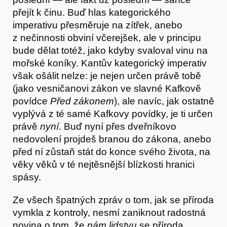
přejít k činu. Buď hlas kategorického
imperativu přesměruje na zítřek, anebo
z nečinnosti obviní včerejšek, ale v principu
bude dělat totéž, jako kdyby svaloval vinu na
mořské koníky. Kantův kategorický imperativ
však ošálit nelze: je nejen určen právě tobě
(jako vesničanovi zákon ve slavné Kafkově
povídce
Před zákonem
), ale navíc, jak ostatně
vyplývá z té samé Kafkovy povídky, je ti určen
právě
nyní
. Buď nyní přes dveřníkovo
nedovolení projdeš branou do zákona, anebo
před ní zůstaň stát do konce svého života, na
věky věků v té nejtěsnější blízkosti hranici
spásy.
Ze všech špatných zpráv o tom, jak se příroda
vymkla z kontroly, nesmí zaniknout radostná
Hostcast
novina o tom, že
nám lidstvu
se příroda