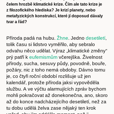
čelem hrozbě klimatické krize. Čím ale tato krize je
z filozofického hlediska? Je krizí planety, nebo
metafyzických konstrukcí, které jí doposud dávaly
tvar a řád?
Příroda padá na hubu.
Žhne
. Jedno
desetiletí
,
tolik času si lidstvo vyměřilo, aby sebralo
odvahu něco udělat. Výraz „klimatické změny“
prý patří k
eufemismům
včerejška. Živelnost
přírody, sucha, sesuvy půdy, povodně, bouře,
požáry, nic z toho nemá obdoby. Dávno tomu
je, co čtyři roční období rozlišuje už jen
kalendář, protože příroda jaksi vypověděla
službu. A ve výčtu alarmujících zpráv bychom
mohli pokračovat až donekonečna, ano, skoro
až do konce nadcházejícího desetiletí, než za
tu dobu udělá želva zase nějaký ten krok