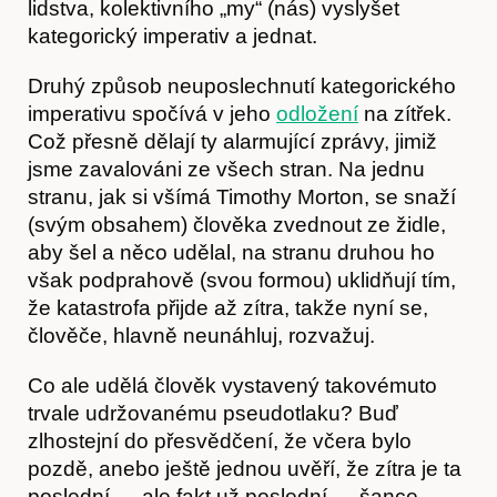
lidstva, kolektivního „my“ (nás) vyslyšet
kategorický imperativ a jednat.
Druhý způsob neuposlechnutí kategorického
imperativu spočívá v jeho
odložení
na zítřek.
Což přesně dělají ty alarmující zprávy, jimiž
jsme zavalováni ze všech stran. Na jednu
stranu, jak si všímá Timothy Morton, se snaží
(svým obsahem) člověka zvednout ze židle,
aby šel a něco udělal, na stranu druhou ho
však podprahově (svou formou) uklidňují tím,
že katastrofa přijde až zítra, takže nyní se,
člověče, hlavně neunáhluj, rozvažuj.
Co ale udělá člověk vystavený takovémuto
trvale udržovanému pseudotlaku? Buď
Časopis
zlhostejní do přesvědčení, že včera bylo
pozdě, anebo ještě jednou uvěří, že zítra je ta
poslední — ale fakt už poslední — šance