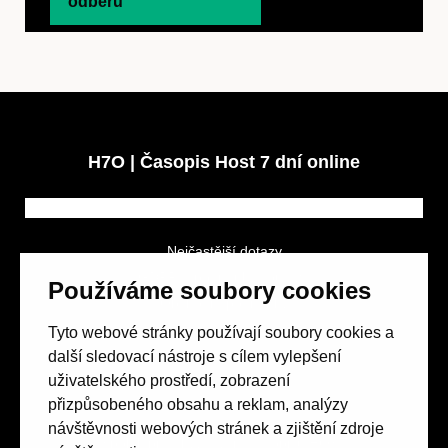
odběru
H7O | Časopis Host 7 dní online
Nejčastější dotazy
GDPR a podmínky soutěže
Používáme soubory cookies
Obchodní podmínky
Tyto webové stránky používají soubory cookies a
další sledovací nástroje s cílem vylepšení
uživatelského prostředí, zobrazení
přizpůsobeného obsahu a reklam, analýzy
návštěvnosti webových stránek a zjištění zdroje
Spolek přátel vydávání
časopisu HOST