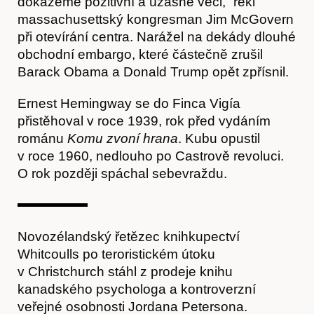
dokážeme pozitivní a úžasné věci,“ řekl
massachusettský kongresman Jim McGovern
při otevírání centra. Narážel na dekády dlouhé
obchodní embargo, které částečně zrušil
Barack Obama a Donald Trump opět zpřísnil.
Články
Ernest Hemingway se do Finca Vigía
přistěhoval v roce 1939, rok před vydáním
románu
Komu zvoní hrana
. Kubu opustil
v roce 1960, nedlouho po Castrově revoluci.
O rok později spáchal sebevraždu.
Novozélandský řetězec knihkupectví
Whitcoulls po teroristickém útoku
Časopis
v Christchurch stáhl z prodeje knihu
kanadského psychologa a kontroverzní
veřejné osobnosti Jordana Petersona.