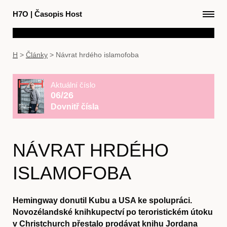
H7O
|
Časopis Host
H
>
Články
>
Návrat hrdého islamofoba
Aktuální číslo
06/26
Dovnitř čísla
NÁVRAT HRDÉHO
ISLAMOFOBA
Hemingway donutil Kubu a USA ke spolupráci.
Novozélandské knihkupectví po teroristickém útoku
v Christchurch přestalo prodávat knihu Jordana