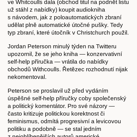
ve Whitcoulls dala (obchod titul na podnět listu
už stáhl z nabídky) koupit audiokniha
s návodem, jak z poloautomatických zbraní
udělat plně automatické útočné pušky. Tedy
typ zbraní, které útočník v Christchurch použil.
Jordan Peterson minulý týden na Twitteru
upozornil, že se jeho kniha — konzervativní
self-help příručka — vrátila do nabídky
obchodů Withcoulls. Řetězec rozhodnutí nijak
nekomentoval.
O nás
Peterson se proslavil už před vydáním
úspěšné self-help příručky coby společenský
a politický komentátor. Pro své názory —
často kritizuje politickou korektnost či
feminismus, odmítá progresivní a levicovou
politiku a podobně — se stal jedním
z nejoblíbenějších autorů americké