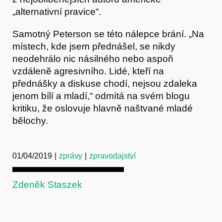
„alternativní pravice“.
Obchod
Samotný Peterson se této nálepce brání. „Na
místech, kde jsem přednášel, se nikdy
neodehrálo nic násilného nebo aspoň
vzdáleně agresivního. Lidé, kteří na
přednášky a diskuse chodí, nejsou zdaleka
jenom bílí a mladí,“ odmítá na svém blogu
kritiku, že oslovuje hlavně naštvané mladé
bělochy.
01/04/2019
|
zprávy
|
zpravodajství
Kontakt
Zdeněk Staszek