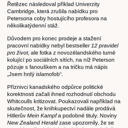
Řetězec následoval příklad Univerzity
Cambridge, která zrušila nabídku pro
Petersona coby hostujícího profesora na
několikatýdenní stáž.
Důvodem pro konec prodeje a stažení
pracovní nabídky nebyl bestseller
12 pravidel
Hostcast
pro život
, ale fotka z novozélandského turné
kolující po sociálních sítích, na níž Peterson
pózuje s fanouškem a na tričku má nápis
„Jsem hrdý islamofob“.
Příznivci kanadského odpůrce politické
korektnosti začali ihned rozhodnutí obchodu
Whitcoulls kritizovat. Poukazovali například na
skutečnost, že knihkupectví nadále prodává
Hitlerův
Mein Kampf
a podobné tituly. Noviny
New Zealand Herald
zase upozornily, že se
Akce