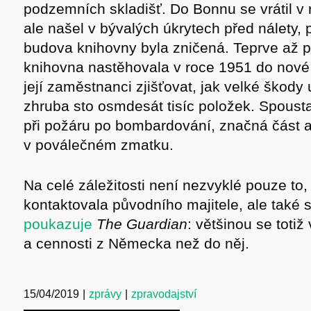
podzemních skladišť. Do Bonnu se vrátil v 
ale našel v bývalých úkrytech před nálety,
budova knihovny byla zničená. Teprve až p
knihovna nastěhovala v roce 1951 do nové
její zaměstnanci zjišťovat, jak velké škody
zhruba sto osmdesát tisíc položek. Spousta
při požáru po bombardování, značná část a
v poválečném zmatku.
Na celé záležitosti není nezvyklé pouze to,
kontaktovala původního majitele, ale také 
poukazuje
The Guardian
: většinou se totiž
a cennosti z Německa než do něj.
15/04/2019
|
zprávy
|
zpravodajství