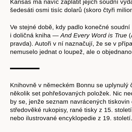
Kansas má navíc zaplatit jejich soudní výda
šedesáti osmi tisíc dolarů (skoro čtyři milio
Ve stejné době, kdy padlo konečné soudní 
i doličná kniha —
And Every Word is True
(
pravda). Autoři v ní naznačují, že se v pří
nemuselo jednat o loupež, ale o objednano
Knihovně v německém Bonnu se uplynulý čt
několik set pohřešovaných položek. Nic ne
by se, jenže seznam navrácených tiskovin 
středověké rukopisy, rané tisky z 15. stolet
nebo ilustrované encyklopedie z 19. století