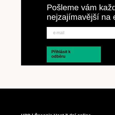
Pošleme vám každ
nejzajímavější na
Přihlásit k
odběru