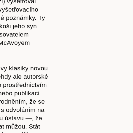
i) vyšetřoval
 vyšetřovacího
hlé poznámky. Ty
koši jeho syn
isovatelem
m McAvoyem
ovy klasiky novou
Tehdy ale autorské
e prostřednictvím
nebo publikaci
vodněním, že se
 s odvoláním na
u ústavu —, že
t můžou. Stát