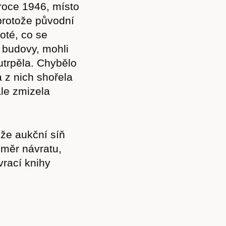
roce 1946, místo
 protože původní
oté, co se
 budovy, mohli
 utrpěla. Chybělo
 z nich shořela
le zmizela
 že aukční síň
směr návratu,
 vrací knihy