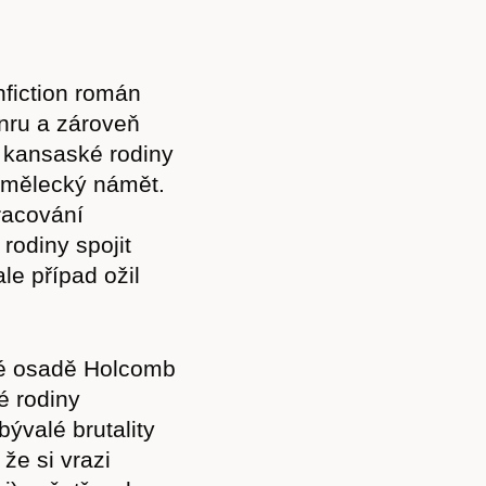
fiction román
nru a zároveň
 kansaské rodiny
 umělecký námět.
pracování
 rodiny spojit
le případ ožil
ské osadě Holcomb
é rodiny
bývalé brutality
že si vrazi