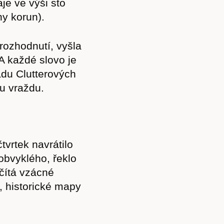
je ve výši sto
ny korun).
rozhodnutí, vyšla
A každé slovo je
padu Clutterových
u vraždu.
vrtek navrátilo
obvyklého, řeklo
čítá vzácné
í, historické mapy
.