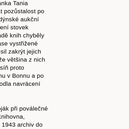
čanka Tania
t pozůstalost po
ondýnské aukční
zení stovek
Předplatné
adě knih chyběly
zase vystřižené
il zakrýt jejich
e většina z nich
síň proto
Akce
vnu v Bonnu a po
hodla navrácení
Kontakt
ják při poválečné
knihovna,
e 1943 archiv do