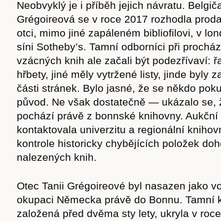
Neobvyklý je i příběh jejich návratu. Belgi
Grégoireová se v roce 2017 rozhodla proda
otci, mimo jiné zapáleném bibliofilovi, v l
síni Sotheby’s. Tamní odborníci při prochá
Časopis
vzácných knih ale začali být podezřívaví: ř
hřbety, jiné měly vytržené listy, jinde byly 
části stránek. Bylo jasné, že se někdo pokus
původ. Ne však dostatečně — ukázalo se, ž
pochází právě z bonnské knihovny. Aukční 
cast
kontaktovala univerzitu a regionální kniho
kontrole historicky chybějících položek do
nalezených knih.
Obchod
Otec Tanii Grégoireové byl nasazen jako vo
okupaci Německa právě do Bonnu. Tamní 
založená před dvěma sty lety, ukryla v roc