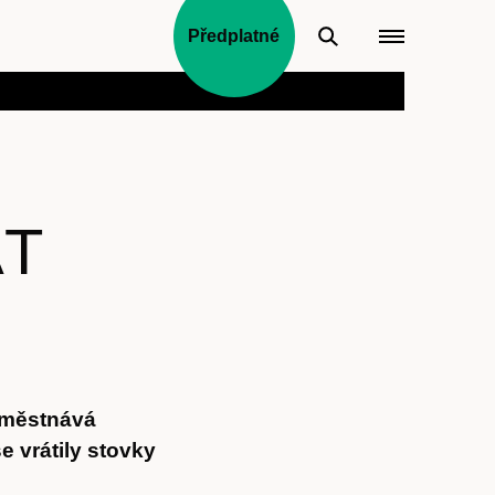
Předplatné
ÁT
aměstnává
 vrátily stovky