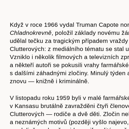
Když v roce 1966 vydal Truman Capote non
Chladnokrevně
, položil základy novému žá
udělal tečku za tragickým případem vraždy
Clutterových: z mediálního tématu se stal
Vzniklo i několik filmových a televizních z
a někteří autoři se pokusili vrahy farmářské
s dalšími záhadnými zločiny. Minulý týden a
znovu — knižně i kriminálně.
V listopadu roku 1959 byli v malé farmář
v Kansasu brutálně zavražděni čtyři členov
Clutterových — rodiče a dvě děti. Zločin ne
a neznámých motivů (později vyšlo najevo, 