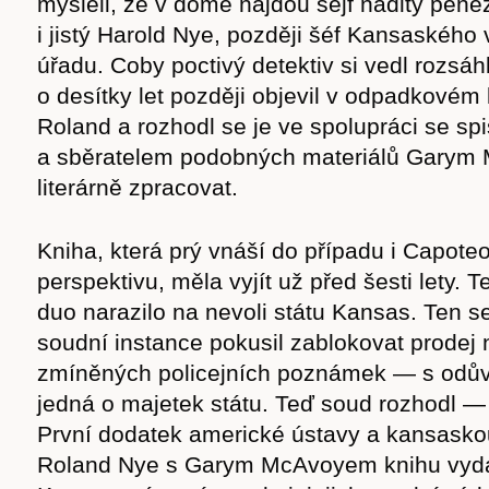
mysleli, že v domě najdou sejf naditý peněz
i jistý Harold Nye, později šéf Kansaského
úřadu. Coby poctivý detektiv si vedl rozsá
o desítky let později objevil v odpadkovém 
Roland a rozhodl se je ve spolupráci se sp
a sběratelem podobných materiálů Gary
literárně zpracovat.
Kniha, která prý vnáší do případu i Capote
perspektivu, měla vyjít už před šesti lety. 
duo narazilo na nevoli státu Kansas. Ten s
soudní instance pokusil zablokovat prodej 
zmíněných policejních poznámek — s odů
jedná o majetek státu. Teď soud rozhodl —
První dodatek americké ústavy a kansasko
Roland Nye s Garym McAvoyem knihu vyda