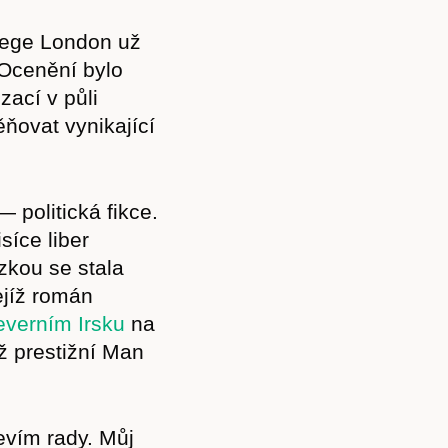
lege London už
 Ocenění bylo
ací v půli
ňovat vynikající
 politická fikce.
isíce liber
ězkou se stala
ejíž román
Severním Irsku
na
ž prestižní Man
evím rady. Můj