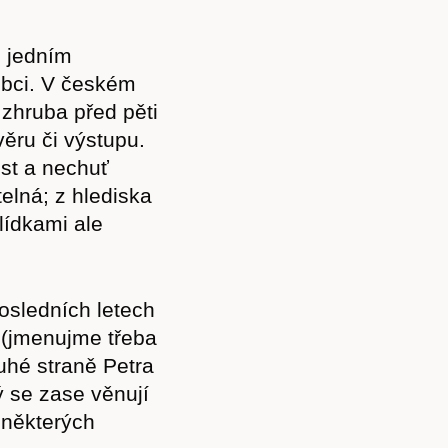
e jedním
obci. V českém
zhruba před pěti
ěru či výstupu.
st a nechuť
elná; z hlediska
lídkami ale
osledních letech
Předplatné
i (jmenujme třeba
uhé straně Petra
 se zase věnují
 některých