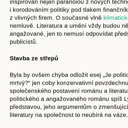
inspirován nejen paranoiou z nových techno
i korodováním politiky pod tlakem finančn
z vlivných firem. O současné vlně
klimatick
nemluvě. Literatura a umění vždy budou 
angažované, jen to nemusí odpovídat před
publicistů.
Stavba ze střepů
Byla by ovšem chyba odložit esej „Je polit
mrtvý?“ jen coby konzervativní povzdechn
společenského postavení románu a literatur
politického a angažovaného románu spíš 
představou, jeho argumentům o zmenšující
literatury na společnost to neubírá na váze.