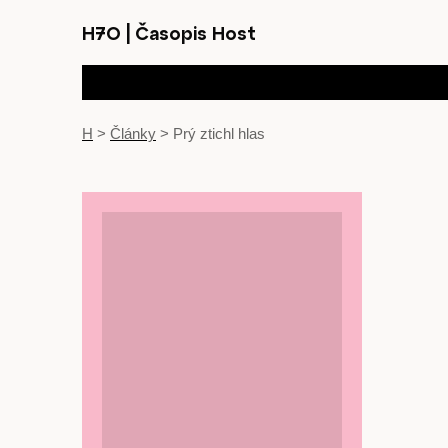
H7O
|
Časopis Host
H
>
Články
>
Prý ztichl hlas