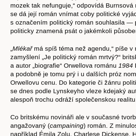
mozek tak nefunguje,“ odpovídá Burnsová 
se dá její román vnímat coby politické vyj
s označením politický román souhlasila —
politicky znamená psát o jakémkoli působe
„
Mlékař
má spíš téma než agendu,“ píše v
zamyšlení „Je politický román mrtvý?“ brits
a autor „biografie“ Orwellova románu
1984
a podobně je tomu prý i u dalších próz no
Orwellovu cenu. Do kategorie či žánru poli
se dnes podle Lynskeyho vleze kdejaký auto
alespoň trochu odráží společenskou realitu
Co britskému novináři ale v současné tvorb
angažovaný (
campaining
) román. Z minulo
například Émila Zolu, Charlese Dickense, H