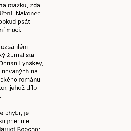
na otázku, zda
ádření. Nakonec
 pokud psát
ní moci.
 rozsáhlém
ký žurnalista
Dorian Lynskey,
minovaných na
tického románu
r, jehož dílo
.
ě chybí, je
sti jmenuje
arriet Beecher