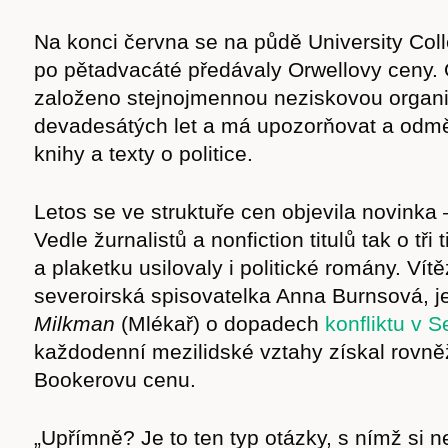
Na konci června se na půdě University Col
po pětadvacáté předávaly Orwellovy ceny.
založeno stejnojmennou neziskovou organiz
devadesátých let a má upozorňovat a odmě
knihy a texty o politice.
Letos se ve struktuře cen objevila novinka —
Vedle žurnalistů a nonfiction titulů tak o tři t
a plaketku usilovaly i politické romány. Vít
severoirská spisovatelka Anna Burnsová, j
Milkman
(Mlékař) o dopadech
konfliktu v 
každodenní mezilidské vztahy získal rovně
Bookerovu cenu.
„Upřímně? Je to ten typ otázky, s nímž si n