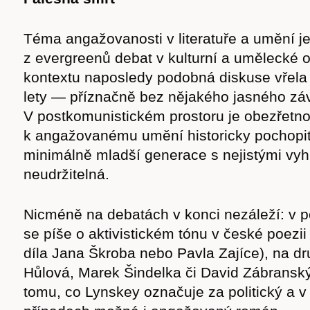
Téma angažovanosti v literatuře a umění j
z evergreenů debat v kulturní a umělecké 
kontextu naposledy podobná diskuse vřela 
lety — příznačně bez nějakého jasného záv
V postkomunistickém prostoru je obezřetno
k angažovanému umění historicky pochopit
minimálně mladší generace s nejistými vyh
neudržitelná.
Nicméně na debatách v konci nezáleží: v p
Časopis
se píše o aktivistickém tónu v české poezi
díla Jana Škroba nebo Pavla Zajíce), na dr
Hůlová, Marek Šindelka či David Zábranský
tomu, co Lynskey označuje za politický a v