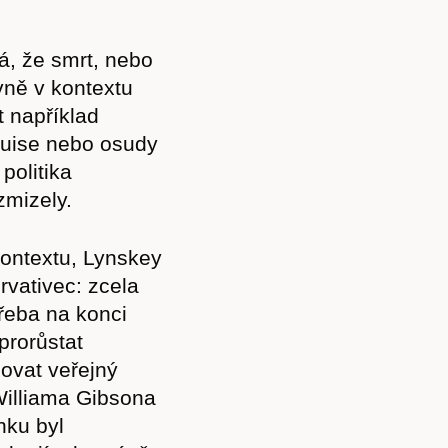
Akce
á, že smrt, nebo
vně v kontextu
t například
Kontakt
ouise nebo osudy
politika
ezmizely.
kontextu, Lynskey
rvativec: zcela
třeba na konci
prorůstat
ovat veřejný
 Williama Gibsona
nku byl