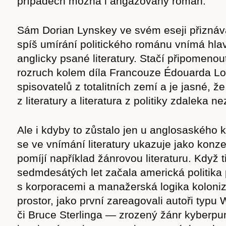
případech možná i angažovaný román.
cast
Sám Dorian Lynskey ve svém eseji přiznáv
spíš umírání politického románu vnímá hla
anglicky psané literatury. Stačí připomenou
Obchod
rozruch kolem díla Francouze Édouarda L
spisovatelů z totalitních zemí a je jasné, že 
z literatury a literatura z politiky zdaleka n
Ale i kdyby to zůstalo jen u anglosaského 
se ve vnímání literatury ukazuje jako konze
pomíjí například žánrovou literaturu. Když 
sedmdesátých let začala americká politika 
s korporacemi a manažerská logika koloniz
prostor, jako první zareagovali autoři typu
či Bruce Sterlinga — zrozený žánr kyberpu