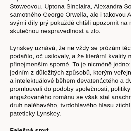
Stoweovou, Uptona Sinclaira, Alexandra So
samotného George Orwella, ale i takovou 
svými díly prý pokaždé chtěli upozornit na
skutečnou nespravedlnost a zlo.
Lynskey uznává, že ne vždy se prózám těc
podařilo, oč usilovaly, a že literární kvality
přinejmenším sporné. To je nicméně jedno:
jedním z důležitých způsobů, kterým veřej
a intelektuálové během devatenáctého a dv
promlouvali do podoby společnosti, politiky
angažovaného románu se však stal anachr
druh naléhavého, tvrdohlavého hlasu ztichl
pateticky Lynskey.
Falešná smrt