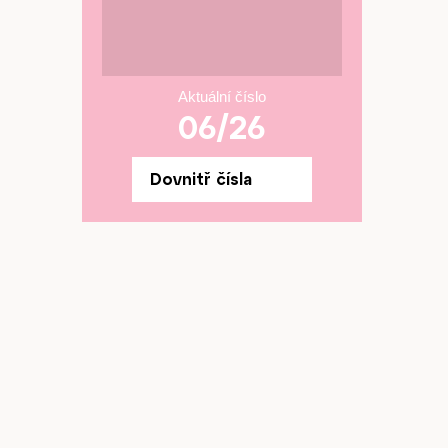
Aktuální číslo
06/26
Dovnitř čísla