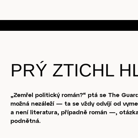
PRÝ ZTICHL H
„Zemřel politický román?“ ptá se The Guar
možná nezáleží — ta se vždy odvíjí od vyme
a není literatura, případně román —, otázka
podnětná.