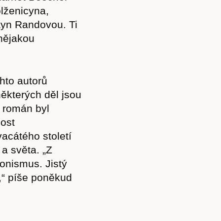
lženicyna,
Ayn Randovou. Ti
 nějakou
hto autorů
 některých děl jsou
 román byl
nost
acátého století
 a světa. „Z
onismus. Jistý
,“ píše poněkud