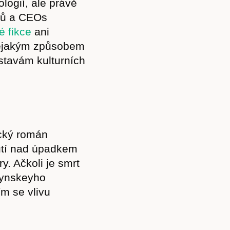
logií, ale právě
íků a CEOs
é fikce
ani
nějakým způsobem
stavám kulturních
ický román
utí nad úpadkem
y. Ačkoli je smrt
Lynskeyho
m se vlivu