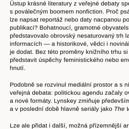
Ústup krásné literatury z veřejné debaty s
s poválečným boomem nonfiction. Proč ps
lze napsat reportáž nebo daty nacpanou p
publikaci? Bohatnoucí, gramotné obyvatel
představovalo obrovský nesaturovaný trh l
informacích — a historikové, vědci i novinář
je dodat. Bez této proměny knižního trhu si 
představit úspěchy feministického nebo en
hnutí.
Podobně se rozvinul mediální prostor a s ní
veřejná debata: politickou agendu začaly ov
a nové formáty. Lynskey zmiňuje především
a v poslední době hlavně seriály jako
The 
Lze ale přidat i další, možná přízemnější 