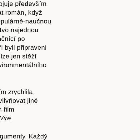
pojuje především
át román, když
opulárně-naučnou
stvo najednou
ačnící po
i byli připraveni
lze jen stěží
vironmentálního
m zrychlila
livňovat jiné
 film
Wire
.
argumenty. Každý