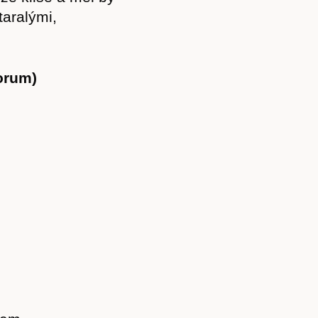
taralými,
orum)