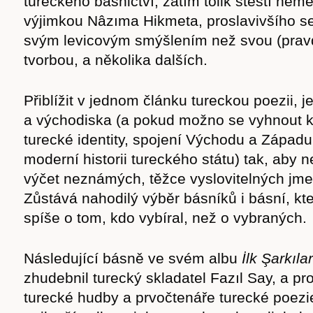
tureckého básnictví, zatím tolik štěstí nem
výjimkou Nâzıma Hikmeta, proslavivšího se
svým levicovým smýšlením než svou (prav
tvorbou, a několika dalších.
Přiblížit v jednom článku tureckou poezii, je
a východiska (a pokud možno se vyhnout kl
turecké identity, spojení Východu a Západ
moderní historii tureckého státu) tak, aby 
výčet neznámých, těžce vyslovitelných jm
Zůstává nahodilý výběr básníků i básní, kt
spíše o tom, kdo vybíral, než o vybraných.
Následující básně ve svém albu
İlk Şarkılar
zhudebnil turecký skladatel Fazıl Say, a p
turecké hudby a prvočtenáře turecké poezie