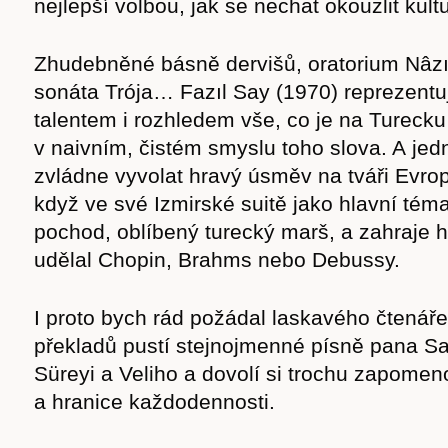
nejlepší volbou, jak se nechat okouzlit kult
Zhudebněné básně dervišů, oratorium Nâz
sonáta Trója… Fazıl Say (1970) reprezentu
talentem i rozhledem vše, co je na Turecku
v naivním, čistém smyslu toho slova. A je
zvládne vyvolat hravý úsměv na tváři Evrop
když ve své Izmirské suitě jako hlavní téma
pochod, oblíbený turecký marš, a zahraje ho
udělal Chopin, Brahms nebo Debussy.
I proto bych rád požádal laskavého čtenáře,
překladů pustí stejnojmenné písně pana Sa
Süreyi a Veliho a dovolí si trochu zapome
a hranice každodennosti.