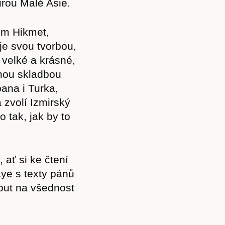
urou Malé Asie.
ım Hikmet,
je svou tvorbou,
 velké a krásné,
dnou skladbou
ana i Turka,
 zvolí Izmirský
 tak, jak by to
 ať si ke čtení
ye s texty pánů
nout na všednost