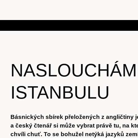
NASLOUCHÁM
ISTANBULU
Básnických sbírek přeložených z angličtiny j
a český čtenář si může vybrat právě tu, na k
chvíli chuť. To se bohužel netýká jazyků zemí