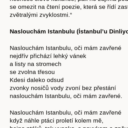
se omezit na čtení poezie, která se řídí zas
zvětralými zvyklostmi.“
Naslouchám Istanbulu (İstanbul’u Dinliy
Naslouchám Istanbulu, oči mám zavřené
nejdřív přichází lehký vánek
a listy na stromech
se zvolna třesou
Kdesi daleko odsud
zvonky nosičů vody zvoní bez přestání
naslouchám Istanbulu, oči mám zavřené.
Naslouchám Istanbulu, oči mám zavřené
když náhle ptáci proletí kolem mě,