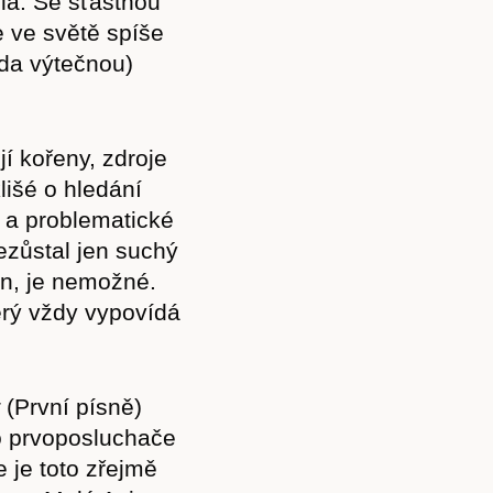
ěla. Se šťastnou
 ve světě spíše
da výtečnou)
jí kořeny, zdroje
išé o hledání
u a problematické
nezůstal jen suchý
en, je nemožné.
erý vždy vypovídá
(První písně)
ro prvoposluchače
 je toto zřejmě