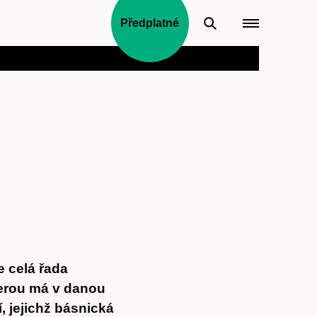
Předplatné
e celá řada
terou má v danou
, jejichž básnická