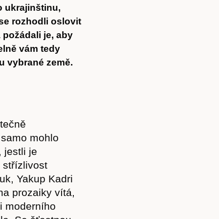
 ukrajinštinu,
se rozhodli oslovit
 požádali je, aby
delně vám tedy
u vybrané země.
atečně
e samo mohlo
jestli je
třízlivost
uk, Yakup Kadri
a prozaiky vítá,
ii moderního