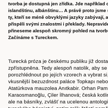
tvorba je dostupná jen zřídka. Jde například o
islandštinu, albánštinu… A právě proto jsme 
ty, kteří se méně obvyklými jazyky zabývají, a
přispěli svými znalostmi i překlady. Nepravi
přineseme alespoň skromný pohled na tvorb
Začínáme s Tureckem.
Turecká próza je českému publiku již dost
zpřístupněna. Tedy alespoň natolik, aby s
porozhlédnout po jejích vzorech a vybrat si, 
vkusnější bezuzdnost paláce Topkapı nebo s
Atatürkova mauzolea Anıtkabir. Orhan Pam
Karaosmanoğlu, Çiler İlhanová; česká kotlin
ale na básníky, zvlášť na ucelenou antolog