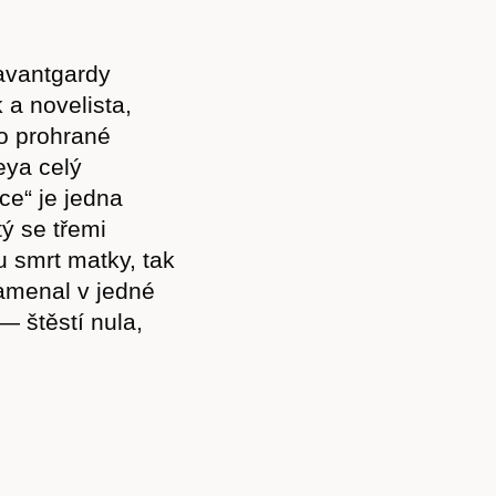
avantgardy
 a novelista,
po prohrané
eya celý
e“ je jedna
tý se třemi
u smrt matky, tak
amenal v jedné
— štěstí nula,
Předplatné