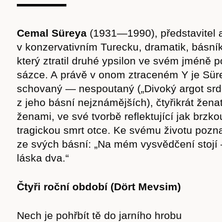
Cemal Süreya
(1931—1990), představitel 
v konzervativním Turecku, dramatik, básník
který ztratil druhé ypsilon ve svém jméně 
sázce. A právě v onom ztraceném Y je Sür
schovaný — nespoutaný („Divoký argot srdc
z jeho básní nejznámějších), čtyřikrát žena
ženami, ve své tvorbě reflektující jak brzko
tragickou smrt otce. Ke svému životu pozn
ze svých básní: „Na mém vysvědčení stojí 
láska dva.“
Časopis
Čtyři roční období (Dört Mevsim)
Nech je pohřbít tě do jarního hrobu