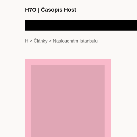
H7O
|
Časopis Host
H
>
Články
>
Naslouchám Istanbulu