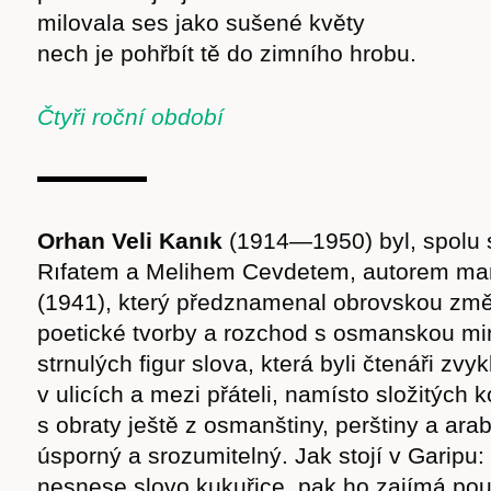
milovala ses jako sušené květy
nech je pohřbít tě do zimního hrobu.
Čtyři roční období
Orhan Veli Kanık
(1914—1950) byl, spolu
Rıfatem a Melihem Cevdetem, autorem man
(1941), který předznamenal obrovskou změ
poetické tvorby a rozchod s osmanskou min
strnulých figur slova, která byli čtenáři zvyk
v ulicích a mezi přáteli, namísto složitých 
s obraty ještě z osmanštiny, perštiny a arab
úsporný a srozumitelný. Jak stojí v Garipu:
nesnese slovo kukuřice, pak ho zajímá pou