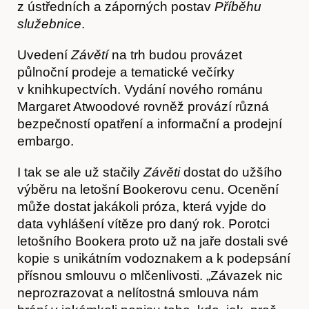
z ústředních a záporných postav
Příběhu
služebnice
.
Uvedení
Závětí
na trh budou provázet
půlnoční prodeje a tematické večírky
v knihkupectvích. Vydání nového románu
Margaret Atwoodové rovněž provází různá
bezpečností opatření a informační a prodejní
embargo.
Články
I tak se ale už stačily
Závěti
dostat do užšího
výběru na letošní Bookerovu cenu. Ocenění
může dostat jakákoli próza, která vyjde do
data vyhlášení vítěze pro daný rok. Porotci
letošního Bookera proto už na jaře dostali své
kopie s unikátním vodoznakem a k podepsání
přísnou smlouvu o mlčenlivosti. „Závazek nic
neprozrazovat a nelítostná smlouva nám