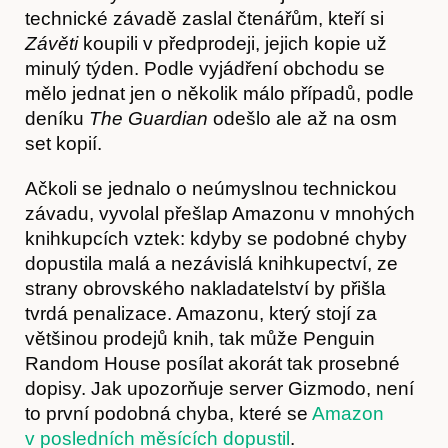
technické závadě zaslal čtenářům, kteří si
Závěti
koupili v předprodeji, jejich kopie už
minulý týden. Podle vyjádření obchodu se
mělo jednat jen o několik málo případů, podle
deníku
The Guardian
odešlo ale až na osm
set kopií.
Akce
Ačkoli se jednalo o neúmyslnou technickou
závadu, vyvolal přešlap Amazonu v mnohých
knihkupcích vztek: kdyby se podobné chyby
dopustila malá a nezávislá knihkupectví, ze
strany obrovského nakladatelství by přišla
tvrdá penalizace. Amazonu, který stojí za
většinou prodejů knih, tak může Penguin
Random House posílat akorát tak prosebné
dopisy. Jak upozorňuje server Gizmodo, není
to první podobná chyba, které se
Amazon
v posledních měsících dopustil
.