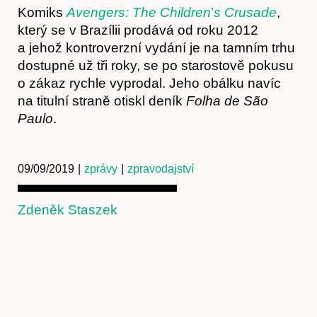
Komiks
Avengers: The Children
’
s Crusade
,
který se v Brazílii prodává od roku 2012
a jehož kontroverzní vydání je na tamním trhu
dostupné už tři roky, se po starostově pokusu
o zákaz rychle vyprodal. Jeho obálku navíc
Kontakt
na titulní straně otiskl deník
Folha de São
Paulo
.
09/09/2019
|
zprávy
|
zpravodajství
Zdeněk Staszek
Předplatné