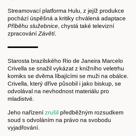
O nás
Streamovací platforma Hulu, z jejíž produkce
pochází úspěšná a kritiky chválená adaptace
Příběhu služebnice
, chystá také televizní
zpracování
Závětí
.
Starosta brazilského Rio de Janeira Marcelo
Crivella se snažil vykázat z knižního veletrhu
komiks se dvěma líbajícími se muži na obálce.
Crivella, který dříve působil i jako biskup, se
Obchod
odvolával na nevhodnost materiálu pro
mladistvé.
Jeho nařízení
zrušil
předběžným rozsudkem
soud s odvoláním na právo na svobodu
vyjadřování.