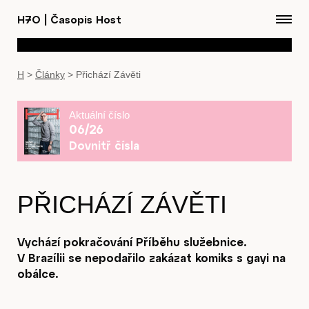
H7O
|
Časopis Host
H
>
Články
>
Přichází Závěti
Aktuální číslo
06/26
Dovnitř čísla
PŘICHÁZÍ ZÁVĚTI
Vychází pokračování Příběhu služebnice.
V Brazílii se nepodařilo zakázat komiks s gayi na
obálce.