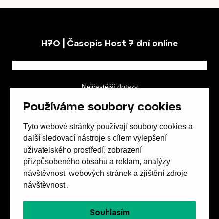
H7O | Časopis Host 7 dní online
Nejčastější dotazy
GDPR a podmínky soutěže
Používáme soubory cookies
Obchodní podmínky
Tyto webové stránky používají soubory cookies a
další sledovací nástroje s cílem vylepšení
uživatelského prostředí, zobrazení
přizpůsobeného obsahu a reklam, analýzy
návštěvnosti webových stránek a zjištění zdroje
Spolek přátel vydávání
časopisu HOST
návštěvnosti.
Beethovenova 25/4
657 42 Brno-střed
Souhlasím
objednavky@casopishost.cz