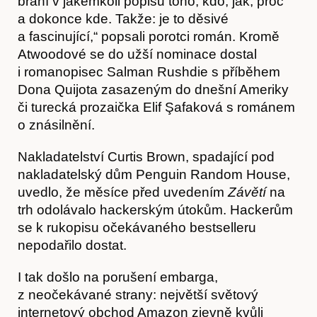
brání v jakémkoli popisu toho, kdo, jak, proč
a dokonce kde. Takže: je to děsivé
a fascinující,“ popsali porotci román. Kromě
Časopis
Atwoodové se do užší nominace dostal
i romanopisec Salman Rushdie s příběhem
Dona Quijota zasazeným do dnešní Ameriky
či turecká prozaička Elif Şafaková s románem
o znásilnění.
Nakladatelství Curtis Brown, spadající pod
nakladatelský dům Penguin Random House,
uvedlo, že měsíce před uvedením
Závětí
na
trh odolávalo hackerským útokům. Hackerům
se k rukopisu očekávaného bestselleru
Hostcast
nepodařilo dostat.
I tak došlo na porušení embarga,
z neočekávané strany: největší světový
internetový obchod Amazon zjevně kvůli