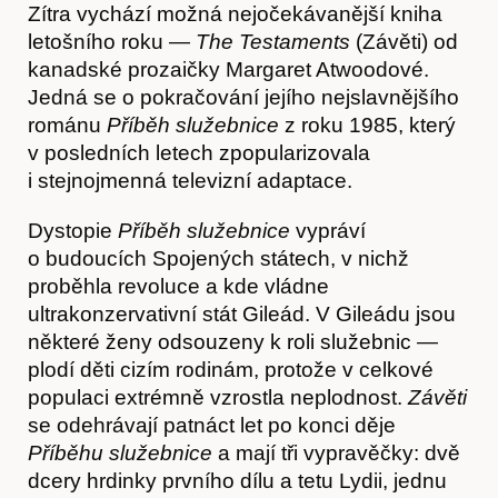
Zítra vychází možná nejočekávanější kniha
letošního roku —
The Testaments
(Závěti) od
kanadské prozaičky Margaret Atwoodové.
Jedná se o pokračování jejího nejslavnějšího
románu
Příběh služebnice
z roku 1985, který
v posledních letech zpopularizovala
i stejnojmenná televizní adaptace.
Dystopie
Příběh služebnice
vypráví
o budoucích Spojených státech, v nichž
proběhla revoluce a kde vládne
ultrakonzervativní stát Gileád. V Gileádu jsou
některé ženy odsouzeny k roli služebnic —
plodí děti cizím rodinám, protože v celkové
populaci extrémně vzrostla neplodnost.
Závěti
se odehrávají patnáct let po konci děje
Příběhu služebnice
a mají tři vypravěčky: dvě
dcery hrdinky prvního dílu a tetu Lydii, jednu