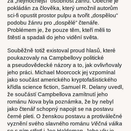
za „nejmocnější“ osobnost žánru. Obecně je
pokládán za člověka, který umožnil autorům
sci-fi opustit prostor pulpu a tvořit „dospělou“
podobu žánru pro „dospělé“ čtenáře.
Problémem je, že pouze těm, kteří měli to
štěstí a spadali do jeho vidění světa.
Souběžně totiž existoval proud hlasů, které
poukazovaly na Campbellovy politické
a pseudovědecké názory a to, jak ovlivňovaly
Články
jeho práci. Michael Moorcock jej vzpomínal
jako součást amerického kryptofašistického
křídla science fiction, Samuel R. Delany uvedl,
že součástí Campbellova zamítnutí jeho
románu
Nova
byla poznámka, že by nebyl
jako čtenář schopný napojit se na postavu
černé pleti. O ženskou postavu a protiválečné
vyznění svého slavného románu
Věčná válka
se s ním střetl i Joe Haldeman. Jeho vliv je