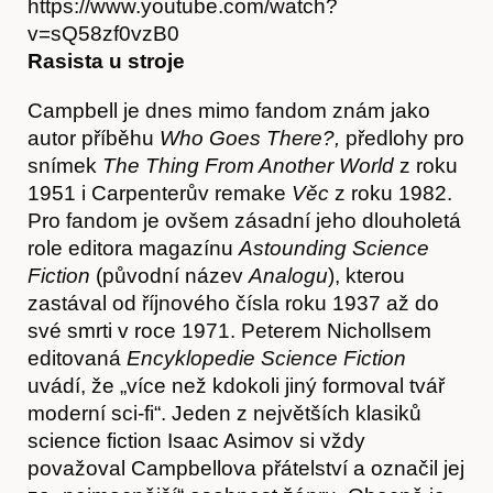
https://www.youtube.com/watch?
v=sQ58zf0vzB0
Rasista u stroje
Campbell je dnes mimo fandom znám jako
autor příběhu
Who Goes There?,
předlohy pro
snímek
The Thing From Another World
z roku
1951 i Carpenterův remake
Věc
z roku 1982.
Pro fandom je ovšem zásadní jeho dlouholetá
role editora magazínu
Astounding
Science
Fiction
(původní název
Analogu
), kterou
zastával od říjnového čísla roku 1937 až do
své smrti v roce 1971. Peterem Nichollsem
editovaná
Encyklopedie Science Fiction
uvádí, že „více než kdokoli jiný formoval tvář
moderní sci-fi“. Jeden z největších klasiků
science fiction Isaac Asimov si vždy
považoval Campbellova přátelství a označil jej