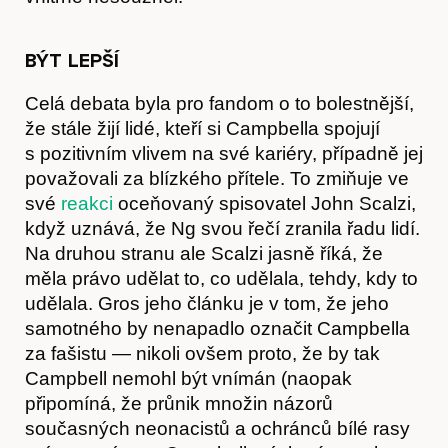
BÝT LEPŠÍ
Hostcast
Celá debata byla pro fandom o to bolestnější,
že stále žijí lidé, kteří si Campbella spojují
s pozitivním vlivem na své kariéry, případně jej
považovali za blízkého přítele. To zmiňuje ve
své
reakci
oceňovaný spisovatel John Scalzi,
když uznává, že Ng svou řečí zranila řadu lidí.
Na druhou stranu ale Scalzi jasně říká, že
měla právo udělat to, co udělala, tehdy, kdy to
udělala. Gros jeho článku je v tom, že jeho
samotného by nenapadlo označit Campbella
za fašistu — nikoli ovšem proto, že by tak
Campbell nemohl být vnímán (naopak
připomíná, že průnik množin názorů
současných neonacistů a ochránců bílé rasy