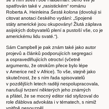
spatřován také v „rasistickém“ románu
Roberta A. Heinleina
Šestá kolona
(dovoluji si
citovat anotaci českého vydání: „Spojené
státy americké jsou okupovány! Žlutá záplava
asijských dobyvatelů plení a pustoší vše, co je
americkému lidu svaté.“).
Časopis
Sám Campbell je pak znám také jako autor
projevů a článků podporujících segregaci
a ospravedlňujících otroctví (včetně
argumentu, že otrokům přece bylo lépe
v Americe než v Africe). To vše, stejně jako
skutečnost, že s ním řada spisovatelů
v pozdějších letech raději nespolupracovala,
narušují tvrzení některých jeho známých
a přátel, že se mocný editor rád stylizoval do
role ďáblova advokáta i v tématech, s nimiž
vnitřně nesouzněl.