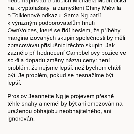
nebo například o útocích Michaela Moorcocka
na „kryptofašisty“ a zamyšlení Chiny Miévilla
o Tolkienově odkazu. Sama Ng patří
k výrazným podporovatelům hnutí
OwnVoices, které se řídí heslem, že příběhy
marginalizovaných skupin společnosti by měli
zpracovávat příslušníci těchto skupin. Jak
Předplatné
zaznělo při hodnocení Campbellovy pozice ve
sci-fi a dopadů změny názvu ceny: není
problém, že nejsme lepší, než bychom chtěli
být. Je problém, pokud se nesnažíme být
lepší.
Proslov Jeannette Ng je projevem přesně
téhle snahy a neměl by být ani omezován na
uraženou obhajobu neobhajitelného, ani
ignorován.