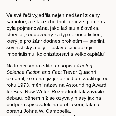
Ve své řeči vyjádřila nejen nadšení z ceny
samotné, ale také zhodnotila muže, po němž
byla pojmenována, jako fašistu a člověka,
který je „zodpovědný za typ science fiction,
který je pro žánr dodnes prokletím — sterilní,
šovinistický a bílý… oslavující ideologii
imperialismu, kolonizátorství a velkokapitálu“.
Na konci srpna editor časopisu
Analog
Science Fiction and Fact
Trevor Quachri
oznámil, že cena, již jeho médium zaštiťuje od
roku 1973, mění název na Astounding Award
for Best New Writer. Rozhodnutí tak završilo
debatu, během níž se ozývaly hlasy jak na
podporu spisovatelčina prohlášení, tak na
obranu Johna W. Campbella.