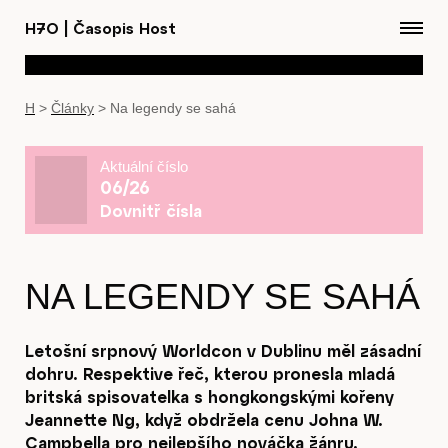
H7O
|
Časopis Host
H
>
Články
>
Na legendy se sahá
Aktuální číslo
06/26
Dovnitř čísla
NA LEGENDY SE SAHÁ
Letošní srpnový Worldcon v Dublinu měl zásadní
dohru. Respektive řeč, kterou pronesla mladá
britská spisovatelka s hongkongskými kořeny
Jeannette Ng, když obdržela cenu Johna W.
Campbella pro nejlepšího nováčka žánru.