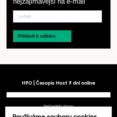
nejzajímavější na
e-mail
Přihlásit k odběru
H7O | Časopis Host 7 dní online
Nejčastější dotazy
GDPR a podmínky soutěže
Používáme soubory cookies