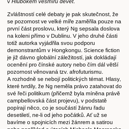
v
Hlubokém vesmíru devět
.
Zvláštností celé debaty je pak skutečnost, že
se pozornost ve velké míře zaměřila pouze na
první část proslovu, který Ng sepsala doslova
na koleni přímo v Dublinu. V jeho druhé části
totiž autorka vyjádřila svou podporu
demonstrantům v Hongkongu. Science fiction
je již dávno globální záležitostí, jak dokládají
ocenění pro čínské autory nebo čím dál větší
Kontakt
pozornost věnovaná tzv. afrofuturismu.
A rozhodně se nebojí politických témat. Hlasy,
které tvrdily, že Ng neměla právo zatahovat do
své řeči politikum (přičemž byla míněna právě
campbellovská část projevu), v podstatě
popírají něco, co je součástí žánru řadu
desetiletí, ne-li od jeho počátků. Ať už se
bavíme o spojnicích mezi žánrem a satirou