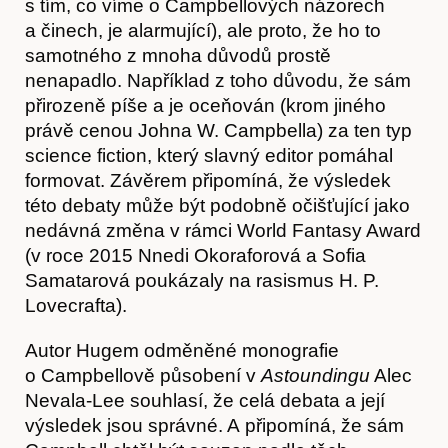
s tím, co víme o Campbellových názorech
Akce
a činech, je alarmující), ale proto, že ho to
samotného z mnoha důvodů prostě
nenapadlo. Například z toho důvodu, že sám
přirozeně píše a je oceňován (krom jiného
právě cenou Johna W. Campbella) za ten typ
science fiction, který slavný editor pomáhal
formovat. Závěrem připomíná, že výsledek
této debaty může být podobně očišťující jako
nedávná změna v rámci World Fantasy Award
(v roce 2015 Nnedi Okoraforová a Sofia
Samatarová poukázaly na rasismus H. P.
Lovecrafta).
Autor Hugem odměněné monografie
o Campbellově působení v
Astoundingu
Alec
O nás
Nevala-Lee souhlasí, že celá debata a její
výsledek jsou správné. A připomíná, že sám