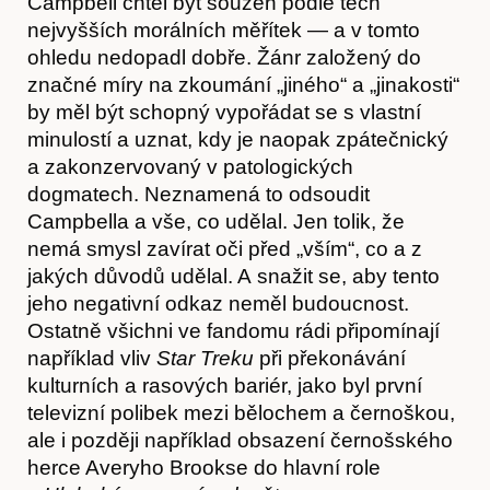
Campbell chtěl být souzen podle těch
nejvyšších morálních měřítek — a v tomto
ohledu nedopadl dobře. Žánr založený do
značné míry na zkoumání „jiného“ a „jinakosti“
by měl být schopný vypořádat se s vlastní
minulostí a uznat, kdy je naopak zpátečnický
a zakonzervovaný v patologických
dogmatech. Neznamená to odsoudit
Campbella a vše, co udělal. Jen tolik, že
nemá smysl zavírat oči před „vším“, co a z
jakých důvodů udělal. A snažit se, aby tento
jeho negativní odkaz neměl budoucnost.
Ostatně všichni ve fandomu rádi připomínají
Obchod
například vliv
Star Treku
při překonávání
kulturních a rasových bariér, jako byl první
televizní polibek mezi bělochem a černoškou,
ale i později například obsazení černošského
herce Averyho Brookse do hlavní role