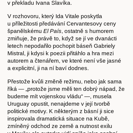
v překladu Ivana Slavíka.
V rozhovoru, který Ida Vitale poskytla
u příležitosti předávání Cervantesovy ceny
španělskému
El País
, ostatně s humorem
zmiňuje, že právě to, když se jí ve dvanácti
letech nepodařilo pochopit báseň Gabriely
Mistral, ji kdysi k poezii přitáhlo a hra mezi
autorem a čtenářem, ve které není vše jasné
a explicitní, ji na ní baví dodnes.
Přestože kvůli změně režimu, nebo jak sama
říká — „protože jsme měli ten dobrý nápad, že
budeme mít vojenskou vládu“ —, musela
Uruguay opustit, nenajdeme v její tvorbě
politické motivy. K některým z básní ji sice
inspirovala dramatická situace na Kubě,
zmíněný odchod ze země a nutnost exilu