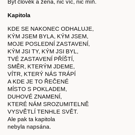
Být člověk a žena, nic víc, nic míň.
Kapitola
KDE SE NAKONEC ODHALUJE,
KÝM JSEM BYLA, KÝM JSEM,
MOJE POSLEDNÍ ZASTAVENÍ,
KÝM JSI TY, KÝM JSI BYL,
TVÉ ZASTAVENÍ PŘÍŠTÍ,
SMĚR, KTERÝM JDEME,
VÍTR, KTERÝ NÁS TRÁPÍ
A KDE JE TO ŘEČENÉ
MÍSTO S POKLADEM,
DUHOVÉ ZNAMENÍ,
KTERÉ NÁM SROZUMITELNĚ
VYSVĚTLÍ TENHLE SVĚT.
Ale pak ta kapitola
nebyla napsána.