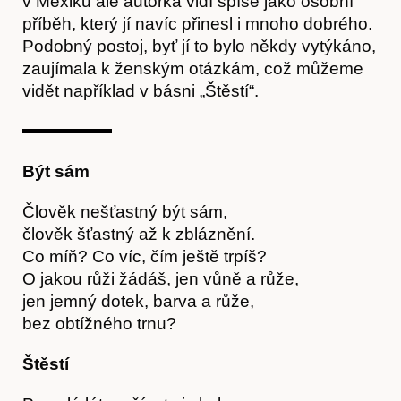
v Mexiku ale autorka vidí spíše jako osobní
příběh, který jí navíc přinesl i mnoho dobrého.
Podobný postoj, byť jí to bylo někdy vytýkáno,
zaujímala k ženským otázkám, což můžeme
vidět například v básni „Štěstí“.
Být sám
Člověk nešťastný být sám,
člověk šťastný až k zbláznění.
Co míň? Co víc, čím ještě trpíš?
Články
O jakou růži žádáš, jen vůně a růže,
jen jemný dotek, barva a růže,
bez obtížného trnu?
Štěstí