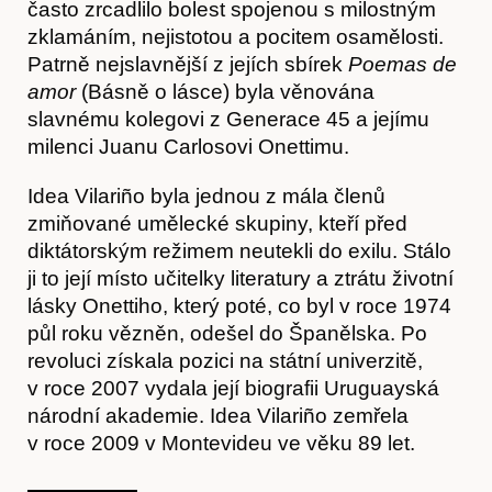
často zrcadlilo bolest spojenou s milostným
zklamáním, nejistotou a pocitem osamělosti.
Patrně nejslavnější z jejích sbírek
Poemas de
amor
(Básně o lásce) byla věnována
slavnému kolegovi z Generace 45 a jejímu
milenci Juanu Carlosovi Onettimu.
Idea Vilariño byla jednou z mála členů
zmiňované umělecké skupiny, kteří před
diktátorským režimem neutekli do exilu. Stálo
ji to její místo učitelky literatury a ztrátu životní
lásky Onettiho, který poté, co byl v roce 1974
půl roku vězněn, odešel do Španělska. Po
revoluci získala pozici na státní univerzitě,
v roce 2007 vydala její biografii Uruguayská
národní akademie. Idea Vilariño zemřela
v roce 2009 v Montevideu ve věku 89 let.