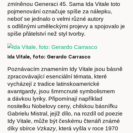
zmíněnou Generaci 45. Sama Ida Vitale toto
pojmenování označuje spíše za nálepku,
neboť se jednalo o velmi různé autory
s odlišnými uměleckými projevy a spojovalo je
spíše přátelství než styl tvorby.
Ida Vitale, foto: Gerardo Carrasco
Poznávacím znamením Idy Vitale jsou básně
zpracovávající esenciální témata, které
vycházejí z tradice latinskoamerické
avantgardy, jsou šmrncnuté symbolismem
a dávkou lyriky. Připomínají například
nositelku Nobelovy ceny, chilskou básnířku
Gabrielu Mistral, jejíž dílo, na rozdíl od poezie
Idy Vitale, může být českému čtenáři známé
díky sbírce
Vzkazy
, která vyšla v roce 1970