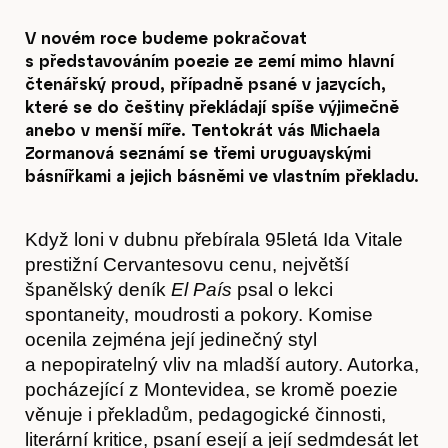
V novém roce budeme pokračovat
s představováním poezie ze zemí mimo hlavní
čtenářský proud, případně psané v jazycích,
které se do češtiny překládají spíše výjimečně
anebo v menší míře. Tentokrát vás Michaela
Zormanová seznámí se třemi uruguayskými
básnířkami a jejich básněmi ve vlastním překladu.
Když loni v dubnu přebírala 95letá Ida Vitale
prestižní Cervantesovu cenu, největší
španělský deník
El País
psal o lekci
spontaneity, moudrosti a pokory. Komise
ocenila zejména její jedinečný styl
a nepopiratelný vliv na mladší autory. Autorka,
pocházející z Montevidea, se kromě poezie
věnuje i překladům, pedagogické činnosti,
literární kritice, psaní esejí a její sedmdesát let