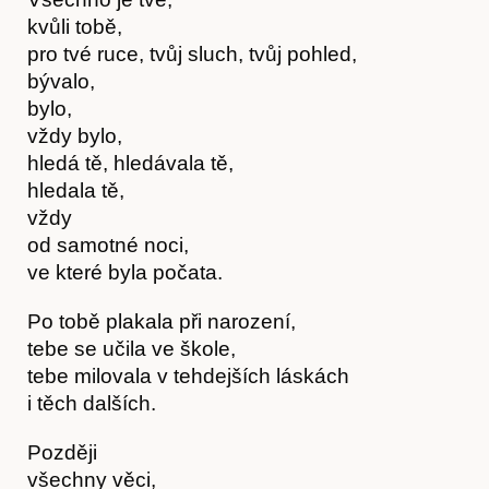
kvůli tobě,
pro tvé ruce, tvůj sluch, tvůj pohled,
bývalo,
bylo,
vždy bylo,
hledá tě, hledávala tě,
hledala tě,
vždy
od samotné noci,
ve které byla počata.
Předplatné
Po tobě plakala při narození,
tebe se učila ve škole,
tebe milovala v tehdejších láskách
i těch dalších.
Později
všechny věci,