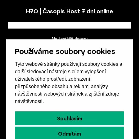
H7O | Časopis Host 7 dní online
Nejčastější dotazy
GDPR a podmínky soutěže
Používáme soubory cookies
Obchodní podmínky
Tyto webové stránky používají soubory cookies a
další sledovací nástroje s cílem vylepšení
uživatelského prostředí, zobrazení
přizpůsobeného obsahu a reklam, analýzy
návštěvnosti webových stránek a zjištění zdroje
Spolek přátel vydávání
časopisu HOST
návštěvnosti.
Beethovenova 25/4
657 42 Brno-střed
Souhlasím
objednavky@casopishost.cz
+420 775 995 695
Odmítám