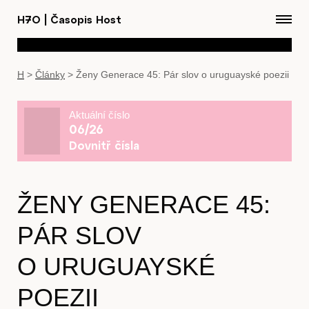
H7O
|
Časopis Host
H
>
Články
>
Ženy Generace 45: Pár slov o uruguayské poezii
Aktuální číslo
06/26
Dovnitř čísla
ŽENY GENERACE 45:
PÁR SLOV
O URUGUAYSKÉ
POEZII