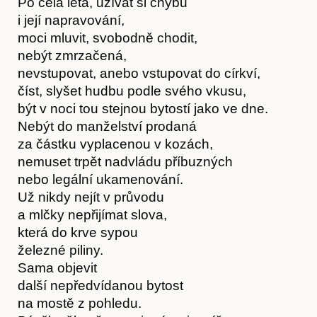
Po celá léta, užívat si chybu
i její napravování,
moci mluvit, svobodně chodit,
nebýt zmrzačená,
nevstupovat, anebo vstupovat do církví,
číst, slyšet hudbu podle svého vkusu,
být v noci tou stejnou bytostí jako ve dne.
Nebýt do manželství prodaná
za částku vyplacenou v kozách,
nemuset trpět nadvládu příbuzných
nebo legální ukamenování.
Už nikdy nejít v průvodu
a mlčky nepřijímat slova,
která do krve sypou
železné piliny.
Sama objevit
další nepředvídanou bytost
Časopis
na mostě z pohledu.