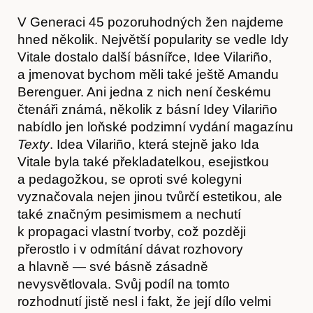
V Generaci 45 pozoruhodných žen najdeme
hned několik. Největší popularity se vedle Idy
Vitale dostalo další básnířce, Idee Vilariño,
a jmenovat bychom měli také ještě Amandu
Berenguer. Ani jedna z nich není českému
čtenáři známá, několik z básní Idey Vilariño
nabídlo jen loňské podzimní vydání magazínu
Texty
. Idea Vilariño, která stejně jako Ida
Vitale byla také překladatelkou, esejistkou
a pedagožkou, se oproti své kolegyni
vyznačovala nejen jinou tvůrčí estetikou, ale
také značným pesimismem a nechutí
k propagaci vlastní tvorby, což později
O nás
přerostlo i v odmítání dávat rozhovory
a hlavně — své básně zásadně
nevysvětlovala. Svůj podíl na tomto
rozhodnutí jistě nesl i fakt, že její dílo velmi