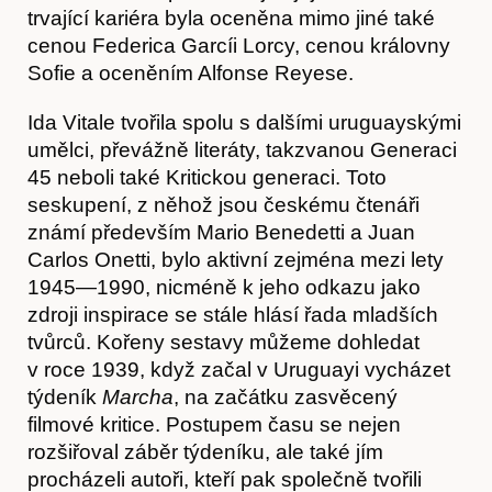
trvající kariéra byla oceněna mimo jiné také
cenou Federica Garcíi Lorcy, cenou královny
Sofie a oceněním Alfonse Reyese.
Ida Vitale tvořila spolu s dalšími uruguayskými
umělci, převážně literáty, takzvanou Generaci
45 neboli také Kritickou generaci. Toto
seskupení, z něhož jsou českému čtenáři
známí především Mario Benedetti a Juan
Carlos Onetti, bylo aktivní zejména mezi lety
1945—1990, nicméně k jeho odkazu jako
zdroji inspirace se stále hlásí řada mladších
tvůrců. Kořeny sestavy můžeme dohledat
v roce 1939, když začal v Uruguayi vycházet
týdeník
Marcha
, na začátku zasvěcený
filmové kritice. Postupem času se nejen
rozšiřoval záběr týdeníku, ale také jím
procházeli autoři, kteří pak společně tvořili