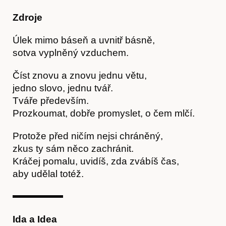
Zdroje
Úlek mimo báseň a uvnitř básně,
sotva vyplněný vzduchem.
Číst znovu a znovu jednu větu,
jedno slovo, jednu tvář.
Tváře především.
Akce
Prozkoumat, dobře promyslet, o čem mlčí.
Protože před ničím nejsi chráněný,
zkus ty sám něco zachránit.
Kráčej pomalu, uvidíš, zda zvábíš čas,
aby udělal totéž.
Ida a Idea