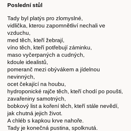
Poslední stůl
Tady byl platýs pro zlomyslné,
vidlička, kterou zapomnětliví nechali ve
Hostcast
vzduchu,
med těch, kteří žebrají,
víno těch, kteří potřebují záminku,
maso vyčerpaných a cudných,
kdoule idealistů,
pomeranč mezi obývákem a jídelnou
nevinných,
ocet čekající na houbu,
hydroponické rajče těch, kteří chodí po poušti,
zavařeniny samotných,
bobkový list a koření těch, kteří stále nevědí,
jak chutná jejich život.
A chléb s kapkou krve nahoře.
Tady je konečná pustina, spolknutá.