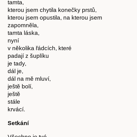
tamta,
kterou jsem chytila konečky prstů,
kterou jsem opustila, na kterou jsem
zapomněla,
tamta láska,
nyní
Kontakt
v několika řádcích, které
padají z šuplíku
je tady,
dál je,
dál na mě mluví,
ještě bolí,
ještě
stále
krvácí.
Setkání
Všechno je tvé,