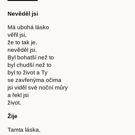
Obchod
Nevěděl jsi
Má ubohá lásko
věřil jsi,
že to tak je,
nevěděl jsi.
Byl bohatší než to
byl chudší než to
byl to život a Ty
se zavřenýma očima
jsi viděl své noční můry
a řekl jsi
život.
Žije
Tamta láska,