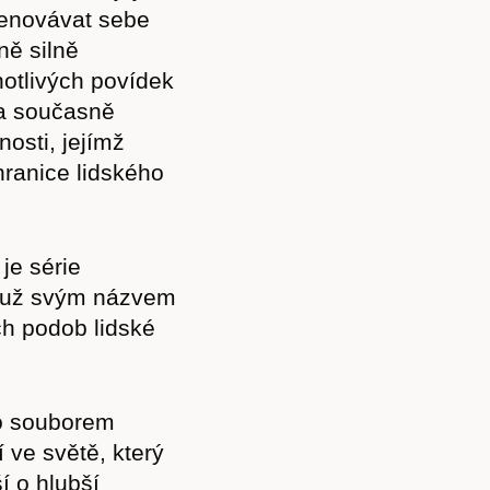
menovávat sebe
ně silně
notlivých povídek
 a současně
osti, jejímž
hranice lidského
je série
á už svým názvem
ých podob lidské
to souborem
 ve světě, který
ší o hlubší