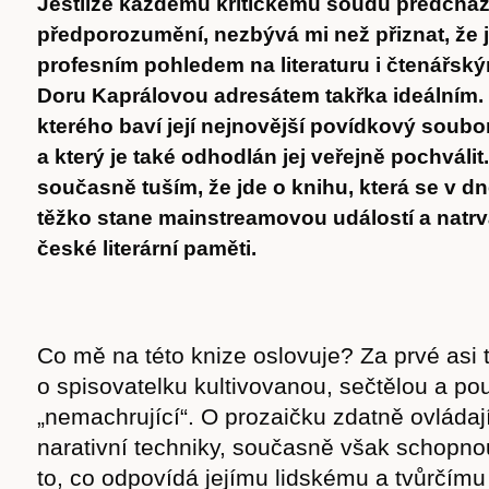
Jestliže každému kritickému soudu předchází
předporozumění, nezbývá mi než přiznat, že 
profesním pohledem na literaturu i čtenářsk
Doru Kaprálovou adresátem takřka ideálním.
kterého baví její nejnovější povídkový soubo
a který je také odhodlán jej veřejně pochválit. 
současně tuším, že jde o knihu, která se v d
těžko stane mainstreamovou událostí a natrv
české literární paměti.
Co mě na této knize oslovuje? Za prvé asi t
o spisovatelku kultivovanou, sečtělou a p
„nemachrující“. O prozaičku zdatně ovládají
narativní techniky, současně však schopnou
to, co odpovídá jejímu lidskému a tvůrčímu 