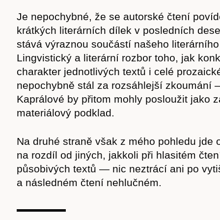
Je nepochybné, že se autorské čtení povíd
krátkých literárních dílek v posledních deset
stává výraznou součástí našeho literárního 
Lingvistický a literární rozbor toho, jak kon
charakter jednotlivých textů i celé prozaick
nepochybně stál za rozsáhlejší zkoumání
Kaprálové by přitom mohly posloužit jako 
materiálový podklad.
Na druhé straně však z mého pohledu jde o
na rozdíl od jiných, jakkoli při hlasitém čten
působivých textů — nic neztrácí ani po vyti
a následném čtení nehlučném.