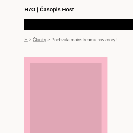
H7O
|
Časopis Host
H
>
Články
>
Pochvala mainstreamu navzdory!