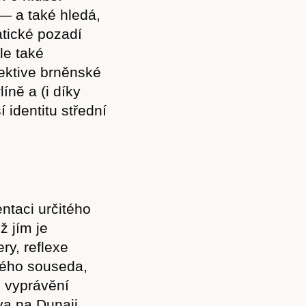
 — a také hledá,
atické pozadí
ale také
pektive brněnské
líně a (i díky
identitu střední
ntaci určitého
ž jím je
ry, reflexe
ného souseda,
, vyprávění
ova na Dunaji