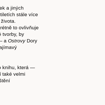
ek a jiných
iletích stále více
života.
krétně to ovlivňuje
é tvorby, by
 — a
Ostrovy
Dory
zajímavý
 knihu, která —
í také velmi
štění