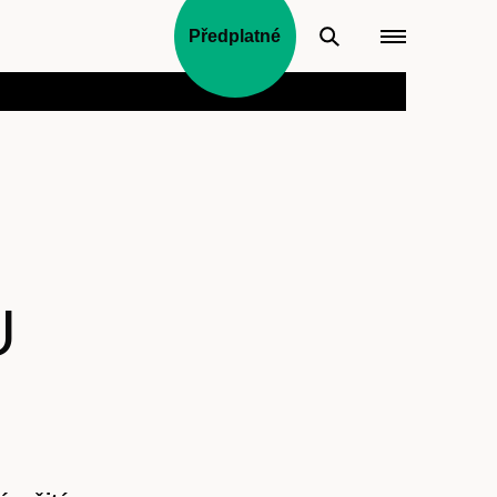
Předplatné
U