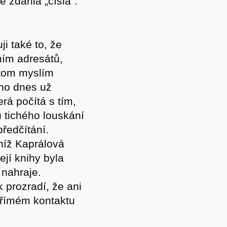
 zdařilá „čísla“.
ji také to, že
ím adresátů,
řitom myslím
ho dnes už
rá počítá s tím,
 tichého louskání
ředčítání.
níž Kaprálová
ejí knihy byla
 nahraje.
 prozradí, že ani
 přímém kontaktu