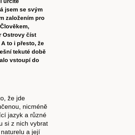
 určité
já jsem se svým
ým založením pro
 Člověkem,
r Ostrovy číst
A to i přesto, že
nešní tekuté době
alo vstoupí do
o, že jde
oučenou, nicméně
cí jazyk a různé
 si z nich vybrat
naturelu a její