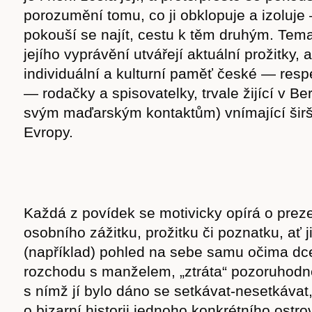
porozumění tomu, co ji obklopuje a izoluje
pokouší se najít, cestu k těm druhým. Tem
jejího vyprávění utvářejí aktuální prožitky, 
individuální a kulturní paměť české — res
— rodačky a spisovatelky, trvale žijící v Ber
svým maďarským kontaktům) vnímající širší 
Evropy.
Každá z povídek se motivicky opírá o preze
osobního zážitku, prožitku či poznatku, ať ji
(například) pohled na sebe samu očima dce
rozchodu s manželem, „ztráta“ pozoruhod
s nímž jí bylo dáno se setkávat-nesetkávat
o bizarní historii jednoho konkrétního ostr