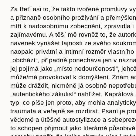
cast
Za třetí asi to, že takto tvořené promluvy vy
a přiznaně osobního prožívání a přemýšlen
míří k nadosobnímu zobecnění, zpravidla i
zajímavému. A těší mě rovněž to, že auto
Obchod
navenek vynášet tajnosti ze svého soukrom
naopak: privátní a intimní rozměr vlastního
„obchází“, případně ponechává jen v názna
jej pojímá jako „místo nedourčenosti“, jeh
může/má provokovat k domýšlení. Znám adr
může dráždit, nicméně já osobně nepotřebu
„autentického zákulisí“ nahlížet. Kaprálová
typ, co píše jen proto, aby mohla analyticky
traumata a veřejně se rozdírat. Psaní je pr
vědomé a útěšné autostylizace a sebeprez
to schopen přijmout jako literárně působivé