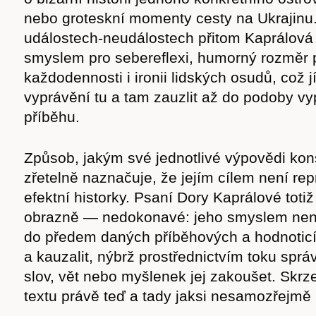
nebo groteskní momenty cesty na Ukrajinu
událostech-neudálostech přitom Kaprálová
smyslem pro sebereflexi, humorný rozměr 
každodennosti i ironii lidských osudů, což 
vyprávění tu a tam zauzlit až do podoby v
příběhu.
Způsob, jakým své jednotlivé výpovědi kon
zřetelně naznačuje, že jejím cílem není rep
efektní historky. Psaní Dory Kaprálové toti
obrazně — nedokonavé: jeho smyslem není
do předem daných příběhových a hodnoticí
Časopis
a kauzalit, nýbrž prostřednictvím toku spr
slov, vět nebo myšlenek jej zakoušet. Skrze
textu právě teď a tady jaksi nesamozřejmě 