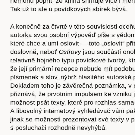
nemohu popřít, že kniha shrnuje více i méně
Tak už to ale u povídkových sbírek bývá.
A konečně za čtvrté v této souvislosti oceňu
autorka svou osobní výpověď píše s vědom
které chce a umí oslovit — toto „oslovit“ p
doslovně, neboť
Ostrovy
jsou součástí ono
relativně hojného typu povídkové tvorby, kte
že její primární recepce nebude mít podobu
písmenek a slov, nýbrž hlasitého autorské p
Dokladem toho je závěrečná poznámka, v 
přiznává, že prvotním impulsem ke vzniku j
možnost psát texty, které pro rozhlas sama
A libovolný internetový vyhledávač vám pak
jinak se možnosti prezentovat své texty v
s posluchači rozhodně nevyhýbá.