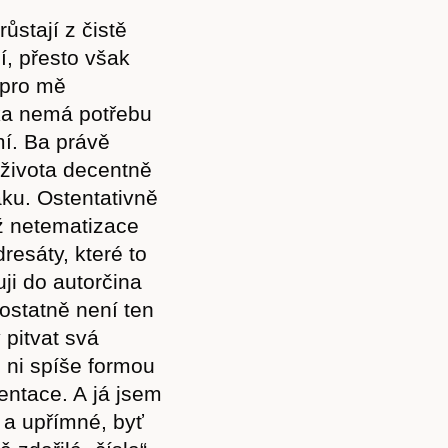
Akce
růstají z čistě
í, přesto však
 pro mě
rka nemá potřebu
Kontakt
í. Ba právě
 života decentně
ku. Ostentativně
ož netematizace
esáty, které to
ji do autorčina
 ostatně není ten
 pitvat svá
o ni spíše formou
entace. A já jsem
 a upřímné, byť