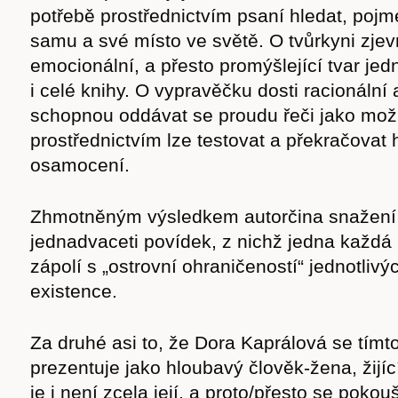
potřebě prostřednictvím psaní hledat, poj
samu a své místo ve světě. O tvůrkyni zjev
emocionální, a přesto promýšlející tvar jed
i celé knihy. O vypravěčku dosti racionální
schopnou oddávat se proudu řeči jako možn
prostřednictvím lze testovat a překračovat 
osamocení.
Zhmotněným výsledkem autorčina snažení 
jednadvaceti povídek, z nichž jedna každ
zápolí s „ostrovní ohraničeností“ jednotliv
existence.
Za druhé asi to, že Dora Kaprálová se tím
prezentuje jako hloubavý člověk-žena, žijící
je i není zcela její, a proto/přesto se pokou