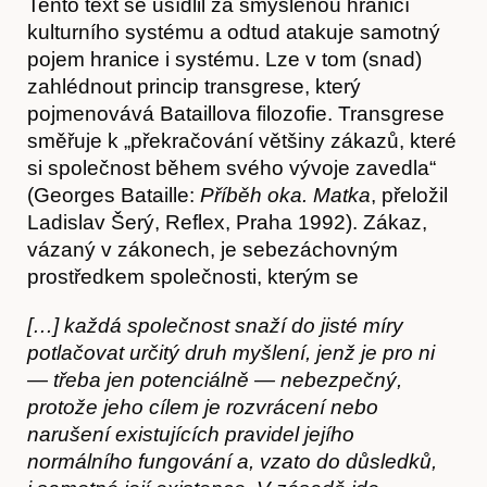
Tento text se usídlil za smyšlenou hranicí
kulturního systému a odtud atakuje samotný
Časopis
pojem hranice i systému. Lze v tom (snad)
zahlédnout princip transgrese, který
pojmenovává Bataillova filozofie. Transgrese
směřuje k „překračování většiny zákazů, které
si společnost během svého vývoje zavedla“
(Georges Bataille:
Příběh oka. Matka
, přeložil
Ladislav Šerý, Reflex, Praha 1992). Zákaz,
vázaný v zákonech, je sebezáchovným
prostředkem společnosti, kterým se
[…] každá společnost snaží do jisté míry
Hostcast
potlačovat určitý druh myšlení, jenž je pro ni
—
třeba jen potenciálně
—
nebezpečný,
protože jeho cílem je rozvrácení nebo
narušení existujících pravidel jejího
normálního fungování a, vzato do důsledků,