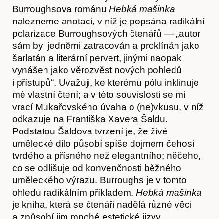
Burroughsova románu
Hebká mašinka
nalezneme anotaci, v níž je popsána radikální
polarizace Burroughsových čtenářů — „autor
sám byl jedněmi zatracován a proklínán jako
šarlatán a literární pervert, jinými naopak
vynášen jako věrozvěst nových pohledů
i přístupů“. Uvažuji, ke kterému pólu inklinuje
mé vlastní čtení; a v této souvislosti se mi
vrací Mukařovského úvaha o (ne)vkusu, v níž
odkazuje na Františka Xavera Šaldu.
Obchod
Podstatou Šaldova tvrzení je, že živé
umělecké dílo působí spíše dojmem čehosi
tvrdého a přísného než elegantního; něčeho,
co se odlišuje od konvenčnosti běžného
uměleckého výrazu. Burroughs je v tomto
ohledu radikálním příkladem.
Hebká mašinka
je kniha, která se čtenáři nadělá různé věci
a způsobí jim mnohé estetické jizvy.