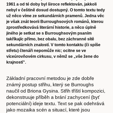
1961 a od té doby byl široce reflektován, jakkoli
nebyl v češtině dosud dostupný. O tomto textu tedy
už něco víme ze sekundárních pramenů. Jedna věc
je však znát teorii Burroughsových románů, kterou
zprostředkovává literární historie, a něco úplně
jiného je setkat se s Burroughsovým psaním
takříkajíc přímo, bez obalu, bez záchranné sítě
sekundárních znalostí. V tomto kontaktu (či spíše
střetu) čtenáři nepomůže nic; ocitne se ve
víceúrovňovém cirkusu, v němž se „vše žene do
krajností“.
Základní pracovní metodou je zde dobře
známý postup střihu, který se Burroughs
naučil od Briona Gysina. Střih tříští kompozici,
dekonstruuje příběh a brání zachycení (byť
potenciální) ideje textu. Text se pak odehrává
jako mozaika scén a situací, které jsou