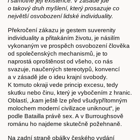
i samotné její existence. V zásadě jde
o takový druh myšlení, který prosazuje co
největší osvobození lidské individuality.
Překročení zákazu je gestem suverenity
individuality a přitakáním životu, je násilím
Akce
vykonaným ve prospěch osvobození člověka
od společenských mechanismů, je to
naprostá oproštěnost od všeho, co nás
svazuje, naučených stereotypů, konvencí
a v zásadě jde o ideu krajní svobody.
K tomuto okraji vede princip excesu, tedy
skutku nebo činu, který je vybočením z hranic.
Oblastí, „kam ještě lze před všudypřítomným
molochem moderní civilizace uniknout“, je
podle Batailla právě sex. A v Burroughsově
románu ho najdeme skutečně požehnaně.
O nás
Na zadní straně obálky českého vydání