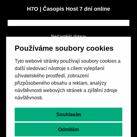
H7O | Časopis Host 7 dní online
Nejčastější dotazy
GDPR a podmínky soutěže
Používáme soubory cookies
Obchodní podmínky
Tyto webové stránky používají soubory cookies a
další sledovací nástroje s cílem vylepšení
uživatelského prostředí, zobrazení
přizpůsobeného obsahu a reklam, analýzy
návštěvnosti webových stránek a zjištění zdroje
Spolek přátel vydávání
časopisu HOST
návštěvnosti.
Beethovenova 25/4
657 42 Brno-střed
Souhlasím
objednavky@casopishost.cz
+420 775 995 695
Odmítám