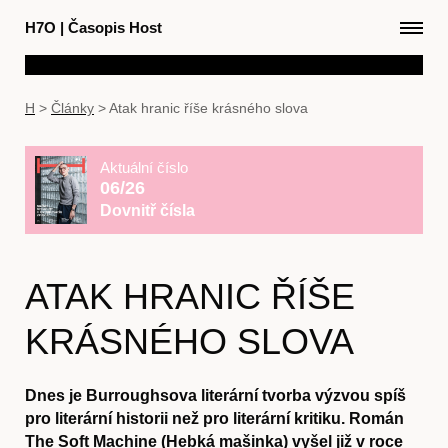
H7O
|
Časopis Host
H
>
Články
>
Atak hranic říše krásného slova
Aktuální číslo
06/26
Dovnitř čísla
ATAK HRANIC ŘÍŠE
KRÁSNÉHO SLOVA
Dnes je Burroughsova literární tvorba výzvou spíš
pro literární historii než pro literární kritiku. Román
The Soft Machine (Hebká mašinka) vyšel již v roce