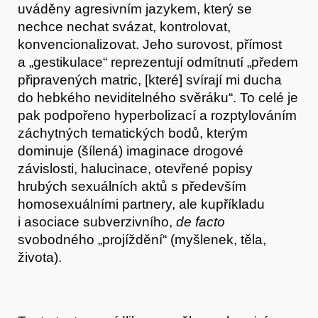
uváděny agresivním jazykem, který se
nechce nechat svázat, kontrolovat,
konvencionalizovat. Jeho surovost, přímost
a „gestikulace“ reprezentují odmítnutí „předem
připravených matric, [které] svírají mi ducha
do hebkého neviditelného svěráku“. To celé je
pak podpořeno hyperbolizací a rozptylováním
záchytných tematických bodů, kterým
Články
dominuje (šílená) imaginace drogové
závislosti, halucinace, otevřené popisy
hrubých sexuálních aktů s především
homosexuálními partnery, ale kupříkladu
i asociace subverzivního,
de facto
svobodného „projíždění“ (myšlenek, těla,
života).