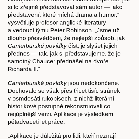
si to zřejmě představoval sám autor — jako
představení, které míchá drama a humor,“
vysvětluje profesor anglické literatury
a vedoucí týmu Peter Robinson. „Jsme už
dlouho přesvědčení, že nejlepší způsob, jak
Canterburské povídky
číst, je slyšet jejich
přednes — tak, jak si představujeme, že je
samotný Chaucer přednášel na dvoře
Richarda II.“
Canterburské povídky
jsou nedokončené.
Dochovalo se však přes třicet tisíc stránek
v osmdesáti rukopisech, z nichž literární
Články
historikové postupně rekonstruovali co
nejúplnější verzi. Aplikace je výsledkem
pětadvaceti let práce.
„Aplikace je důležitá pro lidi, kteří neznají