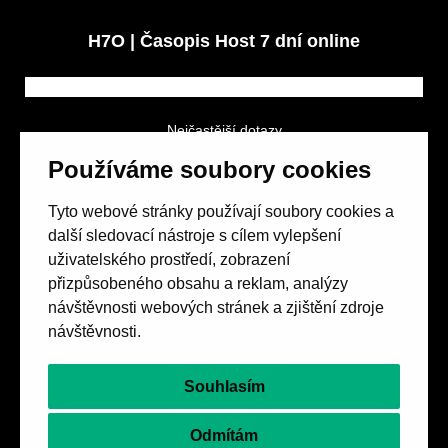
H7O | Časopis Host 7 dní online
Nejčastější dotazy
GDPR a podmínky soutěže
Používáme soubory cookies
Obchodní podmínky
Tyto webové stránky používají soubory cookies a
další sledovací nástroje s cílem vylepšení
uživatelského prostředí, zobrazení
přizpůsobeného obsahu a reklam, analýzy
návštěvnosti webových stránek a zjištění zdroje
Spolek přátel vydávání
časopisu HOST
návštěvnosti.
Beethovenova 25/4
657 42 Brno-střed
Souhlasím
objednavky@casopishost.cz
+420 775 995 695
Odmítám