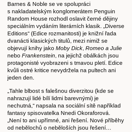
Barnes & Noble se ve spolupráci
s nakladatelským konglomerátem Penguin
Random House rozhodl oslavit černé dějiny
speciálním vydáním literárních klasik. „Diverse
Editions“ (Edice rozmanitosti) je knižní řada
dvanácti klasických titulů, mezi nimiž se
objevují knihy jako
Moby Dick
,
Romeo a Julie
nebo
Frankenstein
, na jejichž obálkách jsou
protagonisté vyobrazeni s tmavou pletí. Edice
O nás
kvůli ostré kritice nevydržela na pultech ani
jeden den.
„Tahle blbost s falešnou diverzitou (kde se
nahrazují lidé bílí lidmi barevnými) je
nechutná,“ napsala na sociální sítě například
fantasy spisovatelka Nnedi Okoraforová.
„Není to ani upřímné, ani řešení. Nové příběhy
od nebělochů o neběloších jsou řešení…