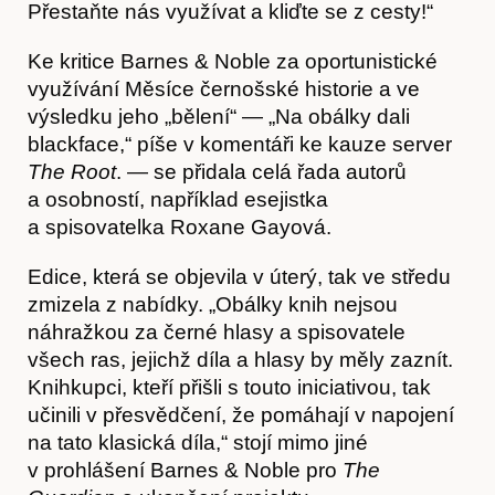
Přestaňte nás využívat a kliďte se z cesty!“
Ke kritice Barnes & Noble za oportunistické
Obchod
využívání Měsíce černošské historie a ve
výsledku jeho „bělení“ — „Na obálky dali
blackface,“ píše v komentáři ke kauze server
The Root
. — se přidala celá řada autorů
a osobností, například esejistka
a spisovatelka Roxane Gayová.
Edice, která se objevila v úterý, tak ve středu
zmizela z nabídky. „Obálky knih nejsou
náhražkou za černé hlasy a spisovatele
všech ras, jejichž díla a hlasy by měly zaznít.
Knihkupci, kteří přišli s touto iniciativou, tak
učinili v přesvědčení, že pomáhají v napojení
Kontakt
na tato klasická díla,“ stojí mimo jiné
v prohlášení Barnes & Noble pro
The