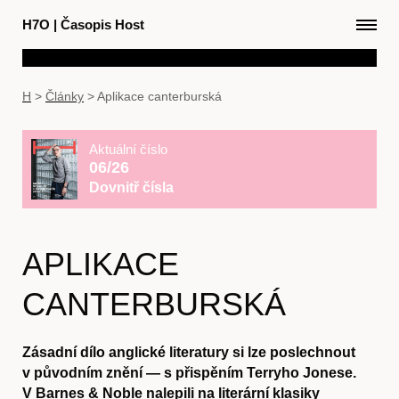
H7O
|
Časopis Host
H
>
Články
>
Aplikace canterburská
Aktuální číslo
06/26
Dovnitř čísla
APLIKACE
CANTERBURSKÁ
Zásadní dílo anglické literatury si lze poslechnout
v původním znění — s přispěním Terryho Jonese.
V Barnes & Noble nalepili na literární klasiky