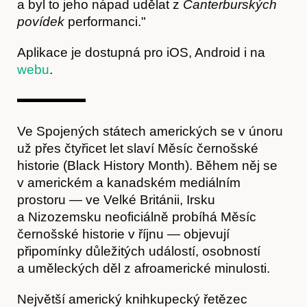
a byl to jeho nápad udělat z
Canterburských
povídek
performanci."
Hostcast
Aplikace je dostupná pro iOS, Android i na
webu
.
Ve Spojených státech amerických se v únoru
už přes čtyřicet let slaví Měsíc černošské
historie (Black History Month). Během něj se
v americkém a kanadském mediálním
prostoru — ve Velké Británii, Irsku
a Nizozemsku neoficiálně probíhá Měsíc
černošské historie v říjnu — objevují
Akce
připomínky důležitých událostí, osobností
a uměleckých děl z afroamerické minulosti.
Největší americký knihkupecký řetězec