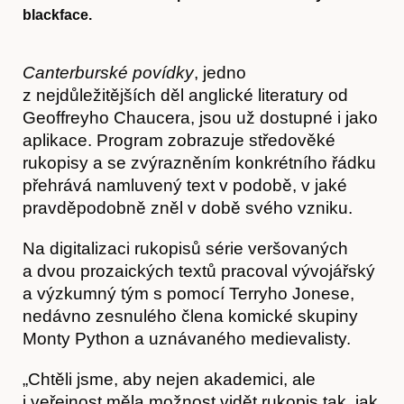
blackface.
Canterburské povídky
, jedno
z nejdůležitějších děl anglické literatury od
Geoffreyho Chaucera, jsou už dostupné i jako
aplikace. Program zobrazuje středověké
rukopisy a se zvýrazněním konkrétního řádku
přehrává namluvený text v podobě, v jaké
pravděpodobně zněl v době svého vzniku.
Na digitalizaci rukopisů série veršovaných
a dvou prozaických textů pracoval vývojářský
a výzkumný tým s pomocí Terryho Jonese,
nedávno zesnulého člena komické skupiny
Monty Python a uznávaného medievalisty.
„Chtěli jsme, aby nejen akademici, ale
i veřejnost měla možnost vidět rukopis tak, jak