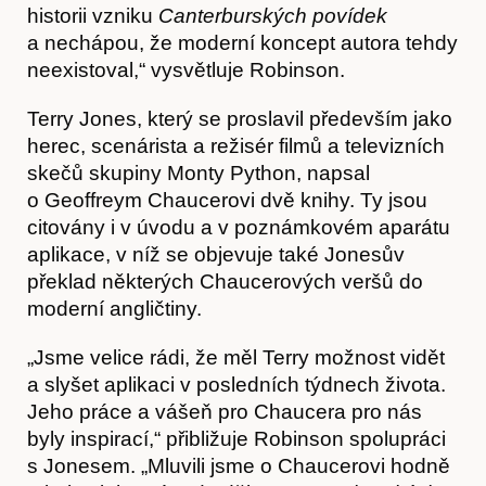
historii vzniku
Canterburských povídek
a nechápou, že moderní koncept autora tehdy
neexistoval,“ vysvětluje Robinson.
Terry Jones, který se proslavil především jako
herec, scenárista a režisér filmů a televizních
skečů skupiny Monty Python, napsal
o Geoffreym Chaucerovi dvě knihy. Ty jsou
Časopis
citovány i v úvodu a v poznámkovém aparátu
aplikace, v níž se objevuje také Jonesův
překlad některých Chaucerových veršů do
moderní angličtiny.
„Jsme velice rádi, že měl Terry možnost vidět
a slyšet aplikaci v posledních týdnech života.
Jeho práce a vášeň pro Chaucera pro nás
byly inspirací,“ přibližuje Robinson spolupráci
s Jonesem. „Mluvili jsme o Chaucerovi hodně