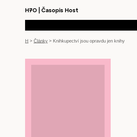
H7O
|
Časopis Host
H
>
Články
>
Knihkupectví jsou opravdu jen knihy