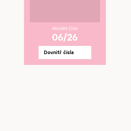
Aktuální číslo
06/26
Dovnitř čísla