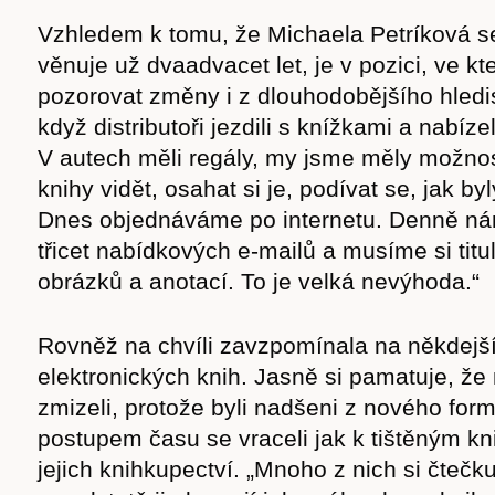
Vzhledem k tomu, že Michaela Petríková s
věnuje už dvaadvacet let, je v pozici, ve k
pozorovat změny i z dlouhodobějšího hledi
když distributoři jezdili s knížkami a nabíze
V autech měli regály, my jsme měly možnos
knihy vidět, osahat si je, podívat se, jak byl
Dnes objednáváme po internetu. Denně nám
třicet nabídkových e-mailů a musíme si titu
obrázků a anotací. To je velká nevýhoda.“
Rovněž na chvíli zavzpomínala na někdejš
elektronických knih. Jasně si pamatuje, že 
zmizeli, protože byli nadšeni z nového form
postupem času se vraceli jak k tištěným kn
jejich knihkupectví. „Mnoho z nich si čtečk