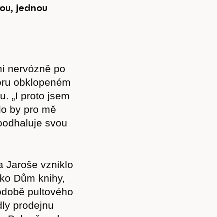
vou, jednou
mi nervózně po
toru obklopeném
u. „I proto jsem
ylo by pro mě
poodhaluje svou
a Jaroše vzniklo
jako Dům knihy,
odobě pultového
dly prodejnu