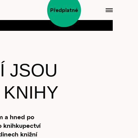
Předplatné
Í JSOU
 KNIHY
em a hned po
ho knihkupectví
dinech knižní