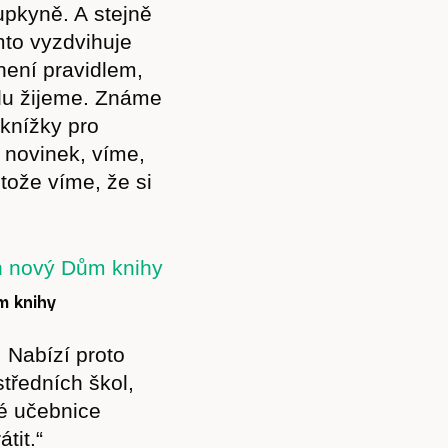
upkyně. A stejně
mto vyzdvihuje
není pravidlem,
vdu žijeme. Známe
 knížky pro
 novinek, víme,
tože víme, že si
m knihy
Předplatné
. Nabízí proto
tředních škol,
ké učebnice
tit.“