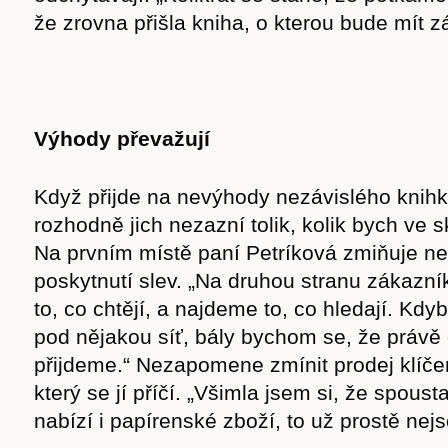
že zrovna přišla kniha, o kterou bude mít z
Výhody převažují
Když přijde na nevýhody nezávislého knihk
rozhodně jich nezazní tolik, kolik bych ve s
Na prvním místě paní Petríková zmiňuje n
poskytnutí slev. „Na druhou stranu zákaz
to, co chtějí, a najdeme to, co hledají. Kd
pod nějakou síť, bály bychom se, že právě
přijdeme.“ Nezapomene zmínit prodej klíčen
který se jí příčí. „Všimla jsem si, že spous
nabízí i papírenské zboží, to už prostě nej