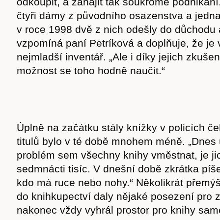
odkoupit, a zahájit tak soukromé podnikání
čtyři dámy z původního osazenstva a jedna
v roce 1998 dvě z nich odešly do důchodu a
vzpomíná paní Petríková a doplňuje, že je 
nejmladší inventář. „Ale i díky jejich zku
možnost se toho hodně naučit.“
Úplně na začátku stály knížky v policích č
titulů bylo v té době mnohem méně. „Dne
problém sem všechny knihy vměstnat, je ji
sedmnácti tisíc. V dnešní době zkrátka píš
kdo má ruce nebo nohy.“ Několikrát přemýš
do knihkupectví daly nějaké posezení pro z
nakonec vždy vyhrál prostor pro knihy sam