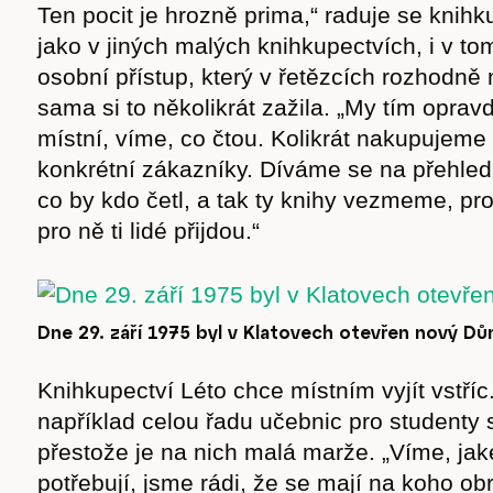
Ten pocit je hrozně prima,“ raduje se knihk
jako v jiných malých knihkupectvích, i v to
osobní přístup, který v řetězcích rozhodně 
sama si to několikrát zažila. „My tím opra
místní, víme, co čtou. Kolikrát nakupujeme
konkrétní zákazníky. Díváme se na přehled
co by kdo četl, a tak ty knihy vezmeme, pro
pro ně ti lidé přijdou.“
Dne 29. září 1975 byl v Klatovech otevřen nový Dů
Časopis
Knihkupectví Léto chce místním vyjít vstříc
například celou řadu učebnic pro studenty s
přestože je na nich malá marže. „Víme, ja
potřebují, jsme rádi, že se mají na koho obrá