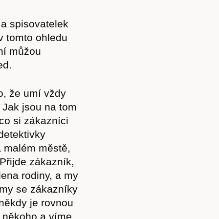
Akce
 a spisovatelek
 v tomto ohledu
 ní můžou
ed.
Kontakt
to, že umí vždy
 Jak jsou na tom
co si zákazníci
detektivky
na malém městě,
Přijde zákazník,
lena rodiny, a my
my se zákazníky
 někdy je rovnou
e někoho a víme,