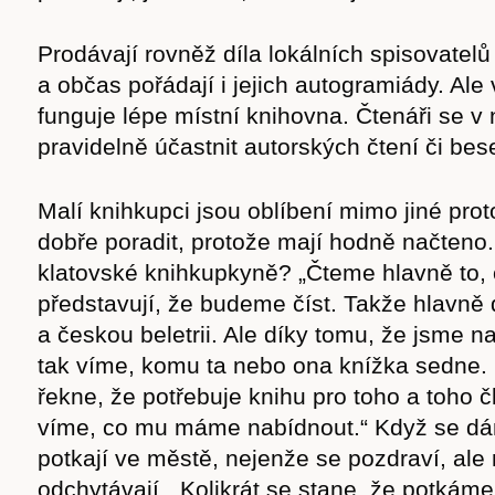
cast
Prodávají rovněž díla lokálních spisovatelů
a občas pořádají i jejich autogramiády. Ale
funguje lépe místní knihovna. Čtenáři se v
pravidelně účastnit autorských čtení či bes
Obchod
Malí knihkupci jsou oblíbení mimo jiné pro
dobře poradit, protože mají hodně načteno.
klatovské knihkupkyně? „Čteme hlavně to, 
představují, že budeme číst. Takže hlavně 
a českou beletrii. Ale díky tomu, že jsme 
tak víme, komu ta nebo ona knížka sedne. 
řekne, že potřebuje knihu pro toho a toho č
víme, co mu máme nabídnout.“ Když se dá
potkají ve městě, nejenže se pozdraví, ale
odchytávají. „Kolikrát se stane, že potkám