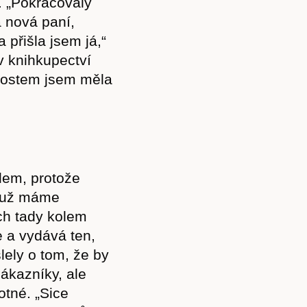
. „Pokračovaly
 nová paní,
 přišla jsem já,“
v knihkupectví
šenostem jsem měla
elem, protože
s už máme
ch tady kolem
e a vydává ten,
lely o tom, že by
ákazníky, ale
otné. „Sice