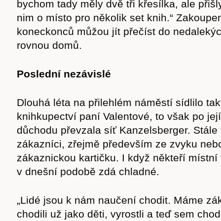
bychom tady měly dvě tři křesílka, ale přiš
nim o místo pro několik set knih.“ Zakoupen
koneckonců můžou jít přečíst do nedalekýc
rovnou domů.
Poslední nezávislé
Dlouhá léta na přilehlém náměstí sídlilo t
knihkupectví paní Valentové, to však po je
důchodu převzala síť Kanzelsberger. Stále
zákazníci, zřejmě především ze zvyku nebo
zákaznickou kartičku. I když někteří místní 
v dnešní podobě zdá chladné.
„Lidé jsou k nám naučení chodit. Máme zák
chodili už jako děti, vyrostli a teď sem chod