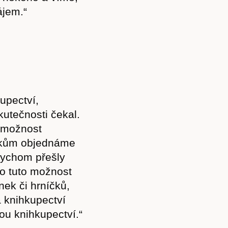
ájem.“
upectví,
kutečnosti čekal.
emožnost
níkům objednáme
ybychom přešly
 o tuto možnost
ek či hrníčků,
ta knihkupectví
sou knihkupectví.“