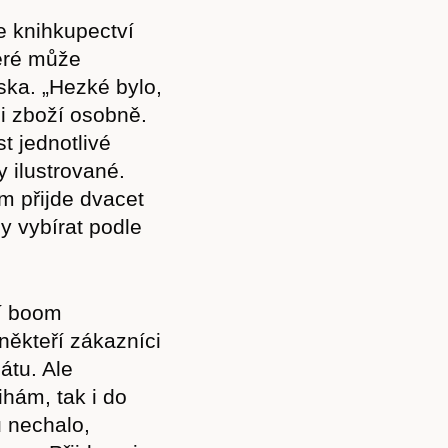
e knihkupectví
teré může
ska. „Hezké bylo,
li zboží osobně.
t jednotlivé
y ilustrované.
 přijde dvacet
ly vybírat podle
í boom
někteří zákazníci
átu. Ale
ihám, tak i do
u nechalo,