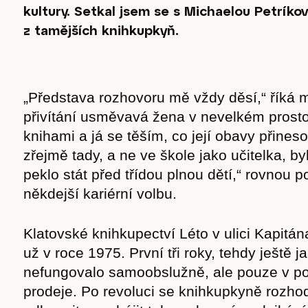
kultury. Setkal jsem se s Michaelou Petríko
z tamějších knihkupkyň.
„Představa rozhovoru mě vždy děsí,“ říká 
přivítání usměvavá žena v nevelkém pros
knihami a já se těším, co její obavy přineso
zřejmě tady, a ne ve škole jako učitelka, b
peklo stát před třídou plnou dětí,“ rovnou 
někdejší kariérní volbu.
Klatovské knihkupectví Léto v ulici Kapitán
už v roce 1975. První tři roky, tehdy ještě 
nefungovalo samoobslužně, ale pouze v p
prodeje. Po revoluci se knihkupkyně rozho