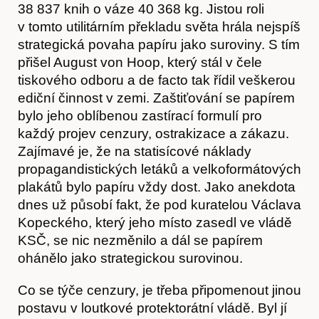
38 837 knih o váze 40 368 kg. Jistou roli
v tomto utilitárním překladu světa hrála nejspíš
strategická povaha papíru jako suroviny. S tím
přišel August von Hoop, který stál v čele
tiskového odboru a de facto tak řídil veškerou
ediční činnost v zemi. Zaštiťování se papírem
bylo jeho oblíbenou zastírací formulí pro
každý projev cenzury, ostrakizace a zákazu.
Zajímavé je, že na statisícové náklady
propagandistických letáků a velkoformátových
plakátů bylo papíru vždy dost. Jako anekdota
dnes už působí fakt, že pod kuratelou Václava
Kopeckého, který jeho místo zasedl ve vládě
KSČ, se nic nezměnilo a dál se papírem
ohánělo jako strategickou surovinou.
Co se týče cenzury, je třeba připomenout jinou
postavu v loutkové protektorátní vládě. Byl jí