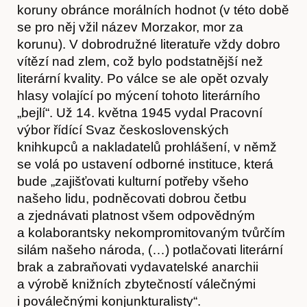
koruny obránce morálních hodnot (v této době
se pro něj vžil název Morzakor, mor za
korunu). V dobrodružné literatuře vždy dobro
vítězí nad zlem, což bylo podstatnější než
literární kvality. Po válce se ale opět ozvaly
hlasy volající po mýcení tohoto literárního
„bejlí“. Už 14. května 1945 vydal Pracovní
výbor řídící Svaz československých
knihkupců a nakladatelů prohlášení, v němž
se volá po ustavení odborné instituce, která
bude „zajišťovati kulturní potřeby všeho
našeho lidu, podněcovati dobrou četbu
a zjednávati platnost všem odpovědným
a kolaborantsky nekompromitovaným tvůrčím
silám našeho národa, (…) potlačovati literární
brak a zabraňovati vydavatelské anarchii
a výrobě knižních zbytečností válečnými
i poválečnými konjunkturalisty“.