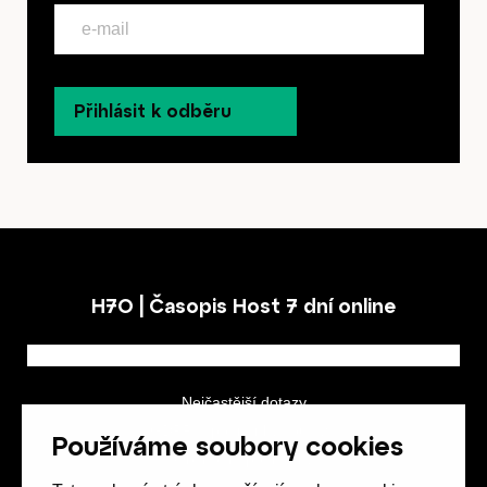
Přihlásit k odběru
H7O | Časopis Host 7 dní online
Nejčastější dotazy
GDPR a podmínky soutěže
Používáme soubory cookies
Obchodní podmínky