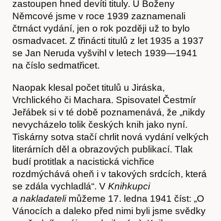
zastoupen hned devíti tituly. U Boženy
Němcové jsme v roce 1939 zaznamenali
čtrnáct vydání, jen o rok později už to bylo
osmadvacet. Z třinácti titulů z let 1935 a 1937
se Jan Neruda vyšvihl v letech 1939—1941
na číslo sedmatřicet.
Naopak klesal počet titulů u Jiráska,
Vrchlického či Machara. Spisovatel Čestmír
Jeřábek si v té době poznamenává, že „nikdy
nevycházelo tolik českých knih jako nyní.
Tiskárny sotva stačí chrlit nová vydání velkých
literárních děl a obrazových publikací. Tlak
budí protitlak a nacistická vichřice
rozdmýchává oheň i v takových srdcích, která
se zdála vychladlá“. V
Knihkupci
a nakladateli
můžeme 17. ledna 1941 číst: „O
Vánocích a daleko před nimi byli jsme svědky