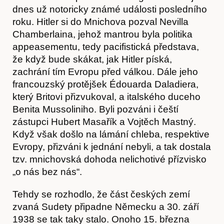
dnes už notoricky známé události posledního
roku. Hitler si do Mnichova pozval Nevilla
Chamberlaina, jehož mantrou byla politika
appeasementu, tedy pacifistická představa,
že když bude skákat, jak Hitler píská,
zachrání tím Evropu před válkou. Dále jeho
francouzský protějšek Édouarda Daladiera,
který Britovi přizvukoval, a italského duceho
Benita Mussoliniho. Byli pozváni i čeští
zástupci Hubert Masařík a Vojtěch Mastný.
Když však došlo na lámání chleba, respektive
Evropy, přizváni k jednání nebyli, a tak dostala
tzv. mnichovská dohoda nelichotivé přízvisko
„o nás bez nás“.
Tehdy se rozhodlo, že část českých zemí
zvaná Sudety připadne Německu a 30. září
1938 se tak taky stalo. Onoho 15. března