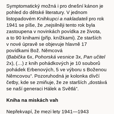
Symptomatický možná i pro dnešní kánon je
pohled do dětské literatury. V jednom
listopadovém
Knihkupci a nakladateli
pro rok
1941 se píše, že „nejsilněji tento rok byla
Články
zastoupena v novinkách povídka ze života,
a to 90 knihami (příp. knížkami). Ze starších
v nové úpravě se objevuje hlavně 17
povídkami Bož. Němcová
(
Babička
6x,
Pohorská vesnice
3x,
Pan učitel
2x), (…) z knih pohádkových je 10 souborů
pohádek Erbenových, 5 ve výboru s Boženou
Němcovou“. Pozoruhodná je kolonka dívčí
četby, kde se zmiňuje, že ze starších „dostává
se naší generaci Hálek a Světlá“.
Kniha na miskách vah
Nepřekvapí, že mezi lety 1941—1943