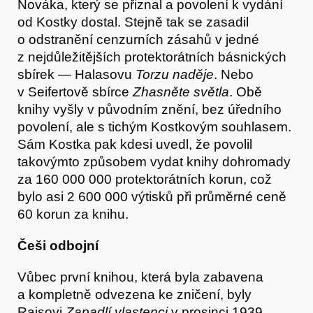
Nováka, který se přiznal a povolení k vydání
od Kostky dostal. Stejně tak se zasadil
o odstranění cenzurních zásahů v jedné
z nejdůležitějších protektorátních básnických
sbírek — Halasovu
Torzu naděje
. Nebo
v Seifertově sbírce
Zhasněte světla
. Obě
knihy vyšly v původním znění, bez úředního
povolení, ale s tichým Kostkovým souhlasem.
Sám Kostka pak kdesi uvedl, že povolil
takovýmto způsobem vydat knihy dohromady
za 160 000 000 protektorátních korun, což
bylo asi 2 600 000 výtisků při průměrné ceně
60 korun za knihu.
Češi odbojní
Vůbec první knihou, která byla zabavena
a kompletně odvezena ke zničení, byly
Raisovi
Zapadlí vlastenci
v prosinci 1939.