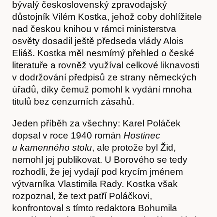
bývalý československý zpravodajský
důstojník Vilém Kostka, jehož coby dohlížitele
nad českou knihou v rámci ministerstva
osvěty dosadil ještě předseda vlády Alois
Eliáš. Kostka měl nesmírný přehled o české
literatuře a rovněž využíval celkové liknavosti
v dodržování předpisů ze strany německých
úřadů, díky čemuž pomohl k vydání mnoha
titulů bez cenzurních zásahů.
Hostcast
Jeden příběh za všechny: Karel Poláček
dopsal v roce 1940 román
Hostinec
u kamenného stolu
, ale protože byl Žid,
nemohl jej publikovat. U Borového se tedy
rozhodli, že jej vydají pod krycím jménem
výtvarníka Vlastimila Rady. Kostka však
rozpoznal, že text patří Poláčkovi,
konfrontoval s tímto redaktora Bohumila