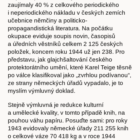
zaujímaly 40 % z celkového periodického
i neperiodického nákladu v českých zemích
učebnice němčiny a politicko-
propagandistická literatura. Na počátku
okupace eviduje soupis novin, časopisů
a úředních věstníků celkem 2 125 českých
položek, koncem roku 1944 už jen 238. Pro
představu, jak glajchšaltování českého
protektorátního umění, které Karel Teige těsně
po válce klasifikoval jako „zvrhlou podívanou“,
ze strany německých úřadů vypadalo, je to
myslím výmluvný doklad.
Stejně výmluvná je redukce kulturní
a umělecké kvality, v tomto případě knih, na
pouhou váhu papíru. Posuďte sami: pro roky
Časopis
1943 evidovaly německé úřady 211 255 knih
o celkové váze 70 418 kg a v roce 1944