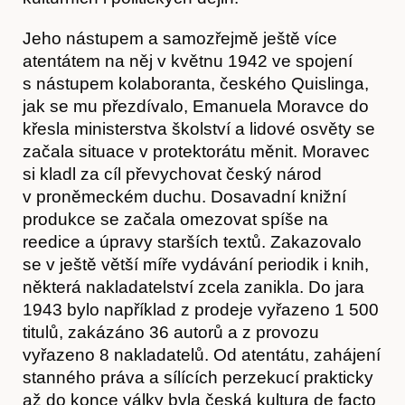
Jeho nástupem a samozřejmě ještě více
atentátem na něj v květnu 1942 ve spojení
s nástupem kolaboranta, českého Quislinga,
jak se mu přezdívalo, Emanuela Moravce do
křesla ministerstva školství a lidové osvěty se
začala situace v protektorátu měnit. Moravec
si kladl za cíl převychovat český národ
v proněmeckém duchu. Dosavadní knižní
produkce se začala omezovat spíše na
reedice a úpravy starších textů. Zakazovalo
se v ještě větší míře vydávání periodik i knih,
některá nakladatelství zcela zanikla. Do jara
1943 bylo například z prodeje vyřazeno 1 500
titulů, zakázáno 36 autorů a z provozu
vyřazeno 8 nakladatelů. Od atentátu, zahájení
stanného práva a sílících perzekucí prakticky
až do konce války byla česká kultura de facto