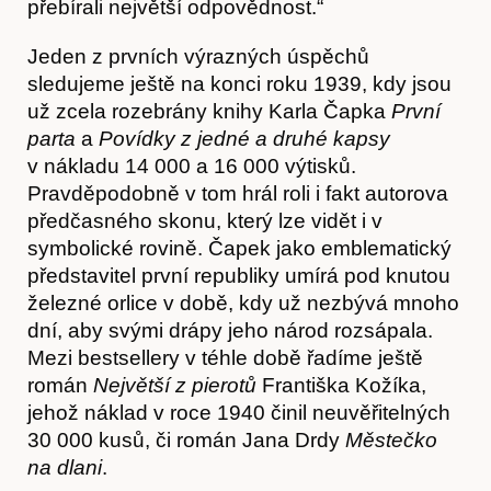
přebírali největší odpovědnost.“
Jeden z prvních výrazných úspěchů
sledujeme ještě na konci roku 1939, kdy jsou
už zcela rozebrány knihy Karla Čapka
První
parta
a
Povídky z jedné a druhé kapsy
v nákladu 14 000 a 16 000 výtisků.
Pravděpodobně v tom hrál roli i fakt autorova
předčasného skonu, který lze vidět i v
symbolické rovině. Čapek jako emblematický
představitel první republiky umírá pod knutou
železné orlice v době, kdy už nezbývá mnoho
dní, aby svými drápy jeho národ rozsápala.
Mezi bestsellery v téhle době řadíme ještě
román
Největší z pierotů
Františka Kožíka,
jehož náklad v roce 1940 činil neuvěřitelných
30 000 kusů, či román Jana Drdy
Městečko
na dlani
.