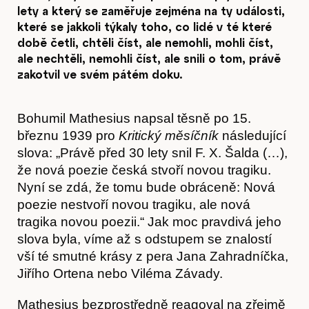
lety a který se zaměřuje zejména na ty události,
které se jakkoli týkaly toho, co lidé v té které
době četli, chtěli číst, ale nemohli, mohli číst,
ale nechtěli, nemohli číst, ale snili o tom, právě
zakotvil ve svém pátém doku.
Bohumil Mathesius napsal těsně po 15.
březnu 1939 pro
Kritický měsíčník
následující
slova: „Právě před 30 lety snil F. X. Šalda (…),
že nová poezie česká stvoří novou tragiku.
Nyní se zdá, že tomu bude obráceně: Nová
poezie nestvoří novou tragiku, ale nová
tragika novou poezii.“ Jak moc pravdivá jeho
slova byla, víme až s odstupem se znalostí
vší té smutné krásy z pera Jana Zahradníčka,
Jiřího Ortena nebo Viléma Závady.
Mathesius bezprostředně reagoval na zřejmě