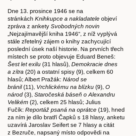
Dne 13. prosince 1946 se na
stránkách
Knihkupce a nakladatele
objeví
zpráva z ankety
Svobodných novin
„Nejzajímavější kniha 1946“, z níž vyplývá
stále zřetelný zájem o knihy zachycující
poslední úsek naší historie. Na prvních třech
místech se proto objevuje Eduard Beneš:
Šest let exilu
(31 hlasů),
Demokracie dnes
a zítra
(20) a ostatní spisy (9), celkem 60
Předplatné
hlasů; Albert Pražák:
Národ se
bránil
(11),
Vrchlickému na blízku
(9),
O
národ
(3),
Staročeská báseň o Alexandru
Velikém
(2), celkem 25 hlasů; Julius
Fučík:
Reportáž psaná na oprátce
(19), hned
za ním je dílo bratří Čapků s 18 hlasy, anketu
uzavírá Jaroslav Seifert se 7 hlasy a citát
z Bezruče, napsaný místo odpovědi na