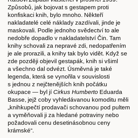
Způsobů, jak bojovat s gestapem proti
Akce
konfiskaci knih, bylo mnoho. Někteří
nakladatelé celé náklady zazdívali, jinde je
maskovali. Podle jednoho svědectví to ale
nedobře dopadlo v nakladatelství Čin. Tam
knihy schovali za nepravé zdi, nedopatřením
je ale prorazili, a knihy tak bylo vidět. Když se
zde později objevil gestapák, knih si všiml
a všechno dal odvézt. Úsměvná je také
legenda, která se vynořila v souvislosti
s jednou z nejčtenějších knih počátku
okupace — byl jí
Cirkus Humberto
Eduarda
Basse, jejž coby vyhledávanou komoditu měli
„knihkupečtí prodavači schovanou pod pultem
a vyměňovali ji za hledané potraviny nebo
požadovali cenu desetinásobnou ceny
krámské“.