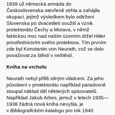
1939 už německá armáda do
Československa otevřeně vtrhla a zahájila
okupaci, jejímž výsledkem bylo odtržení
Slovenska po dvacetiletí soužití a vznik
protektorátu Čechy a Morava, v němž
faktickou moc nad naším územím držel Hitler
prostřednictvím svého protektora. Tím prvním
zde byl Konstantin von Neurath, což se dalo
považovat za štěstí v neštěstí.
Kniha na vrcholu
Neurath nebyl příliš silným vládcem. Za jeho
působení v protektorátu například paradoxně
stoupal náklad děl některých spisovatelů.
Například Jakub Arbes, jemuž v letech 1935—
1938 žádná nová kniha nevyšla, je
v
Bibliografickém katalogu
pro rok 1940