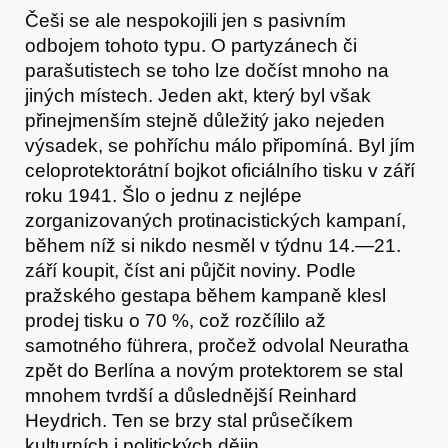
Češi se ale nespokojili jen s pasivním
odbojem tohoto typu. O partyzánech či
parašutistech se toho lze dočíst mnoho na
jiných místech. Jeden akt, který byl však
přinejmenším stejně důležitý jako nejeden
výsadek, se pohříchu málo připomíná. Byl jím
celoprotektorátní bojkot oficiálního tisku v září
roku 1941. Šlo o jednu z nejlépe
zorganizovaných protinacistických kampaní,
během níž si nikdo nesměl v týdnu 14.—21.
září koupit, číst ani půjčit noviny. Podle
pražského gestapa během kampaně klesl
prodej tisku o 70 %, což rozčílilo až
O nás
samotného führera, pročež odvolal Neuratha
zpět do Berlína a novým protektorem se stal
mnohem tvrdší a důslednější Reinhard
Heydrich. Ten se brzy stal průsečíkem
kulturních i politických dějin.