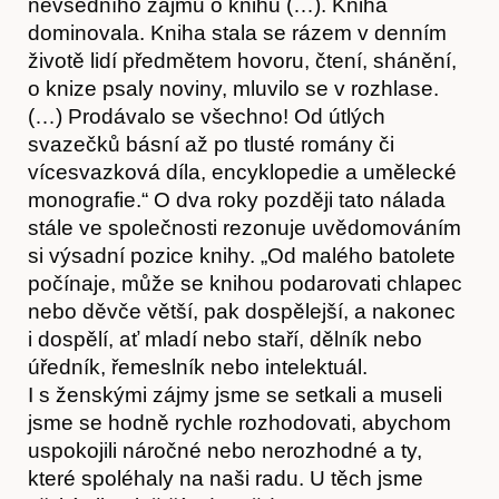
nevšedního zájmu o knihu (…). Kniha
dominovala. Kniha stala se rázem v denním
životě lidí předmětem hovoru, čtení, shánění,
o knize psaly noviny, mluvilo se v rozhlase.
(…) Prodávalo se všechno! Od útlých
svazečků básní až po tlusté romány či
vícesvazková díla, encyklopedie a umělecké
monografie.“ O dva roky později tato nálada
stále ve společnosti rezonuje uvědomováním
si výsadní pozice knihy. „Od malého batolete
počínaje, může se knihou podarovati chlapec
nebo děvče větší, pak dospělejší, a nakonec
i dospělí, ať mladí nebo staří, dělník nebo
úředník, řemeslník nebo intelektuál.
I s ženskými zájmy jsme se setkali a museli
jsme se hodně rychle rozhodovati, abychom
uspokojili náročné nebo nerozhodné a ty,
které spoléhaly na naši radu. U těch jsme