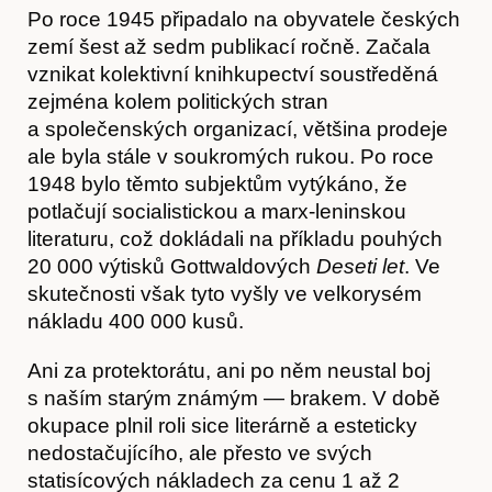
Po roce 1945 připadalo na obyvatele českých
zemí šest až sedm publikací ročně. Začala
vznikat kolektivní knihkupectví soustředěná
zejména kolem politických stran
a společenských organizací, většina prodeje
ale byla stále v soukromých rukou. Po roce
1948 bylo těmto subjektům vytýkáno, že
potlačují socialistickou a marx-leninskou
literaturu, což dokládali na příkladu pouhých
20 000 výtisků Gottwaldových
Deseti let
. Ve
skutečnosti však tyto vyšly ve velkorysém
nákladu 400 000 kusů.
Ani za protektorátu, ani po něm neustal boj
s naším starým známým — brakem. V době
okupace plnil roli sice literárně a esteticky
nedostačujícího, ale přesto ve svých
Kontakt
statisícových nákladech za cenu 1 až 2