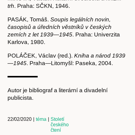
trh
. Praha: SČKN, 1946.
PASÁK, Tomáš.
Soupis legálních novin,
časopisů a úředních věstníků v českých
zemích z let 1939
—
1945
. Praha: Univerzita
Karlova, 1980.
POLÁČEK, Václav (red.).
Kniha a národ 1939
—
1945
. Praha—Litomyšl: Paseka, 2004.
Autor je bibliograf a literární a divadelní
publicista.
22/02/2020
|
téma
|
Století
českého
čtení