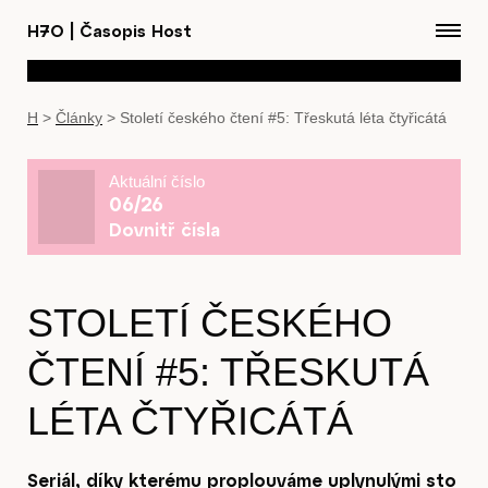
H7O
|
Časopis Host
H
>
Články
>
Století českého čtení #5: Třeskutá léta čtyřicátá
Aktuální číslo
06/26
Dovnitř čísla
STOLETÍ ČESKÉHO
ČTENÍ #5: TŘESKUTÁ
LÉTA ČTYŘICÁTÁ
Seriál, díky kterému proplouváme uplynulými sto