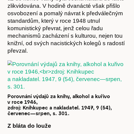
zlikvidována. V hodině dvanácté však přišlo
osvobození a pomalý návrat k předválečným
standardům, který v roce 1948 utnul
komunistický převrat, jenž celou řadu
mechanismů zacházení s kulturou, nejen tou
knižní, od svých nacistických kolegů s radostí
Obchod
převzal.
Porovnání výdajů za knihy, alkohol a kuřivo
v roce 1946,
zdroj: Knihkupec a nakladatel. 1947, 9 (54),
červenec—srpen, s. 301.
Z bláta do louže