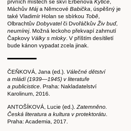
prvních místech se skví Erbenova
Kytice
,
Máchův
Máj
a Němcové
Babička
, úspěšný je
také Vladimír Holan se sbírkou
Tobě
,
Olbrachtův
Dobyvatel
či Dvořáčkův
Živ buď,
neumírej
. Možná leckoho překvapí zahrnutí
Čapkovy
Války s mloky
. V příštím desítiletí
bude kánon vypadat zcela jinak.
ČEŇKOVÁ, Jana (ed.).
Válečné dětství
a mládí (1939
—
1945) v literatuře
a publicistice
. Praha: Nakladatelství
Karolinum, 2016.
ANTOŠÍKOVÁ, Lucie (ed.).
Zatemněno.
Česká literatura a kultura v protektorátu
.
Praha: Academia, 2017.