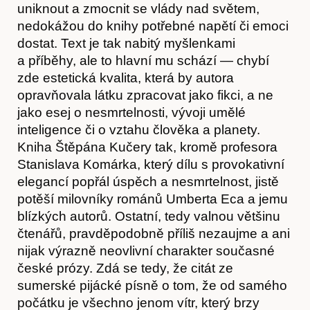
uniknout a zmocnit se vlády nad světem,
nedokážou do knihy potřebné napětí či emoci
dostat. Text je tak nabitý myšlenkami
a příběhy, ale to hlavní mu schází — chybí
zde estetická kvalita, která by autora
opravňovala látku zpracovat jako fikci, a ne
jako esej o nesmrtelnosti, vývoji umělé
inteligence či o vztahu člověka a planety.
Kniha Štěpána Kučery tak, kromě profesora
Stanislava Komárka, který dílu s provokativní
elegancí popřál úspěch a nesmrtelnost, jistě
Obchod
potěší milovníky románů Umberta Eca a jemu
blízkých autorů. Ostatní, tedy valnou většinu
čtenářů, pravděpodobně příliš nezaujme a ani
nijak výrazně neovlivní charakter současné
české prózy. Zdá se tedy, že citát ze
sumerské pijácké písně o tom, že od samého
počátku je všechno jenom vítr, který brzy