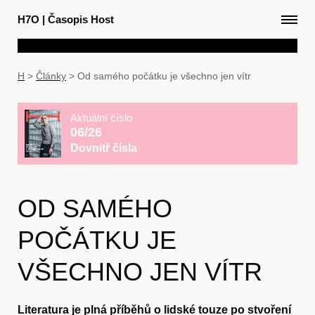
H7O
|
Časopis Host
H
>
Články
>
Od samého počátku je všechno jen vítr
Aktuální číslo
06/26
Dovnitř čísla
OD SAMÉHO
POČÁTKU JE
VŠECHNO JEN VÍTR
Literatura je plná příběhů o lidské touze po stvoření