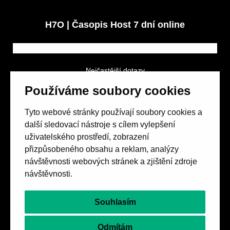
H7O | Časopis Host 7 dní online
Nejčastější dotazy
GDPR a podmínky soutěže
Používáme soubory cookies
Obchodní podmínky
Tyto webové stránky používají soubory cookies a
další sledovací nástroje s cílem vylepšení
uživatelského prostředí, zobrazení
přizpůsobeného obsahu a reklam, analýzy
návštěvnosti webových stránek a zjištění zdroje
Spolek přátel vydávání
časopisu HOST
návštěvnosti.
Beethovenova 25/4
657 42 Brno-střed
Souhlasím
objednavky@casopishost.cz
+420 775 995 695
Odmítám