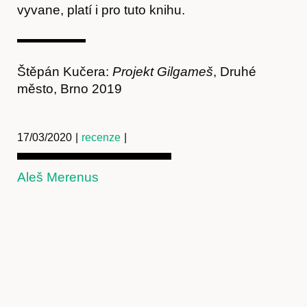
vyvane, platí i pro tuto knihu.
Kontakt
Štěpán Kučera:
Projekt Gilgameš
, Druhé
město, Brno 2019
17/03/2020
|
recenze
|
Aleš Merenus
Předplatné