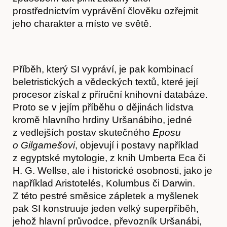
prostřednictvím vyprávění člověku ozřejmit
jeho charakter a místo ve světě.
Příběh, který SI vypráví, je pak kombinací
beletristických a vědeckých textů, které její
procesor získal z příruční knihovní databáze.
Články
Proto se v jejím příběhu o dějinách lidstva
kromě hlavního hrdiny Uršanábiho, jedné
z vedlejších postav skutečného
Eposu
o Gilgamešovi
, objevují i postavy například
z egyptské mytologie, z knih Umberta Eca či
H. G. Wellse, ale i historické osobnosti, jako je
například Aristotelés, Kolumbus či Darwin.
Z této pestré směsice zápletek a myšlenek
pak SI konstruuje jeden velký superpříběh,
jehož hlavní průvodce, převozník Uršanábi,