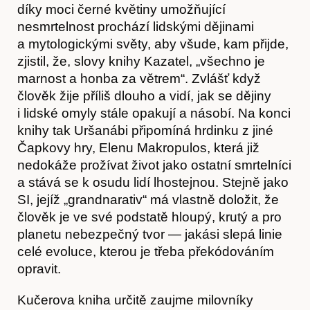
díky moci černé květiny umožňující
nesmrtelnost prochází lidskými dějinami
Časopis
a mytologickými světy, aby všude, kam přijde,
zjistil, že, slovy knihy Kazatel, „všechno je
marnost a honba za větrem“. Zvlášť když
člověk žije příliš dlouho a vidí, jak se dějiny
i lidské omyly stále opakují a násobí. Na konci
knihy tak Uršanábi připomíná hrdinku z jiné
Čapkovy hry, Elenu Makropulos, která již
nedokáže prožívat život jako ostatní smrtelníci
a stává se k osudu lidí lhostejnou. Stejně jako
SI, jejíž „grandnarativ“ má vlastně doložit, že
člověk je ve své podstatě hloupý, krutý a pro
Hostcast
planetu nebezpečný tvor — jakási slepá linie
celé evoluce, kterou je třeba překódováním
opravit.
Kučerova kniha určitě zaujme milovníky