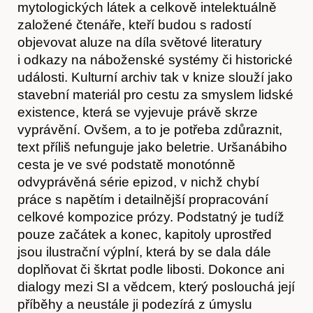
mytologických látek a celkově intelektuálně
založené čtenáře, kteří budou s radostí
objevovat aluze na díla světové literatury
i odkazy na náboženské systémy či historické
události. Kulturní archiv tak v knize slouží jako
stavební materiál pro cestu za smyslem lidské
Akce
existence, která se vyjevuje právě skrze
vyprávění. Ovšem, a to je potřeba zdůraznit,
text příliš nefunguje jako beletrie. Uršanábiho
cesta je ve své podstatě monotónně
odvyprávěná série epizod, v nichž chybí
práce s napětím i detailnější propracování
celkové kompozice prózy. Podstatný je tudíž
pouze začátek a konec, kapitoly uprostřed
jsou ilustrační výplní, která by se dala dále
doplňovat či škrtat podle libosti. Dokonce ani
dialogy mezi SI a vědcem, který poslouchá její
O nás
příběhy a neustále ji podezírá z úmyslu