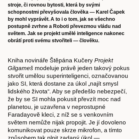
stroje, či rovnou bytosti, která by svými
schopnostmi převyšovala člověka — Karel Čapek
by mohl vyprávět. A to i o tom, jak se všechno
postupně zvrhne a Roboti převezmou vládu nad
světem. Jak se projekt umělé inteligence nakonec
obrátí proti svému stvořiteli — člověku.
Kniha novináře Štěpána Kučery
Projekt
Gilgameš
modeluje právě jeden takový pokus
stvořit umělou superinteligenci, označovanou
jako SI, která dostane za úkol „najít smysl
lidského života“. Aby se předešlo nebezpečí,
že by se SI mohla pokusit převzít moc nad
planetou, je uzavřena v neprostupné
Faradayově kleci, z níž se s venkovním
světem nemůže nijak propojit. Je jí dovoleno
komunikovat pouze skrze mikrofon, a tímto
způsobem tak plnit zadaný úkol —