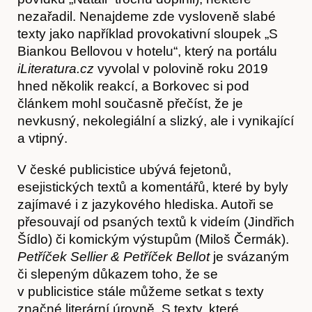
nezařadil. Nenajdeme zde vysloveně slabé
texty jako například provokativní sloupek „S
Předplatné
Biankou Bellovou v hotelu“, který na portálu
iLiteratura.cz
vyvolal v polovině roku 2019
hned několik reakcí, a Borkovec si pod
článkem mohl současně přečíst, že je
nevkusný, nekolegiální a slizký, ale i vynikající
a vtipný.
V české publicistice ubývá fejetonů,
esejistických textů a komentářů, které by byly
zajímavé i z jazykového hlediska. Autoři se
přesouvají od psaných textů k videím (Jindřich
Šídlo) či komickým výstupům (Miloš Čermák).
Petříček Sellier & Petříček Bellot
je svázaným
či slepeným důkazem toho, že se
v publicistice stále můžeme setkat s texty
značné literární úrovně. S texty, které