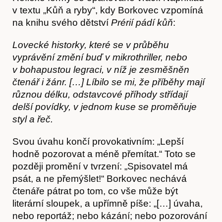
v textu „Kůň a ryby“, kdy Borkovec vzpomíná
na knihu svého dětství
Prérií pádí kůň
:
Lovecké historky, které se v průběhu
vyprávění změní buď v mikrothriller, nebo
v bohapustou legraci, v níž je zesměšněn
čtenář i žánr. […] Líbilo se mi, že příběhy mají
různou délku, odstavcové příhody střídají
delší povídky, v jednom kuse se proměňuje
styl a řeč.
Svou úvahu končí provokativním: „Lepší
hodně pozorovat a méně přemítat.“ Toto se
později promění v tvrzení: „Spisovatel má
psát, a ne přemýšlet!“ Borkovec nechává
čtenáře pátrat po tom, co vše může být
literární sloupek, a upřímně píše: „[…] úvaha,
O nás
nebo reportáž; nebo kázání; nebo pozorování