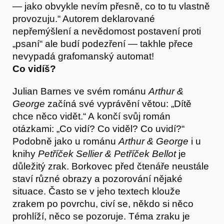
— jako obvykle nevím přesně, co to tu vlastně
provozuju.“ Autorem deklarované
nepřemýšlení a nevědomost postavení proti
„psaní“ ale budí podezření — takhle přece
nevypadá grafomanský automat!
Co vidíš?
Julian Barnes ve svém románu
Arthur &
George
začíná své vyprávění větou: „Dítě
chce něco vidět.“ A končí svůj román
otázkami: „Co vidí? Co viděl? Co uvidí?“
Podobně jako u románu
Arthur & George
i u
knihy
Petříček Sellier & Petříček Bellot
je
důležitý zrak. Borkovec před čtenáře neustále
staví různé obrazy a pozorování nějaké
situace. Často se v jeho textech klouže
zrakem po povrchu, civí se, někdo si něco
prohlíží, něco se pozoruje. Téma zraku je