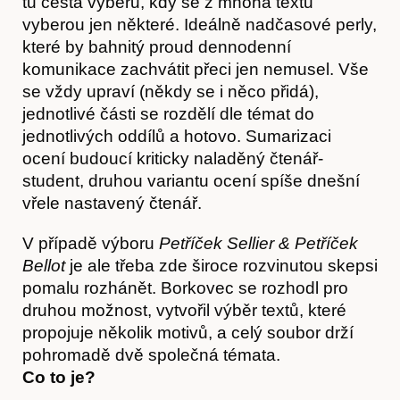
tu cesta výběru, kdy se z mnoha textů
vyberou jen některé. Ideálně nadčasové perly,
které by bahnitý proud dennodenní
komunikace zachvátit přeci jen nemusel. Vše
se vždy upraví (někdy se i něco přidá),
jednotlivé části se rozdělí dle témat do
jednotlivých oddílů a hotovo. Sumarizaci
ocení budoucí kriticky naladěný čtenář-
student, druhou variantu ocení spíše dnešní
vřele nastavený čtenář.
V případě výboru
Petříček Sellier & Petříček
Články
Bellot
je ale třeba zde široce rozvinutou skepsi
pomalu rozhánět. Borkovec se rozhodl pro
druhou možnost, vytvořil výběr textů, které
propojuje několik motivů, a celý soubor drží
pohromadě dvě společná témata.
Co to je?