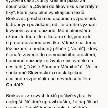
vyzdvihl části „Kurzy kreslení ptáků za
soumraku“ a „Civění do fíkovníku s nezralými
Kontakt
fíky“, které jsou plné vynikajících textů.
Borkovec přechází od osobních vzpomínek
k drobným povídkám, od literárního vyznání
k vypointované epizodě. Mění atmosféru
i žánr. Jednou jde o literární črtu, jinde jde
o propracovanou povídku. V knize najdeme
též bizarní a nechutný příběh („Natali“), který
čtenáře zavede do nemocničního prostředí,
humorné epizody ze života spisovatele na
cestách („Tržiště Sándora Máraiho“ či „Velice
soukromé Slovensko“) i nostalgickou
a vtipnou vzpomínku na devadesátá léta.
Co dál?
Borkovec ze svých textů pečlivě vybral ty
nejlepší. Některé upravil (tuším, že například
povídku „Natali“ trochu doplnil), některé