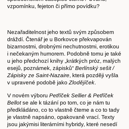
vzpomínku, fejeton či přímo povídku?
Nezařaditelnost jeho textů svým způsobem
dráždí. Čtenář je u Borkovce překvapován
bizarnostmi, drobnými nechutnostmi, erotikou
i nečekaným humorem. Podobně tomu je také
u jeho předchozí knihy „krátkých próz, malých
esejů, poznámek, zápisků“
Berlínský sešit /
Zápisky ze Saint-Nazaire
, která později vyšla
v upravené podobě jako
Zlodějíček
.
V novém výboru
Petříček Sellier
&
Petříček
Hostcast
Bellot
se ale k tázání po tom, co je nám tu
předkládáno, co to vlastně čteme a co to tady
je vlastně napsáno, opakovaně vrací. Texty
jsou jakýmisi literárními hybridy, které nesedí