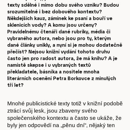
texty sdělné i mimo dobu svého vzniku? Budou
srozumitelné i bez dobového kontextu?
Někdejších kauz, záminek ke psaní a bouří ve
sklenicích vody? A komu jsou určeny?
Pravidelnému čtenáři dané rubriky, média či
vybraného autora, nebo jsou pro ty, kterým
dané články unikly, a nyní si je mohou dodatečně
přečíst? Nejsou knižní vydání tohoto druhu
často jen pro radost autora, že má knihu? A je
namístě skepse i u vybraných textů
překladatele, básníka a nositele mnoha
literárních ocenění Petra Borkovce z minulých
tří let?
Mnohé publicistické texty totiž v knižní podobě
ztrácí svůj lesk, jsou zbaveny svého
společenského kontextu a často se ukáže, že
byly jen odpovědí na „pěnu dní“, nějaký ten