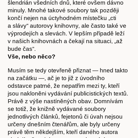
šlendrián všedních dnů, které ovšem dávno
minuly. Mnohé takové soubory tak později
končí nejen na úctyhodném místečku „cti
a slávy“ autorovy knihovny, ale často také ve
výprodejích a slevách. V lepším případě leží
v našich knihovnách a čekají na situaci, „až
bude čas“.
Vše, nebo něco?
Musím se tedy otevřeně přiznat — hned takto
na začátku —, ač je to již z úvodního
odstavce patrné, že nepatřím mezi ty, kteří
jsou nakloněni vydávání publicistických textů.
Právě z výše nastíněných obav. Domnívám
se totiž, že knižně vydávané soubory
jednotlivých článků, fejetonů či úvah nejsou
určeny dnešním čtenářům, ale byly určeny
právě těm někdejším, kteří daného autora