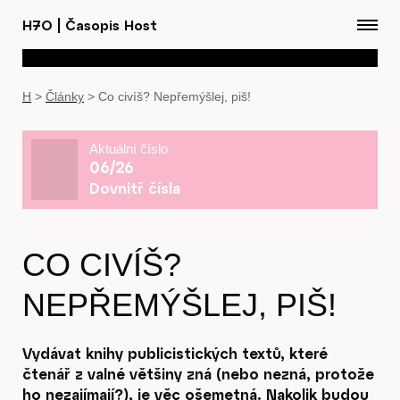
H7O
|
Časopis Host
H
>
Články
>
Co civíš? Nepřemýšlej, piš!
Aktuální číslo
06/26
Dovnitř čísla
CO CIVÍŠ?
NEPŘEMÝŠLEJ, PIŠ!
Vydávat knihy publicistických textů, které
čtenář z valné většiny zná (nebo nezná, protože
ho nezajímají?), je věc ošemetná. Nakolik budou