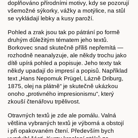
Obchod
doplňováno přírodními motivy, kdy se pozorují
všemožné sýkorky, vážky a motýlice, na stůl
se vykládají lebky a kusy paroží.
Pohled a zrak jsou tak po pátrání po formě
druhým důležitým tématem jeho textů.
Borkovec snad skutečně příliš nepřemítá —
rozhodně neanalyzuje, ale někdy trochu jako
dítě upírá pohled a popisuje. Jeho texty tak
někdy upadají do impresí a popisů. Například
text „Hans Nepomuk Prügel, Lázně Driburg,
1875, olej na plátně“ je skutečně ukázkou
onoho „protivného impresionismu“, který
zkouší čtenářovu trpělivost.
Otravných textů je zde ale pomálu. Valná
většina vybraných textů je výborná a obstojí
i při opakovaném čtení. Především bych