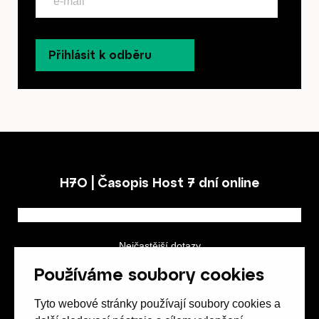
Přihlásit k odběru
H7O | Časopis Host 7 dní online
Nejčastější dotazy
GDPR a podmínky soutěže
Používáme soubory cookies
Obchodní podmínky
Tyto webové stránky používají soubory cookies a