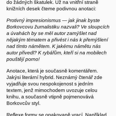
do žádných škatulek. Už na vnitřní straně
knižních desek čteme podivnou anotaci:
Protivný impresionismus
—
jak jinak byste
Borkovcovu žurnalistiku nazvali? Ve sloupcích
a úvahách by se měl autor zamýšlet nad
nějakým tématem a přivést i nás k přemýšlení
nad tímto námětem. K jakému námětu nás
autor přivedl? K rybářům, kteří si na mobilech
pouštějí porno!
Anotace, která je současně komentářem.
Jakýsi literární hybrid. Neznámý čtenář zde
vyjadřuje svou nespokojenost s jedním
textem, jenž mimochodem uvozuje celou
knihu, a současně vtipně pojmenovává
Akce
Borkovcův styl.
Reflexe formy se opakovaně vrací. Například