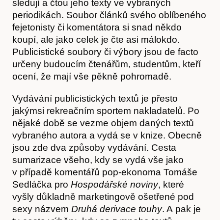
sledují a čtou jeho texty ve vybraných
periodikách. Soubor článků svého oblíbeného
fejetonisty či komentátora si snad někdo
koupí, ale jako celek je čte asi málokdo.
Publicistické soubory či výbory jsou de facto
určeny budoucím čtenářům, studentům, kteří
ocení, že mají vše pěkně pohromadě.
Vydávání publicistických textů je přesto
jakýmsi rekreačním sportem nakladatelů. Po
nějaké době se vezme objem daných textů
vybraného autora a vydá se v knize. Obecně
jsou zde dva způsoby vydávání. Cesta
sumarizace všeho, kdy se vydá vše jako
v případě komentářů pop-ekonoma Tomáše
Sedláčka pro
Hospodářské noviny
, které
vyšly důkladně marketingově ošetřené pod
sexy názvem
Druhá derivace touhy
. A pak je