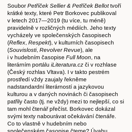
Soubor
Petříček Sellier & Petříček Bellot
tvoří
krátké texty, které Petr Borkovec publikoval
v letech 2017—2019 (tu více, tu méně)
pravidelně v rozličných médiích. Jeho texty
vycházely ve společenských časopisech
(
Reflex
,
Respekt
), v kulturních časopisech
(
Souvislosti
,
Revolver Revue
), ale
i v hudebním časopise
Full Moon
, na
literárním portálu
iLiteratura.cz
či v rozhlase
(Český rozhlas Vltava). I v takto pestrém
prostředí vždy zaujaly řekněme
nadstandardní literárností a jazykovou
Časopis
kulturou a v daných novinách či časopisech
patřily často (tj. ne vždy) mezi to nejlepší, co si
tam mohl čtenář přečíst. Borkovec dokázal
svými texty nabourávat očekávání čtenáře.
Co to vlastně v hudebním nebo
společenském časopise čteme? Úvahu,