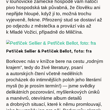
v louňovické zámecké hospodě vám natočí
pivo hospodská tak půvabná, že člověku ani
nepřijde hloupé, když jí to, možná trochu
vyjeveně, řekne. Přirozený stud se dostaví až
po odjezdu z městečka a provází vás až
k Mladé Vožici, případně do Miličína.
Petříček Sellier & Petříček Bellot, foto: fra
Borkovec nás v knížce bere na cestu „rodným
krajem“, tedy do živé literatury, psaní
a autorských čtení včetně nedělních
procházek do intimnějších poloh jeho literární
mysli (to je prosím termín!) — jsme svědky
delikátních pozorování, myšlenkových úniků
a manévrů, otevíráme album detailů
a drobných situací, které k němu promlouvají,