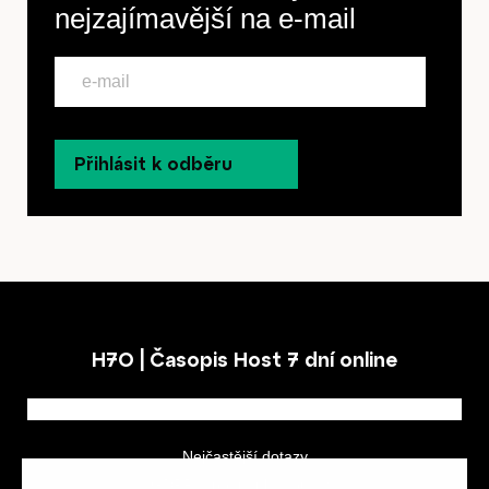
nejzajímavější na
e-mail
Přihlásit k odběru
H7O | Časopis Host 7 dní online
Nejčastější dotazy
GDPR a podmínky soutěže