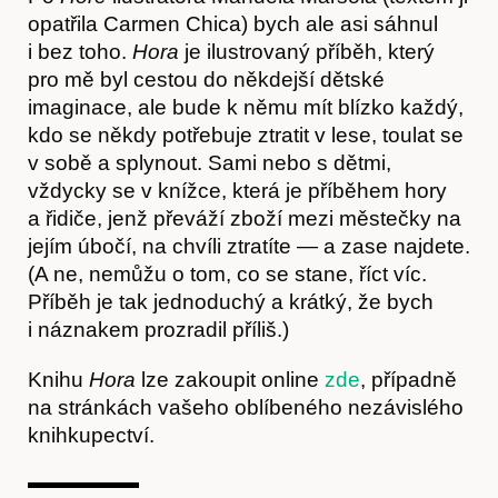
opatřila Carmen Chica) bych ale asi sáhnul
i bez toho.
Hora
je ilustrovaný příběh, který
pro mě byl cestou do někdejší dětské
imaginace, ale bude k němu mít blízko každý,
kdo se někdy potřebuje ztratit v lese, toulat se
v sobě a splynout. Sami nebo s dětmi,
vždycky se v knížce, která je příběhem hory
a řidiče, jenž převáží zboží mezi městečky na
jejím úbočí, na chvíli ztratíte — a zase najdete.
Články
(A ne, nemůžu o tom, co se stane, říct víc.
Příběh je tak jednoduchý a krátký, že bych
i náznakem prozradil příliš.)
Knihu
Hora
lze zakoupit online
zde
, případně
na stránkách vašeho oblíbeného nezávislého
knihkupectví.