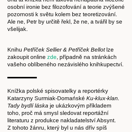
osobní ironie bez filozofování a teorie zvýšené
pozornosti k světu kolem bez teoretizování.
Ale ne, Petr by určitě řekl, že ne, a tvářil by se
všelijak.
Akce
Knihu
Petříček Sellier & Petříček Bellot
lze
zakoupit online
zde
, případně na stránkách
vašeho oblíbeného nezávislého knihkupectví.
Knížka polské spisovatelky a reportérky
Katarzyny Surmiak-Domańské
Ku-klux-klan.
Tady bydlí láska
je ukázkovým příkladem
toho, proč má smysl sledovat reportážní
literaturu z produkce nakladatelství Absynt.
Z tohoto žánru, který byl u nás dřív spíš