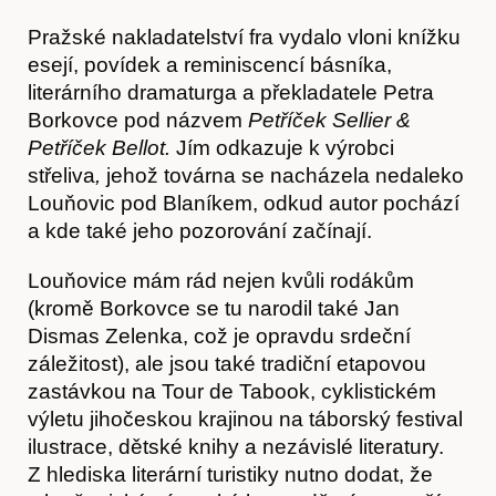
Pražské nakladatelství fra vydalo vloni knížku
esejí, povídek a reminiscencí básníka,
literárního dramaturga a překladatele Petra
Borkovce pod názvem
Petříček Sellier &
Petříček Bellot.
Jím odkazuje k výrobci
střeliva
,
jehož továrna se nacházela nedaleko
Louňovic pod Blaníkem, odkud autor pochází
a kde také jeho pozorování začínají.
Louňovice mám rád nejen kvůli rodákům
(kromě Borkovce se tu narodil také Jan
Dismas Zelenka, což je opravdu srdeční
záležitost), ale jsou také tradiční etapovou
zastávkou na Tour de Tabook, cyklistickém
Časopis
výletu jihočeskou krajinou na táborský festival
ilustrace, dětské knihy a nezávislé literatury.
Z hlediska literární turistiky nutno dodat, že