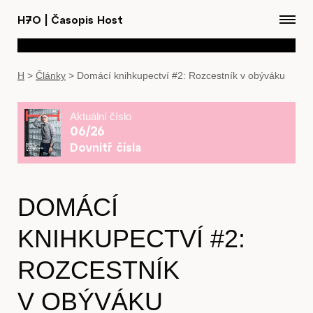
H7O
|
Časopis Host
H
>
Články
>
Domácí knihkupectví #2: Rozcestník v obýváku
Aktuální číslo
06/26
Dovnitř čísla
DOMÁCÍ
KNIHKUPECTVÍ #2:
ROZCESTNÍK
V OBÝVÁKU