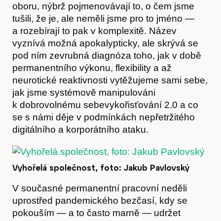
oboru, nýbrž pojmenovávají to, o čem jsme
tušili, že je, ale neměli jsme pro to jméno —
a rozebírají to pak v komplexitě. Název
vyznívá možná apokalypticky, ale skrývá se
pod ním zevrubná diagnóza toho, jak v době
permanentního výkonu, flexibility a až
neurotické reaktivnosti vytěžujeme sami sebe,
Předplatné
jak jsme systémově manipulováni
k dobrovolnému sebevykořisťování 2.0 a co
se s námi děje v podmínkách nepřetržitého
digitálního a korporátního ataku.
Vyhořelá společnost, foto: Jakub Pavlovský
V současné permanentní pracovní neděli
uprostřed pandemického bezčasí, kdy se
pokouším — a to často marně — udržet