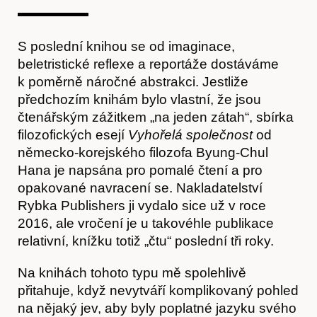
Kontakt
S poslední knihou se od imaginace,
beletristické reflexe a reportáže dostáváme
k poměrně náročné abstrakci. Jestliže
předchozím knihám bylo vlastní, že jsou
čtenářským zážitkem „na jeden zátah“, sbírka
filozofických esejí
Vyhořelá společnost
od
německo-korejského filozofa Byung-Chul
Hana je napsána pro pomalé čtení a pro
opakované navracení se. Nakladatelství
Rybka Publishers ji vydalo sice už v roce
2016, ale vročení je u takovéhle publikace
relativní, knížku totiž „čtu“ poslední tři roky.
Na knihách tohoto typu mě spolehlivě
přitahuje, když nevytváří komplikovaný pohled
na nějaký jev, aby byly poplatné jazyku svého