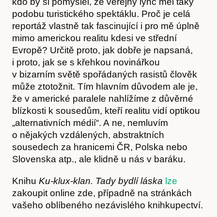
kdo by si pomyslel, že veřejný lynč měl taky
podobu turistického spektáklu. Proč je celá
reportáž vlastně tak fascinující i pro mě úplně
mimo americkou realitu kdesi ve střední
Evropě? Určitě proto, jak dobře je napsaná,
i proto, jak se s křehkou novinářkou
v bizarním světě spořádaných rasistů člověk
může ztotožnit. Tím hlavním důvodem ale je,
že v americké paralele nahlížíme z důvěrné
blízkosti k sousedům, kteří realitu vidí optikou
„alternativních médií“. A ne, nemluvím
o nějakých vzdálených, abstraktních
sousedech za hranicemi ČR, Polska nebo
Slovenska atp., ale klidně u nás v baráku.
Knihu
Ku-klux-klan. Tady bydlí láska
lze
zakoupit online zde, případně na stránkách
vašeho oblíbeného nezávislého knihkupectví.