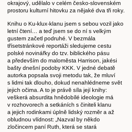
okrajový, udělalo v celém česko-slovenském
prostoru kulturní hitovku za nějaké dva tři roky.
Knihu o Ku-klux-klanu jsem s sebou vozil jako
letní čtení… a teď jsem se do ní s velkým
gustem začetl podruhé. V bezmála
třísetstránkové reportáži sledujeme cestu
polské novinářky do tzv. biblického pásu
a především do maloměsta Harrison, jakési
bašty dnešní podoby KKK. V jedné debatě
autorka popsala svoji metodu tak, že mluví
O nás
s lidmi tak dlouho, dokud nenahlédneme svět
jejich očima. A to je právě síla její knihy:
veškerá absurdita hnědobílé ideologie má
v rozhovorech a setkáních s činiteli klanu
a jejich rodinkami úplně lidský rozměr a až
obludnou vlídnost: „Nazval by někdo
zločincem paní Ruth, která se stará