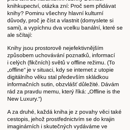
knihkupectví, otázka zní: Proč sem přidávat
knihy? Pominu všechny hlavní kulturní
důvody, proč je číst a vlastnit (domyslete si
sami), a vypíchnu dva vcelku banální, které se
ale sčítají:
Knihy jsou prostorově nejefektivnějším
způsobem uchovávání poznatků, informací
i celých (fikčních) světů v offline režimu. (To
„offline“ je v situaci, kdy se internet z utopie
digitálního věku stal především skládkou
informačních sutin, obzvlášť důležité. Dávám
rád za pravdu memu, který říká: „Offline is the
New Luxury.“)
A za druhé, každá kniha je z povahy věci také
cestopis, jehož prostřednictvím se do krajin
imaginárních i skutečných vydáváme ve