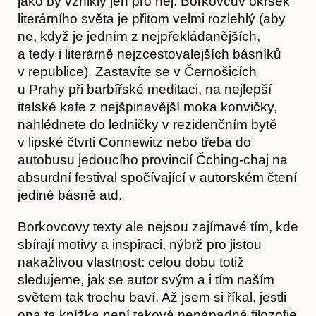
jako by vznikly jen pro něj. Borkovcův okrsek
literárního světa je přitom velmi rozlehlý (aby
Hostcast
ne, když je jedním z nejpřekládanějších,
a tedy i literárně nejzcestovalejších básníků
v republice). Zastavíte se v Černošicích
u Prahy při barbířské meditaci, na nejlepší
italské kafe z nejšpinavější moka konvičky,
nahlédnete do ledničky v rezidenčním bytě
v lipské čtvrti Connewitz nebo třeba do
autobusu jedoucího provincií Čching-chaj na
absurdní festival spočívající v autorském čtení
jediné básně atd.
Borkovcovy texty ale nejsou zajímavé tím, kde
sbírají motivy a inspiraci, nýbrž pro jistou
nakažlivou vlastnost: celou dobu totiž
sledujeme, jak se autor svým a i tím naším
světem tak trochu baví. Až jsem si říkal, jestli
ona ta knížka není taková nenápadná filozofie