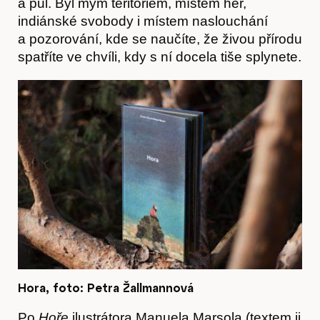
a půl. Byl mým teritoriem, místem her,
indiánské svobody i místem naslouchání
a pozorování, kde se naučíte, že živou přírodu
spatříte ve chvíli, kdy s ní docela tiše splynete.
Hora, foto: Petra Žallmannová
Po
Hoře
ilustrátora Manuela Marsola (textem ji