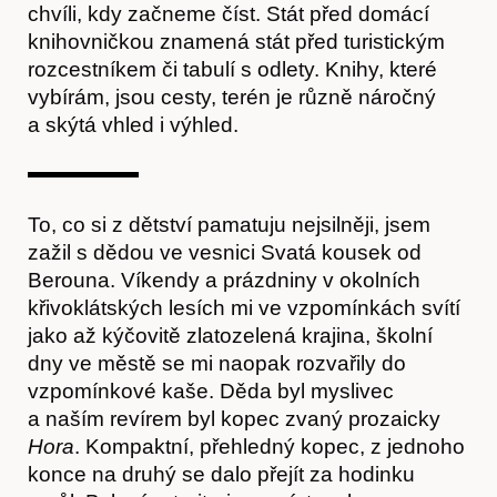
chvíli, kdy začneme číst. Stát před domácí
knihovničkou znamená stát před turistickým
rozcestníkem či tabulí s odlety. Knihy, které
vybírám, jsou cesty, terén je různě náročný
a skýtá vhled i výhled.
To, co si z dětství pamatuju nejsilněji, jsem
zažil s dědou ve vesnici Svatá kousek od
Berouna. Víkendy a prázdniny v okolních
křivoklátských lesích mi ve vzpomínkách svítí
jako až kýčovitě zlatozelená krajina, školní
dny ve městě se mi naopak rozvařily do
vzpomínkové kaše. Děda byl myslivec
a naším revírem byl kopec zvaný prozaicky
Hora
. Kompaktní, přehledný kopec, z jednoho
konce na druhý se dalo přejít za hodinku