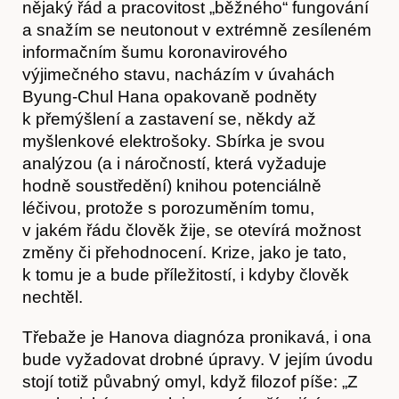
nějaký řád a pracovitost „běžného“ fungování
a snažím se neutonout v extrémně zesíleném
informačním šumu koronavirového
výjimečného stavu, nacházím v úvahách
Byung-Chul Hana opakovaně podněty
k přemýšlení a zastavení se, někdy až
myšlenkové elektrošoky. Sbírka je svou
analýzou (a i náročností, která vyžaduje
hodně soustředění) knihou potenciálně
léčivou, protože s porozuměním tomu,
v jakém řádu člověk žije, se otevírá možnost
změny či přehodnocení. Krize, jako je tato,
k tomu je a bude příležitostí, i kdyby člověk
nechtěl.
Třebaže je Hanova diagnóza pronikavá, i ona
bude vyžadovat drobné úpravy. V jejím úvodu
stojí totiž půvabný omyl, když filozof píše: „Z