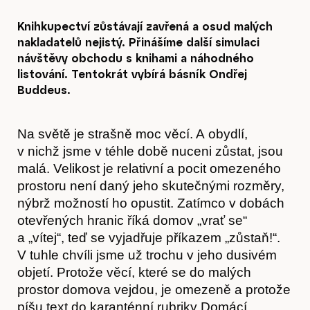
Knihkupectví zůstávají zavřená a osud malých
nakladatelů nejistý. Přinášíme další simulaci
návštěvy obchodu s knihami a náhodného
listování. Tentokrát vybírá básník Ondřej
Buddeus.
Na světě je strašně moc věcí. A obydlí,
v nichž jsme v téhle době nuceni zůstat, jsou
malá. Velikost je relativní a pocit omezeného
prostoru není daný jeho skutečnými rozměry,
nýbrž možností ho opustit. Zatímco v dobách
otevřených hranic říká domov „vrať se“
a „vítej“, teď se vyjadřuje příkazem „zůstaň!“.
V tuhle chvíli jsme už trochu v jeho dusivém
objetí. Protože věcí, které se do malých
prostor domova vejdou, je omezeně a protože
píšu text do karanténní rubriky Domácí