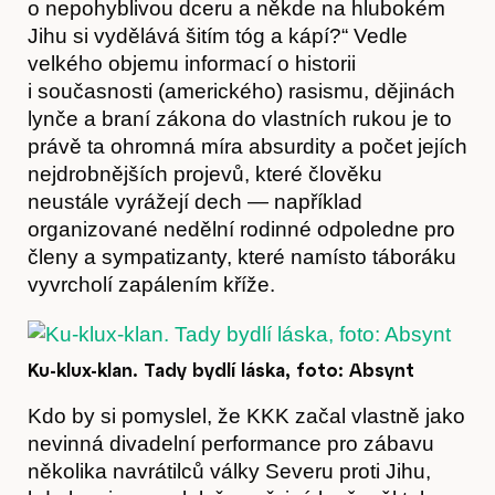
o nepohyblivou dceru a někde na hlubokém
Jihu si vydělává šitím tóg a kápí?“ Vedle
velkého objemu informací o historii
i současnosti (amerického) rasismu, dějinách
lynče a braní zákona do vlastních rukou je to
právě ta ohromná míra absurdity a počet jejích
nejdrobnějších projevů, které člověku
neustále vyrážejí dech — například
organizované nedělní rodinné odpoledne pro
členy a sympatizanty, které namísto táboráku
vyvrcholí zapálením kříže.
Ku-klux-klan. Tady bydlí láska, foto: Absynt
Kdo by si pomyslel, že KKK začal vlastně jako
Obchod
nevinná divadelní performance pro zábavu
několika navrátilců války Severu proti Jihu,