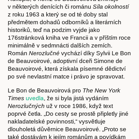
v některých denících či románu
Síla okolností
z roku 1963 a který se od té doby stal
předmětem dohadů odborníků a literárních
historiků, teď na podzim vyjde jako
176stránková kniha ve Francii a v příštím roce
minimálně v sedmnácti dalších zemích.
Časopis
Román
Nerozlučné
vychází díky Sylvii Le Bon
de Beauvoirové, adoptivní dceři Simone de
Beauvoirové, která získala písemné dědictví
po své nevlastní matce i právo je spravovat.
Le Bon de Beauvoirová pro
The New York
Times
uvedla
, že si byla jistá vydáním
Nerozlučných
už v roce 1986, když text
poprvé četla. „Do cesty se prostě připletly jiné
nakladatelské povinnosti,“ vysvětluje
dlouholetá důvěrnice Beauvoirové. „Proto se
také dostávám k jejím románům a povídkám