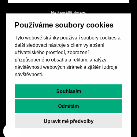
Nejčastější dotazy
GDPR a podmínky soutěže
Používáme soubory cookies
Obchodní podmínky
Tyto webové stránky používají soubory cookies a
další sledovací nástroje s cílem vylepšení
uživatelského prostředí, zobrazení
přizpůsobeného obsahu a reklam, analýzy
návštěvnosti webových stránek a zjištění zdroje
Spolek přátel vydávání
časopisu HOST
návštěvnosti.
Beethovenova 25/4
657 42 Brno-střed
Souhlasím
objednavky@casopishost.cz
+420 775 995 695
Odmítám
Revue Host vychází s laskavou finanční podporou
Upravit mé předvolby
Ministerstva kultury ČR a statutárního města Brna.