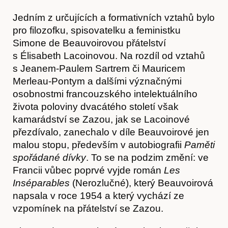
Jedním z určujících a formativních vztahů bylo
pro filozofku, spisovatelku a feministku
Simone de Beauvoirovou přátelství
s Élisabeth Lacoinovou. Na rozdíl od vztahů
s Jeanem-Paulem Sartrem či Mauricem
Merleau-Pontym a dalšími význačnými
osobnostmi francouzského intelektuálního
života poloviny dvacátého století však
kamarádství se Zazou, jak se Lacoinové
přezdívalo, zanechalo v díle Beauvoirové jen
malou stopu, především v autobiografii
Paměti
spořádané dívky
. To se na podzim změní: ve
Francii vůbec poprvé vyjde román
Les
Inséparables
(Nerozlučné), který Beauvoirová
napsala v roce 1954 a který vychází ze
vzpomínek na přátelství se Zazou.