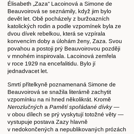
Élisabeth „Zaza“ Lacoinová a Simone de
Obchod
Beauvoirová se seznámily, když jim bylo
devět let. Obě pocházely z buržoazních
katolických rodin a podle vzpomínek byla ze
dvou dívek rebelkou, která se vzpírala
konvencím doby a úlohám ženy, Zaza. Svou
povahou a postoji prý Beauvoirovou později
v mnohém inspirovala. Lacoinová zemřela
v roce 1929 na encefalitidu. Bylo jí
jednadvacet let.
Smrtí přítelkyně poznamenaná Simone de
Beauvoirová se snažila literárně zachytit
Kontakt
vzpomínku na ni hned několikrát. Kromě
Nerozlučných
a
Pamětí spořádané dívky
—
v obou dílech se prý vyskytují totožné věty —
vystupuje postava Zazy hlavně
v nedokončených a nepublikovaných prózách