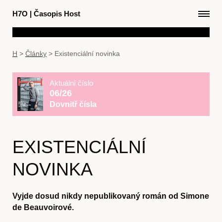
H7O
|
Časopis Host
H
>
Články
>
Existenciální novinka
Aktuální číslo
06/26
Dovnitř čísla
EXISTENCIÁLNÍ
NOVINKA
Vyjde dosud nikdy nepublikovaný román od Simone
de Beauvoirové.