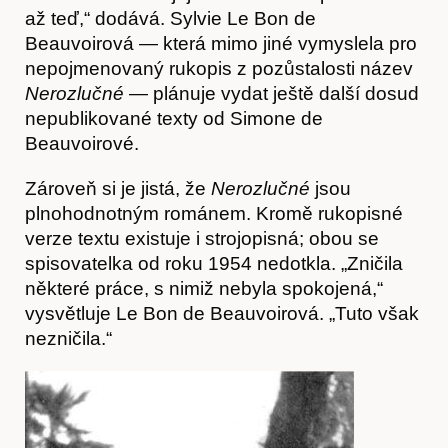
Hostcast
až teď,“ dodává. Sylvie Le Bon de
Beauvoirová — která mimo jiné vymyslela pro
nepojmenovaný rukopis z pozůstalosti název
Nerozlučné
— plánuje vydat ještě další dosud
nepublikované texty od Simone de
Beauvoirové.
Zároveň si je jistá, že
Nerozlučné
jsou
plnohodnotným románem. Kromě rukopisné
verze textu existuje i strojopisná; obou se
spisovatelka od roku 1954 nedotkla. „Zničila
některé práce, s nimiž nebyla spokojená,“
vysvětluje Le Bon de Beauvoirová. „Tuto však
Akce
nezničila.“