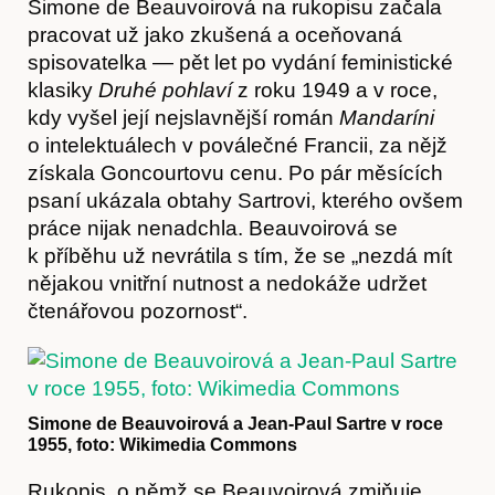
Simone de Beauvoirová na rukopisu začala
pracovat už jako zkušená a oceňovaná
spisovatelka — pět let po vydání feministické
klasiky
Druhé pohlaví
z roku 1949 a v roce,
kdy vyšel její nejslavnější román
Mandaríni
o intelektuálech v poválečné Francii, za nějž
získala Goncourtovu cenu. Po pár měsících
psaní ukázala obtahy Sartrovi, kterého ovšem
práce nijak nenadchla. Beauvoirová se
k příběhu už nevrátila s tím, že se „nezdá mít
nějakou vnitřní nutnost a nedokáže udržet
čtenářovou pozornost“.
Články
Simone de Beauvoirová a Jean-Paul Sartre v roce
1955, foto: Wikimedia Commons
Rukopis, o němž se Beauvoirová zmiňuje