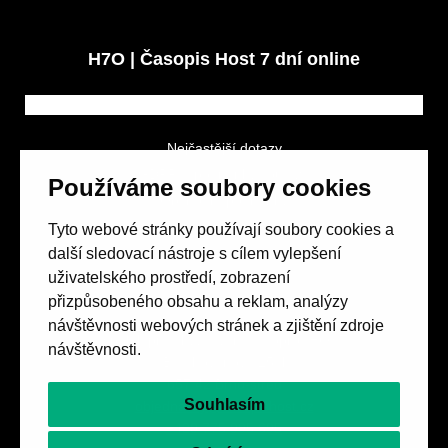
H7O | Časopis Host 7 dní online
Nejčastější dotazy
GDPR a podmínky soutěže
Používáme soubory cookies
Obchodní podmínky
Tyto webové stránky používají soubory cookies a
další sledovací nástroje s cílem vylepšení
uživatelského prostředí, zobrazení
přizpůsobeného obsahu a reklam, analýzy
návštěvnosti webových stránek a zjištění zdroje
Spolek přátel vydávání
časopisu HOST
návštěvnosti.
Beethovenova 25/4
657 42 Brno-střed
Souhlasím
objednavky@casopishost.cz
+420 775 995 695