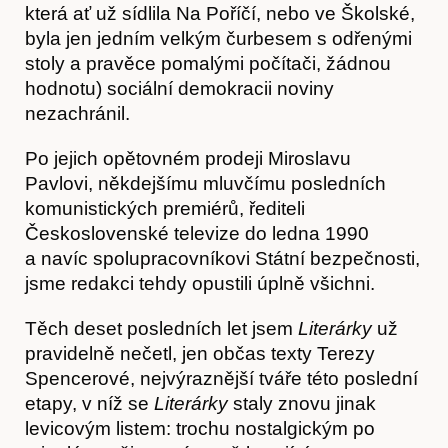
která ať už sídlila Na Poříčí, nebo ve Školské,
byla jen jedním velkým čurbesem s odřenými
stoly a pravěce pomalými počítači, žádnou
hodnotu) sociální demokracii noviny
nezachránil.
Po jejich opětovném prodeji Miroslavu
Pavlovi, někdejšímu mluvčímu posledních
komunistických premiérů, řediteli
Československé televize do ledna 1990
a navíc spolupracovníkovi Státní bezpečnosti,
jsme redakci tehdy opustili úplně všichni.
Těch deset posledních let jsem
Literárky
už
pravidelně nečetl, jen občas texty Terezy
Spencerové, nejvýraznější tváře této poslední
etapy, v níž se
Literárky
staly znovu jinak
Obchod
levicovým listem: trochu nostalgickým po