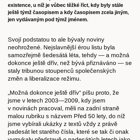
existence, u níž je vůbec těžké říct, kdy byly stále
ještě týmž časopisem a kdy časopisem zcela jiným,
jen vydávaným pod týmž jménem.
Svojí podstatou to ale bývaly noviny
neohrožené. Nejslavnější érou listu byla
samozřejmě šedesátá léta, tehdy — a možná
dokonce ještě dřív, než bývá přiznáváno — se
staly tribunou stoupenců společenských
změn a liberalizace režimu.
„Možná dokonce ještě dřív“ píšu proto, že
jsme v letech 2003—2009, kdy jsem
v novinách pracoval, měli na zadní straně
malou rubriku s názvem Před 50 lety, do níž
jsme vybírali ukázky z textů vždy z právě
padesát let starého čísla, které se tak či onak
vymykaly představě o padesátých letech jako