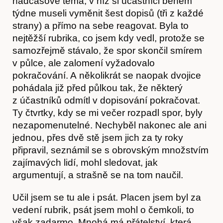
nadčasové téma, v níž si účastníci během
týdne museli vyměnit šest dopisů (tři z každé
strany) a přímo na sebe reagovat. Byla to
nejtěžší rubrika, co jsem kdy vedl, protože se
samozřejmě stávalo, že spor skončil smírem
Předplatné
v půlce, ale zalomení vyžadovalo
pokračování. A několikrát se naopak dvojice
pohádala již před půlkou tak, že některý
z účastníků odmítl v dopisování pokračovat.
Ty čtvrtky, kdy se mi večer rozpadl spor, byly
nezapomenutelné. Nechyběl nakonec ale ani
jednou, přes dvě stě jsem jich za ty roky
připravil, seznámil se s obrovským množstvím
zajímavých lidí, mohl sledovat, jak
argumentují, a strašně se na tom naučil.
Učil jsem se tu ale i psát. Placen jsem byl za
vedení rubrik, psát jsem mohl o čemkoli, to
však zadarmo. Mnohá má přátelství, která