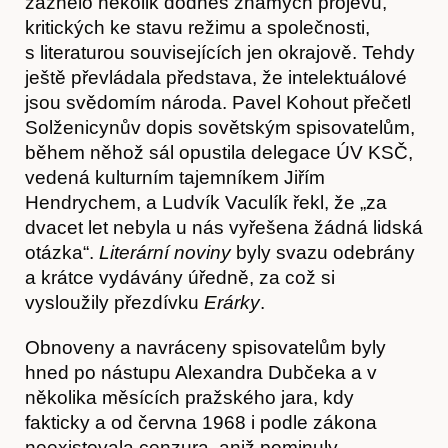
zaznělo několik dodnes známých projevů,
kritických ke stavu režimu a společnosti,
s literaturou souvisejících jen okrajově. Tehdy
ještě převládala představa, že intelektuálové
jsou svědomím národa. Pavel Kohout přečetl
Solženicynův dopis sovětským spisovatelům,
během něhož sál opustila delegace ÚV KSČ,
vedená kulturním tajemníkem Jiřím
Hendrychem, a Ludvík Vaculík řekl, že „za
dvacet let nebyla u nás vyřešena žádná lidská
otázka“.
Literární noviny
byly svazu odebrány
a krátce vydávány úředně, za což si
vysloužily přezdívku
Erárky
.
Obnoveny a navráceny spisovatelům byly
hned po nástupu Alexandra Dubčeka a v
několika měsících pražského jara, kdy
fakticky a od června 1968 i podle zákona
neexistovala cenzura, aniž pominuly