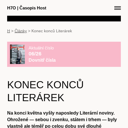
H7O
|
Časopis Host
H
>
Články
>
Konec konců Literárek
Aktuální číslo
06/26
Dovnitř čísla
KONEC KONCŮ
LITERÁREK
Na konci května vyšly naposledy Literární noviny.
Ohrožené — sebou i zvenku, státem i trhem — byly
vlastně ale téměř po celou dobu své dlouhé