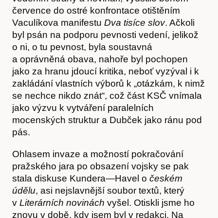
července do ostré konfrontace otištěním
Články
Vaculíkova manifestu
Dva tisíce slov
. Ačkoli
byl psán na podporu pevnosti vedení, jelikož
o ni, o tu pevnost, byla soustavná
a oprávněná obava, nahoře byl pochopen
jako za hranu jdoucí kritika, neboť vyzýval i k
zakládání vlastních výborů k „otázkám, k nimž
se nechce nikdo znát“, což část KSČ vnímala
jako výzvu k vytváření paralelních
mocenských struktur a Dubček jako ránu pod
pás.
Ohlasem invaze a možností pokračování
pražského jara po obsazení vojsky se pak
stala diskuse Kundera—Havel o
českém
údělu
, asi nejslavnější soubor textů, který
v
Literárních novinách
vyšel. Otiskli jsme ho
znovu v době, kdy jsem byl v redakci. Na