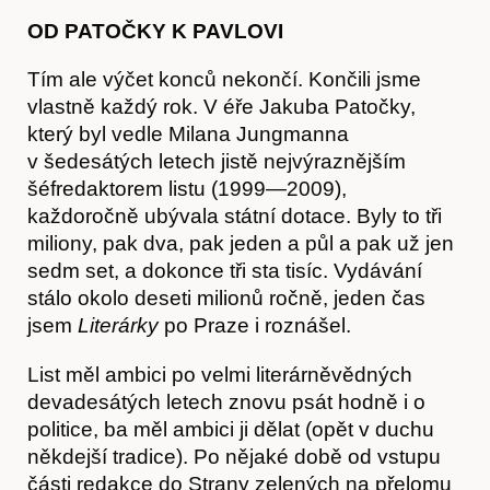
OD PATOČKY K PAVLOVI
Tím ale výčet konců nekončí. Končili jsme
vlastně každý rok. V éře Jakuba Patočky,
který byl vedle Milana Jungmanna
v šedesátých letech jistě nejvýraznějším
šéfredaktorem listu (1999—2009),
Hostcast
každoročně ubývala státní dotace. Byly to tři
miliony, pak dva, pak jeden a půl a pak už jen
sedm set, a dokonce tři sta tisíc. Vydávání
stálo okolo deseti milionů ročně, jeden čas
jsem
Literárky
po Praze i roznášel.
List měl ambici po velmi literárněvědných
devadesátých letech znovu psát hodně i o
politice, ba měl ambici ji dělat (opět v duchu
někdejší tradice). Po nějaké době od vstupu
části redakce do Strany zelených na přelomu