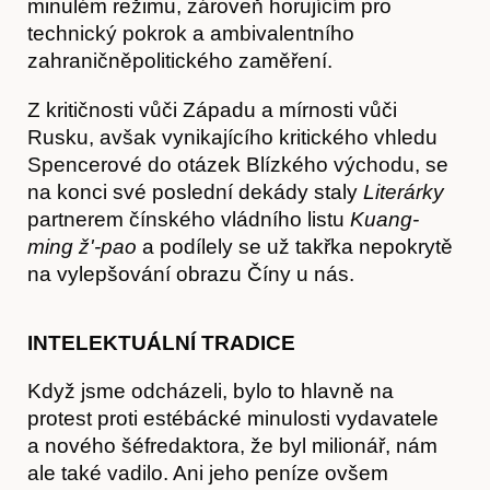
minulém režimu, zároveň horujícím pro
technický pokrok a ambivalentního
zahraničněpolitického zaměření.
Z kritičnosti vůči Západu a mírnosti vůči
Rusku, avšak vynikajícího kritického vhledu
Spencerové do otázek Blízkého východu, se
na konci své poslední dekády staly
Literárky
partnerem čínského vládního listu
Kuang-
ming ž'-pao
a podílely se už takřka nepokrytě
na vylepšování obrazu Číny u nás.
INTELEKTUÁLNÍ TRADICE
Když jsme odcházeli, bylo to hlavně na
protest proti estébácké minulosti vydavatele
a nového šéfredaktora, že byl milionář, nám
ale také vadilo. Ani jeho peníze ovšem