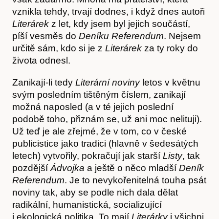
vznikla tehdy, trvají dodnes, i když dnes autoři
Literárek
z let, kdy jsem byl jejich součástí,
píší vesměs do
Deníku Referendum
. Nejsem
určitě sám, kdo si je z
Literárek
za ty roky do
života odnesl.
Zanikají-li tedy
Literární noviny
letos v květnu
svým posledním tištěným číslem, zanikají
možná naposled (a v té jejich poslední
podobě toho, přiznám se, už ani moc nelituji).
Už teď je ale zřejmé, že v tom, co v české
publicistice jako tradici (hlavně v šedesátých
letech) vytvořily, pokračují jak starší
Listy
, tak
pozdější
Ádvojka
a ještě o něco mladší
Deník
Referendum
. Je to nevykořenitelná touha psát
noviny tak, aby se podle nich dala dělat
radikální, humanistická, socializující
i ekologická politika. To mají
Literárky
i všichni