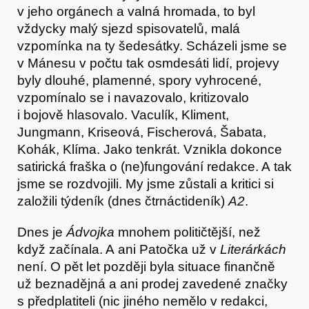
v jeho orgánech a valná hromada, to byl
vždycky malý sjezd spisovatelů, malá
vzpomínka na ty šedesátky. Scházeli jsme se
v Mánesu v počtu tak osmdesáti lidí, projevy
byly dlouhé, plamenné, spory vyhrocené,
vzpomínalo se i navazovalo, kritizovalo
i bojově hlasovalo. Vaculík, Kliment,
Jungmann, Kriseová, Fischerová, Šabata,
Kohák, Klíma. Jako tenkrát. Vznikla dokonce
satirická fraška o (ne)fungování redakce. A tak
jsme se rozdvojili. My jsme zůstali a kritici si
založili týdeník (dnes čtrnáctideník)
A2
.
O nás
Dnes je
Ádvojka
mnohem političtější, než
když začínala. A ani Patočka už v
Literárkách
není. O pět let později byla situace finančně
už beznadějná a ani prodej zavedené značky
s předplatiteli (nic jiného nemělo v redakci,