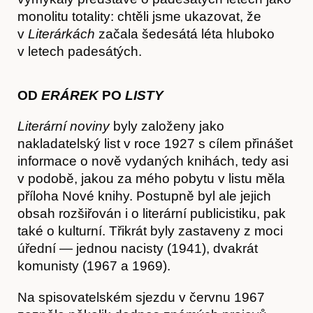
monolitu totality: chtěli jsme ukazovat, že
v
Literárkách
začala šedesátá léta hluboko
v letech padesátých.
OD
ERÁREK
PO
LISTY
Literární noviny
byly založeny jako
nakladatelský list v roce 1927 s cílem přinášet
informace o nově vydaných knihách, tedy asi
v podobě, jakou za mého pobytu v listu měla
příloha Nové knihy. Postupně byl ale jejich
obsah rozšiřován i o literární publicistiku, pak
také o kulturní. Třikrát byly zastaveny z moci
úřední — jednou nacisty (1941), dvakrát
komunisty (1967 a 1969).
Na spisovatelském sjezdu v červnu 1967