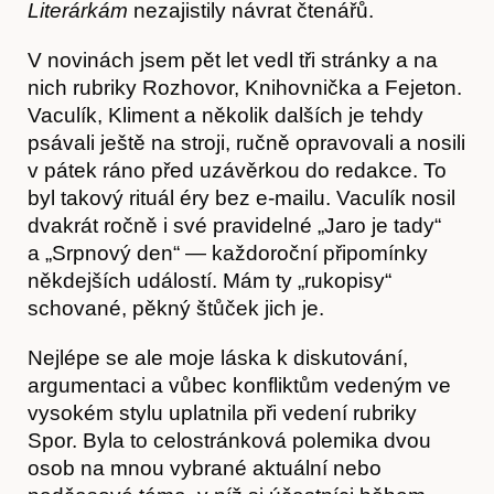
Literárkám
nezajistily návrat čtenářů.
Kontakt
V novinách jsem pět let vedl tři stránky a na
nich rubriky Rozhovor, Knihovnička a Fejeton.
Vaculík, Kliment a několik dalších je tehdy
psávali ještě na stroji, ručně opravovali a nosili
v pátek ráno před uzávěrkou do redakce. To
byl takový rituál éry bez e-mailu. Vaculík nosil
dvakrát ročně i své pravidelné „Jaro je tady“
a „Srpnový den“ — každoroční připomínky
někdejších událostí. Mám ty „rukopisy“
schované, pěkný štůček jich je.
Nejlépe se ale moje láska k diskutování,
argumentaci a vůbec konfliktům vedeným ve
vysokém stylu uplatnila při vedení rubriky
Spor. Byla to celostránková polemika dvou
osob na mnou vybrané aktuální nebo