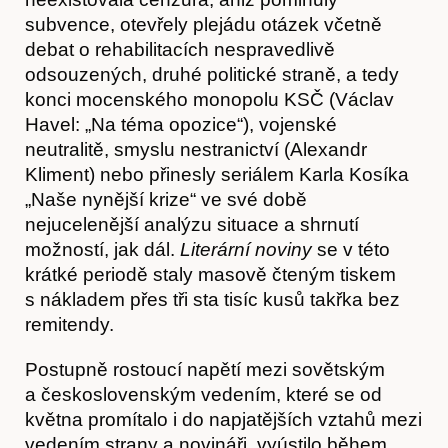
subvence, otevřely plejádu otázek včetně
debat o rehabilitacích nespravedlivě
odsouzených, druhé politické straně, a tedy
konci mocenského monopolu KSČ (Václav
Havel: „Na téma opozice“), vojenské
neutralitě, smyslu nestranictví (Alexandr
Kliment) nebo přinesly seriálem Karla Kosíka
„Naše nynější krize“ ve své době
nejucelenější analýzu situace a shrnutí
možností, jak dál.
Literární noviny
se v této
krátké periodě staly masově čteným tiskem
s nákladem přes tři sta tisíc kusů takřka bez
remitendy.
Postupně rostoucí napětí mezi sovětským
a československým vedením, které se od
května promítalo i do napjatějších vztahů mezi
vedením strany a novináři, vyústilo během