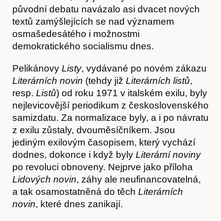
původní debatu navázalo asi dvacet nových
textů zamýšlejících se nad významem
osmašedesátého i možnostmi
demokratického socialismu dnes.
Časopis
Pelikánovy
Listy
, vydávané po novém zákazu
Literárních novin
(tehdy již
Literárních listů
,
resp.
Listů
) od roku 1971 v italském exilu, byly
nejlevicovější periodikum z československého
samizdatu. Za normalizace byly, a i po návratu
z exilu zůstaly, dvouměsíčníkem. Jsou
jediným exilovým časopisem, který vychází
dodnes, dokonce i když byly
Literární noviny
po revoluci obnoveny. Nejprve jako příloha
Lidových novin
, záhy ale neufinancovatelná,
a tak osamostatněná do těch
Literárních
novin
, které dnes zanikají.