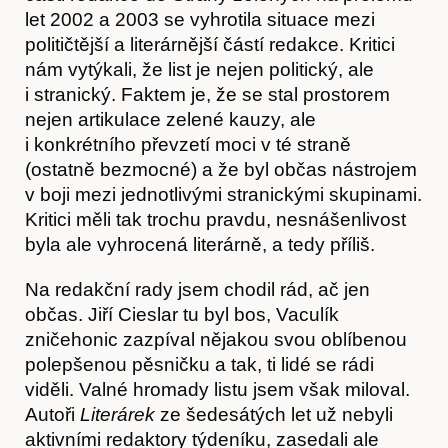
let 2002 a 2003 se vyhrotila situace mezi
političtější a literárnější částí redakce. Kritici
nám vytýkali, že list je nejen politický, ale
i stranický. Faktem je, že se stal prostorem
nejen artikulace zelené kauzy, ale
i konkrétního převzetí moci v té straně
(ostatně bezmocné) a že byl občas nástrojem
v boji mezi jednotlivými stranickými skupinami.
Kritici měli tak trochu pravdu, nesnášenlivost
byla ale vyhrocená literárně, a tedy příliš.
Akce
Na redakční rady jsem chodil rád, ač jen
občas. Jiří Cieslar tu byl bos, Vaculík
zničehonic zazpíval nějakou svou oblíbenou
polepšenou pěsničku a tak, ti lidé se rádi
viděli. Valné hromady listu jsem však miloval.
Autoři
Literárek
ze šedesátých let už nebyli
aktivními redaktory týdeníku, zasedali ale