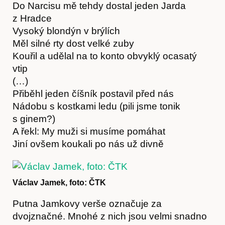
Do Narcisu mě tehdy dostal jeden Jarda
z Hradce
Vysoký blondýn v brýlích
Obchod
Měl silné rty dost velké zuby
Kouřil a udělal na to konto obvyklý ocasatý
vtip
(…)
Přiběhl jeden číšník postavil před nás
Nádobu s kostkami ledu (pili jsme tonik
s ginem?)
A řekl: My muži si musíme pomáhat
Jiní ovšem koukali po nás už divně
Václav Jamek, foto: ČTK
Putna Jamkovy verše označuje za
dvojznačné. Mnohé z nich jsou velmi snadno