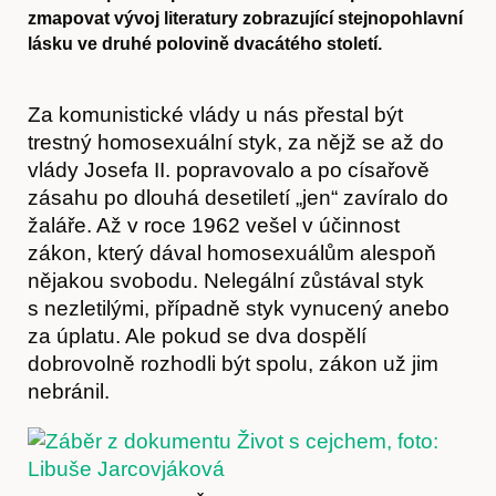
zmapovat vývoj literatury zobrazující stejnopohlavní
lásku ve druhé polovině dvacátého století.
Za komunistické vlády u nás přestal být
trestný homosexuální styk, za nějž se až do
vlády Josefa II. popravovalo a po císařově
zásahu po dlouhá desetiletí „jen“ zavíralo do
žaláře. Až v roce 1962 vešel v účinnost
zákon, který dával homosexuálům alespoň
nějakou svobodu. Nelegální zůstával styk
s nezletilými, případně styk vynucený anebo
za úplatu. Ale pokud se dva dospělí
dobrovolně rozhodli být spolu, zákon už jim
nebránil.