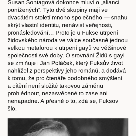
Susan Sontagová dokonce mluví o „alianci
ponížených“. Tyto dvě skupiny mají ve
dvacátém století mnoho společného — snahu
skrýt vlastní identitu, nenávist veřejnosti,
Články
pronásledování… Proto je u Fukse utrpení
židovského národa ve válce současně jednou
velkou metaforou k utrpení gayů ve většinové
společnosti své doby. O srovnání Židů s gayi
se zmiňuje i Jan Poláček, který Fuksův život
nahlížel z perspektivy jeho románů, a dodává
k tomu, že pro čtenáře podobného smýšlení
a cítění není složité takovou záměnu
prohlédnout, nezasvěcené to zase ani
nenapadne. A přesně o to, zdá se, Fuksovi
šlo.