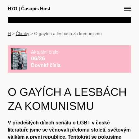
H7O
|
Časopis Host
H
>
Články
>
O gayích a lesbách za komunismu
Aktuální číslo
06/26
Dovnitř čísla
O GAYÍCH A LESBÁCH
ZA KOMUNISMU
V předešlých dílech seriálu o LGBT v české
literatuře jsme se věnovali přelomu století, světovým
válkám a první republice. Tentokrát se pokusíme