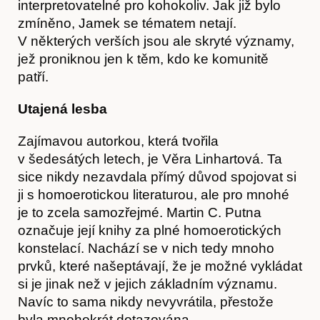
interpretovatelné pro kohokoliv. Jak již bylo
zmíněno, Jamek se tématem netají.
V některých verších jsou ale skryté významy,
Kontakt
jež proniknou jen k těm, kdo ke komunitě
patří.
Utajená lesba
Zajímavou autorkou, která tvořila
v šedesátých letech, je Věra Linhartová. Ta
sice nikdy nezavdala přímý důvod spojovat si
ji s homoerotickou literaturou, ale pro mnohé
je to zcela samozřejmé. Martin C. Putna
označuje její knihy za plné homoerotických
konstelací. Nachází se v nich tedy mnoho
prvků, které našeptávají, že je možné vykládat
si je jinak než v jejich základním významu.
Navíc to sama nikdy nevyvrátila, přestože
byla mnohokrát dotazována.