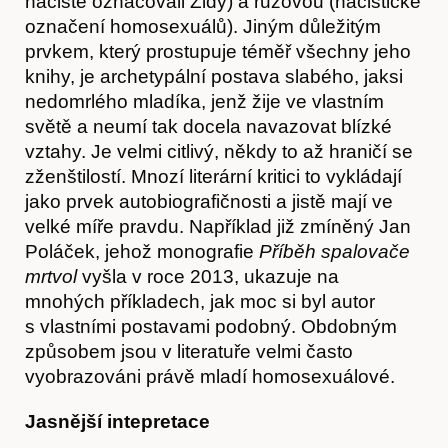
nacisté označovali Židy) a růžovou (nacistické
označení homosexuálů). Jiným důležitým
prvkem, který prostupuje téměř všechny jeho
knihy, je archetypální postava slabého, jaksi
Hostcast
nedomrlého mladíka, jenž žije ve vlastním
světě a neumí tak docela navazovat blízké
vztahy. Je velmi citlivý, někdy to až hraničí se
zženštilostí. Mnozí literární kritici to vykládají
jako prvek autobiografičnosti a jistě mají ve
velké míře pravdu. Například již zmíněný Jan
Poláček, jehož monografie
Příběh spalovače
mrtvol
vyšla v roce 2013, ukazuje na
mnohých příkladech, jak moc si byl autor
s vlastními postavami podobný. Obdobným
způsobem jsou v literatuře velmi často
vyobrazováni právě mladí homosexuálové.
Jasnější intepretace