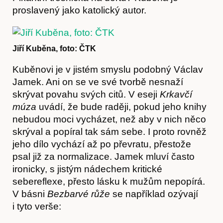
proslavený jako katolický autor.
O nás
Jiří Kuběna, foto: ČTK
Kuběnovi je v jistém smyslu podobný Václav
Jamek. Ani on se ve své tvorbě nesnaží
skrývat povahu svých citů. V eseji
Krkavčí
múza
uvádí, že bude raději, pokud jeho knihy
nebudou moci vycházet, než aby v nich něco
skrýval a popíral tak sám sebe. I proto rovněž
jeho dílo vychází až po převratu, přestože
psal již za normalizace. Jamek mluví často
ironicky, s jistým nádechem kritické
sebereflexe, přesto lásku k mužům nepopírá.
V básni
Bezbarvé růže
se například ozývají
i tyto verše: