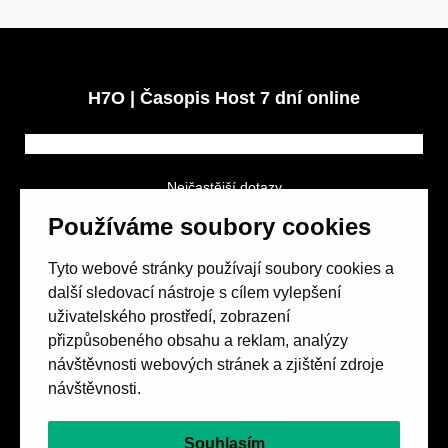
H7O | Časopis Host 7 dní online
Nejčastější dotazy
GDPR a podmínky soutěže
Používáme soubory cookies
Obchodní podmínky
Tyto webové stránky používají soubory cookies a
další sledovací nástroje s cílem vylepšení
uživatelského prostředí, zobrazení
přizpůsobeného obsahu a reklam, analýzy
návštěvnosti webových stránek a zjištění zdroje
Spolek přátel vydávání
časopisu HOST
návštěvnosti.
Beethovenova 25/4
657 42 Brno-střed
Souhlasím
objednavky@casopishost.cz