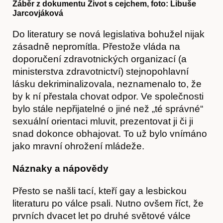
Záběr z dokumentu Život s cejchem, foto: Libuše
Jarcovjáková
Do literatury se nová legislativa bohužel nijak
zásadně nepromítla. Přestože vláda na
doporučení zdravotnických organizací (a
ministerstva zdravotnictví) stejnopohlavní
lásku dekriminalizovala, neznamenalo to, že
by k ní přestala chovat odpor. Ve společnosti
bylo stále nepřijatelné o jiné než „té správné“
sexuální orientaci mluvit, prezentovat ji či ji
snad dokonce obhajovat. To už bylo vnímáno
jako mravní ohrožení mládeže.
Náznaky a nápovědy
Přesto se našli tací, kteří gay a lesbickou
literaturu po válce psali. Nutno ovšem říct, že
prvních dvacet let po druhé světové válce