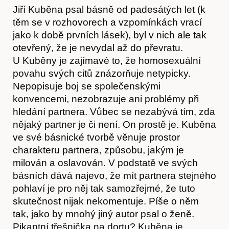
Jiří Kuběna psal básně od padesátých let (k
těm se v rozhovorech a vzpomínkách vrací
jako k době prvních lásek), byl v nich ale tak
otevřený, že je nevydal až do převratu.
Akce
U Kuběny je zajímavé to, že homosexuální
povahu svých citů znázorňuje netypicky.
Nepopisuje boj se společenskými
konvencemi, nezobrazuje ani problémy při
hledání partnera. Vůbec se nezabývá tím, zda
nějaký partner je či není. On prostě je. Kuběna
ve své básnické tvorbě věnuje prostor
charakteru partnera, způsobu, jakým je
milován a oslavován. V podstatě ve svých
básních dává najevo, že mít partnera stejného
pohlaví je pro něj tak samozřejmé, že tuto
skutečnost nijak nekomentuje. Píše o něm
tak, jako by mnohý jiný autor psal o ženě.
Pikantní třešnička na dortu? Kuběna je