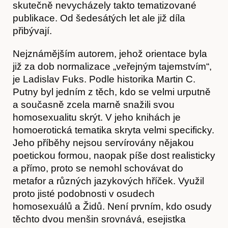
skutečně nevycházely takto tematizované
publikace. Od šedesátých let ale již díla
přibývají.
Nejznámějším autorem, jehož orientace byla
již za dob normalizace „veřejným tajemstvím“,
je Ladislav Fuks. Podle historika Martin C.
Putny byl jedním z těch, kdo se velmi urputně
a současně zcela marně snažili svou
homosexualitu skrýt. V jeho knihách je
homoerotická tematika skryta velmi specificky.
Jeho příběhy nejsou servírovány nějakou
poetickou formou, naopak píše dost realisticky
a přímo, proto se nemohl schovávat do
metafor a různých jazykových hříček. Využil
proto jisté podobnosti v osudech
homosexuálů a Židů. Není prvním, kdo osudy
těchto dvou menšin srovnává, esejistka