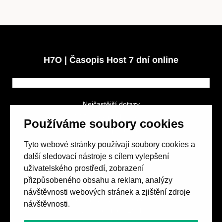
H7O | Časopis Host 7 dní online
Nejčastější dotazy
GDPR a podmínky soutěže
Používáme soubory cookies
Obchodní podmínky
Tyto webové stránky používají soubory cookies a
další sledovací nástroje s cílem vylepšení
uživatelského prostředí, zobrazení
přizpůsobeného obsahu a reklam, analýzy
návštěvnosti webových stránek a zjištění zdroje
Spolek přátel vydávání
časopisu HOST
návštěvnosti.
Beethovenova 25/4
657 42 Brno-střed