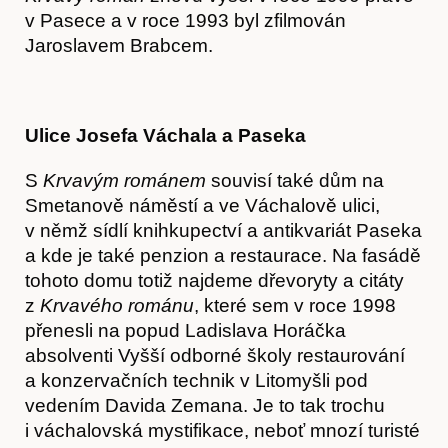
v Pasece a v roce 1993 byl zfilmován
Jaroslavem Brabcem.
Ulice Josefa Váchala a Paseka
S
Krvavým románem
souvisí také dům na
Smetanově náměstí a ve Váchalově ulici,
v němž sídlí knihkupectví a antikvariát Paseka
a kde je také penzion a restaurace. Na fasádě
tohoto domu totiž najdeme dřevoryty a citáty
z
Krvavého románu
, které sem v roce 1998
přenesli na popud Ladislava Horáčka
absolventi Vyšší odborné školy restaurování
a konzervačních technik v Litomyšli pod
Kontakt
vedením Davida Zemana. Je to tak trochu
i váchalovská mystifikace, neboť mnozí turisté