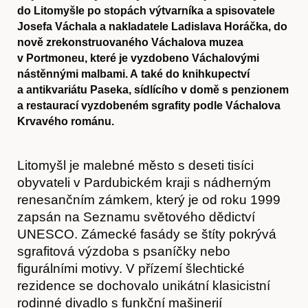
do Litomyšle po stopách výtvarníka a spisovatele
Josefa Váchala a nakladatele Ladislava Horáčka, do
nově zrekonstruovaného Váchalova muzea
v Portmoneu, které je vyzdobeno Váchalovými
nástěnnými malbami. A také do knihkupectví
a antikvariátu Paseka, sídlícího v domě s penzionem
a restaurací vyzdobeném sgrafity podle Váchalova
Krvavého románu.
Litomyšl je malebné město s deseti tisíci
obyvateli v Pardubickém kraji s nádherným
renesančním zámkem, který je od roku 1999
zapsán na Seznamu světového dědictví
UNESCO. Zámecké fasády se štíty pokrývá
sgrafitová výzdoba s psaníčky nebo
figurálními motivy. V přízemí šlechtické
rezidence se dochovalo unikátní klasicistní
rodinné divadlo s funkční mašinerií