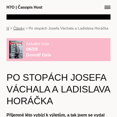
H7O
|
Časopis Host
H
>
Články
>
Po stopách Josefa Váchala a Ladislava Horáčka
Aktuální číslo
06/26
Dovnitř čísla
PO STOPÁCH JOSEFA
VÁCHALA A LADISLAVA
HORÁČKA
Příjemné léto vybízí k výletům, a tak jsem se vydal