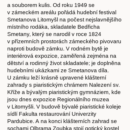
a souborem kulis. Od roku 1949 se
v zámeckém areálu pořádá hudební festival
Smetanova Litomyšl na počest nejslavnějšího
místního rodáka, skladatele Bedřicha
Smetany, který se narodil v roce 1824
v přízemních prostorách zámeckého pivovaru
naproti budově zámku. V rodném bytě je
interiérová expozice, zaměřená zejména na
dětství a rodinný život skladatele; je doplněna
hudebními ukázkami ze Smetanova díla.
U zámku leží krásně upravené klášterní
zahrady s piaristickým chrámem Nalezení sv.
Kříže a bývalým piaristickým gymnáziem, kde
jsou dnes expozice Regionálního muzea
v Litomyšli. V budově bývalé piaristické koleje
sídlí Fakulta restaurování Univerzity
Pardubice. A na konci klášterních zahrad se
sochami Olbrama Zoubka stojí gotický kostel