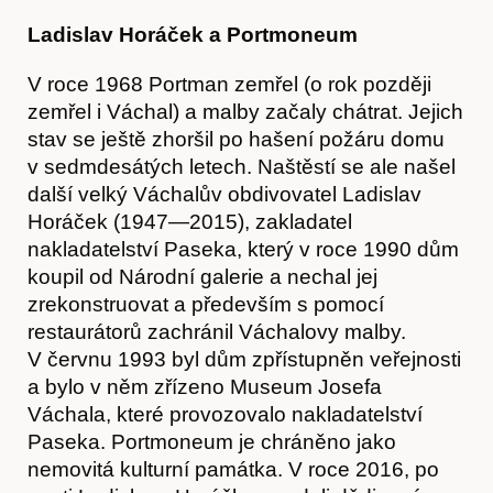
Ladislav Horáček a Portmoneum
V roce 1968 Portman zemřel (o rok později
zemřel i Váchal) a malby začaly chátrat. Jejich
stav se ještě zhoršil po hašení požáru domu
v sedmdesátých letech. Naštěstí se ale našel
další velký Váchalův obdivovatel Ladislav
Horáček (1947—2015), zakladatel
nakladatelství Paseka, který v roce 1990 dům
koupil od Národní galerie a nechal jej
zrekonstruovat a především s pomocí
restaurátorů zachránil Váchalovy malby.
V červnu 1993 byl dům zpřístupněn veřejnosti
O nás
a bylo v něm zřízeno Museum Josefa
Váchala, které provozovalo nakladatelství
Paseka. Portmoneum je chráněno jako
nemovitá kulturní památka. V roce 2016, po