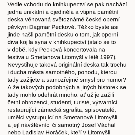
Vedle vchodu do knihkupectví se pak nachází
jedna unikátní a ojedinělá a vtipná pamětní
deska věnovaná světoznámé české operní
pěvkyni Dagmar Peckové. Těžko byste asi
jinde našli pamětní desku o tom, jak operní
diva kojila syna v knihkupectví (stalo se to
v době, kdy Pecková koncertovala na
festivalu Smetanova Litomyšl v létě 1997).
Nevystihuje taková originální deska tak trochu
i ducha města samotného, pohodu, kterou
tady zažijete a samozřejmě smysl pro humor?
A že takových podobných a jiných historek se
tady mohlo odehrát mnoho, ať už je zažili
četní obrozenci, studenti, turisté, výtvarníci
restaurující zámecká sgrafita, spisovatelé,
umělci vystupující na Smetanově Litomyšli
a její návštěvníci či samotný Josef Váchal
nebo Ladislav Horáček, kteří v Litomyšli