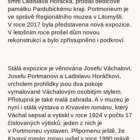
smrti Ladislava Horáčka, prodali dědicové
památku Pardubickému kraji. Portmoneum je
ve správě Regionálního muzea v Litomyšli.
V roce 2017 byla představena nová expozice.
V letošním roce prošel dům novou
rekonstrukcí a bylo zpřístupněno i podkroví.
Stálá expozice je věnována Josefu Váchalovi,
Josefu Portmanovi a Ladislavu Horáčkovi,
vrcholem prohlídky jsou dva pokoje
vymalované Váchalovým osobitým stylem.
Přístupná je také malá zahrada. A v muzeu je
nyní i stálá výstava o
Krvavém románu
, který
Obchod
Váchal sepsal a vytiskl v roce 1924 v počtu 17
číslovaných výtisků; jeden z nich je
v Portmoneu vystaven. Připomenu ještě, že
Krvavý román
znovu vyšel v roce 1990 právě