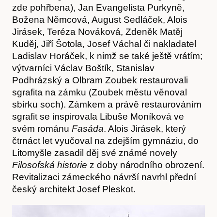
zde pohřbena), Jan Evangelista Purkyně,
Božena Němcová, August Sedláček, Alois
Jirásek, Teréza Nováková, Zdeněk Matěj
Kuděj, Jiří Šotola, Josef Váchal či nakladatel
Ladislav Horáček, k nimž se také ještě vrátím;
výtvarníci Václav Boštík, Stanislav
Podhrázský a Olbram Zoubek restaurovali
sgrafita na zámku (Zoubek městu věnoval
sbírku soch). Zámkem a právě restaurováním
sgrafit se inspirovala Libuše Moníková ve
Články
svém románu
Fasáda
. Alois Jirásek, který
čtrnáct let vyučoval na zdejším gymnáziu, do
Litomyšle zasadil děj své známé novely
Filosofská historie
z doby národního obrození.
Revitalizaci zámeckého návrší navrhl přední
český architekt Josef Pleskot.