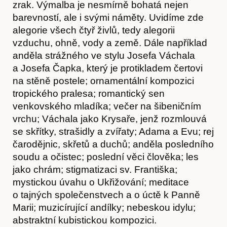
zrak. Výmalba je nesmírně bohatá nejen
barevností, ale i svými náměty. Uvidíme zde
alegorie všech čtyř živlů, tedy alegorii
vzduchu, ohně, vody a země. Dále například
anděla strážného ve stylu Josefa Váchala
a Josefa Čapka, který je protikladem čertovi
na stěně postele; ornamentální kompozici
tropického pralesa; romantický sen
venkovského mladíka; večer na šibeničním
vrchu; Váchala jako Krysaře, jenž rozmlouvá
se skřítky, strašidly a zvířaty; Adama a Evu; rej
čarodějnic, skřetů a duchů; anděla posledního
soudu a očistec; poslední věci člověka; les
Akce
jako chrám; stigmatizaci sv. Františka;
mystickou úvahu o Ukřižování; meditace
o tajných společenstvech a o úctě k Panně
Marii; muzicírující andílky; nebeskou idylu;
abstraktní kubistickou kompozici.