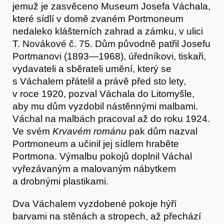
jemuž je zasvěceno Museum Josefa Váchala,
které sídlí v domě zvaném Portmoneum
nedaleko klášterních zahrad a zámku, v ulici
T. Novákové č. 75. Dům původně patřil Josefu
Portmanovi (1893—1968), úředníkovi, tiskaři,
vydavateli a sběrateli umění, který se
s Váchalem přátelil a právě před sto lety,
v roce 1920, pozval Váchala do Litomyšle,
aby mu dům vyzdobil nástěnnými malbami.
Váchal na malbách pracoval až do roku 1924.
Ve svém
Krvavém románu
pak dům nazval
Portmoneum a učinil jej sídlem hraběte
Hostcast
Portmona. Výmalbu pokojů doplnil Váchal
vyřezávaným a malovaným nábytkem
a drobnými plastikami.
Dva Váchalem vyzdobené pokoje hýří
barvami na stěnách a stropech, až přechází