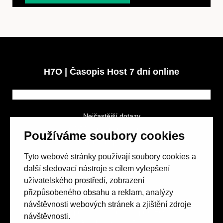
H7O | Časopis Host 7 dní online
Nejčastější dotazy
GDPR a podmínky soutěže
Používáme soubory cookies
Obchodní podmínky
Tyto webové stránky používají soubory cookies a
další sledovací nástroje s cílem vylepšení
uživatelského prostředí, zobrazení
přizpůsobeného obsahu a reklam, analýzy
návštěvnosti webových stránek a zjištění zdroje
Spolek přátel vydávání
časopisu HOST
návštěvnosti.
Beethovenova 25/4