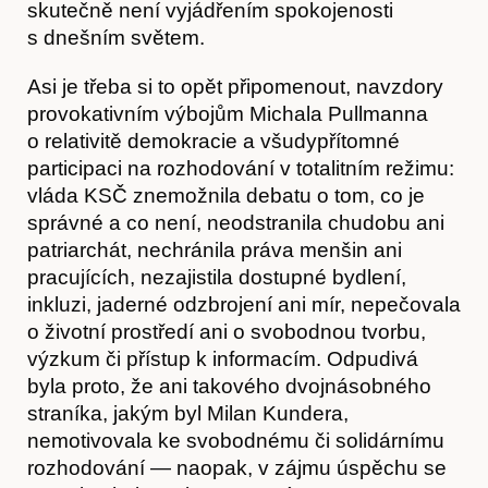
skutečně není vyjádřením spokojenosti
s dnešním světem.
Asi je třeba si to opět připomenout, navzdory
Hostcast
provokativním výbojům Michala Pullmanna
o relativitě demokracie a všudypřítomné
participaci na rozhodování v totalitním režimu:
vláda KSČ znemožnila debatu o tom, co je
správné a co není, neodstranila chudobu ani
patriarchát, nechránila práva menšin ani
pracujících, nezajistila dostupné bydlení,
inkluzi, jaderné odzbrojení ani mír, nepečovala
o životní prostředí ani o svobodnou tvorbu,
výzkum či přístup k informacím. Odpudivá
byla proto, že ani takového dvojnásobného
straníka, jakým byl Milan Kundera,
nemotivovala ke svobodnému či solidárnímu
Akce
rozhodování — naopak, v zájmu úspěchu se