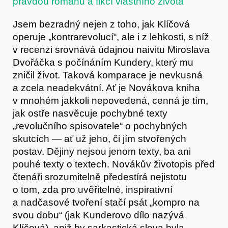
pravdou románu a fikcí vlastního života
Jsem bezradný nejen z toho, jak Klíčová
operuje „kontrarevolucí“, ale i z lehkosti, s níž
v recenzi srovnává údajnou naivitu Miroslava
Dvořáčka s počínáním Kundery, který mu
Obchod
zničil život. Taková komparace je nevkusná
a zcela neadekvátní. Ať je Novákova kniha
v mnohém jakkoli nepovedená, cenná je tím,
jak ostře nasvěcuje pochybné texty
„revolučního spisovatele“ o pochybných
skutcích — ať už jeho, či jím stvořených
postav. Dějiny nejsou jenom texty, ba ani
pouhé texty o textech. Novákův životopis před
čtenáři srozumitelně předestírá nejistotu
o tom, zda pro uvěřitelné, inspirativní
a nadčasové tvoření stačí psát „kompro na
svou dobu“ (jak Kunderovo dílo nazývá
Klíčová), aniž by sarkastická slova byla