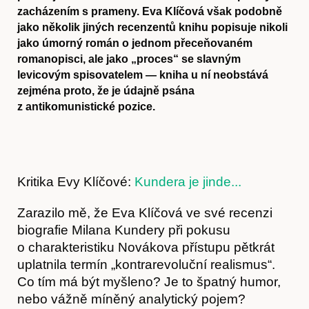
zacházením s prameny. Eva Klíčová však podobně
jako několik jiných recenzentů knihu popisuje nikoli
jako úmorný román o jednom přeceňovaném
romanopisci, ale jako „proces“ se slavným
levicovým spisovatelem — kniha u ní neobstává
zejména proto, že je údajně psána
z antikomunistické pozice.
Kritika Evy Klíčové:
Kundera je jinde...
Zarazilo mě, že Eva Klíčová ve své recenzi
biografie Milana Kundery při pokusu
o charakteristiku Novákova přístupu pětkrát
uplatnila termín „kontrarevoluční realismus“.
Co tím má být myšleno? Je to špatný humor,
nebo vážně míněný analytický pojem?