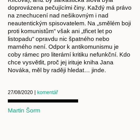
Kontakt
doprovázena pečujícími činy. Každý má právo
na znechucení nad nešikovným i nad
neautentickým spisovatelem. Na „smělém boji
proti komunistům“ však ani „třicet let po
listopadu“ opravdu nic špatného nebo
marného není. Odpor k antikomunismu je
coby rámec pro literární kritiku nefunkční. Kdo
chce vysvětlit, proč jej irituje kniha Jana
Nováka, měl by raději hledat… jinde.
27/08/2020
|
komentář
Předplatné
Martin Šorm