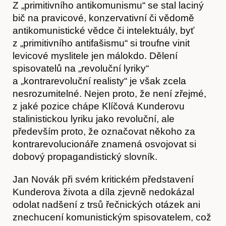
Z „primitivního antikomunismu“ se stal laciný
bič na pravicové, konzervativní či vědomě
antikomunistické vědce či intelektuály, byť
z „primitivního antifašismu“ si troufne vinit
levicové myslitele jen málokdo. Dělení
spisovatelů na „revoluční lyriky“
a „kontrarevoluční realisty“ je však zcela
nesrozumitelné. Nejen proto, že není zřejmé,
z jaké pozice chápe Klíčová Kunderovu
stalinistickou lyriku jako revoluční, ale
především proto, že označovat někoho za
kontrarevolucionáře znamená osvojovat si
dobový propagandistický slovník.
Jan Novák při svém kritickém představení
Články
Kunderova života a díla zjevně nedokázal
odolat nadšení z trsů řečnických otázek ani
znechucení komunistickým spisovatelem, což