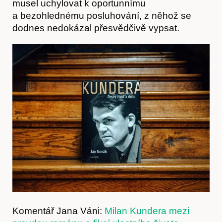
musel uchylovat k oportunnímu
a bezohlednému posluhování, z něhož se
dodnes nedokázal přesvědčivě vypsat.
O nás
Komentář Jana Váni:
Milan Kundera mezi