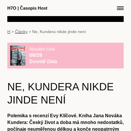
H7O
|
Časopis Host
H
>
Články
>
Ne, Kundera nikde jinde není
Aktuální číslo
06/26
Dovnitř čísla
NE, KUNDERA NIKDE
JINDE NENÍ
Polemika s recenzí Evy Klíčové. Kniha Jana Nováka
Kundera: Český život a doba má mnoho nedostatků,
počínaje neuměřenou délkou a konče neopatrným