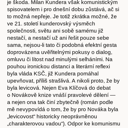
je škoda. Milan Kundera však komunistickým
spisovatelem i pro dnešní dobu zůstává, ač si
to možná nepřeje. Je totiž zkrátka možné, že
ve 21. století kunderovský výsměch
společnosti, světu ani sobě samému již
nestačí, a nestačí už ani řešit pouze sebe
sama, nejsou-li tato či podobná efektní gesta
doprovázena uvěřitelnými pokusy o dialog,
omluvu či lítost nad minulými selháními. Na
Časopis
pouhou ironickou distanci a literární reflexi
byla vláda KSČ, již Kundera pomáhal
upevňovat, příliš strašlivá. A nikoli proto, že by
byla levicová. Nejen Eva Klíčová do debat
o Novákově knize vnáší pravolevé dělení —
a nejen ona tak činí zbytečně (román podle
mě nevypovídá o tom, že by pro Nováka byla
„levicovost“ historicky neoprávněnou
„charakterovou vadou“). Odpor ke komunismu