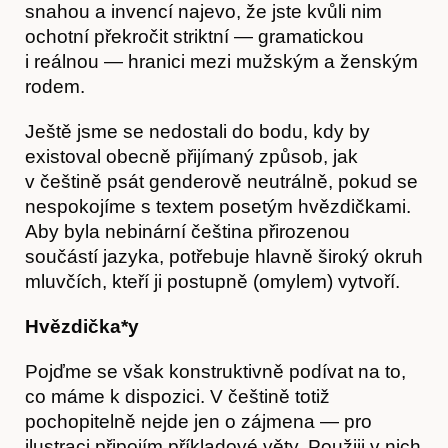
snahou a invencí najevo, že jste kvůli nim
ochotní překročit striktní — gramatickou
i reálnou — hranici mezi mužským a ženským
rodem.
Ještě jsme se nedostali do bodu, kdy by
existoval obecně přijímaný způsob, jak
v češtině psát genderově neutrálně, pokud se
nespokojíme s textem posetým hvězdičkami.
Aby byla nebinární čeština přirozenou
součástí jazyka, potřebuje hlavně široký okruh
mluvčích, kteří ji postupně (omylem) vytvoří.
Hvězdička*y
Články
Pojďme se však konstruktivně podívat na to,
co máme k dispozici. V češtině totiž
pochopitelně nejde jen o zájmena — pro
ilustraci připojím příkladové věty. Použiji v nich