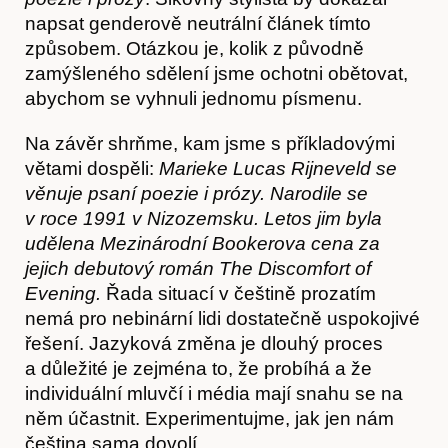
napsat genderově neutrální článek tímto
způsobem. Otázkou je, kolik z původně
zamýšleného sdělení jsme ochotni obětovat,
Předplatné
abychom se vyhnuli jednomu písmenu.
Na závěr shrňme, kam jsme s příkladovými
větami dospěli:
Marieke Lucas Rijneveld se
věnuje psaní poezie i prózy. Narodile se
v roce 1991 v Nizozemsku. Letos jim byla
udělena Mezinárodní Bookerova cena za
jejich debutový román The Discomfort of
Evening.
Řada situací v češtině prozatím
nemá pro nebinární lidi dostatečně uspokojivé
řešení. Jazyková změna je dlouhý proces
a důležité je zejména to, že probíhá a že
individuální mluvčí i média mají snahu se na
něm účastnit. Experimentujme, jak jen nám
čeština sama dovolí.