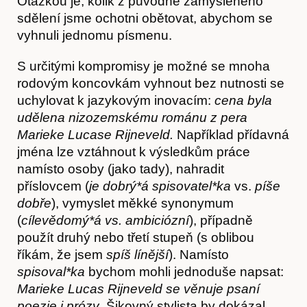
Otázkou je, kolik z původně zamýšleného
sdělení jsme ochotni obětovat, abychom se
vyhnuli jednomu písmenu.
S určitými kompromisy je možné se mnoha
Kontakt
rodovým koncovkám vyhnout bez nutnosti se
uchylovat k jazykovým inovacím:
cena byla
udělena nizozemskému románu z pera
Marieke Lucase Rijneveld.
Například přídavná
jména lze vztáhnout k výsledkům práce
namísto osoby (jako tady), nahradit
příslovcem (
je dobrý*á spisovatel*ka
vs.
píše
dobře
), vymyslet měkké synonymum
(
cílevědomý*á vs. ambiciózní
), případně
použít druhý nebo třetí stupeň (s oblibou
říkám, že jsem
spíš línější
). Namísto
spisoval*ka
bychom mohli jednoduše napsat:
Marieke Lucas Rijneveld se věnuje psaní
poezie i prózy
. Šikovný stylista by dokázal