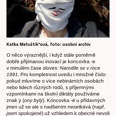
Katka Matuštík*ová, foto: osobní archiv
O nás
O něco výraznější, i když stále poměrně
dobře přijímanou inovací je koncovka -e
v minulém čase sloves:
Narodile se v roce
1991.
Pro kompletnost uvedu i množné číslo:
pokud mluvíme o více nebinárních osobách
nebo lidech různých rodů, s příjemnými
vzpomínkami na školní diktáty používáme
znak ẏ (
onẏ bylẏ
). Koncovka -é u přídavných
jmen už se ale s nadšením nesetkává (např.
jsem spokojené
) už vzhledem k obecné nevoli