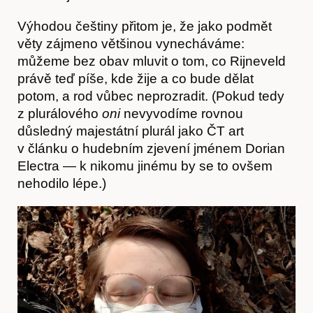
Výhodou češtiny přitom je, že jako podmět
věty zájmeno většinou vynecháváme:
můžeme bez obav mluvit o tom, co Rijneveld
právě teď píše, kde žije a co bude dělat
potom, a rod vůbec neprozradit. (Pokud tedy
z plurálového
oni
nevyvodíme rovnou
důsledný majestátní plurál jako ČT art
v článku o hudebním zjevení jménem Dorian
Electra — k nikomu jinému by se to ovšem
Akce
nehodilo lépe.)