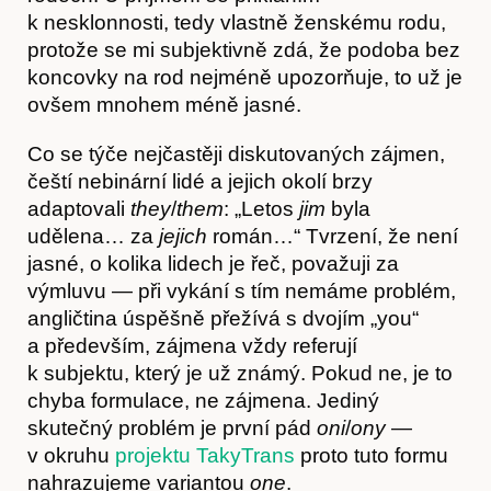
k nesklonnosti, tedy vlastně ženskému rodu,
protože se mi subjektivně zdá, že podoba bez
koncovky na rod nejméně upozorňuje, to už je
ovšem mnohem méně jasné.
Co se týče nejčastěji diskutovaných zájmen,
čeští nebinární lidé a jejich okolí brzy
adaptovali
they
/
them
: „Letos
jim
byla
udělena… za
jejich
román…“ Tvrzení, že není
jasné, o kolika lidech je řeč, považuji za
výmluvu — při vykání s tím nemáme problém,
Hostcast
angličtina úspěšně přežívá s dvojím „you“
a především, zájmena vždy referují
k subjektu, který je už známý. Pokud ne, je to
chyba formulace, ne zájmena. Jediný
skutečný problém je první pád
oni
/
ony
—
v okruhu
projektu TakyTrans
proto tuto formu
nahrazujeme variantou
one
.