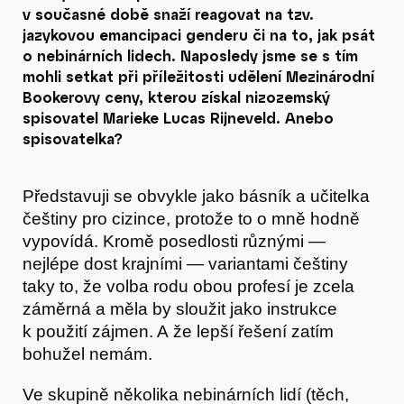
v současné době snaží reagovat na tzv.
jazykovou emancipaci genderu či na to, jak psát
o nebinárních lidech. Naposledy jsme se s tím
mohli setkat při příležitosti udělení Mezinárodní
Bookerovy ceny, kterou získal nizozemský
spisovatel Marieke Lucas Rijneveld. Anebo
spisovatelka?
Představuji se obvykle jako básník a učitelka
češtiny pro cizince, protože to o mně hodně
vypovídá. Kromě posedlosti různými —
nejlépe dost krajními — variantami češtiny
taky to, že volba rodu obou profesí je zcela
záměrná a měla by sloužit jako instrukce
k použití zájmen. A že lepší řešení zatím
bohužel nemám.
Ve skupině několika nebinárních lidí (těch,