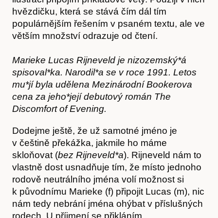
hvězdičku, která se stává čím dál tím
populárnějším řešením v psaném textu, ale ve
větším množství odrazuje od čtení.
Marieke Lucas Rijneveld je nizozemský*á
spisoval*ka. Narodil*a se v roce 1991. Letos
mu*jí byla udělena Mezinárodní Bookerova
cena za jeho*její debutový román The
Discomfort of Evening.
Dodejme ještě, že už samotné jméno je
v češtině překážka, jakmile ho máme
skloňovat (
bez Rijneveld*a
). Rijneveld nám to
Časopis
vlastně dost usnadňuje tím, že místo jednoho
rodově neutrálního jména volí možnost si
k původnímu Marieke (f) připojit Lucas (m), nic
nám tedy nebrání jména ohýbat v příslušných
rodech. U příjmení se přikláním