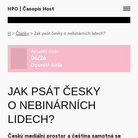
H7O
|
Časopis Host
H
>
Články
>
Jak psát česky o nebinárních lidech?
Aktuální číslo
06/26
Dovnitř čísla
JAK PSÁT ČESKY
O NEBINÁRNÍCH
LIDECH?
Český mediální prostor a čeština samotná se