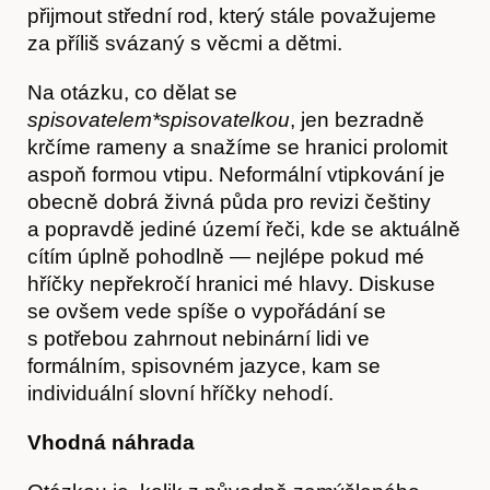
přijmout střední rod, který stále považujeme
za příliš svázaný s věcmi a dětmi.
Na otázku, co dělat se
spisovatelem*spisovatelkou
, jen bezradně
krčíme rameny a snažíme se hranici prolomit
aspoň formou vtipu. Neformální vtipkování je
Obchod
obecně dobrá živná půda pro revizi češtiny
a popravdě jediné území řeči, kde se aktuálně
cítím úplně pohodlně — nejlépe pokud mé
hříčky nepřekročí hranici mé hlavy. Diskuse
se ovšem vede spíše o vypořádání se
s potřebou zahrnout nebinární lidi ve
formálním, spisovném jazyce, kam se
individuální slovní hříčky nehodí.
Vhodná náhrada