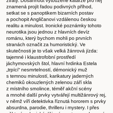
ztráty. Dosáhnout vytoužené katarze pro něj
znamená projít řadou podivných příhod,
setkat se s panoptikem bizarních postav
Články
a pochopit Angličanovi vzdálenou českou
realitu a minulost. Ironické poznámky tohoto
neurotika jsou jednou z hlavních devíz
románu, který bychom mohli po prvních
stranách označit za humoristický. Ve
skutečnosti je to však velká žánrová jízda:
tajemné i klaustrofobní prostředí
jáchymovských štol, hlavní hrdinka Estela
„trpící“ nesmrtelností, démonický muž
s temnou minulostí, karikatury jaderných
Časopis
chemiků okouzlených zelenou září skla
z místního smolince, téměř akční scény
a mnohé další prvky vytvářejí multižánrový rej,
v němž víří detektivka říznutá hororem s prvky
absurdna, parodie, thrilleru i mystery. I přes