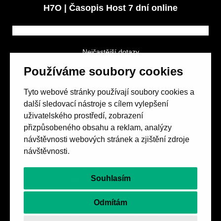
H7O | Časopis Host 7 dní online
Nejčastější dotazy
GDPR a podmínky soutěže
Používáme soubory cookies
Obchodní podmínky
Tyto webové stránky používají soubory cookies a
další sledovací nástroje s cílem vylepšení
uživatelského prostředí, zobrazení
přizpůsobeného obsahu a reklam, analýzy
návštěvnosti webových stránek a zjištění zdroje
Spolek přátel vydávání
časopisu HOST
návštěvnosti.
Beethovenova 25/4
657 42 Brno-střed
Souhlasím
objednavky@casopishost.cz
+420 775 995 695
Odmítám
Revue Host vychází s laskavou finanční podporou