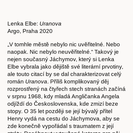
Lenka Elbe:
Uranova
Argo, Praha 2020
„V tomhle městě nebylo nic uvěřitelné. Nebo
naopak. Nic nebylo neuvěřitelné.“ Takový je
nejen současný Jáchymov, který si Lenka
Elbe vybrala jako dějiště své literární prvotiny,
ale touto citací by se dal charakterizovat celý
román
Uranova
. Příliš komplikovaný děj
rozprostřený na čtyřech stech stranách začíná
v srpnu 1968, kdy mladá Angličanka Angela
odjíždí do Československa, kde zmizí beze
stopy. O 35 let později se její bývalý přítel
Henry vydá na cestu do Jáchymova, aby se
zde konečně vypořádal s traumatem z její