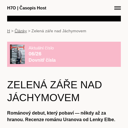
H7O
|
Časopis Host
H
>
Články
>
Zelená záře nad Jáchymovem
Aktuální číslo
06/26
Dovnitř čísla
ZELENÁ ZÁŘE NAD
JÁCHYMOVEM
Románový debut, který pobaví — někdy až za
hranou. Recenze románu Uranova od Lenky Elbe.