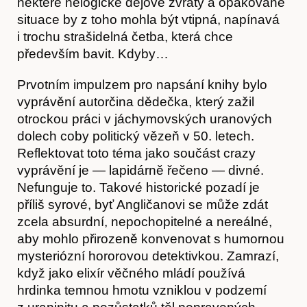
některé nelogické dějové zvraty a opakované
situace by z toho mohla být vtipná, napínavá
i trochu strašidelná četba, která chce
především bavit. Kdyby…
Hostcast
Prvotním impulzem pro napsání knihy bylo
vyprávění autorčina dědečka, který zažil
otrockou práci v jáchymovských uranových
dolech coby politický vězeň v 50. letech.
Reflektovat toto téma jako součást crazy
vyprávění je — lapidárně řečeno — divné.
Nefunguje to. Takové historické pozadí je
příliš syrové, byť Angličanovi se může zdát
zcela absurdní, nepochopitelné a nereálné,
aby mohlo přirozeně konvenovat s humornou
Akce
mysteriózní hororovou detektivkou. Zamrazí,
když jako elixír věčného mládí používá
hrdinka temnou hmotu vzniklou v podzemí