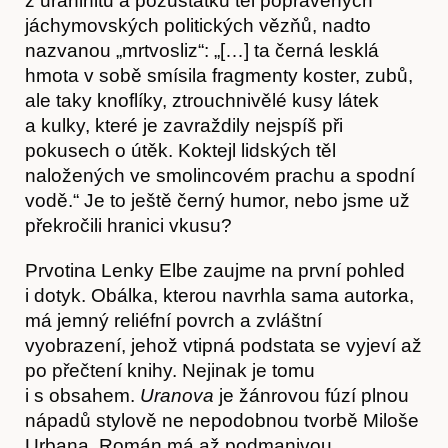
z uraninitu a pozůstatků těl popravených
jáchymovských politických vězňů, nadto
nazvanou „mrtvosliz“: „[…] ta černá lesklá
hmota v sobě smísila fragmenty koster, zubů,
ale taky knoflíky, ztrouchnivělé kusy látek
a kulky, které je zavraždily nejspíš při
pokusech o útěk. Koktejl lidských těl
naložených ve smolincovém prachu a spodní
O nás
vodě.“ Je to ještě černý humor, nebo jsme už
překročili hranici vkusu?
Prvotina Lenky Elbe zaujme na první pohled
i dotyk. Obálka, kterou navrhla sama autorka,
má jemný reliéfní povrch a zvláštní
vyobrazení, jehož vtipná podstata se vyjeví až
po přečtení knihy. Nejinak je tomu
i s obsahem.
Uranova
je žánrovou fúzí plnou
nápadů stylově ne nepodobnou tvorbě Miloše
Obchod
Urbana. Román má až podmanivou