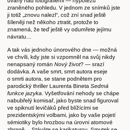
úvahy nad fotografiemi — hypotézu
zraněného pohledu. V jednom ze snímků jste
ji totiž „znovu nalezl“, což zní snad ještě
šíleněji než někoho ztratit, protože to
znamená, že teď ještě vy odumřete jejímu
návratu…
A tak vás jednoho únorového dne — možná
ve chvíli, kdy jste si vzpomněl na svůj nikdy
nenapsaný román
Nový život
? — srazí
dodávka. A vaše smrt, smrt autora eseje
o smrti autora, se stane podnětem pro
parodický thriller Laurenta Bineta
Sedmá
funkce jazyka
. Vyšetřování nehody se chápe
nabubřelý komisař, jako byste snad figuroval
Předplatné
ve spiknutí levičáků před blížícími se
prezidentskými volbami, jako by vaše pojetí
sémiotiky bylo hrozbou na úrovni atomové
zbraně… Stáváte se karikaturou. Smutek se