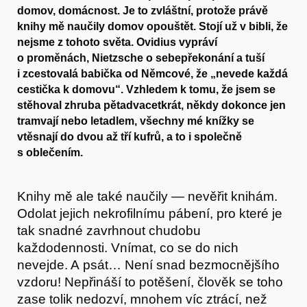
domov, domácnost. Je to zvláštní, protože právě
knihy mě naučily domov opouštět. Stojí už v bibli, že
nejsme z tohoto světa. Ovidius vypráví
o proměnách, Nietzsche o sebepřekonání a tuší
i zcestovalá babička od Němcové, že „nevede každá
cestička k domovu“. Vzhledem k tomu, že jsem se
stěhoval zhruba pětadvacetkrát, někdy dokonce jen
tramvají nebo letadlem, všechny mé knížky se
vtěsnají do dvou až tří kufrů, a to i společně
s oblečením.
Knihy mě ale také naučily — nevěřit knihám.
Odolat jejich nekrofilnímu pábení, pro které je
tak snadné zavrhnout chudobu
každodennosti. Vnímat, co se do nich
nevejde. A psát… Není snad bezmocnějšího
vzdoru! Nepřináší to potěšení, člověk se toho
zase tolik nedozví, mnohem víc ztrácí, než