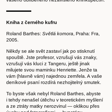
Obchod
Kniha z černého kufru
Roland Barthes:
Světlá komora
, Praha: Fra,
2005.
Někdy se ale svět zastaví jak po stisknutí
spouště. Jste profesor, vzrušují vás znaky,
vzrušují vás kluci z Tangeru, ještě jinak
milujete svou maminku Henriette. Jenže ta
vám (hlavně vám) najednou zemřela. A vaše
deníkové psaní rozdírá nezhojitelný smutek.
To byste však nebyl Roland Barthes, abyste
i tehdy nenašel útěchu v teoretickém myšlení
a ze ztráty matky nerozvinul — oklikou přes
Kontakt