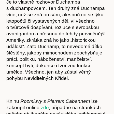
Je to vlastně rozhovor Duchampa
s duchampovcem. Ten druhý zná Duchampa
více, než se zná on sám, alespoň co se týká
letopočtů či vystavených děl, ví všechno
O nás
o tvůrcově dospívání, rozluce s evropskou
avantgardou a přesunu do tehdy provinčnější
Ameriky, zkrátka zná ho jako „historickou
událost“. Zato Duchamp, to nevědomé dítko
štěstěny, jakoby mimochodem zpochybňuje
práci, politiku, náboženství, manželství,
koncept bytí, dokonce i tvořivou funkci
umělce. Všechno, jen aby zůstal věrný
pohybu Neviditelných Křídel.
Knihu
Rozmluvy s Pierrem Cabannem
lze
zakoupit online
zde
, případně na stránkách
vašeho oblíbeného nezávislého knihkupectví.