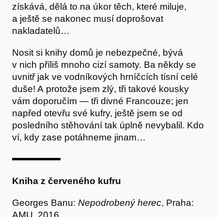
získává, dělá to na úkor těch, které miluje,
a ještě se nakonec musí doprošovat
nakladatelů…
Nosit si knihy domů je nebezpečné, bývá
v nich příliš mnoho cizí samoty. Ba někdy se
uvnitř jak ve vodníkových hrníčcích tísní celé
duše! A protože jsem zlý, tři takové kousky
vám doporučím — tři divné Francouze; jen
napřed otevřu své kufry, ještě jsem se od
posledního stěhování tak úplně nevybalil. Kdo
ví, kdy zase potáhneme jinam…
Kniha z červeného kufru
Georges Banu:
Nepodrobený herec
, Praha:
AMU, 2016.