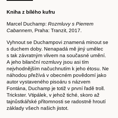
Kniha z bílého kufru
Marcel Duchamp:
Rozmluvy s Pierrem
Cabannem
, Praha: Tranzit, 2017.
Akce
Vyhnout se Duchampovi znamená minout se
s duchem doby. Nenapadá mě jiný umělec
s tak závratným vlivem na současné umění.
A jeho bilanční rozmluvy jsou asi tím
nejvhodnějším načuchnutím k jeho étosu. Ne
náhodou přežívá v obecném povědomí jako
autor vystaveného pisoáru s názvem
Fontána, Duchamp je totiž v první řadě troll.
Trickster. Vtipálek, v jehož tiché, skoro až
tajnůstkářské přítomnosti se radostně hroutí
základy všech našich jistot.