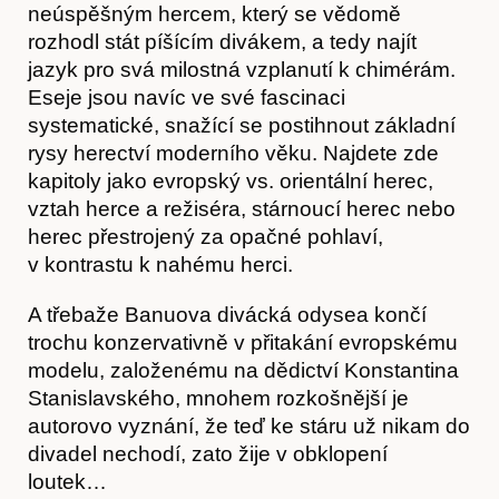
neúspěšným hercem, který se vědomě
rozhodl stát píšícím divákem, a tedy najít
jazyk pro svá milostná vzplanutí k chimérám.
Eseje jsou navíc ve své fascinaci
systematické, snažící se postihnout základní
rysy herectví moderního věku. Najdete zde
kapitoly jako evropský vs. orientální herec,
vztah herce a režiséra, stárnoucí herec nebo
herec přestrojený za opačné pohlaví,
v kontrastu k nahému herci.
Časopis
A třebaže Banuova divácká odysea končí
trochu konzervativně v přitakání evropskému
modelu, založenému na dědictví Konstantina
Stanislavského, mnohem rozkošnější je
autorovo vyznání, že teď ke stáru už nikam do
divadel nechodí, zato žije v obklopení
loutek…