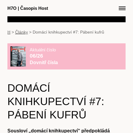
H7O
|
Časopis Host
H
>
Články
>
Domácí knihkupectví #7: Pábení kufrů
Aktuální číslo
06/26
Dovnitř čísla
DOMÁCÍ
KNIHKUPECTVÍ #7:
PÁBENÍ KUFRŮ
Sousloví „domácí knihkupectví“ předpokládá