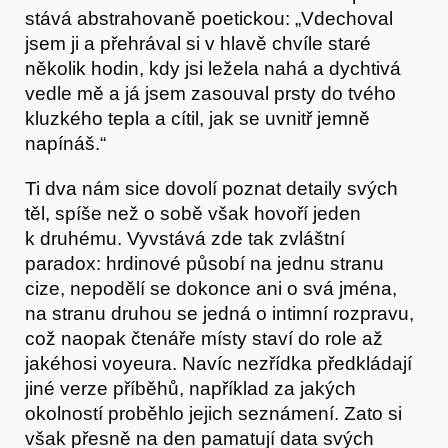
stává abstrahovaně poetickou: „Vdechoval
jsem ji a přehrával si v hlavě chvíle staré
několik hodin, kdy jsi ležela nahá a dychtivá
vedle mě a já jsem zasouval prsty do tvého
Hostcast
kluzkého tepla a cítil, jak se uvnitř jemně
napínáš.“
Ti dva nám sice dovolí poznat detaily svých
těl, spíše než o sobě však hovoří jeden
k druhému. Vyvstává zde tak zvláštní
paradox: hrdinové působí na jednu stranu
cize, nepodělí se dokonce ani o svá jména,
na stranu druhou se jedná o intimní rozpravu,
což naopak čtenáře místy staví do role až
jakéhosi voyeura. Navíc nezřídka předkládají
jiné verze příběhů, například za jakých
okolností proběhlo jejich seznámení. Zato si
Akce
však přesně na den pamatují data svých