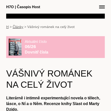
H7O
|
Časopis Host
H
>
Články
>
Vášnivý románek na celý život
Aktuální číslo
06/26
Dovnitř čísla
VÁŠNIVÝ ROMÁNEK
NA CELÝ ŽIVOT
Literárně i intimně experimentující novela o tělech,
lásce, o Ní a o Něm. Recenze knihy Slast od Marty
Dzido.