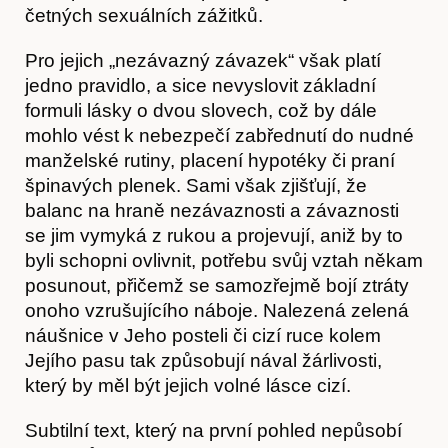
četných sexuálních zážitků.
Pro jejich „nezávazný závazek“ však platí
jedno pravidlo, a sice nevyslovit základní
formuli lásky o dvou slovech, což by dále
mohlo vést k nebezpečí zabřednutí do nudné
manželské rutiny, placení hypotéky či praní
špinavých plenek. Sami však zjišťují, že
balanc na hraně nezávaznosti a závaznosti
se jim vymyká z rukou a projevují, aniž by to
byli schopni ovlivnit, potřebu svůj vztah někam
O nás
posunout, přičemž se samozřejmě bojí ztráty
onoho vzrušujícího náboje. Nalezená zelená
náušnice v Jeho posteli či cizí ruce kolem
Jejího pasu tak způsobují nával žárlivosti,
který by měl být jejich volné lásce cizí.
Subtilní text, který na první pohled nepůsobí