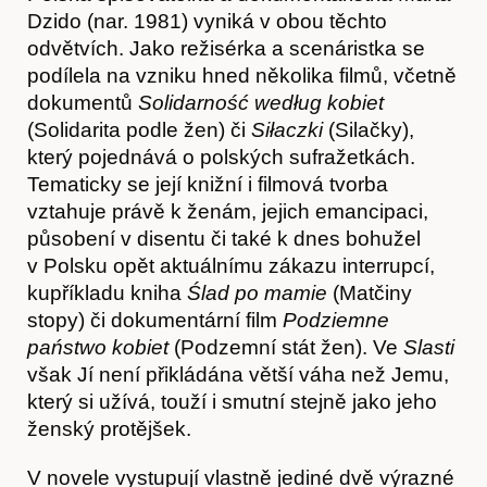
Dzido (nar. 1981) vyniká v obou těchto
odvětvích. Jako režisérka a scenáristka se
podílela na vzniku hned několika filmů, včetně
dokumentů
Solidarność według kobiet
(Solidarita podle žen) či
Siłaczki
(Silačky),
který pojednává o polských sufražetkách.
Tematicky se její knižní i filmová tvorba
vztahuje právě k ženám, jejich emancipaci,
působení v disentu či také k dnes bohužel
v Polsku opět aktuálnímu zákazu interrupcí,
kupříkladu kniha
Ślad po mamie
(Matčiny
stopy) či dokumentární film
Podziemne
państwo kobiet
(Podzemní stát žen). Ve
Slasti
však Jí není přikládána větší váha než Jemu,
který si užívá, touží i smutní stejně jako jeho
Články
ženský protějšek.
V novele vystupují vlastně jediné dvě výrazné