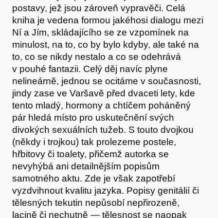
postavy, jež jsou zároveň vypravěči. Celá
kniha je vedena formou jakéhosi dialogu mezi
Ní a Jím, skládajícího se ze vzpomínek na
minulost, na to, co by bylo kdyby, ale také na
to, co se nikdy nestalo a co se odehrává
v pouhé fantazii. Celý děj navíc plyne
nelineárně, jednou se ocitáme v současnosti,
jindy zase ve Varšavě před dvaceti lety, kde
tento mladý, hormony a chtíčem poháněný
Časopis
pár hledá místo pro uskutečnění svých
divokých sexuálních tužeb. S touto dvojkou
(někdy i trojkou) tak prolezeme postele,
hřbitovy či toalety, přičemž autorka se
nevyhýbá ani detailnějším popisům
samotného aktu. Zde je však zapotřebí
vyzdvihnout kvalitu jazyka. Popisy genitálií či
tělesných tekutin nepůsobí nepřirozeně,
lacině či nechutně — tělesnost se naopak