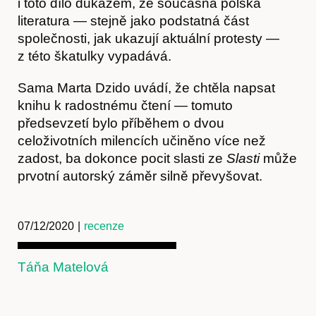
i toto dílo důkazem, že současná polská
Kontakt
literatura — stejně jako podstatná část
společnosti, jak ukazují aktuální protesty —
z této škatulky vypadává.
Sama Marta Dzido uvádí, že chtěla napsat
knihu k radostnému čtení — tomuto
předsevzetí bylo příběhem o dvou
celoživotních milencích učiněno více než
zadost, ba dokonce pocit slasti ze
Slasti
může
prvotní autorský záměr silně převyšovat.
07/12/2020
|
recenze
Předplatné
Táňa Matelová