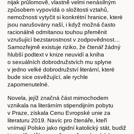
nijak průlomově, vlastně velmi nenásilným
způsobem vypovídá o složitosti vztahů,
nemožnosti vytyčit si konkrétní hranice, které
jsou narušovány naší, i když možná často
racionálně odmítanou touhou přeměnit
vzrušující bezstarostnost v zodpovědnost…
Obchod
Samozřejmě existuje riziko, že čtenář žádný
hlubší podtext v knize neuvidí a kniha
o sexuálních dobrodružstvích mu splyne
v jedno velké dobrodružství literární, které
bude sice osvěžující, ale rychle
zapomenutelné.
Novela, jejíž značná část mimochodem
vznikala na literárním stipendijním pobytu
v Praze, získala Cenu Evropské unie za
literaturu 2019. Navíc pro čtenáře, kteří
vnímají Polsko jako rigidní katolický stát, budiž