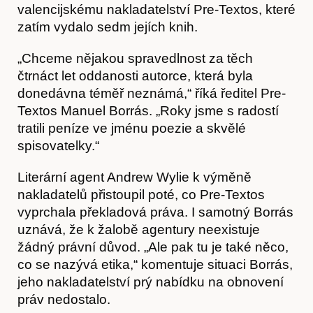
valencijskému nakladatelství Pre-Textos, které
zatím vydalo sedm jejích knih.
„Chceme nějakou spravedlnost za těch
čtrnáct let oddanosti autorce, která byla
donedávna téměř neznámá,“ říká ředitel Pre-
Textos Manuel Borrás. „Roky jsme s radostí
tratili peníze ve jménu poezie a skvělé
spisovatelky.“
Akce
Literární agent Andrew Wylie k výměně
nakladatelů přistoupil poté, co Pre-Textos
vyprchala překladová práva. I samotný Borrás
uznává, že k žalobě agentury neexistuje
žádný právní důvod. „Ale pak tu je také něco,
co se nazývá etika,“ komentuje situaci Borrás,
jeho nakladatelství prý nabídku na obnovení
práv nedostalo.