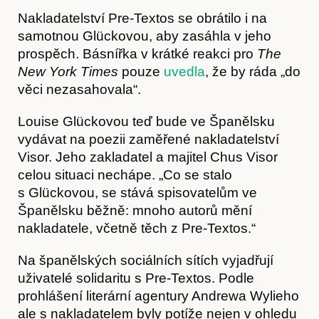
Nakladatelství Pre-Textos se obrátilo i na
samotnou Glückovou, aby zasáhla v jeho
prospěch. Básnířka v krátké reakci pro
The
O nás
New York Times
pouze
uvedla
, že by ráda „do
věci nezasahovala“.
Louise Glückovou teď bude ve Španělsku
vydávat na poezii zaměřené nakladatelství
Visor. Jeho zakladatel a majitel Chus Visor
celou situaci nechápe. „Co se stalo
s Glückovou, se stává spisovatelům ve
Španělsku běžně: mnoho autorů mění
nakladatele, včetně těch z Pre-Textos.“
Na španělských sociálních sítích vyjadřují
Obchod
uživatelé solidaritu s Pre-Textos. Podle
prohlášení literární agentury Andrewa Wylieho
ale s nakladatelem byly potíže nejen v ohledu