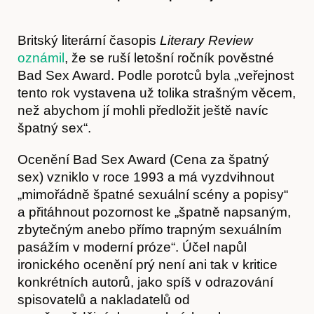
Britský literární časopis
Literary Review
oznámil
, že se ruší letošní ročník pověstné
Bad Sex Award. Podle porotců byla „veřejnost
tento rok vystavena už tolika strašným věcem,
než abychom jí mohli předložit ještě navíc
špatný sex“.
Ocenění Bad Sex Award (Cena za špatný
sex) vzniklo v roce 1993 a má vyzdvihnout
„mimořádně špatné sexuální scény a popisy“
a přitáhnout pozornost ke „špatně napsaným,
zbytečným anebo přímo trapným sexuálním
pasážím v moderní próze“. Účel napůl
ironického ocenění prý není ani tak v kritice
konkrétních autorů, jako spíš v odrazování
spisovatelů a nakladatelů od