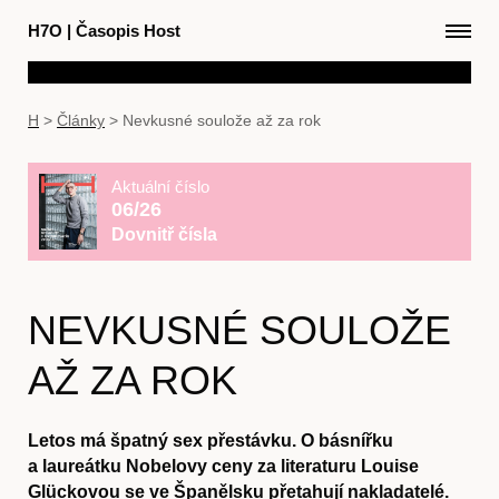
H7O
|
Časopis Host
H
>
Články
>
Nevkusné soulože až za rok
Aktuální číslo
06/26
Dovnitř čísla
NEVKUSNÉ SOULOŽE
AŽ ZA ROK
Letos má špatný sex přestávku. O básnířku
a laureátku Nobelovy ceny za literaturu Louise
Glückovou se ve Španělsku přetahují nakladatelé.