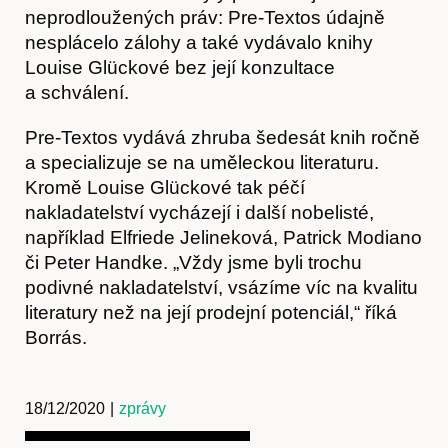
neprodloužených práv: Pre-Textos údajně
nesplácelo zálohy a také vydávalo knihy
Louise Glückové bez její konzultace
a schválení.
Pre-Textos vydává zhruba šedesát knih ročně
a specializuje se na uměleckou literaturu.
Kromě Louise Glückové tak péčí
nakladatelství vycházejí i další nobelisté,
Kontakt
například Elfriede Jelineková, Patrick Modiano
či Peter Handke. „Vždy jsme byli trochu
podivné nakladatelství, vsázíme víc na kvalitu
literatury než na její prodejní potenciál,“ říká
Borrás.
18/12/2020
|
zprávy