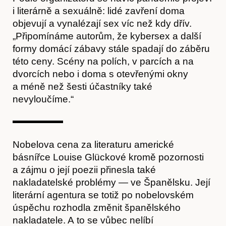
i literárně a sexuálně: lidé zavření doma
objevují a vynalézají sex víc než kdy dřív.
„Připomínáme autorům, že kybersex a další
formy domácí zábavy stále spadají do záběru
Časopis
této ceny. Scény na polích, v parcích a na
dvorcích nebo i doma s otevřenými okny
a méně než šesti účastníky také
nevyloučíme.“
Nobelova cena za literaturu americké
básnířce Louise Glückové kromě pozornosti
a zájmu o její poezii přinesla také
nakladatelské problémy — ve Španělsku. Její
literární agentura se totiž po nobelovském
Hostcast
úspěchu rozhodla změnit španělského
nakladatele. A to se vůbec nelíbí