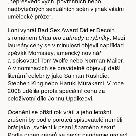
„nepřesvědčivých, povrchních nebo
nadbytečných sexuálních scén v jinak vitální
umělecké próze“.
Loni vyhrál Bad Sex Award Didier Decoin
s románem
Úřad pro zahrady a rybníky
. Mezi
laureáty ceny se v minulosti objevil například
zpěvák Morrissey, americký novinář
a spisovatel Tom Wolfe nebo Norman Mailer.
A v nominacích se pravidelně objevují další
literární celebrity jako Salman Rushdie,
Články
Stephen King nebo Haruki Murakami. V roce
2008 udělila porota speciální cenu za
celoživotní dílo Johnu Updikeovi.
Ocenění se příští rok vrátí a jeho letošní
zrušení by podle porotců spisovatelé neměli
brát jako „svolení k psaní špatného sexu“.
Podle organizátorů se navíc pandemie projeví