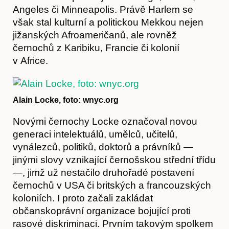
Angeles či Minneapolis. Právě Harlem se
však stal kulturní a politickou Mekkou nejen
jižanských Afroameričanů, ale rovněž
černochů z Karibiku, Francie či kolonií
v Africe.
Alain Locke, foto: wnyc.org
Novými černochy Locke označoval novou
generaci intelektuálů, umělců, učitelů,
vynálezců, politiků, doktorů a právníků —
jinými slovy vznikající černošskou střední třídu
—, jimž už nestačilo druhořadé postavení
černochů v USA či britských a francouzských
koloniích. I proto začali zakládat
občanskoprávní organizace bojující proti
rasové diskriminaci. Prvním takovým spolkem