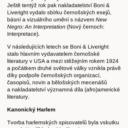
Ještě tentýž rok pak nakladatelství Boni &
Akce
Liveright vydalo sbírku černošských esejů,
básní a vizuálního umění s názvem
New
Negro: An Interpretation
(Nový černoch:
Interpretace).
V následujících letech se Boni & Liveright
stalo hlavním vydavatelem černošské
literatury v USA a mezi stěžejním rokem 1924
a počátkem druhé světové války vznikla právě
díky podpoře černošských organizací,
časopisů, novin a bělošských mecenášů
a nakladatelství významná díla (afro)americké
literatury.
Kanonický Harlem
Tvorba harlemských spisovatelů byla vskutku