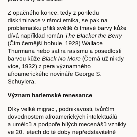
Z opačného konce, tedy z pohledu
diskriminace v rámci etnika, se pak na
problematiku příliš světlé či tmavé barvy kůže
dívá například román
The Blacker the Berry
(Čím černější bobule, 1928) Wallace
Thurmana nebo satira rasismu a posedlosti
barvou kůže
Black No More
(Černá už nikdy
více, 1932) z pera významného
Předplatné
afroamerického novináře George S.
Schuylera.
Význam harlemské renesance
Díky velké migraci, podnikavosti, tvůrčím
dovednostem afroamerických intelektuálů
a umělců a podpoře bílých mecenášů vznikly
ve 20. letech do té doby nepředstavitelně