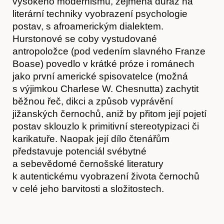
vysokého modernismu, zejména důraz na
literární techniky vyobrazení psychologie
postav, s afroamerickým dialektem.
Hurstonové se coby vystudované
antropoložce (pod vedením slavného Franze
Boase) povedlo v krátké próze i románech
Obchod
jako první americké spisovatelce (možná
s výjimkou Charlese W. Chesnutta) zachytit
běžnou řeč, dikci a způsob vyprávění
jižanských černochů, aniž by přitom její pojetí
postav sklouzlo k primitivní stereotypizaci či
karikatuře. Naopak její dílo čtenářům
představuje potenciál svébytné
a sebevědomé černošské literatury
k autentickému vyobrazení života černochů
v celé jeho barvitosti a složitostech.