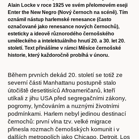
Alain Locke v roce 1925 ve svém přelomovém eseji
Enter the New Negro (Nový černoch na scéně). Tím
oznámil nástup harlemské renesance (často
označované jako renesance nových černochů),
esteticky a ideově různorodého černošského
uměleckého a intelektuálního hnutí 20. a 30. let 20.
století. Text přinášíme v rámci Měsíce černošské
historie, který každoročně probíhá v únoru.
Během prvních dekád 20. století se totiž ze
severní části Manhattanu postupně stalo
útočiště desetitisíců Afroameričanů, kteří
utíkali z jihu USA před segregačními zákony,
pogromy, lynčováním a nuznými životními
podmínkami. Harlem nebyl jedinou destinací
černochů: první vlna tzv. velké migrace
přinesla rozmach černošských komunit i v
dalších metropolích jako Chicago, Detroit, Los