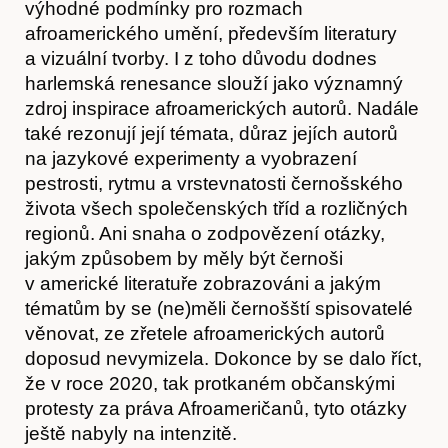
výhodné podmínky pro rozmach
afroamerického umění, především literatury
a vizuální tvorby. I z toho důvodu dodnes
harlemská renesance slouží jako významný
zdroj inspirace afroamerických autorů. Nadále
také rezonují její témata, důraz jejích autorů
na jazykové experimenty a vyobrazení
pestrosti, rytmu a vrstevnatosti černošského
života všech společenských tříd a rozličných
regionů. Ani snaha o zodpovězení otázky,
jakým způsobem by měly být černoši
v americké literatuře zobrazováni a jakým
tématům by se (ne)měli černošští spisovatelé
věnovat, ze zřetele afroamerických autorů
doposud nevymizela. Dokonce by se dalo říct,
že v roce 2020, tak protkaném občanskými
protesty za práva Afroameričanů, tyto otázky
ještě nabyly na intenzitě.