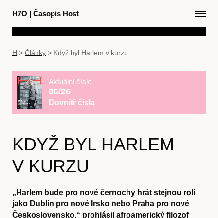
H7O
|
Časopis Host
H
>
Články
>
Když byl Harlem v kurzu
Aktuální číslo
06/26
Dovnitř čísla
KDYŽ BYL HARLEM
V KURZU
„Harlem bude pro nové černochy hrát stejnou roli
jako Dublin pro nové Irsko nebo Praha pro nové
Československo,“ prohlásil afroamerický filozof