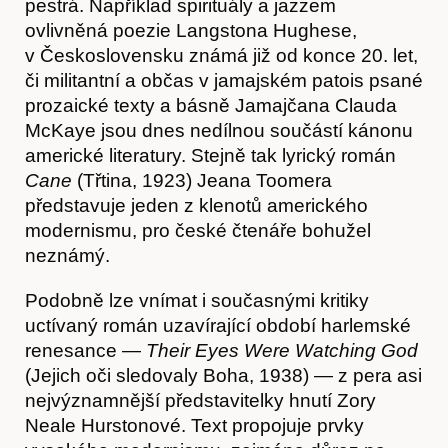
pestrá. Například spirituály a jazzem
ovlivněná poezie Langstona Hughese,
v Československu známá již od konce 20. let,
či militantní a občas v jamajském patois psané
O nás
prozaické texty a básně Jamajčana Clauda
McKaye jsou dnes nedílnou součástí kánonu
americké literatury. Stejně tak lyrický román
Cane
(Třtina, 1923) Jeana Toomera
představuje jeden z klenotů amerického
modernismu, pro české čtenáře bohužel
neznámý.
Podobně lze vnímat i současnými kritiky
uctívaný román uzavírající období harlemské
renesance —
Their Eyes Were Watching God
(Jejich oči sledovaly Boha, 1938) — z pera asi
nejvýznamnější představitelky hnutí Zory
Neale Hurstonové. Text propojuje prvky