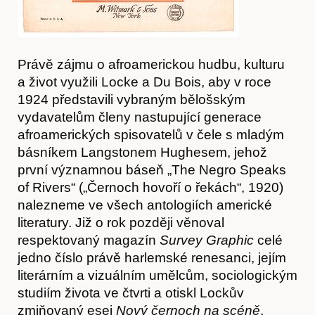
Právě zájmu o afroamerickou hudbu, kulturu
a život využili Locke a Du Bois, aby v roce
1924 představili vybraným bělošským
vydavatelům členy nastupující generace
afroamerických spisovatelů v čele s mladým
básníkem Langstonem Hughesem, jehož
první významnou báseň „The Negro Speaks
of Rivers“ („Černoch hovoří o řekách“, 1920)
nalezneme ve všech antologiích americké
literatury. Již o rok později věnoval
respektovaný magazín
Survey Graphic
celé
jedno číslo právě harlemské renesanci, jejím
literárním a vizuálním umělcům, sociologickým
studiím života ve čtvrti a otiskl Lockův
zmiňovaný esej
Nový černoch na scéně
.