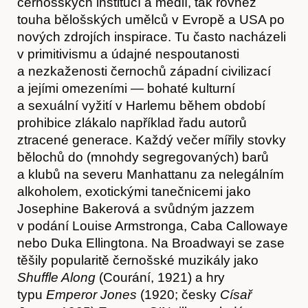
černošských institucí a médií, tak rovněž
touha bělošských umělců v Evropě a USA po
nových zdrojích inspirace. Tu často nacházeli
v primitivismu a údajné nespoutanosti
a nezkaženosti černochů západní civilizací
a jejími omezeními — bohaté kulturní
a sexuální vyžití v Harlemu během období
prohibice zlákalo například řadu autorů
ztracené generace. Každý večer mířily stovky
bělochů do (mnohdy segregovaných) barů
a klubů na severu Manhattanu za nelegálním
alkoholem, exotickými tanečnicemi jako
Josephine Bakerová a svůdným jazzem
v podání Louise Armstronga, Caba Callowaye
nebo Duka Ellingtona. Na Broadwayi se zase
těšily popularitě černošské muzikály jako
Časopis
Shuffle Along
(Courání, 1921) a hry
typu
Emperor Jones
(1920; česky
Císař