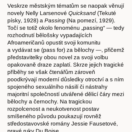
Veskrze městským tématům se naopak věnují
novely Nelly Larsenové
Quicksand
(Tekuté
písky, 1928) a
Passing
(Na pomezí, 1929).
Točí se totiž okolo fenoménu „passing“ — tedy
rozhodnutí bělošsky vypadajících
Afroameričanů opustit svoji komunitu
a vydávat se (pass for) za bělochy —, přičemž
Kontakt
představitelky obou novel za svoji volbu
opakovaně draze zaplatí. Skrze jejich tragické
příběhy se však čtenářům zároveň
poodkrývají moderní důsledky otroctví a s ním
spojeného sexuálního násilí či nástrahy
majoritní společností utvářené dělicí čáry mezi
bělochy a černochy. Na tragickou
rozpolcenost a neukotvenost postav
smíšeného původu poukazují rovněž
středostavovské romány Jessie Fausetové,
pravé ruky Du Boise.