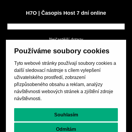
H7O | Časopis Host 7 dní online
Nejčastější dotazy
GDPR a podmínky soutěže
Používáme soubory cookies
Obchodní podmínky
Tyto webové stránky používají soubory cookies a
další sledovací nástroje s cílem vylepšení
uživatelského prostředí, zobrazení
přizpůsobeného obsahu a reklam, analýzy
návštěvnosti webových stránek a zjištění zdroje
Spolek přátel vydávání
časopisu HOST
návštěvnosti.
Beethovenova 25/4
657 42 Brno-střed
Souhlasím
objednavky@casopishost.cz
+420 775 995 695
Odmítám