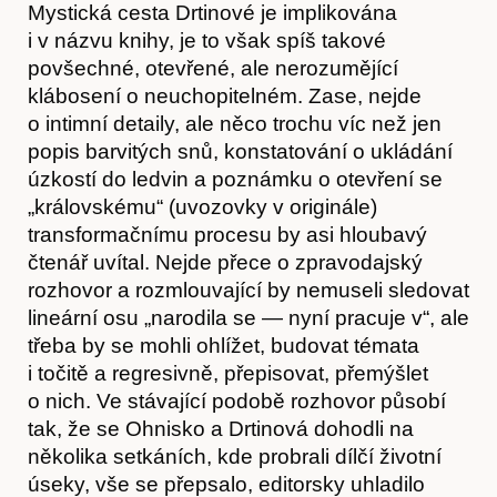
Mystická cesta Drtinové je implikována
Akce
i v názvu knihy, je to však spíš takové
povšechné, otevřené, ale nerozumějící
klábosení o neuchopitelném. Zase, nejde
o intimní detaily, ale něco trochu víc než jen
popis barvitých snů, konstatování o ukládání
úzkostí do ledvin a poznámku o otevření se
„královskému“ (uvozovky v originále)
transformačnímu procesu by asi hloubavý
čtenář uvítal. Nejde přece o zpravodajský
rozhovor a rozmlouvající by nemuseli sledovat
lineární osu „narodila se — nyní pracuje v“, ale
třeba by se mohli ohlížet, budovat témata
i točitě a regresivně, přepisovat, přemýšlet
O nás
o nich. Ve stávající podobě rozhovor působí
tak, že se Ohnisko a Drtinová dohodli na
několika setkáních, kde probrali dílčí životní
úseky, vše se přepsalo, editorsky uhladilo