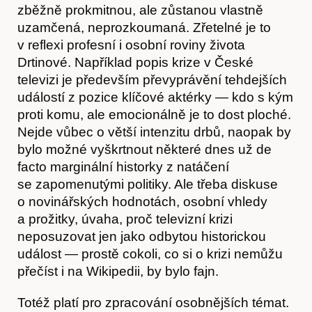
zběžně prokmitnou, ale zůstanou vlastně
uzamčená, neprozkoumaná. Zřetelné je to
v reflexi profesní i osobní roviny života
Drtinové. Například popis krize v České
televizi je především převyprávění tehdejších
událostí z pozice klíčové aktérky — kdo s kým
Hostcast
proti komu, ale emocionálně je to dost ploché.
Nejde vůbec o větší intenzitu drbů, naopak by
bylo možné vyškrtnout některé dnes už de
facto marginální historky z natáčení
se zapomenutými politiky. Ale třeba diskuse
o novinářských hodnotách, osobní vhledy
a prožitky, úvaha, proč televizní krizi
neposuzovat jen jako odbytou historickou
událost — prostě cokoli, co si o krizi nemůžu
přečíst i na Wikipedii, by bylo fajn.
Totéž platí pro zpracování osobnějších témat.