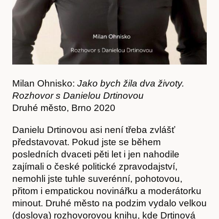
Milan Ohnisko:
Jako bych žila dva životy.
Rozhovor s Danielou Drtinovou
Druhé město, Brno 2020
Danielu Drtinovou asi není třeba zvlášť
představovat. Pokud jste se během
posledních dvaceti pěti let i jen nahodile
zajímali o české politické zpravodajství,
nemohli jste tuhle suverénní, pohotovou,
přitom i empatickou novinářku a moderátorku
Články
minout. Druhé město na podzim vydalo velkou
(doslova) rozhovorovou knihu, kde Drtinová