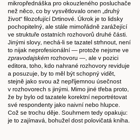
mikropřednáška pro okouzleného posluchače
než něco, co by vysvětlovalo onen „druhý
život“ filozofující Drtinové. Úkrok je to lidsky
pochopitelný, ale stále mimořádně zarážející
Kontakt
ve struktuře ostatních rozhovorů druhé části.
Jinými slovy, nechá-li se tazatel strhnout, není
to nijak neprofesionální — protože nejsme ve
zpravodajském
rozhovoru —, ale v pozici
editora, toho, kdo nahrané rozhovory reviduje
a posuzuje, by to měl být schopný vidět,
stejně jako svou až nepříjemnou úsečnost
v rozhovorech s jinými. Mimo jiné třeba proto,
že by bylo od tazatele korektní neportrétovat
své respondenty jako naivní nebo hlupce.
Což se trochu děje. Souhrnem tedy opakuju:
je to zajímavá, bohužel dost polovičatá kniha.
Předplatné