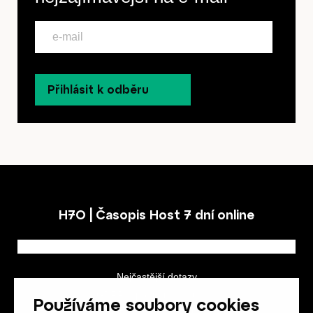
Přihlásit k odběru
H7O | Časopis Host 7 dní online
Nejčastější dotazy
GDPR a podmínky soutěže
Používáme soubory cookies
Obchodní podmínky