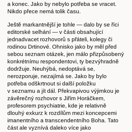
a konec. Jako by nebylo potřeba se vracet.
Nikdo přece nemá tolik času.
Ještě markantnější je tohle — dalo by se říci
editorské selhání — v části obsahující
jednadvacet rozhovorů s přáteli, kolegy či
rodinou Drtinové. Ohnisko jako by měl před
sebou seznam otázek, jen málo přizpůsobený
konkrétnímu respondentovi, ty bezvýhradně
Obchod
dodržuje. Neuhýbá, nedoptává se,
nerozporuje, nezajímá se. Jako by bylo
potřeba odškrtnout si další položku
v seznamu a jít dál. Překvapivou výjimkou je
závěrečný rozhovor s Jiřím Horáčkem,
profesorem psychiatrie, kde je relativně
dlouhý exkurz k rozdílům mezi koncepcemi
imanentního a transcendentního Boha. Tato
část ale vyznívá daleko více jako