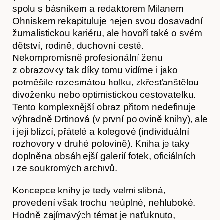
spolu s básníkem a redaktorem Milanem
Ohniskem rekapituluje nejen svou dosavadní
žurnalistickou kariéru, ale hovoří také o svém
dětství, rodině, duchovní cestě.
Nekompromisně profesionální ženu
z obrazovky tak díky tomu vidíme i jako
potměšile rozesmátou holku, zkřesťanštělou
divoženku nebo optimistickou cestovatelku.
Tento komplexnější obraz přitom nedefinuje
výhradně Drtinová (v první polovině knihy), ale
i její blízcí, přátelé a kolegové (individuální
Časopis
rozhovory v druhé polovině). Kniha je taky
doplněna obsáhlejší galerií fotek, oficiálních
i ze soukromých archivů.
Koncepce knihy je tedy velmi slibná,
provedení však trochu neúplné, nehluboké.
Hodně zajímavých témat je naťuknuto,