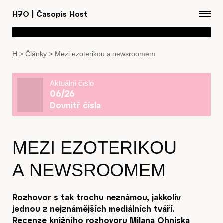
H7O
|
Časopis Host
H
>
Články
>
Mezi ezoterikou a newsroomem
Aktuální číslo
06/26
Dovnitř čísla
MEZI EZOTERIKOU
A NEWSROOMEM
Rozhovor s tak trochu neznámou, jakkoliv
jednou z nejznámějších mediálních tváří.
Recenze knižního rozhovoru Milana Ohniska