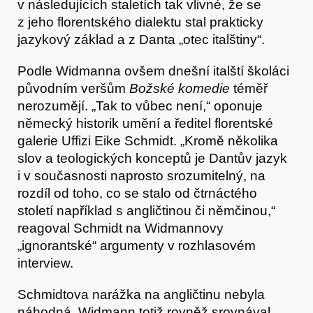
v následujících staletích tak vlivné, že se
z jeho florentského dialektu stal prakticky
jazykový základ a z Danta „otec italštiny“.
Podle Widmanna ovšem dnešní italští školáci
původním veršům
Božské komedie
téměř
nerozumějí. „Tak to vůbec není,“ oponuje
německý historik umění a ředitel florentské
galerie Uffizi Eike Schmidt. „Kromě několika
slov a teologických konceptů je Dantův jazyk
i v současnosti naprosto srozumitelný, na
rozdíl od toho, co se stalo od čtrnáctého
Články
století například s angličtinou či němčinou,“
reagoval Schmidt na Widmannovy
„ignorantské“ argumenty v rozhlasovém
interview.
Schmidtova narážka na angličtinu nebyla
náhodná. Widmann totiž rovněž srovnával