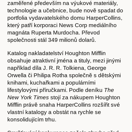
zaměřené především na výukové materiály,
technologie a učebnice, bude nově spadat do
portfolia vydavatelského domu HarperCollins,
který patří korporaci News Corp mediálního
magnáta Ruperta Murdocha. Převod
společnosti stál 349 milionů dolarů.
Katalog nakladatelství Houghton Mifflin
obsahuje atraktivní jména a tituly, mezi jinými
například díla J. R. R. Tolkiena, George
Orwella či Philipa Rotha společně s dětskými
knihami, kuchařkami a populárními
Akce
lifestylovými příručkami. Podle deníku
The
New York Times
stojí za nákupem Houghton
Mifflin právě snaha HarperCollins rozšířit své
vlastní katalogy a obstát na rychle se
konsolidujícím trhu.