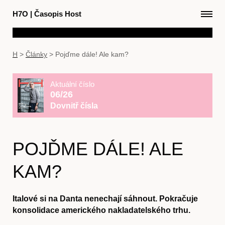
H7O
|
Časopis Host
H
>
Články
>
Pojďme dále! Ale kam?
Aktuální číslo
06/26
Dovnitř čísla
POJĎME DÁLE! ALE
KAM?
Italové si na Danta nenechají sáhnout. Pokračuje
konsolidace amerického nakladatelského trhu.