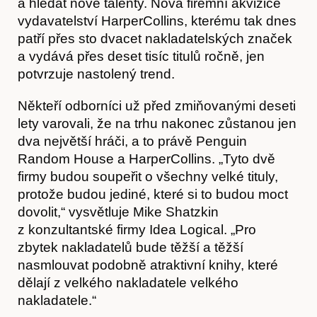
a hledat nové talenty. Nová firemní akvizice
vydavatelství HarperCollins, kterému tak dnes
patří přes sto dvacet nakladatelských značek
a vydává přes deset tisíc titulů ročně, jen
potvrzuje nastolený trend.
Někteří odborníci už před zmiňovanými deseti
lety varovali, že na trhu nakonec zůstanou jen
dva největší hráči, a to právě Penguin
Random House a HarperCollins. „Tyto dvě
firmy budou soupeřit o všechny velké tituly,
protože budou jediné, které si to budou moct
Kontakt
dovolit,“ vysvětluje Mike Shatzkin
z konzultantské firmy Idea Logical. „Pro
zbytek nakladatelů bude těžší a těžší
nasmlouvat podobně atraktivní knihy, které
dělají z velkého nakladatele velkého
nakladatele.“