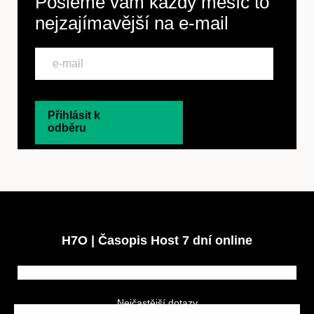
Pošleme vám každý měsíc to
nejzajímavější na
e-mail
Přihlásit k
odběru
H7O | Časopis Host 7 dní online
Nejčastější dotazy