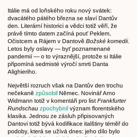
Itálie má od loňského roku nový svátek:
dvacátého pátého března se slaví Dantův
den. Literární historici a vědci totiž věří, že
právě tímto datem začíná pouť Peklem,
Očistcem a Rájem v Dantově
Božské komedii
.
Letos byly oslavy — byť poznamenané
pandemií — o to výraznější, protože si Itálie
připomíná sedmisté výročí smrti Danta
Alighieriho.
Největší rozruch však na Dantův den trochu
nečekaně
způsobil
Němec. Novinář Arno
Widmann totiž v komentáři pro list
Frankfurter
Rundschau
zpochybnil
význam florentského
klasika. Jednou ze zásluh připisovaných
Dantovi totiž bývá kodifikace italštiny téměř do
podoby, která se užívá dnes: jeho dílo bylo