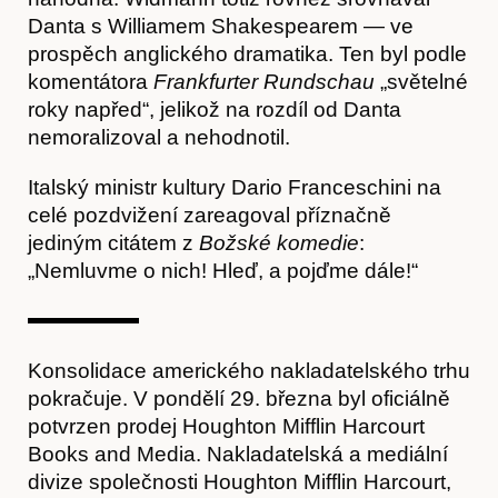
Danta s Williamem Shakespearem — ve
prospěch anglického dramatika. Ten byl podle
komentátora
Frankfurter Rundschau
„světelné
roky napřed“, jelikož na rozdíl od Danta
nemoralizoval a nehodnotil.
Časopis
Italský ministr kultury Dario Franceschini na
celé pozdvižení zareagoval příznačně
jediným citátem z
Božské komedie
:
„Nemluvme o nich! Hleď, a pojďme dále!“
Konsolidace amerického nakladatelského trhu
pokračuje. V pondělí 29. března byl oficiálně
potvrzen prodej Houghton Mifflin Harcourt
Books and Media. Nakladatelská a mediální
divize společnosti Houghton Mifflin Harcourt,
Hostcast