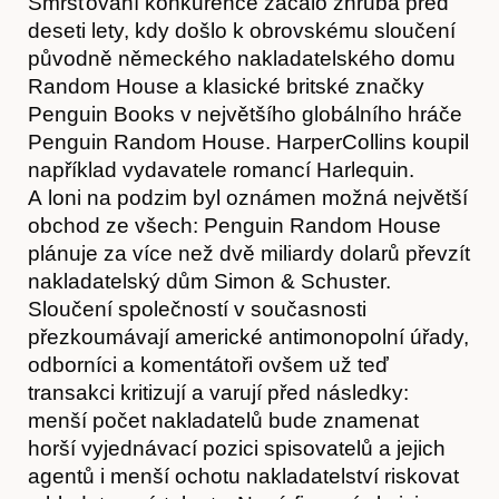
Smršťování konkurence začalo zhruba před
deseti lety, kdy došlo k obrovskému sloučení
původně německého nakladatelského domu
Random House a klasické britské značky
Penguin Books v největšího globálního hráče
Penguin Random House. HarperCollins koupil
O nás
například vydavatele romancí Harlequin.
A loni na podzim byl oznámen možná největší
obchod ze všech: Penguin Random House
plánuje za více než dvě miliardy dolarů převzít
nakladatelský dům Simon & Schuster.
Sloučení společností v současnosti
přezkoumávají americké antimonopolní úřady,
odborníci a komentátoři ovšem už teď
transakci kritizují a varují před následky:
menší počet nakladatelů bude znamenat
horší vyjednávací pozici spisovatelů a jejich
agentů i menší ochotu nakladatelství riskovat
Obchod