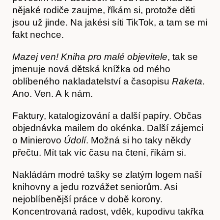
nějaké rodiče zaujme, říkám si, protože děti
jsou už jinde. Na jakési síti TikTok, a tam se mi
fakt nechce.
Mazej ven! Kniha pro malé objevitele
, tak se
jmenuje nová dětská knížka od mého
Hostcast
oblíbeného nakladatelství a časopisu
Raketa
.
Ano. Ven. A k nám.
Faktury, katalogizování a další papíry. Občas
objednávka mailem do okénka. Další zájemci
o Minierovo
Údolí
. Možná si ho taky někdy
přečtu. Mít tak víc času na čtení, říkám si.
Nakládám modré tašky se zlatým logem naší
knihovny a jedu rozvážet seniorům. Asi
nejoblíbenější práce v době korony.
Akce
Koncentrovaná radost, vděk, kupodivu takřka