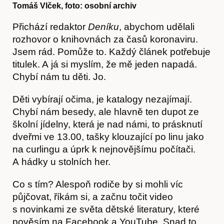
Tomáš Vlček, foto: osobní archiv
Přichází redaktor
Deníku
, abychom udělali
rozhovor o knihovnách za časů koronaviru.
Články
Jsem rád. Pomůže to. Každý článek potřebuje
titulek. A já si myslím, že mě jeden napadá.
Chybí nám tu děti. Jo.
Děti vybírají očima, je katalogy nezajímají.
Chybí nám besedy, ale hlavně ten dupot ze
školní jídelny, která je nad námi, to prásknutí
dveřmi ve 13.00, tašky klouzající po linu jako
na curlingu a úprk k nejnovějšímu počítači.
A hádky u stolních her.
Časopis
Co s tím? Alespoň rodiče by si mohli víc
půjčovat, říkám si, a začnu točit video
s novinkami ze světa dětské literatury, které
pověsím na Facebook a YouTube. Snad to