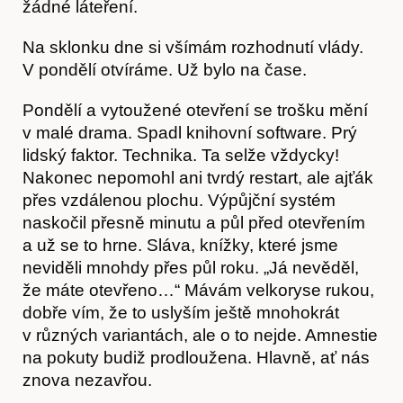
žádné láteření.
Na sklonku dne si všímám rozhodnutí vlády.
V pondělí otvíráme. Už bylo na čase.
Pondělí a vytoužené otevření se trošku mění
v malé drama. Spadl knihovní software. Prý
lidský faktor. Technika. Ta selže vždycky!
Nakonec nepomohl ani tvrdý restart, ale ajťák
O nás
přes vzdálenou plochu. Výpůjční systém
naskočil přesně minutu a půl před otevřením
a už se to hrne. Sláva, knížky, které jsme
neviděli mnohdy přes půl roku. „Já nevěděl,
že máte otevřeno…“ Mávám velkoryse rukou,
dobře vím, že to uslyším ještě mnohokrát
v různých variantách, ale o to nejde. Amnestie
na pokuty budiž prodloužena. Hlavně, ať nás
znova nezavřou.