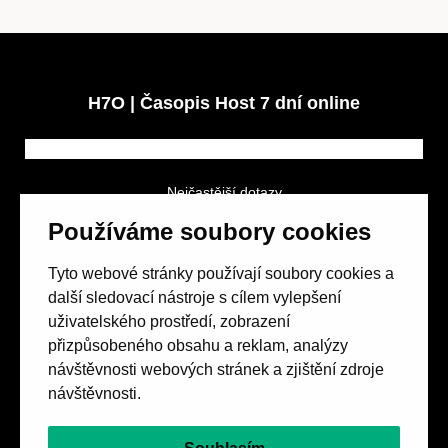
H7O | Časopis Host 7 dní online
Nejčastější dotazy
GDPR a podmínky soutěže
Používáme soubory cookies
Obchodní podmínky
Tyto webové stránky používají soubory cookies a
další sledovací nástroje s cílem vylepšení
uživatelského prostředí, zobrazení
přizpůsobeného obsahu a reklam, analýzy
návštěvnosti webových stránek a zjištění zdroje
Spolek přátel vydávání
časopisu HOST
návštěvnosti.
Beethovenova 25/4
657 42 Brno-střed