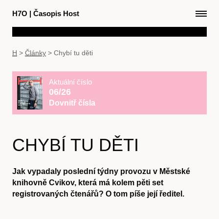
H7O
|
Časopis Host
H
>
Články
>
Chybí tu děti
Aktuální číslo
06/26
Dovnitř čísla
CHYBÍ TU DĚTI
Jak vypadaly poslední týdny provozu v Městské
knihovně Cvikov, která má kolem pěti set
registrovaných čtenářů? O tom píše její ředitel.