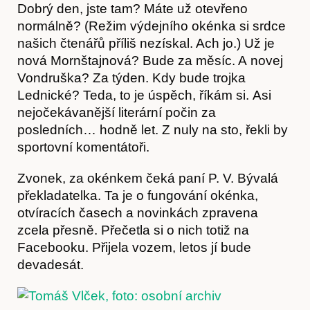
Dobrý den, jste tam? Máte už otevřeno
normálně? (Režim výdejního okénka si srdce
našich čtenářů příliš nezískal. Ach jo.) Už je
nová Mornštajnová? Bude za měsíc. A novej
Vondruška? Za týden. Kdy bude trojka
Lednické? Teda, to je úspěch, říkám si. Asi
nejočekávanější literární počin za
posledních… hodně let. Z nuly na sto, řekli by
sportovní komentátoři.
Zvonek, za okénkem čeká paní P. V. Bývalá
překladatelka. Ta je o fungování okénka,
otvíracích časech a novinkách zpravena
zcela přesně. Přečetla si o nich totiž na
Facebooku. Přijela vozem, letos jí bude
devadesát.