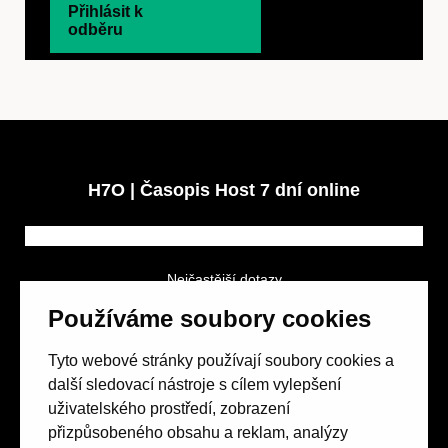
Přihlásit k
odběru
H7O | Časopis Host 7 dní online
Nejčastější dotazy
GDPR a podmínky soutěže
Používáme soubory cookies
Obchodní podmínky
Tyto webové stránky používají soubory cookies a
další sledovací nástroje s cílem vylepšení
uživatelského prostředí, zobrazení
přizpůsobeného obsahu a reklam, analýzy