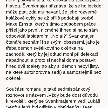
hlavou. Švankmajer přiznává, že se ho leckdo
může ptát, zda mu nevadí, že jeho rozverné
kolážové cykly se až příliš podobají tvorbě
Maxe Ernsta, který s tímto způsobem práce
přišel jako první, nicméně ihned si na to sám
odpovídá lapidárním: „No a!?“ Švankmajer
Obchod
čtenáře seznámí i se svými obsesemi, jako je
třeba démon světlíkového okénka na
záchodě, který by jej odtud mohl při defekaci
napadnout, a proto si nechal doma postavit
hned dvě toalety (to aby si démon nebyl jistý,
na které autor zrovna sedí) a samozřejmě bez
okének.
Součástí románu je také sedmistránkový
rozhovor s názvem „Vždy bude dost důvodů
k revoltě“, který se Švankmajerem vedl Lukáš
Senft a jenž byl otištěn v obtýdeníku
Tvar