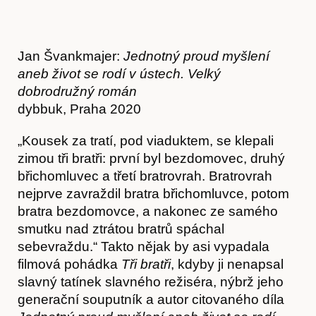
Jan Švankmajer:
Jednotný proud myšlení
aneb život se rodí v ústech. Velký
dobrodružný román
dybbuk, Praha 2020
„Kousek za tratí, pod viaduktem, se klepali
zimou tři bratři: první byl bezdomovec, druhý
břichomluvec a třetí bratrovrah. Bratrovrah
nejprve zavraždil bratra břichomluvce, potom
bratra bezdomovce, a nakonec ze samého
smutku nad ztrátou bratrů spáchal
sebevraždu.“ Takto nějak by asi vypadala
filmová pohádka
Tři bratři
, kdyby ji nenapsal
slavný tatínek slavného režiséra, nýbrž jeho
generační souputník a autor citovaného díla