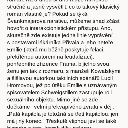
stručně a jasně vysvětlit, co to takový klasický
román vlastně je? Pokud se týká
Švankmajerova narativu, můžeme snad zčásti
hovořit o interakcionistickém přístupu. Ano,
skutečně zde existuje jedna linie vyprávění
s postavami lékárníka Přívala a jeho neteře
Emílie (která mu běžně poskytuje felaci,
překřtěnou autorem na feudalizaci),
pohřebního zřízence Fráma, bijícího svou
Časopis
ženu jen tak z rozmaru, s manželi Kowalskými
a šišlavou autorkou taktilních scénářů Lucií
Hromovou, jež po útěku Emílie s uznávaným
spisovatelem Schweigstillem zastupuje roli
sexuálního objektu. Mimo jiné se zde
dočkáme i velmi překvapivého zvratu v ději:
„Pátá kapitola je totožná se třetí kapitolou, jen
má jiný konec.“ Třeskutě vtipnou jeví se také