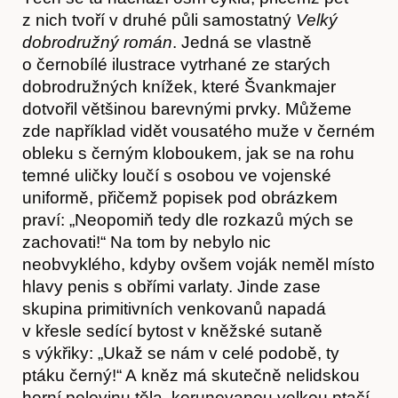
z nich tvoří v druhé půli samostatný
Velký
dobrodružný román
. Jedná se vlastně
o černobílé ilustrace vytrhané ze starých
dobrodružných knížek, které Švankmajer
dotvořil většinou barevnými prvky. Můžeme
zde například vidět vousatého muže v černém
obleku s černým kloboukem, jak se na rohu
temné uličky loučí s osobou ve vojenské
uniformě, přičemž popisek pod obrázkem
praví: „Neopomiň tedy dle rozkazů mých se
zachovati!“ Na tom by nebylo nic
O nás
neobvyklého, kdyby ovšem voják neměl místo
hlavy penis s obřími varlaty. Jinde zase
skupina primitivních venkovanů napadá
v křesle sedící bytost v kněžské sutaně
s výkřiky: „Ukaž se nám v celé podobě, ty
ptáku černý!“ A kněz má skutečně nelidskou
horní polovinu těla, korunovanou velkou ptačí