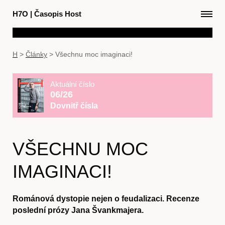
H7O
|
Časopis Host
H
>
Články
>
Všechnu moc imaginaci!
Aktuální číslo
06/26
Dovnitř čísla
VŠECHNU MOC
IMAGINACI!
Románová dystopie nejen o feudalizaci. Recenze
poslední prózy Jana Švankmajera.