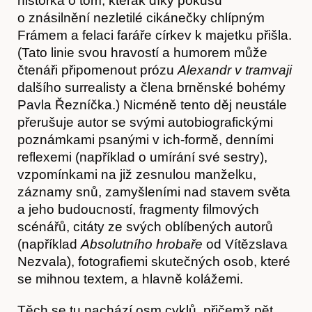
historka o tom, kterak díky pokusu
o znásilnění nezletilé cikánečky chlípným
Frámem a felaci faráře církev k majetku přišla.
(Tato linie svou hravostí a humorem může
čtenáři připomenout prózu
Alexandr v tramvaji
Hostcast
dalšího surrealisty a člena brněnské bohémy
Pavla Řezníčka.) Nicméně tento děj neustále
přerušuje autor se svými autobiografickými
poznámkami psanými v ich-formě, denními
reflexemi (například o umírání své sestry),
vzpomínkami na již zesnulou manželku,
záznamy snů, zamyšleními nad stavem světa
a jeho budoucností, fragmenty filmových
scénářů, citáty ze svých oblíbených autorů
(například
Absolutního hrobaře
od Vítězslava
Nezvala), fotografiemi skutečných osob, které
se mihnou textem, a hlavně kolážemi.
Akce
Těch se tu nachází osm cyklů, přičemž pět