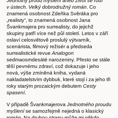
Jednotný proud myšlení aneb život se rodí
v ústech. Velký dobrodružný román
. Co
znamená osobnost Zdeňka Svěráka pro
„realisty“, to znamená osobnost Jana
Švankmajera pro surrealisty, do jejichž
skupiny patří více než půl století. Letos v září
oslaví celosvětově proslulý výtvarník,
scenárista, filmový režisér a předseda
surrealistické revue
Analogon
sedmaosmdesáté narozeniny. Přesto se stále
těší pevnému zdraví, což dokazuje i jeho
nová, výše zmíněná kniha, vydaná
nakladatelstvím dybbuk, které stojí i za jeho tři
roky starým prozaickým debutem
Cesty
spasení
.
Články
V případě Švankmajerova
Jednotného proudu
myšlení
se samozřejmě nejedná o klasický
román. Na druhou stranu může mi někdo