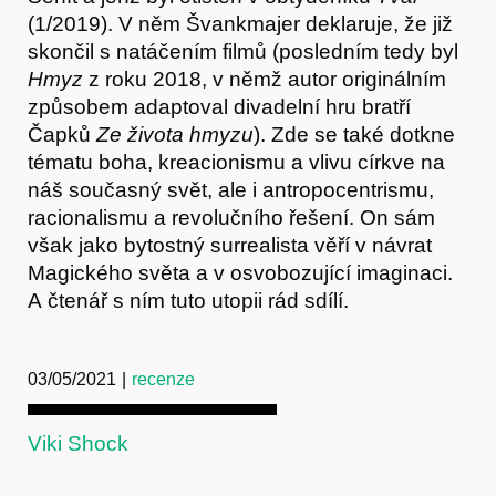
(1/2019). V něm Švankmajer deklaruje, že již
Kontakt
skončil s natáčením filmů (posledním tedy byl
Hmyz
z roku 2018, v němž autor originálním
způsobem adaptoval divadelní hru bratří
Čapků
Ze života hmyzu
). Zde se také dotkne
tématu boha, kreacionismu a vlivu církve na
náš současný svět, ale i antropocentrismu,
racionalismu a revolučního řešení. On sám
však jako bytostný surrealista věří v návrat
Magického světa a v osvobozující imaginaci.
A čtenář s ním tuto utopii rád sdílí.
03/05/2021
|
recenze
Předplatné
Viki Shock