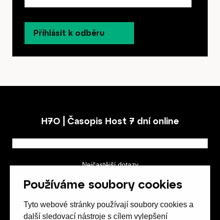
Přihlásit k odběru
H7O | Časopis Host 7 dní online
Nejčastější dotazy
GDPR a podmínky soutěže
Používáme soubory cookies
Obchodní podmínky
Tyto webové stránky používají soubory cookies a
další sledovací nástroje s cílem vylepšení