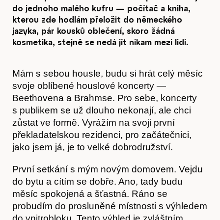
do jednoho malého kufru — počítač a kniha,
kterou zde hodlám přeložit do německého
jazyka, pár kousků oblečení, skoro žádná
kosmetika, stejně se nedá jít nikam mezi lidi.
Mám s sebou housle, budu si hrát celý měsíc
svoje oblíbené houslové koncerty —
Beethovena a Brahmse. Pro sebe, koncerty
s publikem se už dlouho nekonají, ale chci
zůstat ve formě. Vyrážím na svoji první
překladatelskou rezidenci, pro začátečnici,
jako jsem já, je to velké dobrodružství.
První setkání s mým novým domovem. Vejdu
do bytu a cítím se dobře. Ano, tady budu
měsíc spokojená a šťastná. Ráno se
probudím do prosluněné místnosti s výhledem
do vnitrobloku. Tento výhled je zvláštním