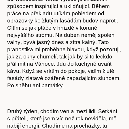
způsobem inspirující a uklidňující. Během
práce na překladu utíkám pohledem od
obrazovky ke žlutým fasádám budov naproti.
Cítím se jak ptáče v hnízdě v koruně
nejvyššího stromu. Na duben neměj spoleh
valný, bývá jasný dnes a zítra kalný. Tato
pranostika mi proběhne hlavou, když pozoruji,
jak za okny chumelí, tak jak by si to leckdo
přál mít na Vánoce. Jdu do kuchyně uvařit
kávu. Když se vrátím do pokoje, vidím žluté
fasády zlatavě ozářené zapadajícím sluncem.
Po sněhu ani památky.
Druhý týden, chodím ven a mezi lidi. Setkání
Články
s přáteli, které jsem víc než rok neviděla, mě
nabíjí energií. Chodíme na procházky, tu