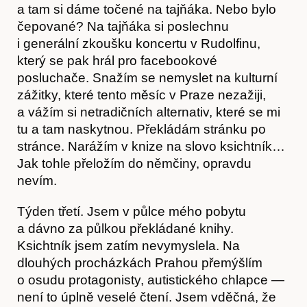
a tam si dáme točené na tajňáka. Nebo bylo
čepované? Na tajňáka si poslechnu
i generální zkoušku koncertu v Rudolfinu,
který se pak hrál pro facebookové
posluchače. Snažím se nemyslet na kulturní
zážitky, které tento měsíc v Praze nezažiji,
a vážím si netradičních alternativ, které se mi
tu a tam naskytnou. Překládám stránku po
stránce. Narážím v knize na slovo ksichtník…
Jak tohle přeložím do němčiny, opravdu
nevím.
Časopis
Týden třetí. Jsem v půlce mého pobytu
a dávno za půlkou překládané knihy.
Ksichtník jsem zatím nevymyslela. Na
dlouhých procházkách Prahou přemýšlím
o osudu protagonisty, autistického chlapce —
není to úplně veselé čtení. Jsem vděčná, že