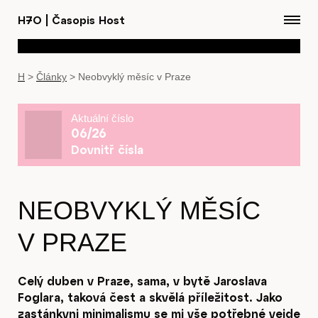
H7O
|
Časopis Host
H
>
Články
>
Neobvyklý měsíc v Praze
Aktuální číslo
06/26
Dovnitř čísla
NEOBVYKLÝ MĚSÍC
V PRAZE
Celý duben v Praze, sama, v bytě Jaroslava
Foglara, taková čest a skvělá příležitost. Jako
zastánkyni minimalismu se mi vše potřebné vejde