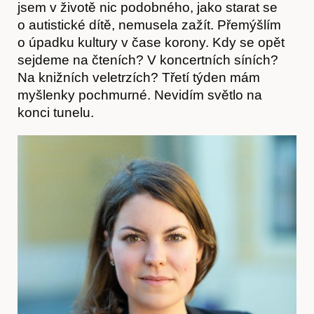
jsem v životě nic podobného, jako starat se
o autistické dítě, nemusela zažít. Přemýšlím
o úpadku kultury v čase korony. Kdy se opět
sejdeme na čteních? V koncertních síních?
Na knižních veletrzích? Třetí týden mám
myšlenky pochmurné. Nevidím světlo na
Hostcast
konci tunelu.