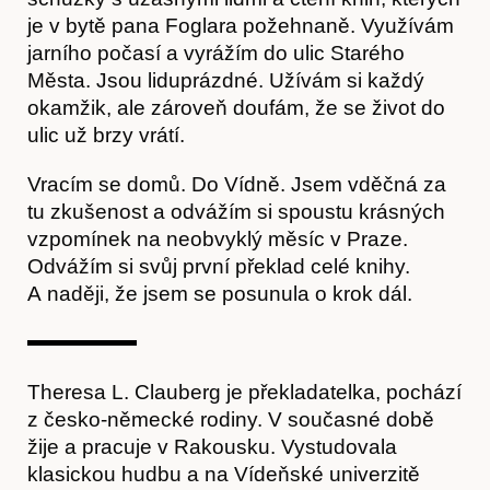
je v bytě pana Foglara požehnaně. Využívám
jarního počasí a vyrážím do ulic Starého
Města. Jsou liduprázdné. Užívám si každý
okamžik, ale zároveň doufám, že se život do
ulic už brzy vrátí.
Vracím se domů. Do Vídně. Jsem vděčná za
tu zkušenost a odvážím si spoustu krásných
Obchod
vzpomínek na neobvyklý měsíc v Praze.
Odvážím si svůj první překlad celé knihy.
A naději, že jsem se posunula o krok dál.
Theresa L. Clauberg je překladatelka, pochází
z česko-německé rodiny. V současné době
žije a pracuje v Rakousku. Vystudovala
klasickou hudbu a na Vídeňské univerzitě