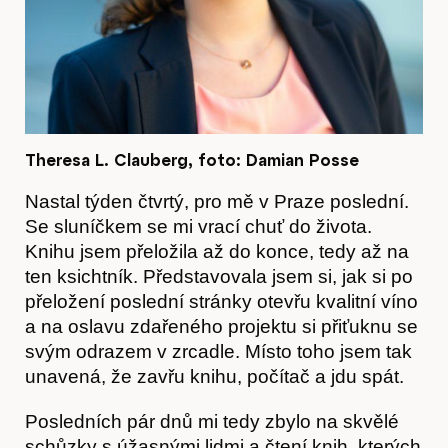
Akce
Theresa L. Clauberg, foto: Damian Posse
Nastal týden čtvrtý, pro mě v Praze poslední.
Se sluníčkem se mi vrací chuť do života.
Knihu jsem přeložila až do konce, tedy až na
ten ksichtník. Představovala jsem si, jak si po
přeložení poslední stránky otevřu kvalitní víno
O nás
a na oslavu zdařeného projektu si přiťuknu se
svým odrazem v zrcadle. Místo toho jsem tak
unavená, že zavřu knihu, počítač a jdu spát.
Posledních pár dnů mi tedy zbylo na skvělé
schůzky s úžasnými lidmi a čtení knih, kterých