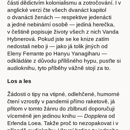
části dědictvím kolonialismu a zotročování. I v
anglické verzi čte všech dvanáct kapitol
o dvanácti ženách — respektive jedenácti
a jedné nebinární osobě — jediná herečka,
v češtině popisuje životy všech z nich Vanda
Hybnerová. Pokud jste se ke knize zatím
nedostali nebo ji — jako já tolik jiných od
Eleny Ferrante po Hanyu Yanagiharu —
odkládáte z důvodu přílišného hypu, pusťte si
audioknihu, tyto příběhy vážně stojí za to.
Los a les
Žádosti o tipy na vtipné, odlehčené, humorné
čtení vzrostly v pandemii přímo raketově, já
přitom v tomto žánru do zblbnutí doporučuji
víceméně jen jedinou knihu —
Dopplera
od
Erlenda Loea. Takže proč to nezopakovat i v