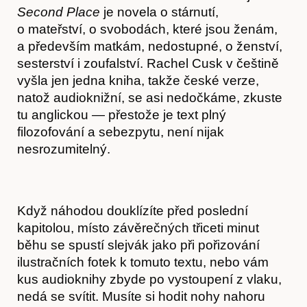
Second Place
je novela o stárnutí,
o mateřství, o svobodách, které jsou ženám,
a především matkám, nedostupné, o ženství,
sesterství i zoufalství. Rachel Cusk v češtině
vyšla jen jedna kniha, takže české verze,
natož audioknižní, se asi nedočkáme, zkuste
tu anglickou — přestože je text plný
filozofování a sebezpytu, není nijak
nesrozumitelný.
Když náhodou douklízíte před poslední
Předplatné
kapitolou, místo závěrečných třiceti minut
běhu se spustí slejvák jako při pořizování
ilustračních fotek k tomuto textu, nebo vám
kus audioknihy zbyde po vystoupení z vlaku,
nedá se svítit. Musíte si hodit nohy nahoru