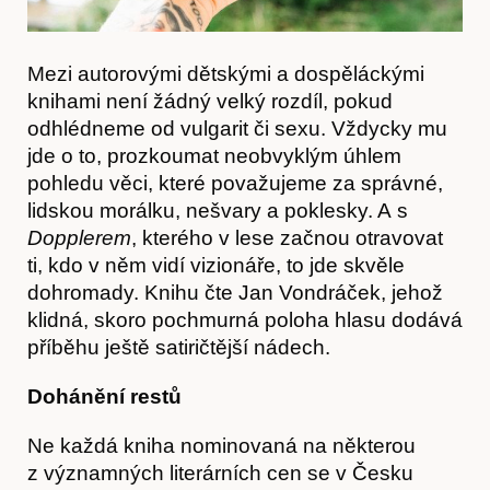
Časopis
Mezi autorovými dětskými a dospěláckými
knihami není žádný velký rozdíl, pokud
odhlédneme od vulgarit či sexu. Vždycky mu
jde o to, prozkoumat neobvyklým úhlem
pohledu věci, které považujeme za správné,
lidskou morálku, nešvary a poklesky. A s
Dopplerem
, kterého v lese začnou otravovat
ti, kdo v něm vidí vizionáře, to jde skvěle
dohromady. Knihu čte Jan Vondráček, jehož
klidná, skoro pochmurná poloha hlasu dodává
příběhu ještě satiričtější nádech.
Dohánění restů
Ne každá kniha nominovaná na některou
Hostcast
z významných literárních cen se v Česku