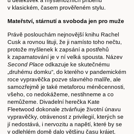
u detektivek a mysteriózních příběhů
v klasickém, časem prověřeném stylu.
Mateřství, stárnutí a svoboda jen pro muže
Právě poslouchám nejnovější knihu Rachel
Cusk a rovnou lituji, že ji namísto toho nečtu,
protože myšlenek k zapsání a postřehů
k zapamatování je v ní velká spousta. Název
Second Place
odkazuje ke skutečnému
„druhému domku“, do kterého v pandemickém
roce vypravěčka pozve slavného malíře, ale
samozřejmě je také metaforou méněcennosti,
všeho, co nedokážeme, nestihneme a co
nemůžeme. Divadelní herečka Kate
Kontakt
Fleetwood dokonale ztvárňuje životní únavu
vypravěčky, otrávenost z privilegií, kterých se
jí nedostává, i nervozitu a napětí, které by se
v odlehlém domě dalo většinu času krájet.