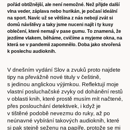
pořád obtížnější, ale není nemožné. Než přijde další
vlna veder, záplava nebo hurikán, je počasí ideální
na sport. Navíc už se většina z nás nebojí zvát si
domů návštěvy a taky jsme nuceni najít i ty kusy
oblečení, které nemají v pase gumu. To znamená, že
jezdíme vlakem, běháme, cvičíme a myjeme okna, na
která se v pandemii zapomnělo. Doba jako stvořená
k poslechu audioknih.
V dnešním vydání Slov a zvuků proto najdete
tipy na převážně nové tituly v češtině,
s jedinou anglickou výjimkou. Reflektují moje
vlastní posluchačské zvyky od dohánění restů
v oblasti knih, které prostě musím mít načtené,
přes poslouchání detektivek, i když je
v tištěné podobě nevezmu do ruky, až po
neúnavné vybírání takových audioknih, které
si pak stejně seženu na papíře, protože se mi