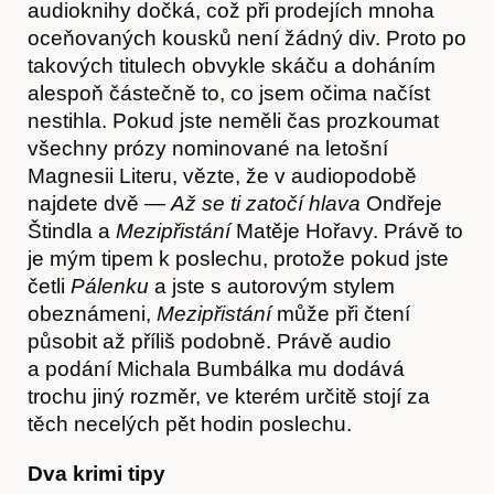
audioknihy dočká, což při prodejích mnoha
oceňovaných kousků není žádný div. Proto po
takových titulech obvykle skáču a doháním
alespoň částečně to, co jsem očima načíst
nestihla. Pokud jste neměli čas prozkoumat
všechny prózy nominované na letošní
Magnesii Literu, vězte, že v audiopodobě
najdete dvě —
Až se ti zatočí hlava
Ondřeje
Štindla a
Mezipřistání
Matěje Hořavy. Právě to
je mým tipem k poslechu, protože pokud jste
četli
Pálenku
a jste s autorovým stylem
obeznámeni,
Mezipřistání
může při čtení
působit až příliš podobně. Právě audio
a podání Michala Bumbálka mu dodává
trochu jiný rozměr, ve kterém určitě stojí za
těch necelých pět hodin poslechu.
Akce
Dva krimi tipy