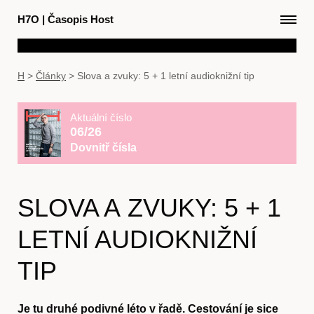
H7O
|
Časopis Host
H
>
Články
>
Slova a zvuky: 5 + 1 letní audioknižní tip
Aktuální číslo
06/26
Dovnitř čísla
SLOVA A ZVUKY: 5 + 1
LETNÍ AUDIOKNIŽNÍ
TIP
Je tu druhé podivné léto v řadě. Cestování je sice