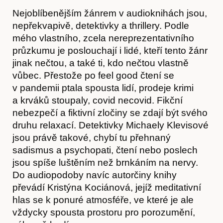
Nejoblíbenějším žánrem v audioknihách jsou,
nepřekvapivě, detektivky a thrillery. Podle
mého vlastního, zcela nereprezentativního
průzkumu je poslouchají i lidé, kteří tento žánr
jinak nečtou, a také ti, kdo nečtou vlastně
vůbec. Přestože po feel good čtení se
v pandemii ptala spousta lidí, prodeje krimi
a krváků stoupaly, covid necovid. Fikční
nebezpečí a fiktivní zločiny se zdají být svého
druhu relaxací. Detektivky Michaely Klevisové
jsou právě takové, chybí tu přehnaný
sadismus a psychopati, čtení nebo poslech
jsou spíše luštěním než brnkáním na nervy.
Do audiopodoby navíc autorčiny knihy
převádí Kristýna Kociánová, jejíž meditativní
O nás
hlas se k ponuré atmosféře, ve které je ale
vždycky spousta prostoru pro porozumění,