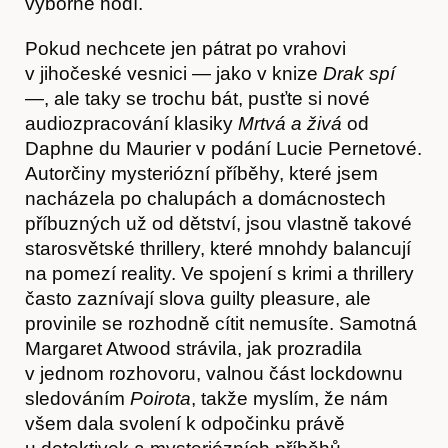
výborně hodí.
Pokud nechcete jen pátrat po vrahovi
v jihočeské vesnici — jako v knize
Drak spí
—, ale taky se trochu bát, pusťte si nové
audiozpracování klasiky
Mrtvá a živá
od
Daphne du Maurier v podání Lucie Pernetové.
Autorčiny mysteriózní příběhy, které jsem
nacházela po chalupách a domácnostech
příbuzných už od dětství, jsou vlastně takové
starosvětské thrillery, které mnohdy balancují
na pomezí reality. Ve spojení s krimi a thrillery
často zaznívají slova guilty pleasure, ale
provinile se rozhodně cítit nemusíte. Samotná
Margaret Atwood strávila, jak prozradila
Obchod
v jednom rozhovoru, valnou část lockdownu
sledováním
Poirota
, takže myslím, že nám
všem dala svolení k odpočinku právě