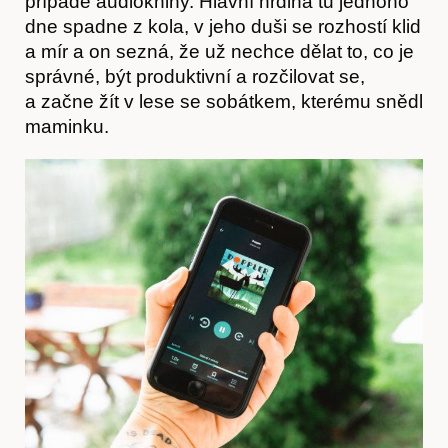
případě audioknihy. Hlavní hrdina tu jednoho
Články
dne spadne z kola, v jeho duši se rozhostí klid
a mír a on sezná, že už nechce dělat to, co je
správné, být produktivní a rozčilovat se,
a začne žít v lese se sobátkem, kterému snědl
maminku.