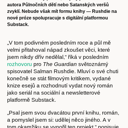
autora Půlnočních dětí nebo Satanských veršů
zvyklí. Nebude však mít formu knihy — Rushdie na
nové próze spolupracuje s digitální platformou
Substack.
„V tom podivném posledním roce a půl mě
velmi přitahoval nápad zkoušet věci, které
jsem nikdy dřív nedělal,“ říká v posledním
rozhovoru
pro
The Guardian
světoznámý
spisovatel Salman Rushdie. Mluví o své chuti
konečně se stát filmovým kritikem, vydané
knize esejů a rozhodnutí vydat nový román
jako seriál na sociální a newsletterové
platformě Substack.
„Psal jsem svou dvacátou první knihu, román,
a pomyslel jsem si: udělej něco jiného. A v
tom okamžiku se vynořil ten projekt,“ popisuje