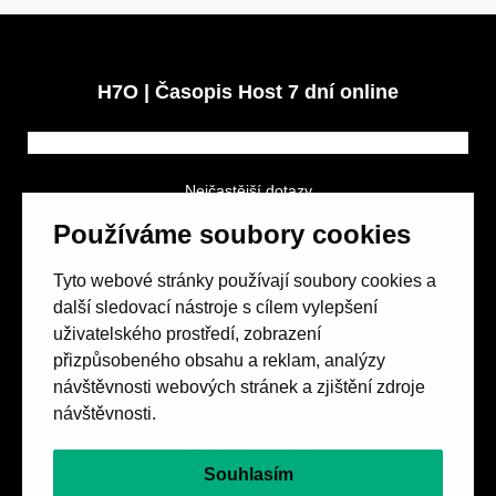
H7O | Časopis Host 7 dní online
Nejčastější dotazy
GDPR a podmínky soutěže
Používáme soubory cookies
Obchodní podmínky
Tyto webové stránky používají soubory cookies a
další sledovací nástroje s cílem vylepšení
uživatelského prostředí, zobrazení
přizpůsobeného obsahu a reklam, analýzy
návštěvnosti webových stránek a zjištění zdroje
Spolek přátel vydávání
časopisu HOST
návštěvnosti.
Beethovenova 25/4
657 42 Brno-střed
Souhlasím
objednavky@casopishost.cz