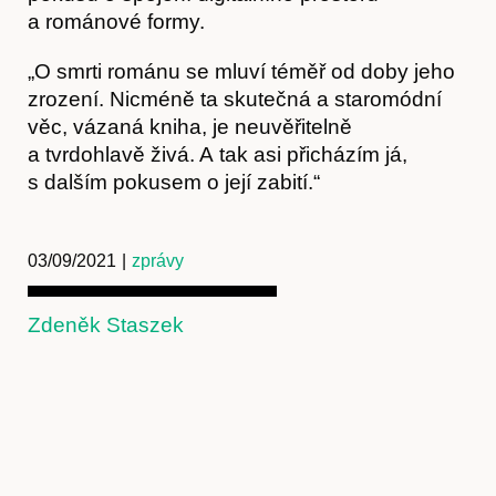
a románové formy.
„O smrti románu se mluví téměř od doby jeho
zrození. Nicméně ta skutečná a staromódní
věc, vázaná kniha, je neuvěřitelně
Kontakt
a tvrdohlavě živá. A tak asi přicházím já,
s dalším pokusem o její zabití.“
03/09/2021
|
zprávy
Zdeněk Staszek
Předplatné