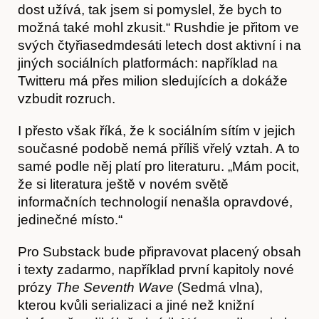
dost užívá, tak jsem si pomyslel, že bych to
možná také mohl zkusit.“ Rushdie je přitom ve
Časopis
svých čtyřiasedmdesáti letech dost aktivní i na
jiných sociálních platformách: například na
Twitteru má přes milion sledujících a dokáže
vzbudit rozruch.
I přesto však říká, že k sociálním sítím v jejich
současné podobě nemá příliš vřelý vztah. A to
samé podle něj platí pro literaturu. „Mám pocit,
že si literatura ještě v novém světě
informačních technologií nenašla opravdové,
jedinečné místo.“
Hostcast
Pro Substack bude připravovat placený obsah
i texty zadarmo, například první kapitoly nové
prózy
The Seventh Wave
(Sedmá vlna),
kterou kvůli serializaci a jiné než knižní