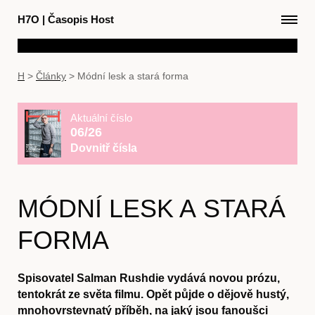
H7O
|
Časopis Host
H
>
Články
>
Módní lesk a stará forma
Aktuální číslo
06/26
Dovnitř čísla
MÓDNÍ LESK A STARÁ
FORMA
Spisovatel Salman Rushdie vydává novou prózu,
tentokrát ze světa filmu. Opět půjde o dějově hustý,
mnohovrstevnatý příběh, na jaký jsou fanoušci