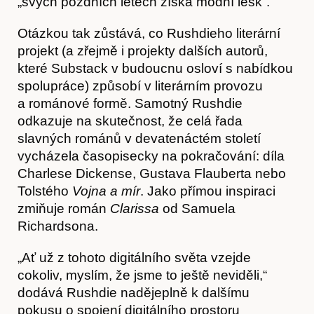
O nás
„svých pozdních letech získá módní lesk“.
Otázkou tak zůstává, co Rushdieho literární
projekt (a zřejmě i projekty dalších autorů,
které Substack v budoucnu osloví s nabídkou
spolupráce) způsobí v literárním provozu
a románové formě. Samotný Rushdie
odkazuje na skutečnost, že celá řada
slavných románů v devatenáctém století
vycházela časopisecky na pokračování: díla
Charlese Dickense, Gustava Flauberta nebo
Tolstého
Vojna a mír
. Jako přímou inspiraci
Obchod
zmiňuje román
Clarissa
od Samuela
Richardsona.
„Ať už z tohoto digitálního světa vzejde
cokoliv, myslím, že jsme to ještě neviděli,“
dodává Rushdie nadějeplně k dalšímu
pokusu o spojení digitálního prostoru