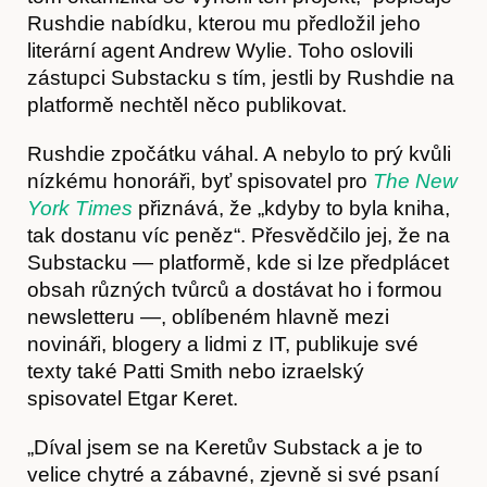
Rushdie nabídku, kterou mu předložil jeho
literární agent Andrew Wylie. Toho oslovili
zástupci Substacku s tím, jestli by Rushdie na
platformě nechtěl něco publikovat.
Rushdie zpočátku váhal. A nebylo to prý kvůli
nízkému honoráři, byť spisovatel pro
The New
York Times
přiznává, že „kdyby to byla kniha,
tak dostanu víc peněz“. Přesvědčilo jej, že na
Články
Substacku — platformě, kde si lze předplácet
obsah různých tvůrců a dostávat ho i formou
newsletteru —, oblíbeném hlavně mezi
novináři, blogery a lidmi z IT, publikuje své
texty také Patti Smith nebo izraelský
spisovatel Etgar Keret.
„Díval jsem se na Keretův Substack a je to
velice chytré a zábavné, zjevně si své psaní