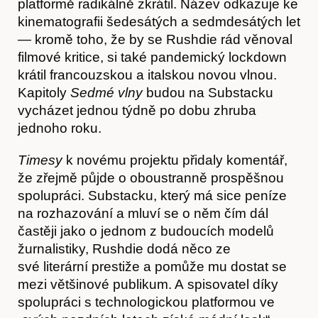
platformě radikálně zkrátil. Název odkazuje ke
kinematografii šedesátých a sedmdesátých let
— kromě toho, že by se Rushdie rád věnoval
filmové kritice, si také pandemický lockdown
krátil francouzskou a italskou novou vlnou.
Kapitoly
Sedmé vlny
budou na Substacku
vycházet jednou týdně po dobu zhruba
Akce
jednoho roku.
Timesy
k novému projektu přidaly komentář,
že zřejmě půjde o oboustranně prospěšnou
spolupráci. Substacku, který má sice peníze
na rozhazování a mluví se o něm čím dál
častěji jako o jednom z budoucích modelů
žurnalistiky, Rushdie dodá něco ze
své literární prestiže a pomůže mu dostat se
mezi většinové publikum. A spisovatel díky
spolupráci s technologickou platformou ve