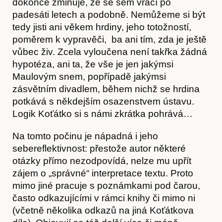
dokonce zmiňuje, že se sem vrací po
padesáti letech a podobně. Nemůžeme si být
tedy jisti ani věkem hrdiny, jeho totožností,
poměrem k vypravěči, ba ani tím, zda je ještě
vůbec živ. Zcela vyloučena není takřka žádná
hypotéza, ani ta, že vše je jen jakýmsi
Maulovým snem, popřípadě jakýmsi
O nás
zásvětním divadlem, během nichž se hrdina
potkává s někdejším osazenstvem ústavu.
Logik Koťátko si s námi zkrátka pohrává…
Na tomto počinu je nápadná i jeho
sebereflektivnost: přestože autor některé
otázky přímo nezodpovídá, nelze mu upřít
zájem o „správné“ interpretace textu. Proto
mimo jiné pracuje s poznámkami pod čarou,
často odkazujícími v rámci knihy či mimo ni
(včetně několika odkazů na jiná Koťátkova