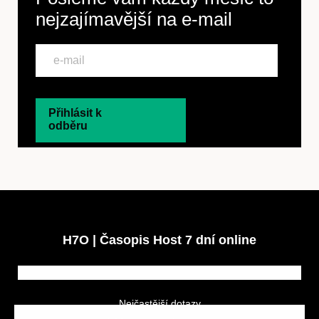
nejzajímavější na
e-mail
Přihlásit k
odběru
H7O | Časopis Host 7 dní online
Nejčastější dotazy