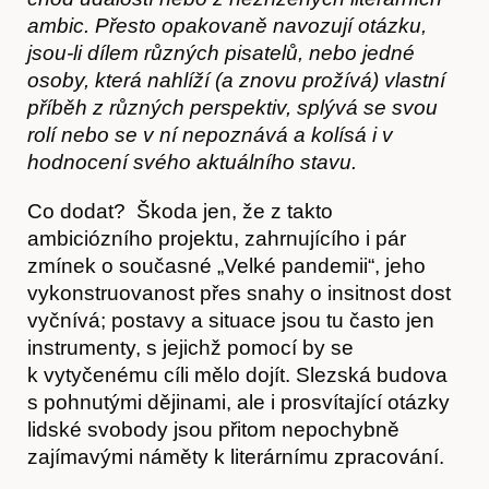
ambic. Přesto opakovaně navozují otázku,
jsou-li dílem různých pisatelů, nebo jedné
osoby, která nahlíží (a znovu prožívá) vlastní
příběh z různých perspektiv, splývá se svou
rolí nebo se v ní nepoznává a kolísá i v
hodnocení svého aktuálního stavu.
Co dodat? Škoda jen, že z takto
ambiciózního projektu, zahrnujícího i pár
zmínek o současné „Velké pandemii“, jeho
vykonstruovanost přes snahy o insitnost dost
vyčnívá; postavy a situace jsou tu často jen
instrumenty, s jejichž pomocí by se
Předplatné
k vytyčenému cíli mělo dojít. Slezská budova
s pohnutými dějinami, ale i prosvítající otázky
lidské svobody jsou přitom nepochybně
zajímavými náměty k literárnímu zpracování.