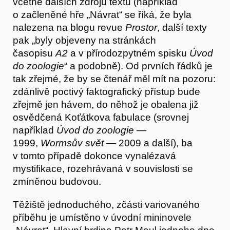
včetně dalších zdrojů textu (například
o začleněné hře „Návrat“ se říká, že byla
nalezena na blogu revue
Prostor
, další texty
pak „byly objeveny na stránkách
Články
časopisu
A2
a v přírodozpytném spisku
Úvod
do zoologie
“ a podobně). Od prvních řádků je
tak zřejmé, že by se čtenář měl mít na pozoru:
zdánlivě poctivý faktografický přístup bude
zřejmě jen hávem, do něhož je obalena již
osvědčená Koťátkova fabulace (srovnej
například
Úvod do zoologie
—
1999,
Wormsův svět
— 2009 a další), ba
v tomto případě dokonce vynalézavá
mystifikace, rozehrávaná v souvislosti se
zmíněnou budovou.
Těžiště jednoduchého, zčásti variovaného
příběhu je umístěno v úvodní mininovele