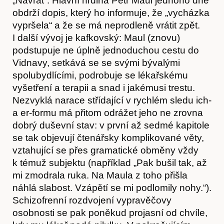
„Návrat“. Hlavní hrdina Petr Maul jednoho dne
Časopis
obdrží dopis, který ho informuje, že „vycházka
vypršela“ a že se má neprodleně vrátit zpět.
I další vývoj je kafkovský: Maul (znovu)
podstupuje ne úplně jednoduchou cestu do
Vidnavy, setkává se se svými bývalými
spolubydlícími, podrobuje se lékařskému
vyšetření a terapii a snad i jakémusi trestu.
Nezvyklá narace střídající v rychlém sledu ich-
a er-formu má přitom odrážet jeho ne zrovna
dobrý duševní stav: v první až sedmé kapitole
se tak objevují čtenářsky komplikované věty,
vztahující se přes gramatické obměny vždy
k témuž subjektu (například „Pak bušil tak, až
mi zmodrala ruka. Na Maula z toho přišla
Hostcast
náhlá slabost. Vzápětí se mi podlomily nohy.“).
Schizofrenní rozdvojení vypravěčovy
osobnosti se pak poněkud projasní od chvíle,