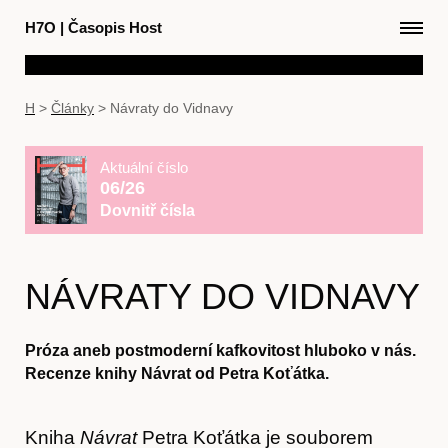
H7O
|
Časopis Host
H
>
Články
>
Návraty do Vidnavy
Aktuální číslo
06/26
Dovnitř čísla
NÁVRATY DO VIDNAVY
Próza aneb postmoderní kafkovitost hluboko v nás.
Recenze knihy Návrat od Petra Koťátka.
Kniha
Návrat
Petra Koťátka je souborem