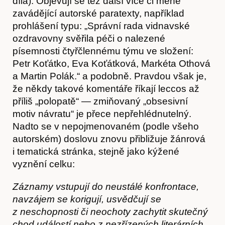
díla). Objevují se též další více či méně
zavádějící autorské paratexty, například
prohlášení typu: „Správní rada vidnavské
Obchod
ozdravovny svěřila péči o nalezené
písemnosti čtyřčlennému týmu ve složení:
Petr Koťátko, Eva Koťátková, Markéta Othová
a Martin Polák.“ a podobně. Pravdou však je,
že někdy takové komentáře říkají leccos až
příliš „polopatě“ — zmiňovaný „obsesivní
motiv návratu“ je přece nepřehlédnutelný.
Nadto se v nepojmenovaném (podle všeho
autorském) doslovu znovu přibližuje žánrová
i tematická stránka, stejně jako kýžené
vyznění celku:
Záznamy vstupují do neustálé konfrontace,
navzájem se korigují, usvědčují se
Kontakt
z neschopnosti či neochoty zachytit skutečný
chod událostí nebo z nezřízených literárních