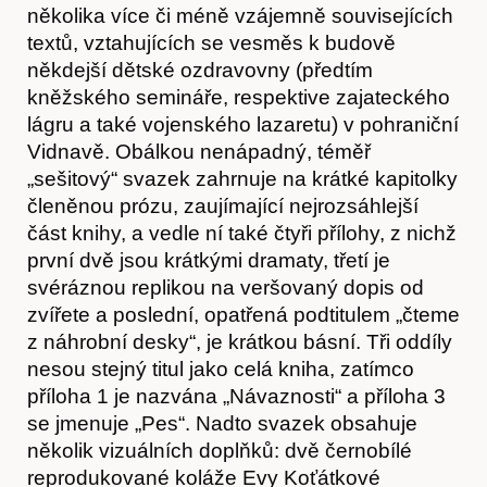
několika více či méně vzájemně souvisejících
textů, vztahujících se vesměs k budově
někdejší dětské ozdravovny (předtím
kněžského semináře, respektive zajateckého
lágru a také vojenského lazaretu) v pohraniční
Vidnavě. Obálkou nenápadný, téměř
„sešitový“ svazek zahrnuje na krátké kapitolky
členěnou prózu, zaujímající nejrozsáhlejší
část knihy, a vedle ní také čtyři přílohy, z nichž
první dvě jsou krátkými dramaty, třetí je
svéráznou replikou na veršovaný dopis od
zvířete a poslední, opatřená podtitulem „čteme
z náhrobní desky“, je krátkou básní. Tři oddíly
nesou stejný titul jako celá kniha, zatímco
příloha 1 je nazvána „Návaznosti“ a příloha 3
se jmenuje „Pes“. Nadto svazek obsahuje
několik vizuálních doplňků: dvě černobílé
reprodukované koláže Evy Koťátkové