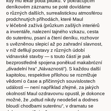
kdy mu lékař podá pilulku. V pokračujícím
deníkovém záznamu se poté dovídáme
o různých dalších, surrealistickou atmosférou
prodchnutých příhodách, které Maul
v léčebně zažívá (průzkum zašlých interiérů
a inventáře, nalezení tajného vzkazu, cesta
do suterénu, psaní a čtení deníku, rozhovor
s uvězněnou slepicí až po zahradní slavnost,
v níž defilují postavy z různých údobí
vidnavské stavby — s touto částí je pak
bezprostředně spojena poněkud makabrózní
Akce
„divadelní hra“ „Návaznosti“). S každou další
kapitolou, respektive přílohou se rozmlžuje
vědomí o čase a příčinných souvislostech
událostí — není například zřejmé, za jakých
okolností Maul ozdravovnu opustil, je dokonce
možné, že „odtud nikdy neodešel a dodnes
bloudí chodbami suterénu“, v dramatu se