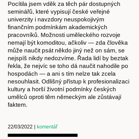
Pocítila jsem vděk za těch pár dostupných
seminářů, které vypisují české veřejné
univerzity i navzdory neuspokojivým
finančním podmínkám akademických
pracovníků. Možnosti uměleckého rozvoje
nemají být komoditou, ačkoliv — zda člověka
může naučit psát někdo jiný než on sám, se
nejspíš nikdy nedozvíme. Řada lidí by beztak
řekla, že nejvíc se toho dá naučit nahodile po
hospodách — a ani s tím nelze tak zcela
Předplatné
nesouhlasit. Odlišný přístup k profesionalizaci
kultury a horší životní podmínky českých
umělců oproti těm německým ale zůstávají
faktem.
22/03/2022
|
komentář