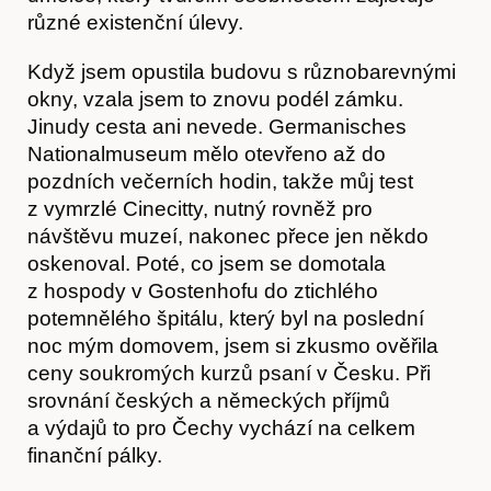
Obchod
různé existenční úlevy.
Když jsem opustila budovu s různobarevnými
okny, vzala jsem to znovu podél zámku.
Jinudy cesta ani nevede. Germanisches
Nationalmuseum mělo otevřeno až do
pozdních večerních hodin, takže můj test
z vymrzlé Cinecitty, nutný rovněž pro
návštěvu muzeí, nakonec přece jen někdo
oskenoval. Poté, co jsem se domotala
z hospody v Gostenhofu do ztichlého
potemnělého špitálu, který byl na poslední
noc mým domovem, jsem si zkusmo ověřila
ceny soukromých kurzů psaní v Česku. Při
Kontakt
srovnání českých a německých příjmů
a výdajů to pro Čechy vychází na celkem
finanční pálky.