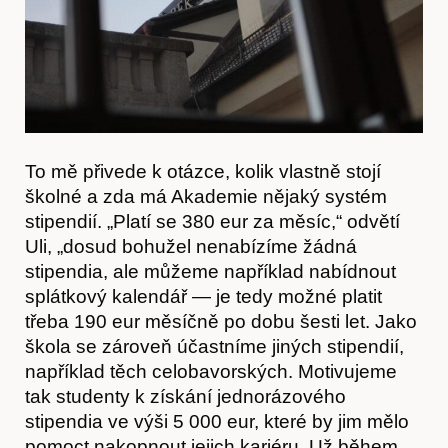
To mě přivede k otázce, kolik vlastně stojí
školné a zda má Akademie nějaký systém
stipendií. „Platí se 380 eur za měsíc,“ odvětí
Akce
Uli, „dosud bohužel nenabízíme žádná
stipendia, ale můžeme například nabídnout
splátkový kalendář — je tedy možné platit
třeba 190 eur měsíčně po dobu šesti let. Jako
škola se zároveň účastníme jiných stipendií,
například těch celobavorských. Motivujeme
tak studenty k získání jednorázového
stipendia ve výši 5 000 eur, které by jim mělo
pomoct nakopnout jejich kariéru. Už během