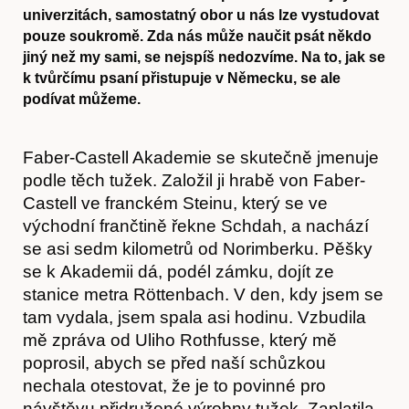
univerzitách, samostatný obor u nás lze vystudovat
pouze soukromě. Zda nás může naučit psát někdo
jiný než my sami, se nejspíš nedozvíme. Na to, jak se
k tvůrčímu psaní přistupuje v Německu, se ale
podívat můžeme.
Faber-Castell Akademie se skutečně jmenuje
podle těch tužek. Založil ji hrabě von Faber-
Castell ve franckém Steinu, který se ve
východní frančtině řekne Schdah, a nachází
se asi sedm kilometrů od Norimberku. Pěšky
se k Akademii dá, podél zámku, dojít ze
stanice metra Röttenbach. V den, kdy jsem se
tam vydala, jsem spala asi hodinu. Vzbudila
mě zpráva od Uliho Rothfusse, který mě
poprosil, abych se před naší schůzkou
nechala otestovat, že je to povinné pro
návštěvu přidružené výrobny tužek. Zaplatila