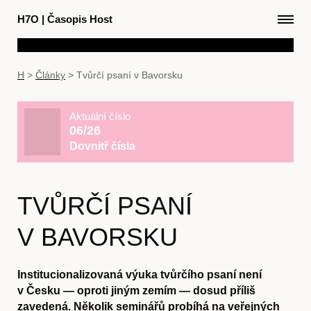
H7O
|
Časopis Host
H
>
Články
>
Tvůrčí psaní v Bavorsku
Aktuální číslo
06/26
Dovnitř čísla
TVŮRČÍ PSANÍ
V BAVORSKU
Institucionalizovaná výuka tvůrčího psaní není
v Česku — oproti jiným zemím — dosud příliš
zavedená. Několik seminářů probíhá na veřejných