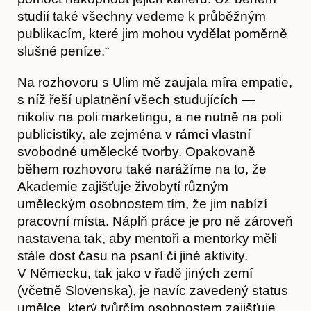
studií také všechny vedeme k průběžným
publikacím, které jim mohou vydělat poměrně
slušné peníze.“
Na rozhovoru s Ulim mě zaujala míra empatie,
O nás
s níž řeší uplatnění všech studujících —
nikoliv na poli marketingu, a ne nutně na poli
publicistiky, ale zejména v rámci vlastní
svobodné umělecké tvorby. Opakovaně
během rozhovoru také narážíme na to, že
Akademie zajišťuje živobytí různým
uměleckým osobnostem tím, že jim nabízí
pracovní místa. Náplň práce je pro ně zároveň
nastavena tak, aby mentoři a mentorky měli
stále dost času na psaní či jiné aktivity.
V Německu, tak jako v řadě jiných zemí
(včetně Slovenska), je navíc zavedený status
umělce, který tvůrčím osobnostem zajišťuje