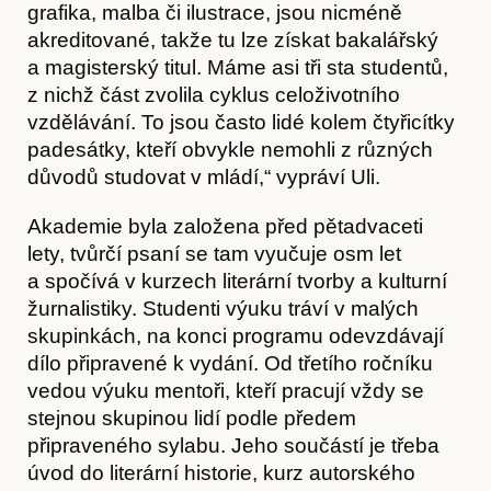
grafika, malba či ilustrace, jsou nicméně
akreditované, takže tu lze získat bakalářský
a magisterský titul. Máme asi tři sta studentů,
Články
z nichž část zvolila cyklus celoživotního
vzdělávání. To jsou často lidé kolem čtyřicítky
padesátky, kteří obvykle nemohli z různých
důvodů studovat v mládí,“ vypráví Uli.
Akademie byla založena před pětadvaceti
lety, tvůrčí psaní se tam vyučuje osm let
a spočívá v kurzech literární tvorby a kulturní
žurnalistiky. Studenti výuku tráví v malých
skupinkách, na konci programu odevzdávají
dílo připravené k vydání. Od třetího ročníku
vedou výuku mentoři, kteří pracují vždy se
stejnou skupinou lidí podle předem
připraveného sylabu. Jeho součástí je třeba
Časopis
úvod do literární historie, kurz autorského