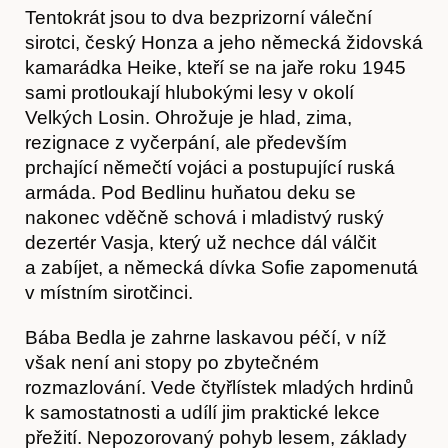
Tentokrát jsou to dva bezprizorní váleční
sirotci, český Honza a jeho německá židovská
kamarádka Heike, kteří se na jaře roku 1945
sami protloukají hlubokými lesy v okolí
Velkých Losin. Ohrožuje je hlad, zima,
rezignace z vyčerpání, ale především
prchající němečtí vojáci a postupující ruská
armáda. Pod Bedlinu huňatou deku se
nakonec vděčně schová i mladistvý ruský
dezertér Vasja, který už nechce dál válčit
a zabíjet, a německá dívka Sofie zapomenutá
Akce
v místním sirotčinci.
Bába Bedla je zahrne laskavou péčí, v níž
však není ani stopy po zbytečném
rozmazlování. Vede čtyřlístek mladých hrdinů
k samostatnosti a udílí jim praktické lekce
přežití. Nepozorovaný pohyb lesem, základy