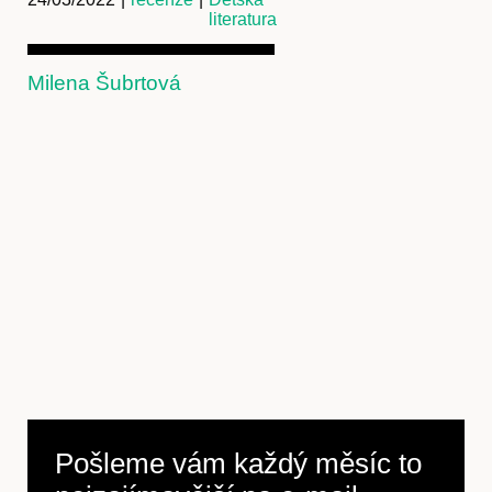
literatura
Milena Šubrtová
Předplatné
Pošleme vám každý měsíc to