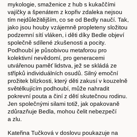
mykologie, smaženice z hub s kukaččími
vajíčky a špenátem z kopřiv zdaleka nejsou
tím nejdůležitějším, co se od Bedly naučí. Tak,
jako jsou houby vzájemně propleteny složitou
podzemní sítí vláken, i děti díky Bedle objeví
O nás
společně sdílené zkušenosti a pocity.
Podhoubí je působivou metaforou pro
kolektivní nevědomí, pro generacemi
utvářenou paměť lidstva, jež se skládá ze
střípků individuálních osudů. Silný emoční
prožitek blízkosti, který děti zakusí v kouzelně
světélkujícím podhoubí, může nahradit
pokrevní pouta a činí z dětí skutečnou rodinu.
Jen společnými silami totiž, jak opakovaně
zdůrazňuje Bedla, mohou čelit nebezpečí
a zlu.
Obchod
Kateřina Tučková v doslovu poukazuje na