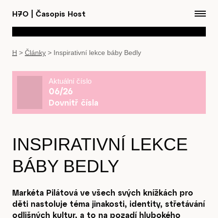
H7O
|
Časopis Host
H
>
Články
>
Inspirativní lekce báby Bedly
Aktuální číslo
06/26
Dovnitř čísla
INSPIRATIVNÍ LEKCE
BÁBY BEDLY
Markéta Pilátová ve všech svých knížkách pro
děti nastoluje téma jinakosti, identity, střetávání
odlišných kultur, a to na pozadí hlubokého