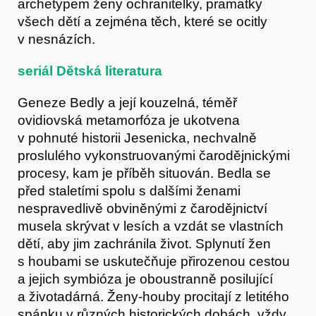
archetypem ženy ochranitelky, pramatky
všech dětí a zejména těch, které se ocitly
v nesnázích.
seriál Dětská literatura
Geneze Bedly a její kouzelná, téměř
ovidiovská metamorfóza je ukotvena
v pohnuté historii Jesenicka, nechvalně
proslulého vykonstruovanými čarodějnickými
procesy, kam je příběh situován. Bedla se
před staletími spolu s dalšími ženami
Články
nespravedlivě obviněnými z čarodějnictví
musela skrývat v lesích a vzdát se vlastních
dětí, aby jim zachránila život. Splynutí žen
s houbami se uskutečňuje přirozenou cestou
a jejich symbióza je oboustranně posilující
a životadárná. Ženy-houby procitají z letitého
spánku v různých historických dobách, vždy