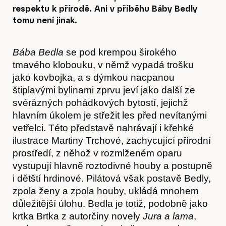
respektu k přírodě. Ani v příběhu Báby Bedly
tomu není jinak.
Bába Bedla
se pod krempou širokého
tmavého klobouku, v němž vypadá trošku
jako kovbojka, a s dýmkou nacpanou
štiplavými bylinami zprvu jeví jako další ze
svérázných pohádkových bytostí, jejichž
hlavním úkolem je střežit les před nevítanými
vetřelci. Této představě nahrávají i křehké
ilustrace Martiny Trchové, zachycující přírodní
prostředí, z něhož v rozmlženém oparu
vystupují hlavně roztodivné houby a postupně
i dětští hrdinové. Pilátová však postavě Bedly,
zpola ženy a zpola houby, ukládá mnohem
důležitější úlohu. Bedla je totiž, podobně jako
krtka Brtka z autorčiny novely
Jura a lama
,