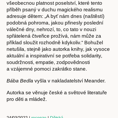
všeobecnou platnost poselství, které tento
příběh psaný v duchu magického realismu
adresuje dětem: „A byť nám dnes (naštěstí)
podobná pohroma, jakou přinesly poslední
válečné dny, nehrozí, to, co tato v nouzi
spřátelená čtveřice prožívá, nám může za
příklad sloužit rozhodně kdykoliv.“ Bohužel
netušila, stejně jako autorka knihy, jak vysoce
aktuální a inspirativní se potřeba solidarity,
soudržnosti, empatie, zodpovědnosti
a vzájemné pomoci zakrátko stane.
Kontakt
Bába Bedla
vyšla v nakladatelství Meander.
Autorka se věnuje české a světové literatuře
pro děti a mládež.
24/03/2022
|
recenze
|
Dětská