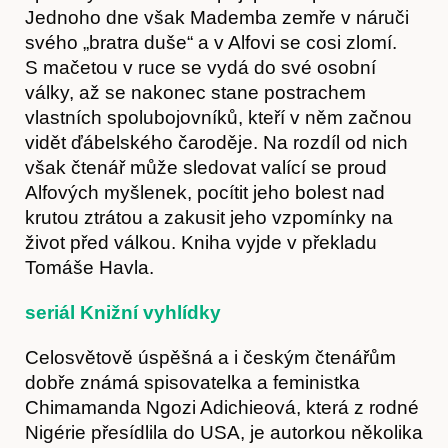
Jednoho dne však Mademba zemře v náruči
svého „bratra duše“ a v Alfovi se cosi zlomí.
S mačetou v ruce se vydá do své osobní
války, až se nakonec stane postrachem
vlastních spolubojovníků, kteří v něm začnou
vidět ďábelského čaroděje. Na rozdíl od nich
však čtenář může sledovat valící se proud
Alfových myšlenek, pocítit jeho bolest nad
krutou ztrátou a zakusit jeho vzpomínky na
život před válkou. Kniha vyjde v překladu
Tomáše Havla.
seriál Knižní vyhlídky
Celosvětově úspěšná a i českým čtenářům
dobře známá spisovatelka a feministka
Chimamanda Ngozi Adichieová, která z rodné
Nigérie přesídlila do USA, je autorkou několika