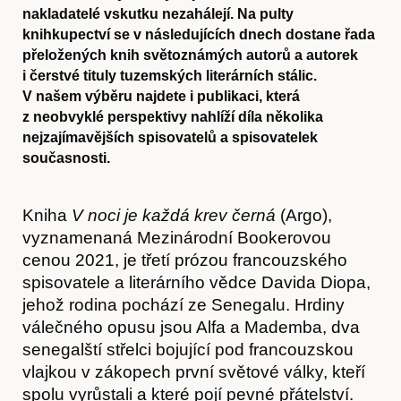
nakladatelé vskutku nezahálejí. Na pulty
knihkupectví se v následujících dnech dostane řada
přeložených knih světoznámých autorů a autorek
i čerstvé tituly tuzemských literárních stálic.
V našem výběru najdete i publikaci, která
z neobvyklé perspektivy nahlíží díla několika
nejzajímavějších spisovatelů a spisovatelek
současnosti.
Kniha
V noci je každá krev černá
(Argo),
vyznamenaná Mezinárodní Bookerovou
cenou 2021, je třetí prózou francouzského
spisovatele a literárního vědce Davida Diopa,
jehož rodina pochází ze Senegalu. Hrdiny
válečného opusu jsou Alfa a Mademba, dva
senegalští střelci bojující pod francouzskou
vlajkou v zákopech první světové války, kteří
spolu vyrůstali a které pojí pevné přátelství.