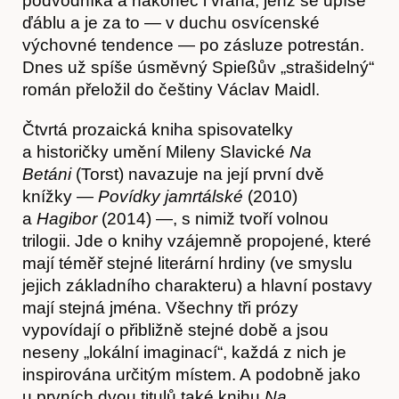
podvodníka a nakonec i vraha, jenž se upíše
O nás
ďáblu a je za to — v duchu osvícenské
výchovné tendence — po zásluze potrestán.
Dnes už spíše úsměvný Spießův „strašidelný“
román přeložil do češtiny Václav Maidl.
Čtvrtá prozaická kniha spisovatelky
a historičky umění Mileny Slavické
Na
Betáni
(Torst) navazuje na její první dvě
knížky —
Povídky jamrtálské
(2010)
a
Hagibor
(2014) —, s nimiž tvoří volnou
trilogii. Jde o knihy vzájemně propojené, které
mají téměř stejné literární hrdiny (ve smyslu
jejich základního charakteru) a hlavní postavy
Obchod
mají stejná jména. Všechny tři prózy
vypovídají o přibližně stejné době a jsou
neseny „lokální imaginací“, každá z nich je
inspirována určitým místem. A podobně jako
u prvních dvou titulů také knihu
Na