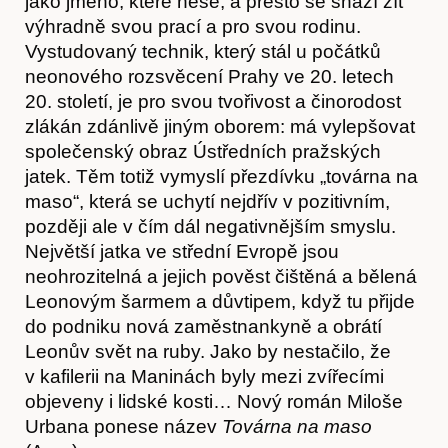
jako jméno, které nese, a přesto se snaží žít
výhradně svou prací a pro svou rodinu.
Vystudovaný technik, který stál u počátků
neonového rozsvěcení Prahy ve 20. letech
20. století, je pro svou tvořivost a činorodost
zlákán zdánlivě jiným oborem: má vylepšovat
společenský obraz Ústředních pražských
jatek. Těm totiž vymyslí přezdívku „továrna na
maso“, která se uchytí nejdřív v pozitivním,
později ale v čím dál negativnějším smyslu.
Hostcast
Největší jatka ve střední Evropě jsou
neohrozitelná a jejich pověst čištěná a bělená
Leonovým šarmem a důvtipem, když tu přijde
do podniku nová zaměstnankyně a obrátí
Leonův svět na ruby. Jako by nestačilo, že
v kafilerii na Maninách byly mezi zvířecími
objeveny i lidské kosti… Nový román Miloše
Urbana ponese název
Továrna na maso