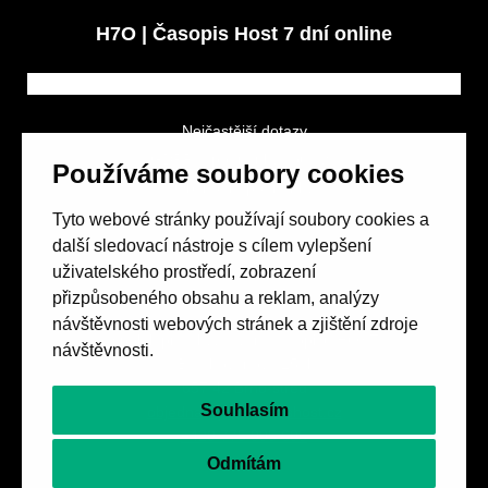
H7O | Časopis Host 7 dní online
Nejčastější dotazy
GDPR a podmínky soutěže
Používáme soubory cookies
Obchodní podmínky
Tyto webové stránky používají soubory cookies a
další sledovací nástroje s cílem vylepšení
uživatelského prostředí, zobrazení
přizpůsobeného obsahu a reklam, analýzy
návštěvnosti webových stránek a zjištění zdroje
Spolek přátel vydávání
časopisu HOST
návštěvnosti.
Beethovenova 25/4
657 42 Brno-střed
Souhlasím
objednavky@casopishost.cz
+420 775 995 695
Odmítám