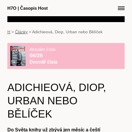
H7O
|
Časopis Host
H
>
Články
>
Adichieová, Diop, Urban nebo Bělíček
Aktuální číslo
06/26
Dovnitř čísla
ADICHIEOVÁ, DIOP,
URBAN NEBO
BĚLÍČEK
Do Světa knihy už zbývá jen měsíc a čeští