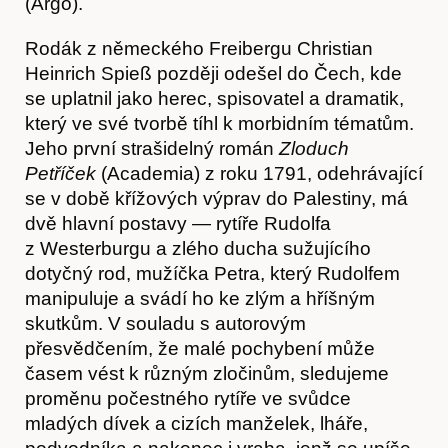
(Argo).
Rodák z německého Freibergu Christian
Heinrich Spieß později odešel do Čech, kde
se uplatnil jako herec, spisovatel a dramatik,
Akce
který ve své tvorbě tíhl k morbidním tématům.
Jeho první strašidelný román
Zloduch
Petříček
(Academia) z roku 1791, odehrávající
se v době křížových výprav do Palestiny, má
dvě hlavní postavy — rytíře Rudolfa
z Westerburgu a zlého ducha sužujícího
dotyčný rod, mužíčka Petra, který Rudolfem
manipuluje a svádí ho ke zlým a hříšným
skutkům. V souladu s autorovým
přesvědčením, že malé pochybení může
časem vést k různým zločinům, sledujeme
proměnu počestného rytíře ve svůdce
mladých dívek a cizích manželek, lháře,