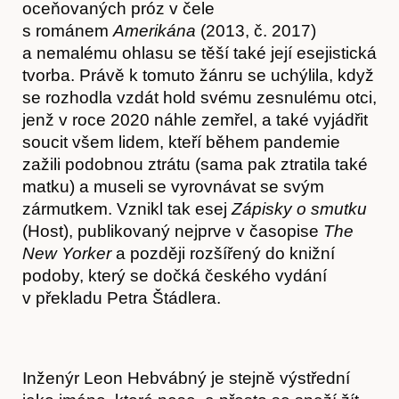
oceňovaných próz v čele
Články
s románem
Amerikána
(2013, č. 2017)
a nemalému ohlasu se těší také její esejistická
tvorba. Právě k tomuto žánru se uchýlila, když
se rozhodla vzdát hold svému zesnulému otci,
jenž v roce 2020 náhle zemřel, a také vyjádřit
soucit všem lidem, kteří během pandemie
zažili podobnou ztrátu (sama pak ztratila také
matku) a museli se vyrovnávat se svým
zármutkem. Vznikl tak esej
Zápisky o smutku
(Host), publikovaný nejprve v časopise
The
New Yorker
a později rozšířený do knižní
podoby, který se dočká českého vydání
v překladu Petra Štádlera.
Časopis
Inženýr Leon Hebvábný je stejně výstřední