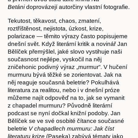
Betáni
doprovázejí autorčiny vlastní fotografie.
Tekutost, těkavost, chaos, zmatení,
roztříštěnost, nejistota, úzkost, krize,
polarizace — těmito výrazy často popisujeme
dnešní svět. Když literární kritik a novinář Jan
Bělíček přemýšlel, jaké slovo vystihuje naši
současnost nejlépe, vyskočil na něj
zničehonic podivný výraz „murmur“. V hučení
Kontakt
murmuru bývá těžké se zorientovat. Jak na
něj reaguje současná beletrie? Pokulhává
literatura za realitou, nebo i v dnešní próze
můžeme najít odpověď na to, jak se vymanit
z chapadel murmuru? Původně literární
podcast se nyní dočkal knižní podoby. Jan
Bělíček se ve své osobité čítance současné
beletrie
V chapadlech murmuru: Jak číst
literaturu krize
(Paseka) zabývá tématy jako