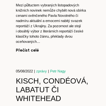
Mezi půltuctem vybraných listopadových
knižních novinek nemůže chybět nová sbírka
cenami ověnčeného Pavla Novotného či
nadmíru aktuální a emocemi nabitý svazek
reportáží z Ukrajiny. Za pozornost ale stojí
i obsáhlý výbor z literárních reportáží české
klasičky tohoto žánru, překlady dvou
oceňovaných…
Přečíst celé
05/08/2022
|
zprávy
|
Petr Nagy
KISCH, CONDÉOVÁ,
LABATUT ČI
WHITEHEAD