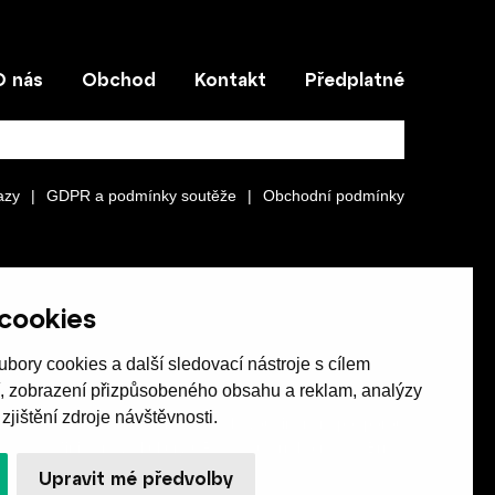
O nás
Obchod
Kontakt
Předplatné
azy
|
GDPR a podmínky soutěže
|
Obchodní podmínky
cookies
bory cookies a další sledovací nástroje s cílem
í, zobrazení přizpůsobeného obsahu a reklam, analýzy
jištění zdroje návštěvnosti.
Revue Host vychází s laskavou finanční podporou
Ministerstva kultury ČR a statutárního města Brna.
Upravit mé předvolby