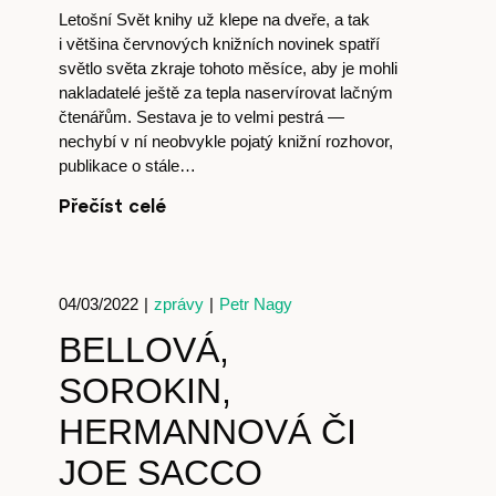
Letošní Svět knihy už klepe na dveře, a tak
i většina červnových knižních novinek spatří
světlo světa zkraje tohoto měsíce, aby je mohli
nakladatelé ještě za tepla naservírovat lačným
čtenářům. Sestava je to velmi pestrá —
nechybí v ní neobvykle pojatý knižní rozhovor,
publikace o stále…
Přečíst celé
04/03/2022
|
zprávy
|
Petr Nagy
BELLOVÁ,
SOROKIN,
Předplatné
HERMANNOVÁ ČI
JOE SACCO