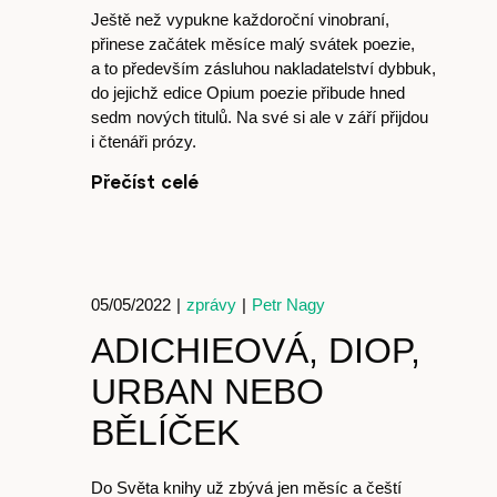
Ještě než vypukne každoroční vinobraní,
přinese začátek měsíce malý svátek poezie,
a to především zásluhou nakladatelství dybbuk,
do jejichž edice Opium poezie přibude hned
sedm nových titulů. Na své si ale v září přijdou
i čtenáři prózy.
Přečíst celé
05/05/2022
|
zprávy
|
Petr Nagy
ADICHIEOVÁ, DIOP,
URBAN NEBO
Články
BĚLÍČEK
Do Světa knihy už zbývá jen měsíc a čeští