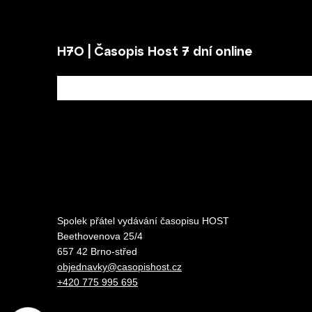
H7O | Časopis Host 7 dní online
Spolek přátel vydávání
časopisu HOST
Beethovenova 25/4
657 42 Brno-střed
objednavky@casopishost.cz
+420 775 995 695