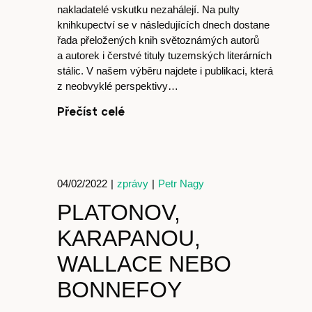
nakladatelé vskutku nezahálejí. Na pulty
knihkupectví se v následujících dnech dostane
Host
řada přeložených knih světoznámých autorů
a autorek i čerstvé tituly tuzemských literárních
stálic. V našem výběru najdete i publikaci, která
z neobvyklé perspektivy…
Přečíst celé
O nás
04/02/2022
|
zprávy
|
Petr Nagy
PLATONOV,
KARAPANOU,
WALLACE NEBO
BONNEFOY