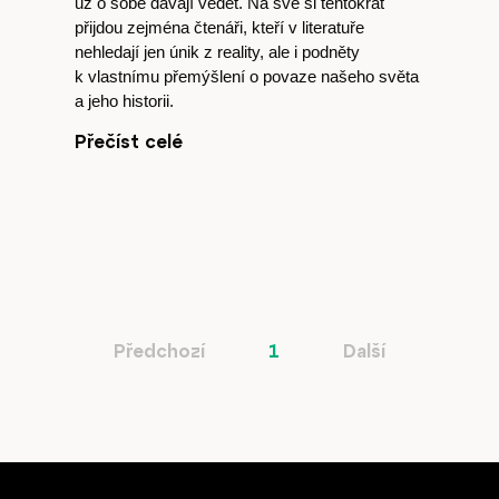
už o sobě dávají vědět. Na své si tentokrát
přijdou zejména čtenáři, kteří v literatuře
nehledají jen únik z reality, ale i podněty
k vlastnímu přemýšlení o povaze našeho světa
a jeho historii.
Přečíst celé
Předchozí
1
Další