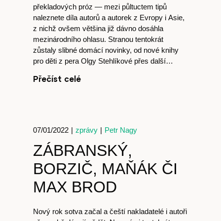
překladových próz — mezi půltuctem tipů
naleznete díla autorů a autorek z Evropy i Asie,
cast
z nichž ovšem většina již dávno dosáhla
mezinárodního ohlasu. Stranou tentokrát
zůstaly slibné domácí novinky, od nové knihy
pro děti z pera Olgy Stehlíkové přes další…
Přečíst celé
Obchod
07/01/2022
|
zprávy
|
Petr Nagy
ZÁBRANSKÝ,
BORZIČ, MAŇÁK ČI
MAX BROD
Nový rok sotva začal a čeští nakladatelé i autoři