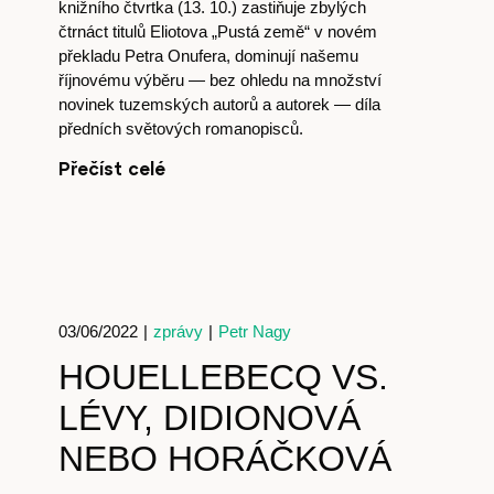
knižního čtvrtka (13. 10.) zastiňuje zbylých
čtrnáct titulů Eliotova „Pustá země“ v novém
překladu Petra Onufera, dominují našemu
říjnovému výběru — bez ohledu na množství
novinek tuzemských autorů a autorek — díla
předních světových romanopisců.
Přečíst celé
03/06/2022
|
zprávy
|
Petr Nagy
HOUELLEBECQ VS.
LÉVY, DIDIONOVÁ
NEBO HORÁČKOVÁ