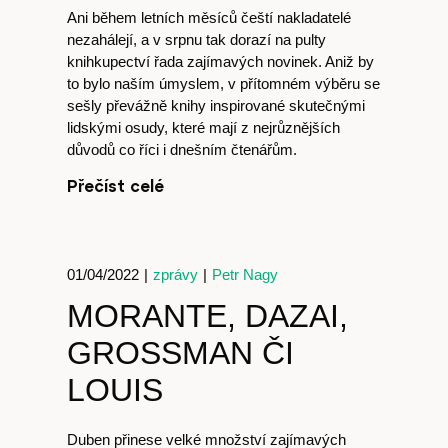
Ani během letních měsíců čeští nakladatelé
nezahálejí, a v srpnu tak dorazí na pulty
knihkupectví řada zajímavých novinek. Aniž by
to bylo naším úmyslem, v přítomném výběru se
sešly převážně knihy inspirované skutečnými
lidskými osudy, které mají z nejrůznějších
důvodů co říci i dnešním čtenářům.
Přečíst celé
01/04/2022
|
zprávy
|
Petr Nagy
MORANTE, DAZAI,
GROSSMAN ČI
Časopis
LOUIS
Duben přinese velké množství zajímavých