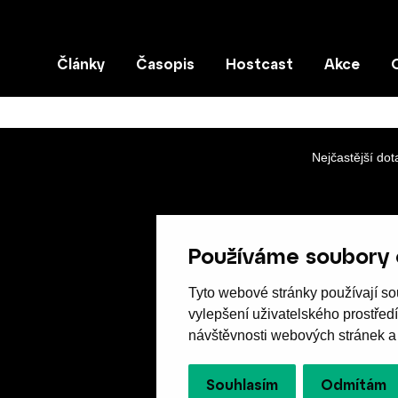
Články
Časopis
Hostcast
Akce
Nejčastější dot
Používáme soubory 
Tyto webové stránky používají sou
vylepšení uživatelského prostřed
návštěvnosti webových stránek a z
Souhlasím
Odmítám