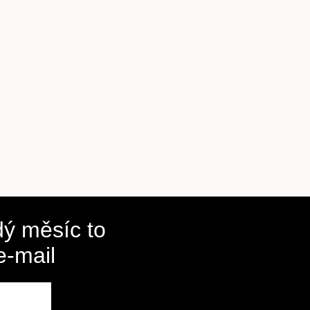
ý měsíc to
e-mail