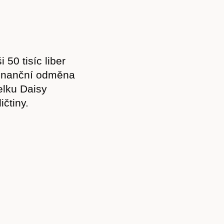
Kontakt
50 tisíc liber
 Finanční odměna
elku Daisy
čtiny.