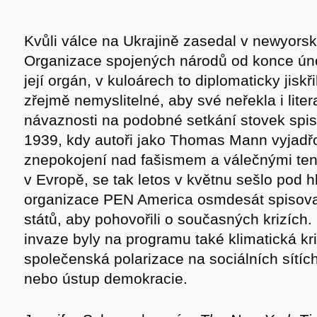
Kvůli válce na Ukrajině zasedal v newyors
Organizace spojených národů od konce ún
její orgán, v kuloárech to diplomaticky jiskř
zřejmě nemyslitelné, aby své neřekla i liter
návaznosti na podobné setkání stovek spis
1939, kdy autoři jako Thomas Mann vyjadřo
znepokojení nad fašismem a válečnými te
v Evropě, se tak letos v květnu sešlo pod h
organizace PEN America osmdesát spisovate
států, aby pohovořili o současných krizích
invaze byly na programu také klimatická kri
společenská polarizace na sociálních sítíc
nebo ústup demokracie.