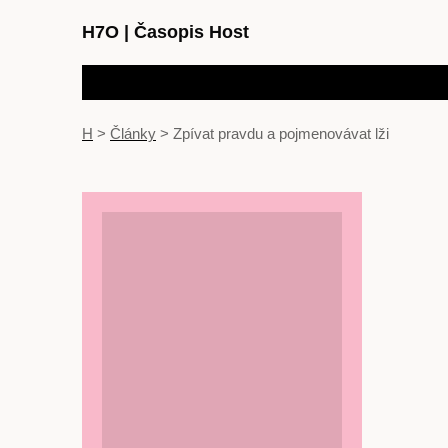
H7O
|
Časopis Host
H
>
Články
>
Zpívat pravdu a pojmenovávat lži