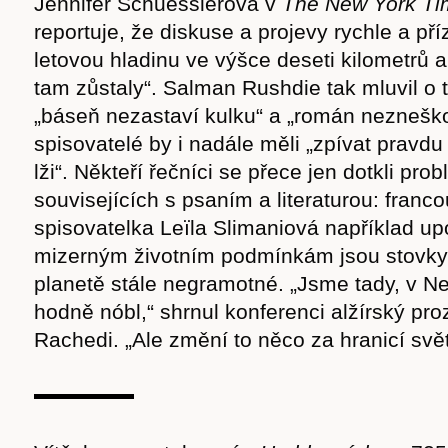
Jennifer Schuesslerová v
The New York Ti
reportuje, že diskuse a projevy rychle a př
letovou hladinu ve výšce deseti kilometrů 
tam zůstaly“. Salman Rushdie tak mluvil o 
„báseň nezastaví kulku“ a „román neznešk
spisovatelé by i nadále měli „zpívat pravd
lži“. Někteří řečníci se přece jen dotkli pro
souvisejících s psaním a literaturou: fran
spisovatelka Leïla Slimaniová například upo
mizerným životním podmínkám jsou stovky m
planetě stále negramotné. „Jsme tady, v Ne
hodně nóbl,“ shrnul konferenci alžírský pro
Rachedi. „Ale změní to něco za hranicí svět