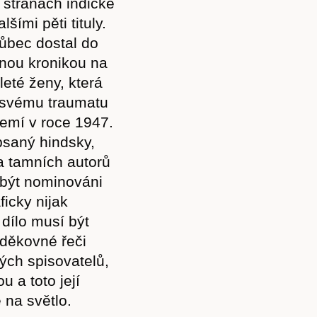
stranách indické
šími pěti tituly.
vůbec dostal do
nnou kronikou na
leté ženy, která
a svému traumatu
emí v roce 1947.
psaný hindsky,
a tamních autorů
u být nominováni
Předplatné
icky nijak
 dílo musí být
 děkovné řeči
lých spisovatelů,
Akce
u a toto její
 na světlo.