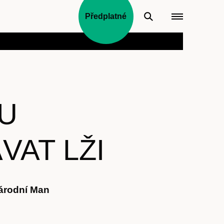
Předplatné
DU
VAT LŽI
árodní Man