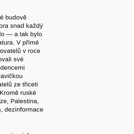
ké budově
ora snad každý
ilo — a tak bylo
atura. V přímé
ovatelů v roce
vali své
ndencemi
lavičkou
lů ze třiceti
. Kromě ruské
ze, Palestina,
h, dezinformace