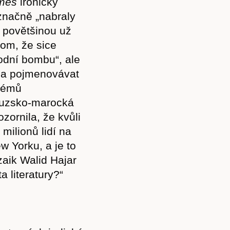
mes
ironicky
íznačně „nabraly
a povětšinou už
tom, že sice
odní bombu“, ale
u a pojmenovávat
blémů
couzsko-marocká
zornila, že kvůli
ilionů lidí na
w Yorku, a je to
zaik Walid Hajar
a literatury?“