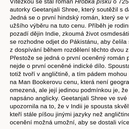
Vítězkou se stal román
Hrobka písku
o 725 
autorky Geetanjali Shree, který soutěžil s dal
Jedná se o první hindský román, který se 
užšího výběru na tuto cenu. Příběh je rodi
pozadí dějin Indie, zkoumá život osmdesáti
se rozhodne odjet do Pákistánu, aby čelil
z dospívání během rozdělení těchto dvou z
Přestože se jedná o první oceněný román 
nejde o první oceněné indické dílo. Spoust
totiž tvoří v angličtině, a tím pádem moho
Časopis
na Man Bookerovu cenu, která není geograf
omezená, ale její jedinou podmínkou je, že
napsáno anglicky. Geetanjali Shree ve své
upozornila na to, že v Indii je spousta skvě
cast
kteří stále píšou jinými jazyky než angličtino
ocenění možná umožní, aby se dostali více