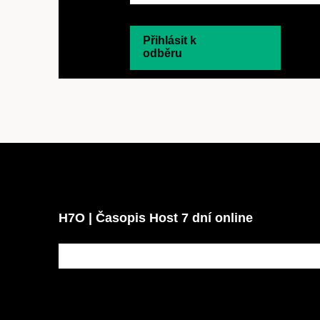
Přihlásit k
odběru
H7O | Časopis Host 7 dní online