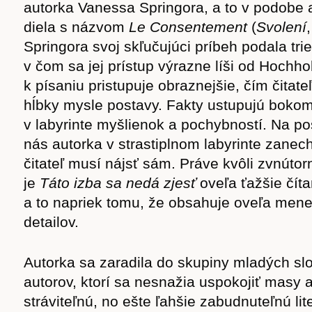
autorka Vanessa Springora, a to v podobe 
diela s názvom
Le Consentement
(
Svolení
Springora svoj skľučujúci príbeh podala tr
v čom sa jej prístup výrazne líši od Hochho
k písaniu pristupuje obraznejšie, čím čitate
hĺbky mysle postavy. Fakty ustupujú bokom 
v labyrinte myšlienok a pochybností. Na po
nás autorka v strastiplnom labyrinte zanech
čitateľ musí nájsť sám. Práve kvôli zvnúto
je
Táto izba sa nedá zjesť
oveľa ťažšie čít
a to napriek tomu, že obsahuje oveľa men
detailov.
Autorka sa zaradila do skupiny mladých s
autorov, ktorí sa nesnažia uspokojiť masy 
Časopis
stráviteľnú, no ešte ľahšie zabudnuteľnú lit