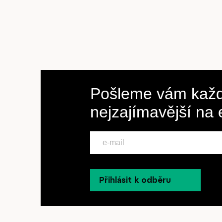
Pošleme vám každ
nejzajímavější na
Přihlásit k odběru