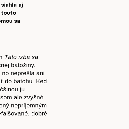
iahla aj
 touto
témou sa
om
Táto izba sa
nej batožiny.
, no neprešla ani
äť do batohu. Keď
äčšinou ju
 som ale zvyšné
hltený nepríjemným
efalšované, dobré