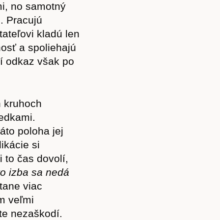
i, no samotný
. Pracujú
ateľovi kladú len
Akce
osť a spoliehajú
čší odkaz však po
h kruhoch
Kontakt
iedkami.
áto poloha jej
ikácie si
 to čas dovolí,
o izba sa nedá
tane viac
m veľmi
ite nezaškodí.