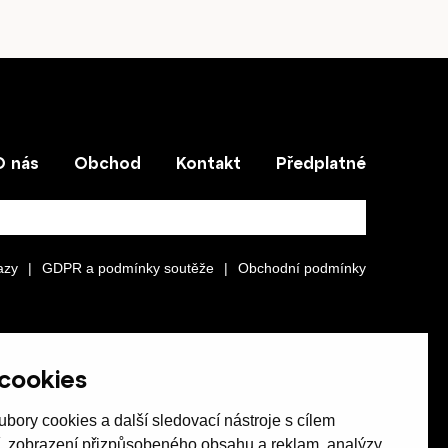
O nás
Obchod
Kontakt
Předplatné
azy
|
GDPR a podmínky soutěže
|
Obchodní podmínky
cookies
bory cookies a další sledovací nástroje s cílem
í, zobrazení přizpůsobeného obsahu a reklam, analýzy