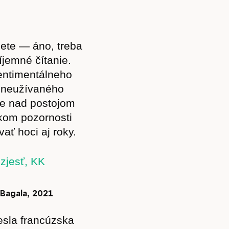
ete — áno, treba
íjemné čítanie.
sentimentálneho
 zneužívaného
je nad postojom
tkom pozornosti
ať hoci aj roky.
 Bagala, 2021
esla francúzska