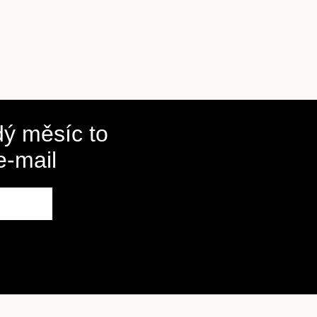
ý měsíc to
e-mail