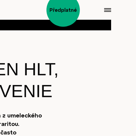
Předplatné
EN HLT,
ÁVENIE
m z umeleckého
aritou.
 často