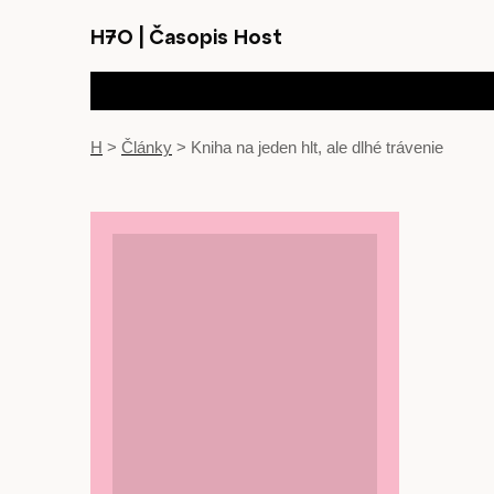
H7O
|
Časopis Host
H
>
Články
>
Kniha na jeden hlt, ale dlhé trávenie