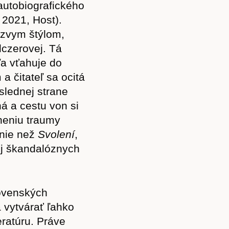
autobiografického
, 2021, Host).
iezvym štýlom,
lczerovej. Tá
ľa vťahuje do
a čitateľ sa ocitá
slednej strane
á a cestu von si
rneniu traumy
anie než
Svolení
,
ej škandalóznych
lovenských
a vytvárať ľahko
Předplatné
eratúru. Práve