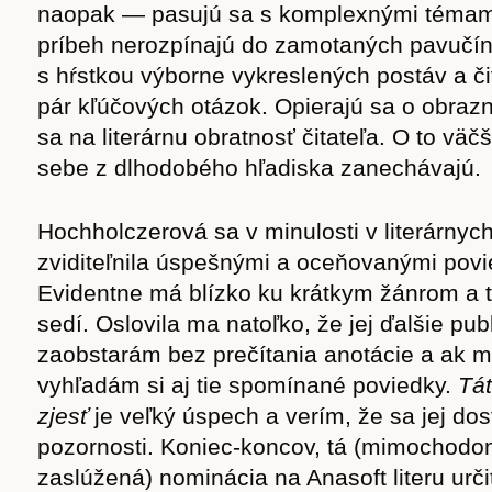
naopak — pasujú sa s komplexnými témam
príbeh nerozpínajú do zamotaných pavučín
s hŕstkou výborne vykreslených postáv a čit
cast
pár kľúčových otázok. Opierajú sa o obrazn
sa na literárnu obratnosť čitateľa. O to vä
sebe z dlhodobého hľadiska zanechávajú.
Hochholczerová sa v minulosti v literárnyc
Obchod
zviditeľnila úspešnými a oceňovanými pov
Evidentne má blízko ku krátkym žánrom a t
sedí. Oslovila ma natoľko, že jej ďalšie publ
zaobstarám bez prečítania anotácie a ak mi
vyhľadám si aj tie spomínané poviedky.
Tát
zjesť
je veľký úspech a verím, že sa jej dos
pozornosti. Koniec-koncov, tá (mimochodo
zaslúžená) nominácia na Anasoft literu urč