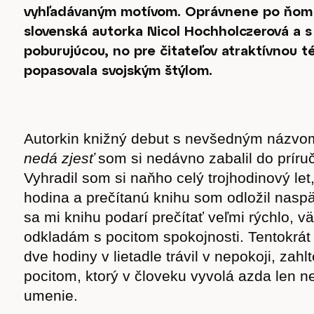
vyhľadávaným motívom. Oprávnene po ňom s
slovenská autorka Nicol Hochholczerová a s
poburujúcou, no pre čitateľov atraktívnou 
popasovala svojským štýlom.
Autorkin knižný debut s nevšedným názv
nedá zjesť
som si nedávno zabalil do príruč
Vyhradil som si naňho celý trojhodinový let
hodina a prečítanú knihu som odložil nasp
sa mi knihu podarí prečítať veľmi rýchlo, v
odkladám s pocitom spokojnosti. Tentokrát
dve hodiny v lietadle trávil v nepokoji, za
pocitom, ktorý v človeku vyvolá azda len n
umenie.