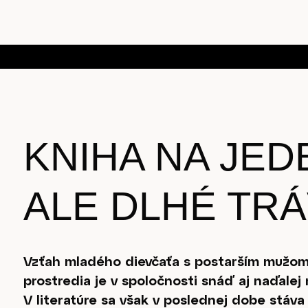
KNIHA NA JED
ALE DLHÉ TR
Vzťah mladého dievčaťa s postarším mužo
prostredia je v spoločnosti snáď aj naďalej r
V literatúre sa však v poslednej dobe stáva