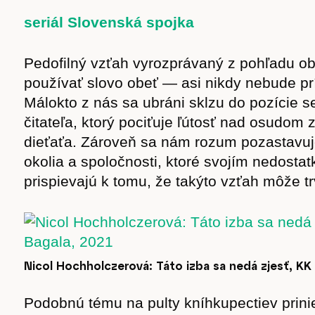
seriál Slovenská spojka
Pedofilný vzťah vyrozprávaný z pohľadu ob
používať slovo obeť — asi nikdy nebude pr
Málokto z nás sa ubráni sklzu do pozície 
čitateľa, ktorý pociťuje ľútosť nad osudom
dieťaťa. Zároveň sa nám rozum pozastavu
okolia a spoločnosti, ktoré svojím nedosta
prispievajú k tomu, že takýto vzťah môže trv
Nicol Hochholczerová: Táto izba sa nedá zjesť, KK
Podobnú tému na pulty kníhkupectiev prini