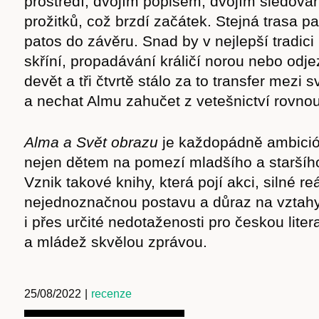
prostředí, dvojím popisem, dvojím sledován
prožitků, což brzdí začátek. Stejná trasa p
patos do závěru. Snad by v nejlepší tradic
skříní, propadávání králičí norou nebo odje
devět a tři čtvrtě stálo za to transfer mezi 
a nechat Almu zahučet z vetešnictví rovno
Alma a Svět obrazu
je každopádně ambicióz
nejen dětem na pomezí mladšího a staršíh
Vznik takové knihy, která pojí akci, silné reá
nejednoznačnou postavu a důraz na vztahy a
i přes určité nedotaženosti pro českou litera
a mládež skvělou zprávou.
25/08/2022
|
recenze