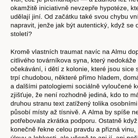
cast
okamžitě iniciativně nevzepře hypotéze, kte
udělají jiní. Od začátku také svou chybu vn
napravit, jenže jak být autentický, když se 
století?
Obchod
Kromě vlastních traumat navíc na Almu d
citlivého továrníkova syna, který nedokáže 
očekávání, i dětí z kolonie, které jsou sice s
trpí chudobou, některé přímo hladem, dom
a dalšími patologiemi sociálně vyloučené k
zjišťuje, že není rozhodně jediná, kdo to m
druhou stranu text zatížený tolika osobními
působí místy až tísnivě. A Alma by spíše n
potřebovala zkrátka podporu. Ostatně když
konečně řekne celou pravdu a přizná vinu, p
úlevy a lehkosti, ale věcně to ani jí, ani 