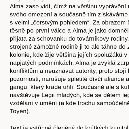
Alma zase vidí, čímž na většinu vyprávění u
svého omezení a současně tím získáváme
s velmi „čerstvým pohledem“. Za obrazem 
těsně po první válce a Alma je jako domněl
přijata za schovanku do továrníkovy rodiny
strojené zámožné rodině ji to ale táhne do 
kolonie, kde žije většina jejích spolužáků 
napjatých podmínkách. Alma je zvyklá zarp
konfliktům a neuznávat autority, proto stojí
pozornosti, narušuje spletité dívčí aliance 
gangu, který krade uhlí. Současně ale s ku
navštěvuje Legii mladých, kde se dětem le
vzdělání v umění (a kde trochu samoúčeln
Toyen).
Text je vstřícně členěný do krátkých kapitol