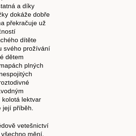
tatná a díky
žky dokáže dobře
ma překračuje už
čností
achého dítěte
u svého prožívání
eré dětem
h mapách plných
 nespojitých
 roztodivné
návodným
 kolotá lektvar
 její příběh.
dově vetešnictví
e všechno mění.