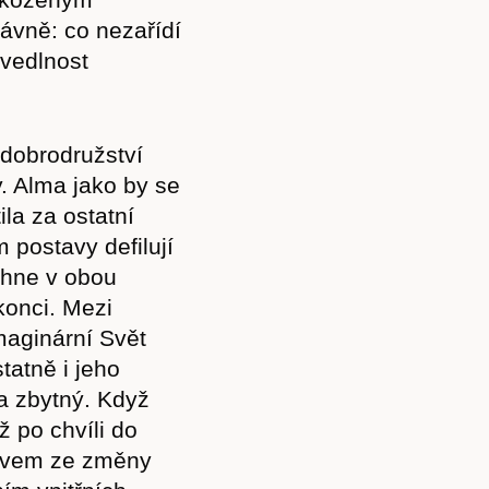
ávně: co nezařídí
avedlnost
dobrodružství
y. Alma jako by se
ila za ostatní
 postavy defilují
rhne v obou
konci. Mezi
maginární Svět
tatně i jeho
a zbytný. Když
 po chvíli do
divem ze změny