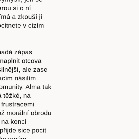
Akce
rou si o ní
ímá a zkouší ji
ocitnete v cizím
Kontakt
opadá zápas
naplnit otcova
ilnější, ale zase
ácím násilím
omunity. Alma tak
á těžké, na
 frustracemi
ež morální obrodu
 na konci
řijde sice pocit
poškozeným