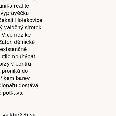
niká realitě
 vypravěčku
čekají Holešovice
ý válečný sirotek
. Více než ke
Zátor, dělnické
v existenčně
utile neuhýbat
 brzy v centru
a proniká do
fříkem barev
gionářů dostává
ě potkává
, ve kterých se