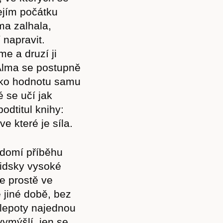
jejím počátku
ma zalhala,
 napravit.
me a druzí ji
 Alma se postupně
jako hodnotu samu
é se učí jak
odtitul knihy:
e které je síla.
vědomí příběhu
idsky vysoké
Předplatné
e prostě ve
 jiné době, bez
slepoty najednou
vymýšlí, jen se