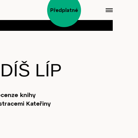
Předplatné
DÍŠ LÍP
ecenze knihy
ustracemi Kateřiny