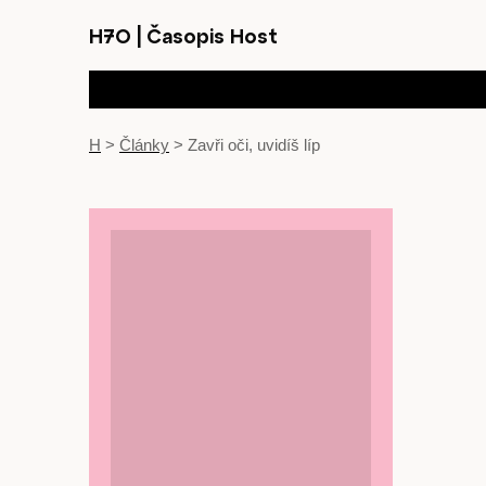
H7O
|
Časopis Host
H
>
Články
>
Zavři oči, uvidíš líp