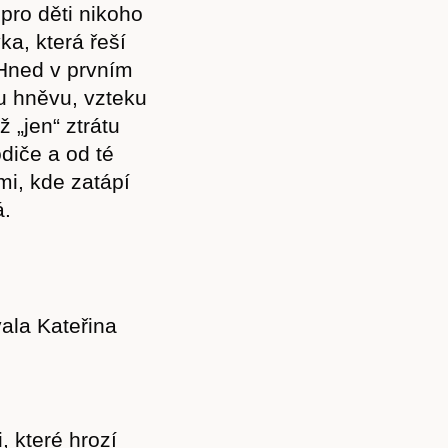
pro děti nikoho
ka, která řeší
 Hned v prvním
u hněvu, vzteku
 „jen“ ztrátu
odiče a od té
i, kde zatápí
á.
vala Kateřina
 které hrozí