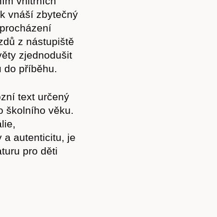
ím vnitřních
ak vnáší zbytečný
i procházení
zdů z nástupiště
světy zjednodušit
u do příběhu.
ní text určený
o školního věku.
lie,
 autenticitu, je
turu pro děti