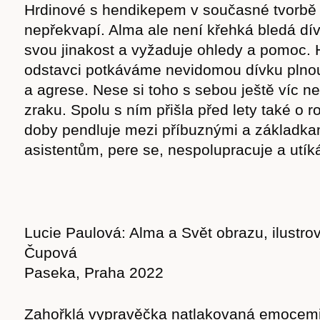
Hrdinové s hendikepem v současné tvorbě 
nepřekvapí. Alma ale není křehká bledá dív
svou jinakost a vyžaduje ohledy a pomoc.
odstavci potkáváme nevidomou dívku plno
a agrese. Nese si toho s sebou ještě víc než
zraku. Spolu s ním přišla před lety také o r
doby pendluje mezi příbuznými a základkam
asistentům, pere se, nespolupracuje a utík
Lucie Paulová: Alma a Svět obrazu, ilustro
Čupová
Paseka, Praha 2022
Zahořklá vypravěčka natlakovaná emocemi,