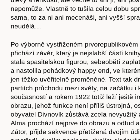
nepomůže. Vlastně to tušila celou dobu spr
sama, to za ni ani mecenáši, ani vyšší spr
neudělá…
Po výborně vystřiženém prvorepublikovém 
přichází závěr, který je nejslabší částí knih
stala spasitelskou figurou, sebeobětí zaplat
a nastolila pohádkový happy end, ve kterém
jen těžko uvěřitelně proměněné. Text tak d
partiích průchodu mezi světy, na začátku i 
současností a rokem 1922 totiž leží ještě i
obrazu, jehož funkce není příliš ústrojná, os
obyvatel Divnovlk zůstává zcela nevyužitý 
Alma prochází nejprve do obrazu a odtud až
Zátor, přijde sekvence přetížená dvojím ú