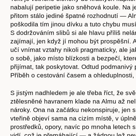
nabalují peripetie jako sněhová koule. Na 
přitom stálo jediné špatné rozhodnutí — Al
poškodila tím jinou dívku a tuto chybu musí
S dodržováním slibů si ale hlavu příliš nelá
zajímají, jen když jí mohou být prospěšní.
učí vnímat vztahy nikoli pragmaticky, ale 
o sobě, jako místo blízkosti a bezpečí, kter
přijímat, tak poskytovat. Odtud podmanivý p
Příběh o cestování časem a ohleduplnosti, v
S jistým nadhledem je ale třeba říct, že s
ztělesněné havranem klade na Almu až nel
Časopis
nároky. Ona na začátku nekonspiruje, jen s
vteřině objeví sama na cizím místě, v úplně
prostředků, opory, navíc po mnoha letech 
vidí, což je přemáhající — a žádnou lež ne