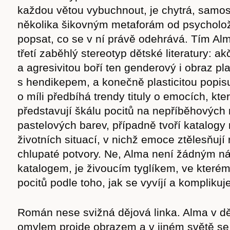
každou větou vybuchnout, je chytrá, samos
několika šikovným metaforám od psycholo
popsat, co se v ní právě odehrává. Tím Al
třetí zaběhlý stereotyp dětské literatury: ak
a agresivitou boří ten genderový i obraz pl
s hendikepem, a konečně plasticitou popis
o míli předbíhá trendy tituly o emocích, kt
představují škálu pocitů na nepříběhovýc
pastelových barev, případně tvoří katalogy
životních situací, v nichž emoce ztělesňují
chlupaté potvory. Ne, Alma není žádným 
katalogem, je živoucím tyglíkem, ve kterém
pocitů podle toho, jak se vyvíjí a komplikuje
Román nese svižná dějová linka. Alma v dě
omylem projde obrazem a v jiném světě s