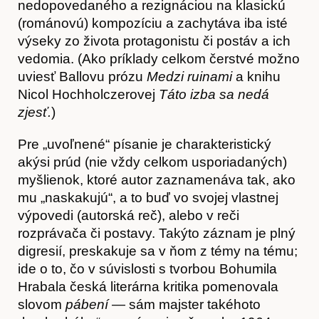
nedopovedaného a rezignáciou na klasickú
(románovú) kompozíciu a zachytáva iba isté
výseky zo života protagonistu či postáv a ich
vedomia. (Ako príklady celkom čerstvé možno
uviesť Ballovu prózu
Medzi ruinami
a knihu
Nicol Hochholczerovej
Táto izba sa nedá
zjesť.
)
Pre „uvoľnené“ písanie je charakteristický
akýsi prúd (nie vždy celkom usporiadaných)
Články
myšlienok, ktoré autor zaznamenáva tak, ako
mu „naskakujú“, a to buď vo svojej vlastnej
výpovedi (autorská reč), alebo v reči
rozprávača či postavy. Takýto záznam je plný
digresií, preskakuje sa v ňom z témy na tému;
ide o to, čo v súvislosti s tvorbou Bohumila
Hrabala česká literárna kritika pomenovala
slovom
pábení
— sám majster takéhoto