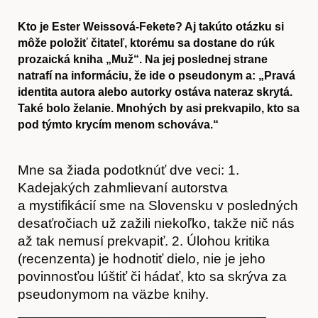
Kto je Ester Weissová-Fekete? Aj takúto otázku si
môže položiť čitateľ, ktorému sa dostane do rúk
prozaická kniha „Muž“. Na jej poslednej strane
natrafí na informáciu, že ide o pseudonym a: „Pravá
identita autora alebo autorky ostáva nateraz skrytá.
Také bolo želanie. Mnohých by asi prekvapilo, kto sa
pod týmto krycím menom schováva.“
Mne sa žiada podotknúť dve veci: 1.
Kadejakých zahmlievaní autorstva
a mystifikácií sme na Slovensku v posledných
desaťročiach už zažili niekoľko, takže nič nás
až tak nemusí prekvapiť. 2. Úlohou kritika
(recenzenta) je hodnotiť dielo, nie je jeho
povinnosťou lúštiť či hádať, kto sa skrýva za
pseudonymom na väzbe knihy.