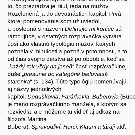
to, čo prezrádza jej titul, teda na mužov.
Rozčlenená ja do devätnástich kapitol. Prvá,
ktorej pomenovanie som už uviedol,
a posledná s názvom
Definujte mi koniec
sú
rámcujúce, v ostatných rozprávačka vytvára
čosi ako vlastnú typológiu mužov, ktorých
poznala v minulosti a pozná v prítomnosti, a to
od čias svojho detstva až po obdobie, keď sa
„
každý rok vždy na jeseň
“ časť rozprávačkinej
duše „
presunie do kategórie bielovlasá
starenka
“ (s. 134). Túto typológiu pomenúvajú
aj názvy jednotlivých
kapitol:
Deduškovia
,
Farárkovia
,
Buberovia
(Bube
je meno rozprávačkinho manžela, s ktorým sa
O nás
rozviedla, ale môžeme tu vidieť aj odkaz na
filozofa Martina
Bubera),
Spravodliví
,
Herci
,
Klauni
a táraji
atď.