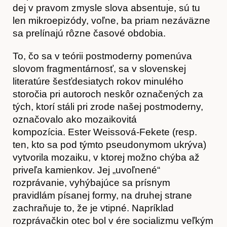
dej v pravom zmysle slova absentuje, sú tu
len mikroepizódy, voľne, ba priam nezáväzne
sa prelínajú rôzne časové obdobia.
To, čo sa v teórii postmoderny pomenúva
slovom fragmentárnosť, sa v slovenskej
literatúre šesťdesiatych rokov minulého
storočia pri autoroch neskôr označených za
tých, ktorí stáli pri zrode našej postmoderny,
označovalo ako mozaikovitá
kompozícia. Ester Weissová-Fekete (resp.
ten, kto sa pod týmto pseudonymom ukrýva)
vytvorila mozaiku, v ktorej možno chýba až
priveľa kamienkov. Jej „uvoľnené“
rozprávanie, vyhýbajúce sa prísnym
pravidlám písanej formy, na druhej strane
zachraňuje to, že je vtipné. Napríklad
Předplatné
rozprávačkin otec bol v ére socializmu veľkým