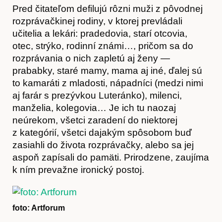
Pred čitateľom defilujú rôzni muži z pôvodnej
rozprávačkinej rodiny, v ktorej prevládali
učitelia a lekári: pradedovia, starí otcovia,
otec, strýko, rodinní známi…, pričom sa do
rozprávania o nich zapletú aj ženy —
prababky, staré mamy, mama aj iné, ďalej sú
to kamaráti z mladosti, nápadníci (medzi nimi
aj farár s prezývkou Luteránko), milenci,
manželia, kolegovia… Je ich tu naozaj
neúrekom, všetci zaradení do niektorej
z kategórií, všetci dajakým spôsobom buď
zasiahli do života rozprávačky, alebo sa jej
aspoň zapísali do pamäti. Prirodzene, zaujíma
k ním prevažne ironický postoj.
Obchod
foto: Artforum