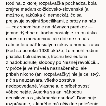
Rodina, z ktorej rozprávačka pochádza, bola
zrejme maďarsko-židovsko-slovenská (a
možno aj rakúska či nemecká), čo sa
prejavuje svojimi špecifikami, z prózy na nás
— cez spomínanie na dávnych predkov —
jemne dýchne aj trocha nostalgie za rakúsko-
uhorskou monarchiou, ale dotkne sa nás
i atmosféra päťdesiatych rokov a normalizácia
(keď sa po roku 1989 ukáže, že mnohí rodinní
priatelia boli udavači), trochu tiež eufória
z nadobudnutej slobody po Nežnej revolúcii…
V próze je veľmi veľa naznačeného, ale
príbeh nikoho (ani rozprávačky) nie je celistvý,
nič sa neuzatvára, všetko zostáva
nedopovedané. Vlastne tu o príbehovosť
vôbec nejde. Autorka sa ani náhodou
Kontakt
neusilovala o „stvárnenie osudov“. Dominuje
rozprávanie, z ktorého má očividne potešenie,