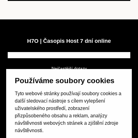
H7O | Časopis Host 7 dní online
Nejčastější dotazy
GDPR a podmínky soutěže
Používáme soubory cookies
Obchodní podmínky
Tyto webové stránky používají soubory cookies a
další sledovací nástroje s cílem vylepšení
uživatelského prostředí, zobrazení
přizpůsobeného obsahu a reklam, analýzy
návštěvnosti webových stránek a zjištění zdroje
Spolek přátel vydávání
časopisu HOST
návštěvnosti.
Beethovenova 25/4