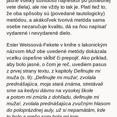
jasné všetky súvislosti najneskôr po poslednej
vete diela), ale nie vždy to tak je. Platí tiež to,
že oba spôsoby sú (povedané tautologicky)
metódou, a akákoľvek tvorivá metóda sama
osebe nezaručuje kvalitu, dá sa ňou napísať
vydarené i nevydarené dielo.
Ester Weissová-Fekete v knihe s lakonickým
názvom
Muž
obe uvedené metódy dokázala
vcelku úspešne skĺbiť či prepojiť. Ako príklad,
aby bolo jasné, o čom je reč, uvediem pasus
z prvej strany textu, z kapitoly
Definujte mi
Hostcast
muža
(s. 9): „
Definujte mi muža!, zvolala
prednášajúca, moja stará známa, stretávali
sme sa kedysi dávno na vysokej škole
a potom mi zmizla z dohľadu, definujte mi
muža!, zvolala prednášajúca zvučným hlasom
do poloprázdnej auly, už si nepamätám, kde
to bolo a prečo som bola pri tom,