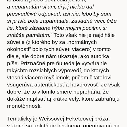
a nepamätám si ani, či jej niekto dal
presvedčivú odpoveď, asi nie, lebo by som
si ju isto bola zapamätala, zásadné veci, čiže
tie, ktoré zásadne hýbu mojimi pocitmi, si
zväčša pamätám.
“ Toto však nie je najdlhšie
súvetie (z ktorého by za „normálnych
okolností“ bolo tých súvetí viacero) v tomto
diele, ale dobre nám ukazuje, ako autorka
píše. Príznačné pre ňu teda je vytváranie
takýchto rozsiahlych výpovedí, do ktorých
vtesná viacero myšlienok, pričom čitateľovi
vsugerúva autentickosť a hovorovosť. Je však
Akce
dobre, že to v tomto smere nepreháňa, že
dokáže napísať aj krátke vety, ktoré zabraňujú
monotónnosti.
Tematicky je Weissovej-Feketeovej próza,
v ktorej sa uplatňuje Ich-forma, orientovaná na