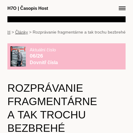
H7O
|
Časopis Host
H
>
Články
>
Rozprávanie fragmentárne a tak trochu bezbrehé
Aktuální číslo
06/26
Dovnitř čísla
ROZPRÁVANIE
FRAGMENTÁRNE
A TAK TROCHU
BEZBREHÉ