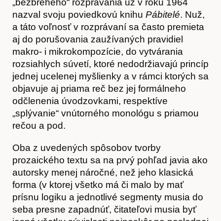
„bezbrehého“ rozprávania už v roku 1964
nazval svoju poviedkovú knihu
Pábitelé
. Nuž,
a táto voľnosť v rozprávaní sa často premieta
aj do porušovania zaužívaných pravidiel
makro- i mikrokompozície, do vytvárania
rozsiahlych súvetí, ktoré nedodržiavajú princíp
jednej ucelenej myšlienky a v rámci ktorých sa
objavuje aj priama reč bez jej formálneho
odčlenenia úvodzovkami, respektíve
„splývanie“ vnútorného monológu s priamou
rečou a pod.
Časopis
Oba z uvedených spôsobov tvorby
prozaického textu sa na prvý pohľad javia ako
autorsky menej náročné, než jeho klasická
forma (v ktorej všetko má či malo by mať
prísnu logiku a jednotlivé segmenty musia do
seba presne zapadnúť, čitateľovi musia byť