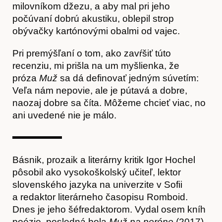
milovníkom džezu, a aby mal pri jeho
počúvaní dobrú akustiku, oblepil strop
obývačky kartónovými obalmi od vajec.
Pri premýšľaní o tom, ako zavŕšiť túto
recenziu, mi prišla na um myšlienka, že
próza
Muž
sa dá definovať jedným súvetím:
Veľa nám nepovie, ale je pútavá a dobre,
naozaj dobre sa číta. Môžeme chcieť viac, no
ani uvedené nie je málo.
Básnik, prozaik a literárny kritik Igor Hochel
pôsobil ako vysokoškolský učiteľ, lektor
slovenského jazyka na univerzite v Sofii
a redaktor literárneho časopisu Romboid.
Dnes je jeho šéfredaktorom. Vydal osem kníh
poézie, posledná bola
Muž na peróne
(2017),