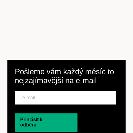
Pošleme vám každý měsíc to
nejzajímavější na
e-mail
Přihlásit k
odběru