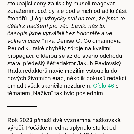
stoupající ceny za tisk by museli reagovat
zdražením, což by ale podle nich odradilo část
čtenářů. „Lógr
vždycky stál na tom, že jsme to
dělali z nadšení pro věc, bavilo nás to,
časopis jsme vytvářeli bez honoráře a ve
volném čase,
“ říká Denisa G. Goldmannová.
Periodiku také chyběly zdroje na kvalitní
Akce
propagaci, o kterou se až do svého odchodu
staral předešlý šéfredaktor Jakub Pavlovský.
Řada redaktorů navíc mezitím vstoupila do
nových životních etap, několik pokusů redakci
omladit však skončilo nezdarem.
Číslo 46
s
tématem „Naživo“ tak bylo posledním.
Rok 2023 přináší dvě významná haškovská
výročí. Počátkem ledna uplynulo sto let od