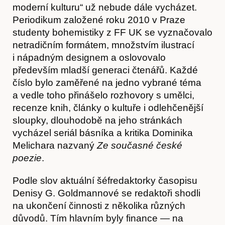
moderní kulturu“ už nebude dále vycházet.
Periodikum založené roku 2010 v Praze
Časopis
studenty bohemistiky z FF UK se vyznačovalo
netradičním formátem, množstvím ilustrací
i nápadným designem a oslovovalo
především mladší generaci čtenářů. Každé
číslo bylo zaměřené na jedno vybrané téma
a vedle toho přinášelo rozhovory s umělci,
recenze knih, články o kultuře i odlehčenější
sloupky, dlouhodobě na jeho stránkách
vycházel seriál básníka a kritika Dominika
Melichara nazvaný
Ze současné české
poezie
.
Hostcast
Podle slov aktuální šéfredaktorky časopisu
Denisy G. Goldmannové se redaktoři shodli
na ukončení činnosti z několika různých
důvodů. Tím hlavním byly finance — na