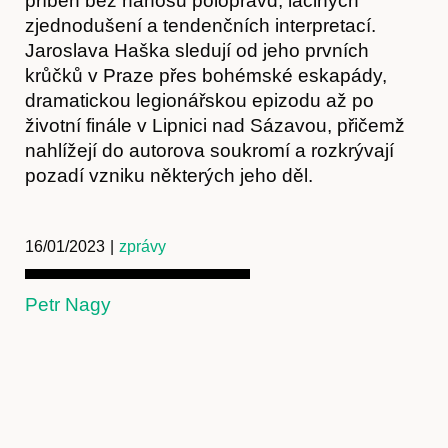
příběh bez nánosu polopravd, laciných
zjednodušení a tendenčních interpretací.
Jaroslava Haška sledují od jeho prvních
krůčků v Praze přes bohémské eskapády,
dramatickou legionářskou epizodu až po
Kontakt
životní finále v Lipnici nad Sázavou, přičemž
nahlížejí do autorova soukromí a rozkrývají
pozadí vzniku některých jeho děl.
16/01/2023
|
zprávy
Petr Nagy
Předplatné