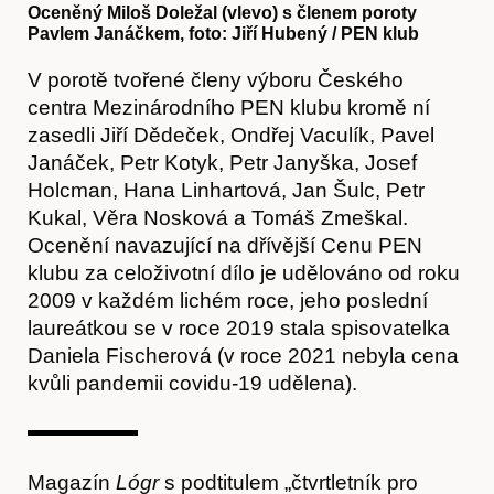
Oceněný Miloš Doležal (vlevo) s členem poroty
Pavlem Janáčkem, foto: Jiří Hubený / PEN klub
V porotě tvořené členy výboru Českého
centra Mezinárodního PEN klubu kromě ní
zasedli Jiří Dědeček, Ondřej Vaculík, Pavel
Janáček, Petr Kotyk, Petr Janyška, Josef
Holcman, Hana Linhartová, Jan Šulc, Petr
Kukal, Věra Nosková a Tomáš Zmeškal.
Články
Ocenění navazující na dřívější Cenu PEN
klubu za celoživotní dílo je udělováno od roku
2009 v každém lichém roce, jeho poslední
laureátkou se v roce 2019 stala spisovatelka
Daniela Fischerová (v roce 2021 nebyla cena
kvůli pandemii covidu-19 udělena).
Magazín
Lógr
s podtitulem „čtvrtletník pro