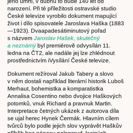
jeho úmrtí, v dubnu to bude 140 let od
O nás
narození. Při té příležitosti ostravské studio
České televize vyrobilo dokument mapující
život i dílo spisovatele Jaroslava Haška (1883
—1923). Dvaapadesátiminutový pořad
s názvem
Jaroslav Hašek, skutečný
a neznámý
byl premiérově odvysílán 11.
ledna na ČT2, ale nadále jej lze zhlédnout
prostřednictvím iVysílání České televize.
Dokument režíroval Jakub Tabery a slovo
v něm dostali například literární historik Luboš
Obchod
Merhaut, bohemistka a komparatistka
Annalisa Cosentino nebo dvojice Haškových
potomků, vnuk Richard a pravnuk Martin.
Interpretace četných ukázek z autorova díla
se ujal herec Hynek Čermák. Hlavním cílem
tvůrců bylo podle jejich slov vyprávět Haškův