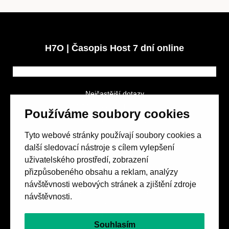
H7O | Časopis Host 7 dní online
Nejčastější dotazy
GDPR a podmínky soutěže
Používáme soubory cookies
Obchodní podmínky
Tyto webové stránky používají soubory cookies a
další sledovací nástroje s cílem vylepšení
uživatelského prostředí, zobrazení
přizpůsobeného obsahu a reklam, analýzy
návštěvnosti webových stránek a zjištění zdroje
Spolek přátel vydávání
časopisu HOST
návštěvnosti.
Beethovenova 25/4
657 42 Brno-střed
Souhlasím
objednavky@casopishost.cz