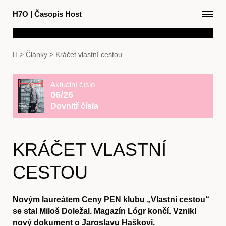
H7O
|
Časopis Host
H
>
Články
>
Kráčet vlastní cestou
Aktuální číslo
06/26
Dovnitř čísla
KRÁČET VLASTNÍ
CESTOU
Novým laureátem Ceny PEN klubu „Vlastní cestou“
se stal Miloš Doležal. Magazín Lógr končí. Vznikl
nový dokument o Jaroslavu Haškovi.