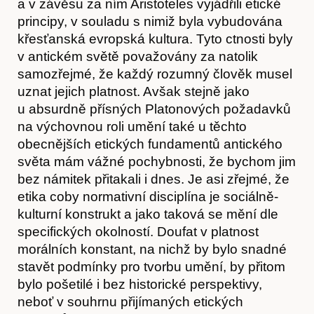
a v závěsu za ním Aristoteles vyjádřili etické
principy, v souladu s nimiž byla vybudována
křesťanská evropská kultura. Tyto ctnosti byly
v antickém světě považovány za natolik
samozřejmé, že každý rozumný člověk musel
uznat jejich platnost. Avšak stejně jako
u absurdně přísných Platonových požadavků
na výchovnou roli umění také u těchto
obecnějších etických fundamentů antického
světa mám vážné pochybnosti, že bychom jim
bez námitek přitakali i dnes. Je asi zřejmé, že
etika coby normativní disciplína je sociálně-
kulturní konstrukt a jako taková se mění dle
specifických okolností. Doufat v platnost
morálních konstant, na nichž by bylo snadné
stavět podmínky pro tvorbu umění, by přitom
bylo pošetilé i bez historické perspektivy,
neboť v souhrnu přijímaných etických