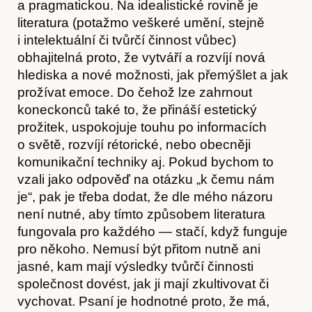
a pragmatickou. Na idealistické rovině je
literatura (potažmo veškeré umění, stejně
i intelektuální či tvůrčí činnost vůbec)
obhajitelná proto, že vytváří a rozvíjí nová
hlediska a nové možnosti, jak přemýšlet a jak
prožívat emoce. Do čehož lze zahrnout
koneckonců také to, že přináší estetický
prožitek, uspokojuje touhu po informacích
o světě, rozvíjí rétorické, nebo obecněji
komunikační techniky aj. Pokud bychom to
vzali jako odpověď na otázku „k čemu nám
je“, pak je třeba dodat, že dle mého názoru
není nutné, aby tímto způsobem literatura
fungovala pro každého — stačí, když funguje
pro někoho. Nemusí být přitom nutně ani
jasné, kam mají výsledky tvůrčí činnosti
společnost dovést, jak ji mají zkultivovat či
vychovat. Psaní je hodnotné proto, že má,