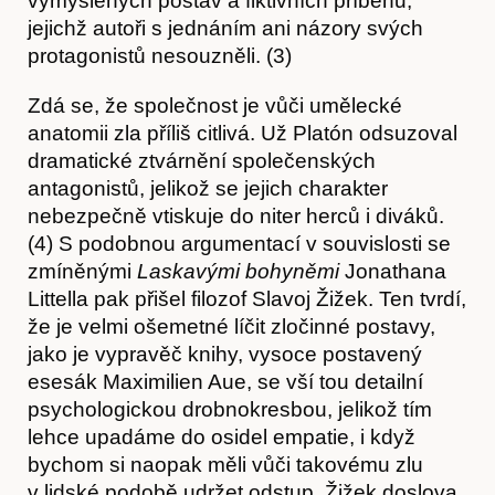
vymyšlených postav a fiktivních příběhů,
Časopis
jejichž autoři s jednáním ani názory svých
protagonistů nesouzněli. (3)
Zdá se, že společnost je vůči umělecké
anatomii zla příliš citlivá. Už Platón odsuzoval
dramatické ztvárnění společenských
antagonistů, jelikož se jejich charakter
nebezpečně vtiskuje do niter herců i diváků.
(4) S podobnou argumentací v souvislosti se
zmíněnými
Laskavými bohyněmi
Jonathana
Littella pak přišel filozof Slavoj Žižek. Ten tvrdí,
že je velmi ošemetné líčit zločinné postavy,
jako je vypravěč knihy, vysoce postavený
esesák Maximilien Aue, se vší tou detailní
psychologickou drobnokresbou, jelikož tím
lehce upadáme do osidel empatie, i když
bychom si naopak měli vůči takovému zlu
v lidské podobě udržet odstup. Žižek doslova