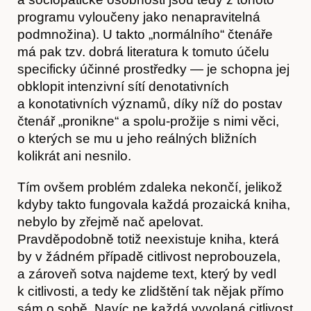
programu vyloučeny jako nenapravitelná
podmnožina). U takto „normálního“ čtenáře
má pak tzv. dobrá literatura k tomuto účelu
specificky účinné prostředky — je schopna jej
obklopit intenzivní sítí denotativních
a konotativních významů, díky níž do postav
čtenář „pronikne“ a spolu-prožije s nimi věci,
o kterých se mu u jeho reálných bližních
kolikrát ani nesnilo.
Tím ovšem problém zdaleka nekončí, jelikož
kdyby takto fungovala každá prozaická kniha,
nebylo by zřejmě nač apelovat.
Pravděpodobně totiž neexistuje kniha, která
by v žádném případě citlivost neprobouzela,
a zároveň sotva najdeme text, který by vedl
k citlivosti, a tedy ke zlidštění tak nějak přímo
sám o sobě. Navíc ne každá vyvolaná citlivost