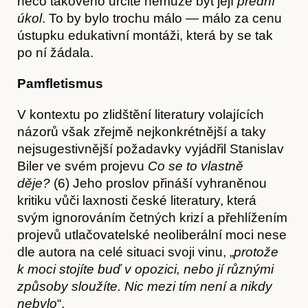
něco takového určitě nemůže být její
přední
Obchod
úkol
. To by bylo trochu málo — málo za cenu
ústupku edukativní montáži, která by se tak
po ní žádala.
Pamfletismus
V kontextu po zlidštění literatury volajících
názorů však zřejmě nejkonkrétnější a taky
nejsugestivnější požadavky vyjádřil Stanislav
Biler ve svém projevu
Co se to vlastně
děje?
(6) Jeho proslov přináší vyhraněnou
kritiku vůči laxnosti české literatury, která
svým ignorováním četných krizí a přehlížením
projevů utlačovatelské neoliberální moci nese
dle autora na celé situaci svoji vinu, „
protože
k moci stojíte buď v opozici, nebo jí různými
způsoby sloužíte. Nic mezi tím není a nikdy
nebylo
“.