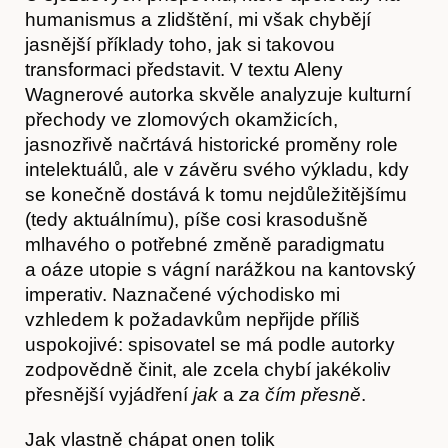
humanismus a zlidštění, mi však chybějí
jasnější příklady toho, jak si takovou
transformaci představit. V textu Aleny
Wagnerové autorka skvěle analyzuje kulturní
přechody ve zlomových okamžicích,
jasnozřivě načrtává historické proměny role
intelektuálů, ale v závěru svého výkladu, kdy
se konečně dostává k tomu nejdůležitějšímu
(tedy aktuálnímu), píše cosi krasodušně
mlhavého o potřebné změně paradigmatu
a oáze utopie s vágní narážkou na kantovský
imperativ. Naznačené východisko mi
vzhledem k požadavkům nepřijde příliš
uspokojivé: spisovatel se má podle autorky
zodpovědně činit, ale zcela chybí jakékoliv
přesnější vyjádření
jak
a
za čím přesně
.
Jak vlastně chápat onen tolik