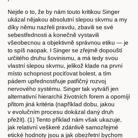
Nejde o to, že by nám touto kritikou Singer
ukázal nějakou absolutní slepou skvrnu a my
díky němu nazřeli pravdu, zbavili se své
sebestřednosti a konečně vystavili
všeobecnou a objektivně správnou etiku — je
to spíš naopak. I Singer se zřejmě dopouští
určitého druhu šovinismu, a má tedy svou
vlastní slepou skvrnu, jelikož klade na první
místo schopnost pociťovat bolest, a tím
pádem upřednostňuje patřičný rozvoj
nervového systému. Singer tak vytváří jen
alternativní hierarchii životních forem a opomíjí
přitom jiná kritéria (například dobu, jakou
v evolučním procesu dokázal daný druh
přežít). (1) Tento příklad nám však ukazuje,
jak relativní veškeré zdánlivě samozřejmé
etické hodnoty jsou a jak obezřetní bychom