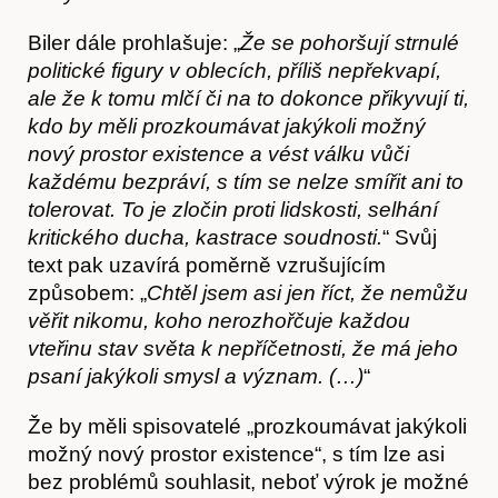
Biler dále prohlašuje: „
Že se pohoršují strnulé
politické figury v oblecích, příliš nepřekvapí,
ale že k tomu mlčí či na to dokonce přikyvují ti,
kdo by měli prozkoumávat jakýkoli možný
nový prostor existence a vést válku vůči
každému bezpráví, s tím se nelze smířit ani to
tolerovat. To je zločin proti lidskosti, selhání
kritického ducha, kastrace soudnosti.
“ Svůj
text pak uzavírá poměrně vzrušujícím
způsobem: „
Chtěl jsem asi jen říct, že nemůžu
věřit nikomu, koho nerozhořčuje každou
vteřinu stav světa k nepříčetnosti, že má jeho
psaní jakýkoli smysl a význam. (…)
“
Že by měli spisovatelé „prozkoumávat jakýkoli
možný nový prostor existence“, s tím lze asi
bez problémů souhlasit, neboť výrok je možné