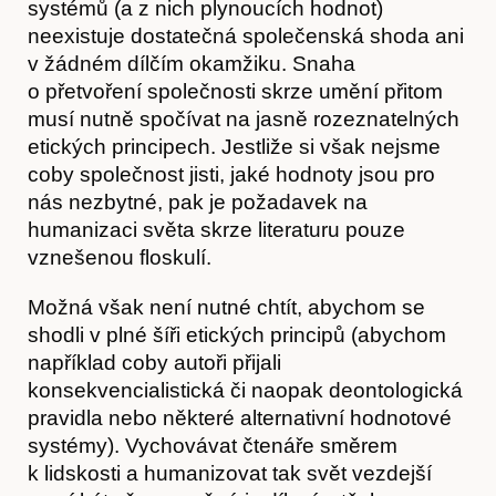
O nás
systémů (a z nich plynoucích hodnot)
neexistuje dostatečná společenská shoda ani
v žádném dílčím okamžiku. Snaha
o přetvoření společnosti skrze umění přitom
musí nutně spočívat na jasně rozeznatelných
etických principech. Jestliže si však nejsme
coby společnost jisti, jaké hodnoty jsou pro
nás nezbytné, pak je požadavek na
humanizaci světa skrze literaturu pouze
vznešenou floskulí.
Možná však není nutné chtít, abychom se
shodli v plné šíři etických principů (abychom
například coby autoři přijali
konsekvencialistická či naopak deontologická
pravidla nebo některé alternativní hodnotové
systémy). Vychovávat čtenáře směrem
k lidskosti a humanizovat tak svět vezdejší