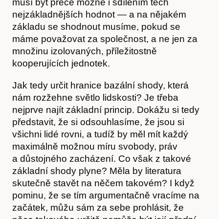
musí být přece možné i sdílením těch
nejzákladnějších hodnot — a na nějakém
základu se shodnout musíme, pokud se
máme považovat za společnost, a ne jen za
množinu izolovaných, příležitostně
kooperujících jednotek.
Jak tedy určit hranice bazální shody, která
nám rozžehne světlo lidskosti? Je třeba
nejprve najít základní princip. Dokážu si tedy
představit, že si odsouhlasíme, že jsou si
všichni lidé rovni, a tudíž by měl mít každý
maximálně možnou míru svobody, práv
a důstojného zacházení. Co však z takové
základní shody plyne? Měla by literatura
skutečně stavět na něčem takovém? I když
pominu, že se tím argumentačně vracíme na
začátek, můžu sám za sebe prohlásit, že