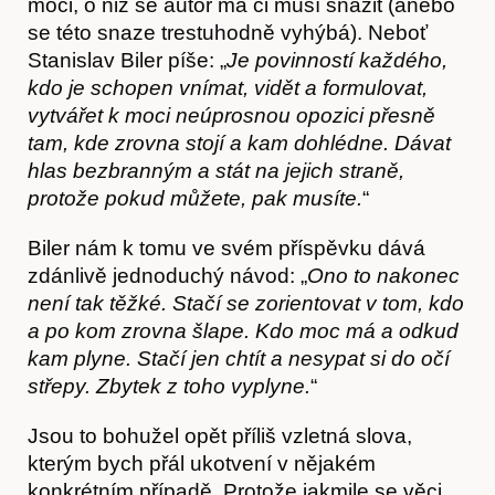
moci, o niž se autor má či musí snažit (anebo
se této snaze trestuhodně vyhýbá). Neboť
Stanislav Biler píše: „
Je povinností každého,
kdo je schopen vnímat, vidět a formulovat,
vytvářet k moci neúprosnou opozici přesně
tam, kde zrovna stojí a kam dohlédne. Dávat
hlas bezbranným a stát na jejich straně,
protože pokud můžete, pak musíte.
“
Biler nám k tomu ve svém příspěvku dává
zdánlivě jednoduchý návod: „
Ono to nakonec
není tak těžké. Stačí se zorientovat v tom, kdo
a po kom zrovna šlape. Kdo moc má a odkud
kam plyne. Stačí jen chtít a nesypat si do očí
střepy. Zbytek z toho vyplyne.
“
Jsou to bohužel opět příliš vzletná slova,
kterým bych přál ukotvení v nějakém
konkrétním případě. Protože jakmile se věci