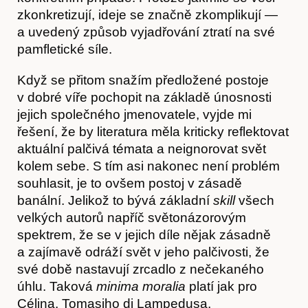
zkonkretizují, ideje se značně zkomplikují —
a uvedený způsob vyjadřování ztratí na své
pamfletické síle.
Když se přitom snažím předložené postoje
v dobré víře pochopit na základě únosnosti
jejich společného jmenovatele, vyjde mi
řešení, že by literatura měla kriticky reflektovat
aktuální palčivá témata a neignorovat svět
kolem sebe. S tím asi nakonec není problém
souhlasit, je to ovšem postoj v zásadě
banální. Jelikož to bývá základní
skill
všech
velkých autorů napříč světonázorovým
spektrem, že se v jejich díle nějak zásadně
a zajímavě odráží svět v jeho palčivosti, že
své době nastavují zrcadlo z nečekaného
úhlu. Taková
minima moralia
platí jak pro
Célina, Tomasiho di Lampedusa,