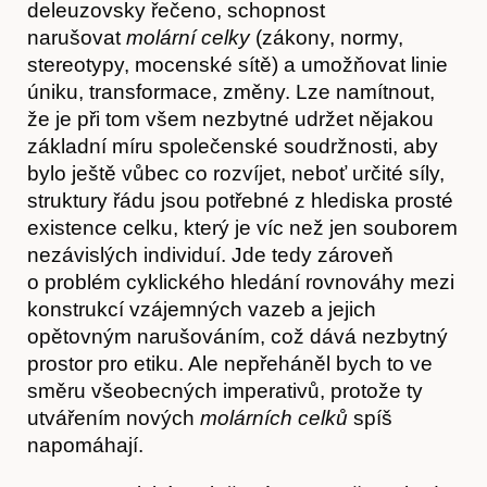
deleuzovsky řečeno, schopnost
narušovat
molární celky
(zákony, normy,
stereotypy, mocenské sítě) a umožňovat linie
úniku, transformace, změny. Lze namítnout,
že je při tom všem nezbytné udržet nějakou
základní míru společenské soudržnosti, aby
bylo ještě vůbec co rozvíjet, neboť určité síly,
struktury řádu jsou potřebné z hlediska prosté
existence celku, který je víc než jen souborem
nezávislých individuí. Jde tedy zároveň
o problém cyklického hledání rovnováhy mezi
konstrukcí vzájemných vazeb a jejich
opětovným narušováním, což dává nezbytný
prostor pro etiku. Ale nepřeháněl bych to ve
směru všeobecných imperativů, protože ty
utvářením nových
molárních celků
spíš
napomáhají.