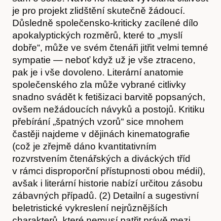
je pro projekt zlidštění skutečně žádoucí.
Články
Důsledně společensko-kriticky zacílené dílo
apokalyptických rozměrů, které to „myslí
dobře“, může ve svém čtenáři jitřit velmi temné
sympatie — neboť když už je vše ztraceno,
pak je i vše dovoleno. Literární anatomie
společenského zla může vybrané citlivky
snadno svádět k fetišizaci barvitě popsaných,
ovšem nežádoucích návyků a postojů. Kritiku
přebírání „špatných vzorů“ sice mnohem
častěji najdeme v dějinách kinematografie
(což je zřejmě dáno kvantitativním
rozvrstvením čtenářských a diváckých tříd
v rámci disproporční přístupnosti obou médií),
avšak i literární historie nabízí určitou zásobu
zábavných případů. (2) Detailní a sugestivní
beletristické vykreslení nejrůznějších
charakterů, které nemusí patřit právě mezi