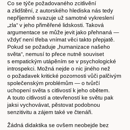
Co se týče požadovaného zcitlivění
a zlidštění, z autorského hlediska nás tedy
nepříjemně svazuje už samotné vykreslení
„zla“ v jeho přiměřené lidskosti. Taková
argumentace se může jevit jako přehnaná —
vždyť není třeba vnímat věci takto přepjatě.
Pokud se požaduje „humanizace našeho
světa“, nemusí to přece nutně souviset
s empatickým utápěním se v psychologické
introspekci. Možná nejde o nic jiného než
o požadavek kritické pozornosti vůči palčivým
společenským problémům — o tvůrčí
uchopení světa s citlivostí k jeho obětem.
A touto citlivostí a otevřeností ke světu pak
jaksi vychovávat, pěstovat podobnou
senzitivitu a zájem také ve čtenáři.
Žádná didaktika se ovšem neobejde bez