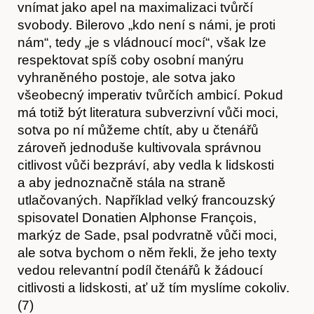
Kontakt
vnímat jako apel na maximalizaci tvůrčí
svobody. Bilerovo „kdo není s námi, je proti
nám“, tedy „je s vládnoucí mocí“, však lze
respektovat spíš coby osobní manýru
vyhraněného postoje, ale sotva jako
všeobecný imperativ tvůrčích ambicí. Pokud
má totiž být literatura subverzivní vůči moci,
sotva po ní můžeme chtít, aby u čtenářů
zároveň jednoduše kultivovala správnou
citlivost vůči bezpráví, aby vedla k lidskosti
a aby jednoznačně stála na straně
utlačovaných. Například velký francouzský
spisovatel Donatien Alphonse François,
markýz de Sade, psal podvratně vůči moci,
ale sotva bychom o něm řekli, že jeho texty
vedou relevantní podíl čtenářů k žádoucí
citlivosti a lidskosti, ať už tím myslíme cokoliv.
(7)