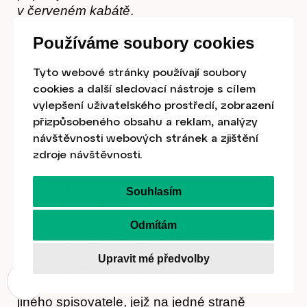
v červeném kabátě
.
Používáme soubory cookies
3) Zevrubnější analýzu, do jaké míry lze
počítat se správnými emocemi na straně
Tyto webové stránky používají soubory
čtenáře, přináší také esej Šárky
cookies a další sledovací nástroje s cílem
Lojdové
Četbou proti společenské
vylepšení uživatelského prostředí, zobrazení
krizi
uveřejněná v časopise Host 11/2022.
přizpůsobeného obsahu a reklam, analýzy
návštěvnosti webových stránek a zjištění
4) Což asi nejjasněji vyjádřil ve svém
zdroje návštěvnosti.
rozsáhlém dialogickém spisu
Ústava
.
5) Slavoj Žižek,
Jednou jako tragédie,
Souhlasím
podruhé jako fraška
, str. 54—56.
Odmítám
6) Zveřejněný v časopise Host 08/2022.
Upravit mé předvolby
7) Což rozhodně není náhodný příklad, jak by
se snad mohlo zdát — těžko si představit
jiného spisovatele, jejž na jedné straně