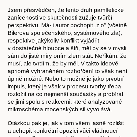
Jsem přesvědčen, že tento druh pamfletické
zanícenosti ve skutečnosti zužuje tvůrčí
perspektivu. Má-li autor pochopit „zlo“ (včetně
Bilerova společenského, systémového zla),
respektive jakýkoliv konflikt vyjádřit
v dostatečné hloubce a šíři, měl by se v mysli
sám do jisté míry oním zlem stát. Neříkám, že
musí, ale tvrdím, že by měl. V takto ideově
apriorně vyhraněném rozhořčení to však není
úplně možné. Nebo to možné je jako prvotní
impuls, který je však v procesu tvorby třeba
rozložit na co nejmenší součástky a probírat
se jimi spolu s reakcemi, které analyzované
mikroschéma mocenských sil vyvolává.
Otázkou pak je, jak v tom všem jasně rozlišit
a uchopit konkrétní opozici vůči vládnoucí
Předplatné