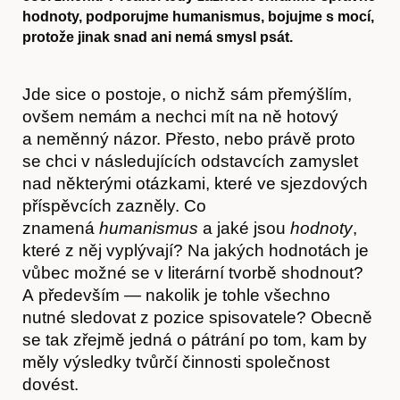
hodnoty, podporujme humanismus, bojujme s mocí,
protože jinak snad ani nemá smysl psát.
Jde sice o postoje, o nichž sám přemýšlím,
ovšem nemám a nechci mít na ně hotový
a neměnný názor. Přesto, nebo právě proto
se chci v následujících odstavcích zamyslet
nad některými otázkami, které ve sjezdových
příspěvcích zazněly. Co
znamená
humanismus
a jaké jsou
hodnoty
,
které z něj vyplývají? Na jakých hodnotách je
vůbec možné se v literární tvorbě shodnout?
A především — nakolik je tohle všechno
nutné sledovat z pozice spisovatele? Obecně
se tak zřejmě jedná o pátrání po tom, kam by
měly výsledky tvůrčí činnosti společnost
dovést.