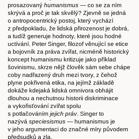
prosazovaný
humanismus
— co se za ním
skrývá a proč je tak skvělý? Zjevně se jedná
o antropocentrický postoj, který vychází
z předpokladu, že lidská přirozenost je dobrá,
a tudíž generuje hodnoty, které jsou hodné
uctívání. Peter Singer, filozof věnující se etice
a bojovník za práva zvířat, nicméně historický
koncept humanismu kritizuje jako příklad
šovinismu, skrze nějž člověk sám sebe chápe
coby nadřazený druh mezi tvory, z čehož
plyne pokřivená etika, na jejímž základě
dokáže kdejaká lidská omnivora obhájit
dlouhou a nechutnou historii diskriminace
a vykořisťování zvířat spolu
s potlačováním
jejich práv
. Singer to
nazývá
speciesismus
— humanismus je
v jeho argumentaci do značné míry původem
předsudků a zla.