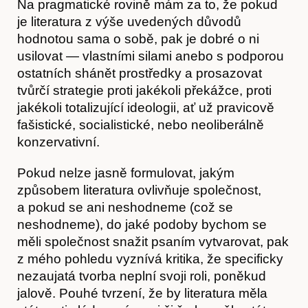
Na pragmatické rovině mám za to, že pokud
je literatura z výše uvedených důvodů
hodnotou sama o sobě, pak je dobré o ni
usilovat — vlastními silami anebo s podporou
ostatních shánět prostředky a prosazovat
tvůrčí strategie proti jakékoli překážce, proti
jakékoli totalizující ideologii, ať už pravicově
fašistické, socialistické, nebo neoliberálně
konzervativní.
Pokud nelze jasně formulovat, jakým
způsobem literatura ovlivňuje společnost,
a pokud se ani neshodneme (což se
neshodneme), do jaké podoby bychom se
měli společnost snažit psaním vytvarovat, pak
z mého pohledu vyznívá kritika, že specificky
nezaujatá tvorba neplní svoji roli, poněkud
jalově. Pouhé tvrzení, že by literatura měla