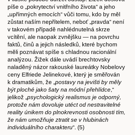
píše o „pokrytectví vnitřního života“ a jeho
„upřímných emocích“ vůči tomu, kdo by měl
zůstat naším nepřítelem, neboť „pravda“ není
v takovém případě nahlédnutelná skrze
vcítění, ale naopak zvnějšku — na povrchu
faktů, činů a jejich následků, které bychom
měli poznávat spíše s chladnou racionální
analýzou. Žižek dále uvádí brechtovsky
naladěný názor rakouské laureátky Nobelovy
ceny Elfriede Jelinekové, který je směřován
k dramatikům, že „
postavy na jevišti by měly
být ploché jako šaty na módní přehlídce
,“
jelikož „
psychologický realismus je odporný,
protože nám dovoluje utéct od nestravitelné
reality únikem do plnokrevnosti osobnosti tím,
že nám umožňuje ztratit se v hlubinách
individuálního charakteru
“. (5)