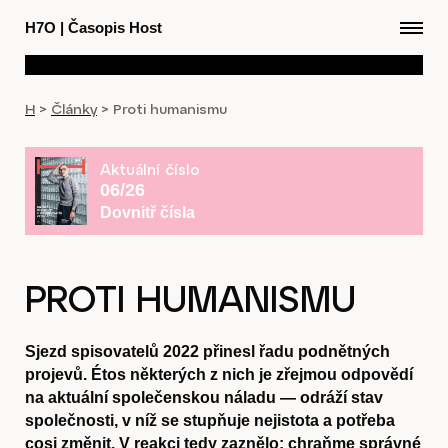
H7O
|
Časopis Host
H
>
Články
>
Proti humanismu
Aktuální číslo
06/26
Dovnitř čísla
PROTI HUMANISMU
Sjezd spisovatelů 2022 přinesl řadu podnětných
projevů. Étos některých z nich je zřejmou odpovědí
na aktuální společenskou náladu — odráží stav
společnosti, v níž se stupňuje nejistota a potřeba
cosi změnit. V reakci tedy zaznělo: chraňme správné