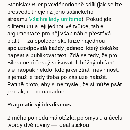
Stanislav Biler pravděpodobně sdílí (jak se lze
přesvědčit nejen z jeho satirického
streamu
Všichni tady umřeme
). Pokud jde
o literaturu a její jednotlivé tvůrce, tahle
argumentace pro něj však náhle přestává
platit — za společenské krize najednou
spoluzodpovídá každý jedinec, který dokáže
napsat a publikovat text. Zdá se tedy, že pro
Bilera není český spisovatel „běžný občan“,
ale naopak někdo, kdo jaksi ztratil nevinnost,
a jemuž je tedy třeba po zásluze naložit.
Patrně proto, aby si nemyslel, že si může psát
jen tak, co ho napadne.
Pragmatický idealismus
Z mého pohledu má otázka po smyslu a účelu
tvorby dvě roviny — idealistickou