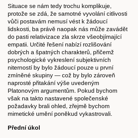
Hostcast
Situace se nám tedy trochu komplikuje,
protože se zdá, že samotné vyvolání citlivosti
vůči postavám nemusí vést k žádoucí
lidskosti, ba právě naopak nás může zavádět
do pasti relativizace zla skrze všeobjímající
empatii. Určité řešení nabízí rozlišování
dobrých a špatných charakterů, přičemž
psychologické vykreslení subjektivních
niterností by bylo žádoucí pouze u první
zmíněné skupiny — což by bylo zároveň
naprosté přitakání výše uvedeným
Platonovým argumentům. Pokud bychom
však na takto nastavené společenské
požadavky brali ohled, zřejmě bychom
mimetické umění poněkud vykastrovali.
Přední úkol