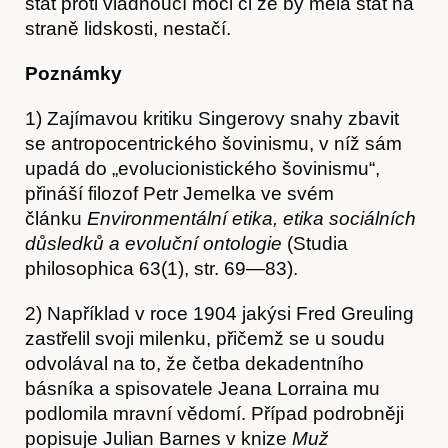
stát proti vládnoucí moci či že by měla stát na
straně lidskosti, nestačí.
Poznámky
1) Zajímavou kritiku Singerovy snahy zbavit
se antropocentrického šovinismu, v níž sám
upadá do „evolucionistického šovinismu“,
přináší filozof Petr Jemelka ve svém
článku
Environmentální etika, etika sociálních
důsledků a evoluční ontologie
(Studia
philosophica 63(1), str. 69—83).
2) Například v roce 1904 jakýsi Fred Greuling
zastřelil svoji milenku, přičemž se u soudu
odvolával na to, že četba dekadentního
básníka a spisovatele Jeana Lorraina mu
podlomila mravní vědomí. Případ podrobněji
popisuje Julian Barnes v knize
Muž