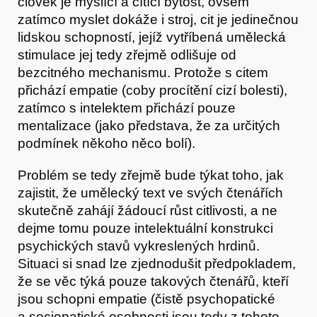
člověk je myslící a cítící bytost, ovšem
zatímco myslet dokáže i stroj, cit je jedinečnou
lidskou schopností, jejíž vytříbená umělecká
stimulace jej tedy zřejmě odlišuje od
bezcitného mechanismu. Protože s citem
přichází empatie (coby procítění cizí bolesti),
zatímco s intelektem přichází pouze
mentalizace (jako představa, že za určitých
podmínek někoho něco bolí).
Problém se tedy zřejmě bude týkat toho, jak
zajistit, že umělecký text ve svých čtenářích
skutečně zahájí žádoucí růst citlivosti, a ne
dejme tomu pouze intelektuální konstrukci
psychických stavů vykreslených hrdinů.
Situaci si snad lze zjednodušit předpokladem,
že se věc týká pouze takových čtenářů, kteří
jsou schopni empatie (čistě psychopatické
a sociopatické osobnosti jsou tedy z tohoto