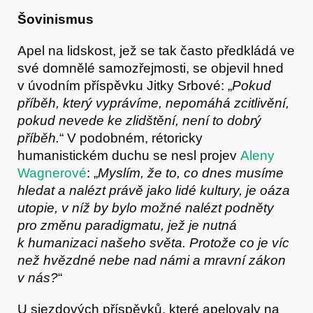
Šovinismus
Apel na lidskost, jež se tak často předkládá ve
své domnělé samozřejmosti, se objevil hned
v úvodním příspěvku Jitky Srbové: „
Pokud
příběh, který vyprávíme, nepomáhá zcitlivění,
pokud nevede ke zlidštění, není to dobrý
příběh.
“ V podobném, rétoricky
humanistickém duchu se nesl projev
Aleny
Wagnerové
: „
Myslím, že to, co dnes musíme
hledat a nalézt právě jako lidé kultury, je oáza
utopie, v níž by bylo možné nalézt podněty
pro změnu paradigmatu, jež je nutná
k humanizaci našeho světa. Protože co je víc
než hvězdné nebe nad námi a mravní zákon
v nás?
“
U sjezdových příspěvků, které apelovaly na