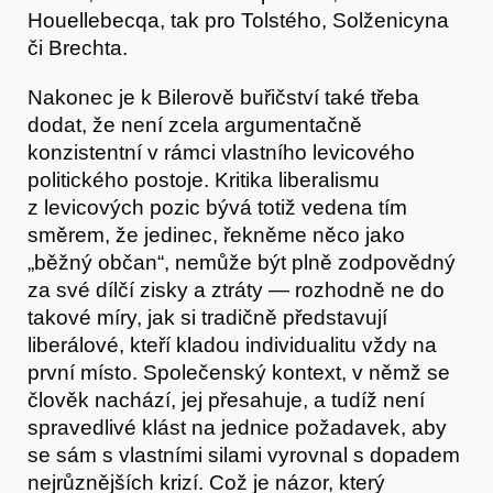
Houellebecqa, tak pro Tolstého, Solženicyna
či Brechta.
Nakonec je k Bilerově buřičství také třeba
dodat, že není zcela argumentačně
konzistentní v rámci vlastního levicového
politického postoje. Kritika liberalismu
z levicových pozic bývá totiž vedena tím
směrem, že jedinec, řekněme něco jako
„běžný občan“, nemůže být plně zodpovědný
za své dílčí zisky a ztráty — rozhodně ne do
takové míry, jak si tradičně představují
liberálové, kteří kladou individualitu vždy na
první místo. Společenský kontext, v němž se
člověk nachází, jej přesahuje, a tudíž není
spravedlivé klást na jednice požadavek, aby
se sám s vlastními silami vyrovnal s dopadem
nejrůznějších krizí. Což je názor, který