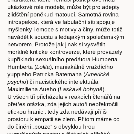
ukázkové role models, může být pro adepty
zlidštění poněkud matoucí. Samotná rovina
introspekce, která ve fabulační síti spojuje
myšlenky i emoce s motivy a činy, může totiž
navádět k soucitu s ledajakým společenským
netvorem. Protože jak jinak si vysvětlit
morálně kritické kontroverze, které provázely
kupříkladu sexuálního predátora Humberta
Humberta (
Lolita
), maniakálně vraždícího
yuppieho Patricka Batemana (
Americké
psycho
) či nacistického intelektuála
Maximiliena Aueho (
Laskavé bohyně
).
U všech tří přicházela v reakcích čtenářů na
přetřes otázka, zda jejich autoři nepřekročili
etickou hranici, tedy zda nedávají příliš
prostoru k empatii se zlem. Přitom máme co
do činění „pouze“ s obvyklou hrou