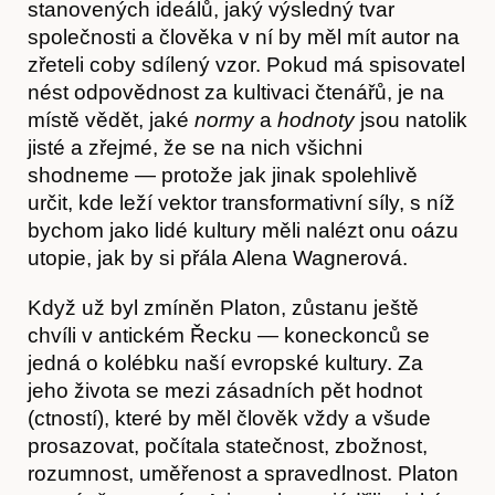
stanovených ideálů, jaký výsledný tvar
Akce
společnosti a člověka v ní by měl mít autor na
zřeteli coby sdílený vzor. Pokud má spisovatel
nést odpovědnost za kultivaci čtenářů, je na
místě vědět, jaké
normy
a
hodnoty
jsou natolik
jisté a zřejmé, že se na nich všichni
shodneme — protože jak jinak spolehlivě
určit, kde leží vektor transformativní síly, s níž
bychom jako lidé kultury měli nalézt onu oázu
utopie, jak by si přála Alena Wagnerová.
Když už byl zmíněn Platon, zůstanu ještě
chvíli v antickém Řecku — koneckonců se
jedná o kolébku naší evropské kultury. Za
jeho života se mezi zásadních pět hodnot
(ctností), které by měl člověk vždy a všude
prosazovat, počítala statečnost, zbožnost,
rozumnost, uměřenost a spravedlnost. Platon