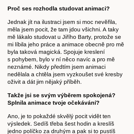
Proč ses rozhodla studovat animaci?
Jednak jít na ilustraci jsem si moc nevěřila,
měla jsem pocit, že tam jdou všichni. A taky
mě lákalo studovat u Jiřího Barty, protože se
mi líbila jeho práce a animace obecně pro mě
byla taková magická. Spojuje kreslení
s pohybem, bylo v ní něco navíc a pro mě
neznámé. Nikdy předtím jsem animaci
nedělala a chtěla jsem vyzkoušet své kresby
oživit a dát jim nějaký příběh.
Články
Takže jsi se svým výběrem spokojená?
Splnila animace tvoje očekávání?
Ano, je to pokaždé skvělý pocit vidět ten
výsledek. Sedíš třeba šest hodin a kreslíš
jedno políčko za druhým a pak si to pustíš