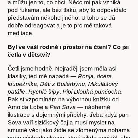
a můžu jen to, co chci. Něco mi pak vzniká
Obchod
pod rukama, ale bez tlaku, aby to odpovídalo
představám někoho jiného. U toho se dá
dobře odreagovat a je to pro mě taková
meditace.
Byl ve vaší rodině i prostor na čtení? Co jsi
četla v dětství?
Četli jsme hodně. Nejraději jsem měla asi
klasiky, teď mě napadá —
Ronja, dcera
loupežníka
,
Děti z Bullerbynu
,
Mikulášovy
patálie
,
Rychlé šípy
,
Pipi Dlouhá punčocha
.
Pak si vzpomínám na výbornou knížku od
Arnolda Lobela
Pan Sova
— nádherné
ilustrace s dojemnými příběhy, třeba když pan
Sova vaří slzičkový čaj a musí myslet na
smutné věci jako židle se zlomenýma nohama
nebo východy slunce, které nikdo neviděl, aby