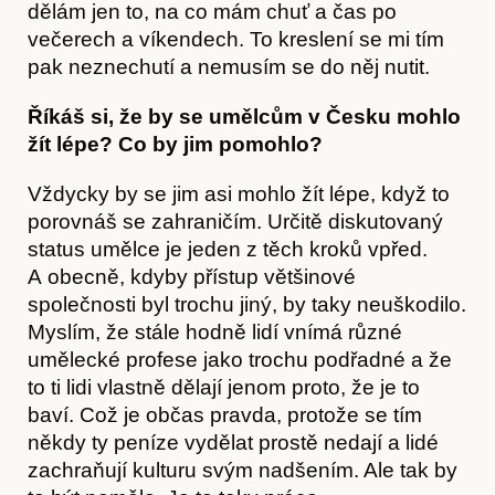
dělám jen to, na co mám chuť a čas po
večerech a víkendech. To kreslení se mi tím
pak neznechutí a nemusím se do něj nutit.
Hostcast
Říkáš si, že by se umělcům v Česku mohlo
žít lépe? Co by jim pomohlo?
Vždycky by se jim asi mohlo žít lépe, když to
porovnáš se zahraničím. Určitě diskutovaný
status umělce je jeden z těch kroků vpřed.
A obecně, kdyby přístup většinové
společnosti byl trochu jiný, by taky neuškodilo.
Myslím, že stále hodně lidí vnímá různé
umělecké profese jako trochu podřadné a že
to ti lidi vlastně dělají jenom proto, že je to
baví. Což je občas pravda, protože se tím
někdy ty peníze vydělat prostě nedají a lidé
zachraňují kulturu svým nadšením. Ale tak by