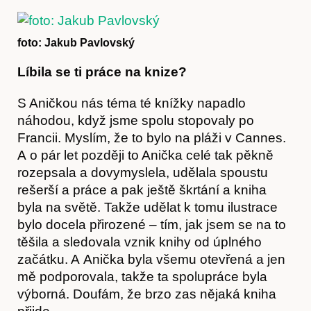
foto: Jakub Pavlovský
Líbila se ti práce na knize?
S Aničkou nás téma té knížky napadlo
náhodou, když jsme spolu stopovaly po
Francii. Myslím, že to bylo na pláži v Cannes.
A o pár let později to Anička celé tak pěkně
rozepsala a dovymyslela, udělala spoustu
rešerší a práce a pak ještě škrtání a kniha
byla na světě. Takže udělat k tomu ilustrace
bylo docela přirozené – tím, jak jsem se na to
O nás
těšila a sledovala vznik knihy od úplného
začátku. A Anička byla všemu otevřená a jen
mě podporovala, takže ta spolupráce byla
výborná. Doufám, že brzo zas nějaká kniha