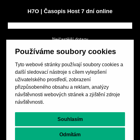
H7O | Časopis Host 7 dní online
Nejčastější dotazy
GDPR a podmínky soutěže
Používáme soubory cookies
Obchodní podmínky
Tyto webové stránky používají soubory cookies a
další sledovací nástroje s cílem vylepšení
uživatelského prostředí, zobrazení
přizpůsobeného obsahu a reklam, analýzy
návštěvnosti webových stránek a zjištění zdroje
Spolek přátel vydávání
časopisu HOST
návštěvnosti.
Beethovenova 25/4
657 42 Brno-střed
Souhlasím
objednavky@casopishost.cz
+420 775 995 695
Odmítám