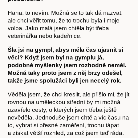
Haha, to nevím. Možná se to tak dá nazvat,
ale chci věřit tomu, že to trochu byla i moje
volba. Jako malá jsem chtěla být třeba
veterinářka nebo kadeřnice.
Šla jsi na gympl, abys měla čas ujasnit si
věci? Když jsem byl na gymplu já,
podobné myšlenky jsem rozhodně neměl.
Možná taky proto jsem z něj brzy odešel,
takže jsme spolužáci byli jen necelý rok.
Věděla jsem, že chci kreslit, ale přišlo mi, že jít
rovnou na uměleckou střední by mi možná
uzavřelo cesty, o kterých jsem třeba ještě
nevěděla. Jednoduše jsem chtěla víc času na
to, vybrat si přesné zaměření, trochu tápat
a získat větší rozhled, za což jsem teď ráda.