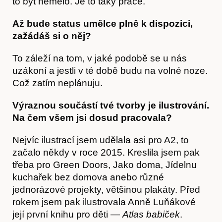
to být nemělo. Je to taky práce.
Až bude status umělce plně k dispozici,
zažádáš si o něj?
To záleží na tom, v jaké podobě se u nás
uzákoní a jestli v té době budu na volné noze.
Což zatím neplánuju.
Výraznou součástí tvé tvorby je ilustrování.
Akce
Na čem všem jsi dosud pracovala?
Nejvíc ilustrací jsem udělala asi pro A2, to
začalo někdy v roce 2015. Kreslila jsem pak
třeba pro Green Doors, Jako doma, Jídelnu
kuchařek bez domova anebo různé
jednorázové projekty, většinou plakáty. Před
rokem jsem pak ilustrovala Anně Luňákové
její první knihu pro děti —
Atlas babiček
.