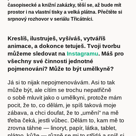
časopisecké a knižní zakázky, těší se, až bude mít
prostor i na vlastní tisky a velká plátna. Přečtěte si
srpnový rozhovor v seriálu Třicátníci.
Kreslíš, ilustruješ, vyšíváš, vytváříš
animace, a dokonce tetuješ. Tvoji tvorbu
můžeme sledovat na
Instagramu
. Máš pro
všechny své činnosti jednotné
pojmenování? Může to být umělkyně?
Já si to nijak nepojmenovávám. Asi to tak
může být, ale cítím se trochu nepatřičně
o sobě mluvit jako o umělkyni, protože mám
pocit, že to, co dělám, je spíš taková moje
zábava, a chci doufat, že to „umění“ na mě
třeba čeká, jestli vůbec. Dělám to, kam mě to
zrovna táhne — linoryt, papír, látka, tablet,
plátno, kůže — různě se mi to střídá a spíš si