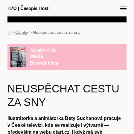
H7O
|
Časopis Host
H
>
Články
>
Neuspěchat cestu za sny
Aktuální číslo
06/26
Dovnitř čísla
NEUSPĚCHAT CESTU
ZA SNY
Ilustrátorka a animátorka Bety Suchanová pracuje
v České televizi, kde se realizuje i výtvarně —
především na webu ctart.cz. I když má své