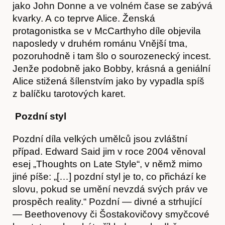
jako John Donne a ve volném čase se zabývá
kvarky. A co teprve Alice. Ženská
protagonistka se v McCarthyho díle objevila
Kontakt
naposledy v druhém románu Vnější tma,
pozoruhodně i tam šlo o sourozenecký incest.
Jenže podobně jako Bobby, krásná a geniální
Alice stižená šílenstvím jako by vypadla spíš
z balíčku tarotových karet.
Pozdní styl
Pozdní díla velkých umělců jsou zvláštní
případ. Edward Said jim v roce 2004 věnoval
esej „Thoughts on Late Style“, v němž mimo
jiné píše: „[…] pozdní styl je to, co přichází ke
slovu, pokud se umění nevzdá svých práv ve
prospěch reality.“ Pozdní — divné a strhující
— Beethovenovy či Šostakovičovy smyčcové