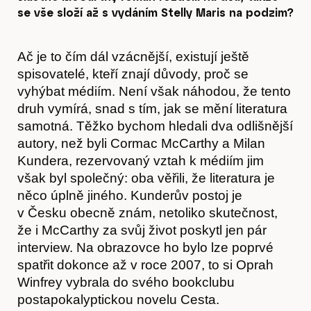
se vše složí až s vydáním Stelly Maris na podzim?
Ač je to čím dál vzácnější, existují ještě
spisovatelé, kteří znají důvody, proč se
vyhýbat médiím. Není však náhodou, že tento
druh vymírá, snad s tím, jak se mění literatura
samotná. Těžko bychom hledali dva odlišnější
autory, než byli Cormac McCarthy a Milan
Kundera, rezervovaný vztah k médiím jim
však byl společný: oba věřili, že literatura je
něco úplně jiného. Kunderův postoj je
v Česku obecně znám, netoliko skutečnost,
že i McCarthy za svůj život poskytl jen pár
interview. Na obrazovce ho bylo lze poprvé
spatřit dokonce až v roce 2007, to si Oprah
Winfrey vybrala do svého bookclubu
postapokalyptickou novelu Cesta.