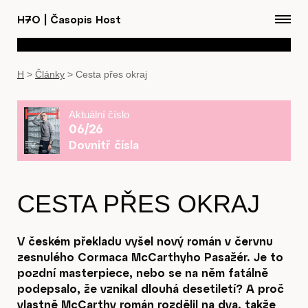
H7O
|
Časopis Host
H
>
Články
>
Cesta přes okraj
Aktuální číslo
06/26
Dovnitř čísla
CESTA PŘES OKRAJ
V českém překladu vyšel nový román v červnu
zesnulého Cormaca McCarthyho Pasažér. Je to
pozdní masterpiece, nebo se na něm fatálně
podepsalo, že vznikal dlouhá desetiletí? A proč
vlastně McCarthy román rozdělil na dva, takže