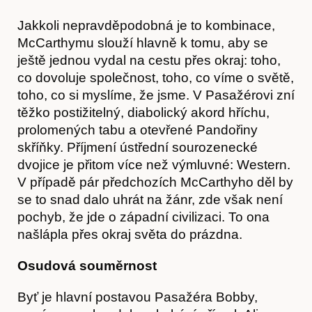
Jakkoli nepravděpodobná je to kombinace,
McCarthymu slouží hlavně k tomu, aby se
ještě jednou vydal na cestu přes okraj: toho,
co dovoluje společnost, toho, co víme o světě,
toho, co si myslíme, že jsme. V Pasažérovi zní
těžko postižitelný, diabolický akord hříchu,
prolomených tabu a otevřené Pandořiny
skříňky. Příjmení ústřední sourozenecké
dvojice je přitom více než výmluvné: Western.
V případě pár předchozích McCarthyho děl by
se to snad dalo uhrát na žánr, zde však není
pochyb, že jde o západní civilizaci. To ona
našlápla přes okraj světa do prázdna.
Osudová souměrnost
Hostcast
Byť je hlavní postavou Pasažéra Bobby,