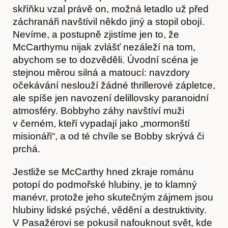
skříňku vzal právě on, možná letadlo už před
záchranáři navštívil někdo jiný a stopil obojí.
Nevíme, a postupně zjistíme jen to, že
McCarthymu nijak zvlášť nezáleží na tom,
abychom se to dozvěděli. Úvodní scéna je
stejnou měrou silná a matoucí: navzdory
očekávání neslouží žádné thrillerové zápletce,
ale spíše jen navození delillovsky paranoidní
atmosféry. Bobbyho záhy navštíví muži
v černém, kteří vypadají jako „mormonští
misionáři“, a od té chvíle se Bobby skrývá či
prchá.
Články
Jestliže se McCarthy hned zkraje románu
potopí do podmořské hlubiny, je to klamný
manévr, protože jeho skutečným zájmem jsou
hlubiny lidské psýché, vědění a destruktivity.
V Pasažérovi se pokusil nafouknout svět, kde