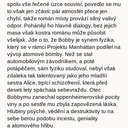
spolu vše řečené úzce souvisí, povedlo se mu
to však jen zčásti: pár atmosfér přece jen
chybí, takže román místy provází silný valivý
odpor. Pohánějí ho hlavně dialogy, bez jejich
masa však kostra románu může působit
všelijak. Jde o to, že Bobby je synem fyzika,
který se v rámci Projektu Manhattan podílel na
vývoji atomové bomby. Než se stal
automobilovým závodníkem, a poté
potápěčem, sám fyziku studoval, nebyl však
zdaleka tak talentovaný jako jeho mladší
sestra Alice, trpící schizofrenií, která před
deseti lety spáchala sebevraždu. Otec
Bobbymu zanechal oppenheimerovské pocity
Časopis
viny a po sestře mu zbyla zapovězená láska.
Hlubiny psýché, vědění a destruktivity tu na
sebe berou podobu incestu, geniality
a atomového hřibu.