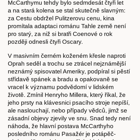
McCarthymu tehdy bylo sedmdesát čtyři let
a na stará kolena se stal skutečně slavným:
za Cestu obdržel Pulitzerovu cenu, kina
promítala adaptaci románu Tahle země není
pro starý, za niž si bratři Coenové o rok
později odnesli čtyři Oscary.
V masivním černém koženém křesle naproti
Oprah seděl a trochu se ztrácel nejznámější
neznámý spisovatel Ameriky, podpíral si pěstí
střídavě spánek a bradu a opakovaně se
vracel k významu podvědomí v lidském
životě. Zmínil Henryho Millera, který říkal, že
jeho prsty na klávesnici psacího stroje nepíší,
ale naslouchají, nebo případy vědců, jimž se
zásadní objevy zjevily ve snu. Snad tedy není
náhoda, že hlavní postava McCarthyho
posledního románu Pasažér je potápěč-