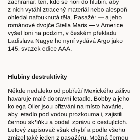
záchranář: ten, kdo se noří do hlubin, aby
z nich vytáhl ztracený materiál nebo alespoň
ohledal nafouknutá těla. Pasažér — a jeho
románové dvojče Stella Maris — v Americe
vyšel loni na podzim, v českém překladu
Ladislava Nagye ho nyní vydává Argo jako
145. svazek edice AAA.
Hlubiny destruktivity
Někde nedaleko od pobřeží Mexického zálivu
havaruje malé dopravní letadlo. Bobby a jeho
kolega Oiler jsou přizváni na místo havárie,
aby letadlo pod vodou prozkoumali, zajistili
černou skříňku a podali zprávu o cestujících.
Letový zapisovač však chybí a podle všeho
zmizel také jeden z pasažérů. Možná černou