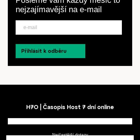
Pošleme vám každý měsíc to
nejzajímavější na
e-mail
Přihlásit k odběru
H7O | Časopis Host 7 dní online
Nejčastější dotazy