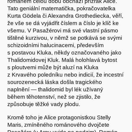
románem celou dobu obchází přízrak Alice.
Tato geniální matematička, pokračovatelka
Kurta Gödela či Alexandra Grothediecka, věří,
že vše se dá vyjádřit číslem a číslo je klíč ke
všemu. V Pasažérovi má své vlastní pásmo
tištěné kurzivou, v němž se potkává se svými
schizoidními halucinacemi, především
s postavou Kluka, někdy označovaného jako
Thalidomidovej Kluk. Malá holohlavá bytost
s ploutvemi může být aluzí na Kluka
z Krvavého poledníku nebo indicií, že incestní
sourozenecká láska došla tragického
naplnění — thalidomid byl lék užívaný
během těhotenství, než se zjistilo, že
způsobuje těžké vady plodu.
Kromě toho je Alice protagonistkou Stelly
Akce
Maris, zmíněného románového dvojčete