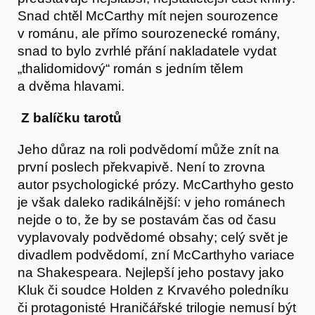
O nás
Snad chtěl McCarthy mít nejen sourozence
v románu, ale přímo sourozenecké romány,
snad to bylo zvrhlé přání nakladatele vydat
„thalidomidový“ román s jedním tělem
a dvěma hlavami.
Z balíčku tarotů
Jeho důraz na roli podvědomí může znít na
první poslech překvapivě. Není to zrovna
autor psychologické prózy. McCarthyho gesto
je však daleko radikálnější: v jeho románech
nejde o to, že by se postavám čas od času
vyplavovaly podvědomé obsahy; celý svět je
divadlem podvědomí, zní McCarthyho variace
na Shakespeara. Nejlepší jeho postavy jako
Kluk či soudce Holden z Krvavého poledníku
či protagonisté Hraničářské trilogie nemusí být