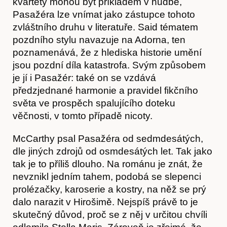
kvartety mohou být příkladem v hudbě,
Pasažéra lze vnímat jako zástupce tohoto
zvláštního druhu v literatuře. Said tématem
pozdního stylu navazuje na Adorna, ten
poznamenává, že z hlediska historie umění
Předplatné
jsou pozdní díla katastrofa. Svým způsobem
je jí i Pasažér: také on se vzdává
předzjednané harmonie a pravidel fikčního
světa ve prospěch spalujícího doteku
věčnosti, v tomto případě nicoty.
McCarthy psal Pasažéra od sedmdesátých,
dle jiných zdrojů od osmdesátých let. Tak jako
tak je to příliš dlouho. Na románu je znát, že
nevznikl jedním tahem, podobá se slepenci
prolézačky, karoserie a kostry, na něž se prý
dalo narazit v Hirošimě. Nejspíš právě to je
skutečný důvod, proč se z něj v určitou chvíli