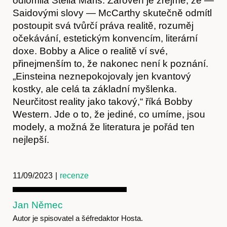
odlomila Stella Maris. Zároveň je zřejmé, že —
Saidovými slovy — McCarthy skutečně odmítl
postoupit svá tvůrčí práva realitě, rozuměj
očekávání, estetickým konvencím, literární
doxe. Bobby a Alice o realitě ví své,
přinejmenším to, že nakonec není k poznání.
„Einsteina neznepokojovaly jen kvantový
kostky, ale celá ta základní myšlenka.
Neurčitost reality jako takový,“ říká Bobby
Western. Jde o to, že jediné, co umíme, jsou
modely, a možná že literatura je pořád ten
nejlepší.
11/09/2023
|
recenze
Jan Němec
Autor je spisovatel a šéfredaktor Hosta.