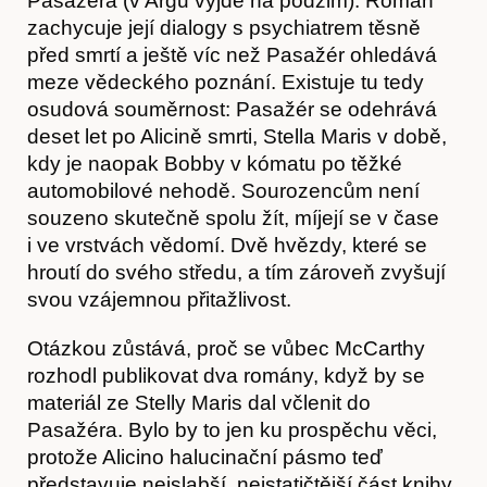
Pasažéra (v Argu vyjde na podzim). Román
zachycuje její dialogy s psychiatrem těsně
před smrtí a ještě víc než Pasažér ohledává
meze vědeckého poznání. Existuje tu tedy
osudová souměrnost: Pasažér se odehrává
deset let po Alicině smrti, Stella Maris v době,
kdy je naopak Bobby v kómatu po těžké
automobilové nehodě. Sourozencům není
souzeno skutečně spolu žít, míjejí se v čase
i ve vrstvách vědomí. Dvě hvězdy, které se
hroutí do svého středu, a tím zároveň zvyšují
svou vzájemnou přitažlivost.
Otázkou zůstává, proč se vůbec McCarthy
rozhodl publikovat dva romány, když by se
materiál ze Stelly Maris dal včlenit do
Pasažéra. Bylo by to jen ku prospěchu věci,
protože Alicino halucinační pásmo teď
představuje nejslabší, nejstatičtější část knihy.