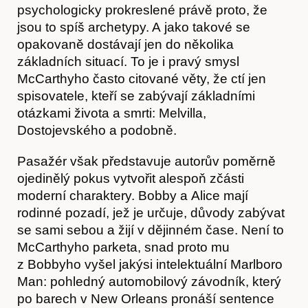
psychologicky prokreslené právě proto, že
jsou to spíš archetypy. A jako takové se
Obchod
opakovaně dostávají jen do několika
základních situací. To je i pravý smysl
McCarthyho často citované věty, že ctí jen
spisovatele, kteří se zabývají základními
otázkami života a smrti: Melvilla,
Dostojevského a podobně.
Pasažér však představuje autorův poměrně
ojedinělý pokus vytvořit alespoň zčásti
moderní charaktery. Bobby a Alice mají
rodinné pozadí, jež je určuje, důvody zabývat
se sami sebou a žijí v dějinném čase. Není to
McCarthyho parketa, snad proto mu
z Bobbyho vyšel jakýsi intelektuální Marlboro
Man: pohledný automobilový závodník, který
po barech v New Orleans pronáší sentence