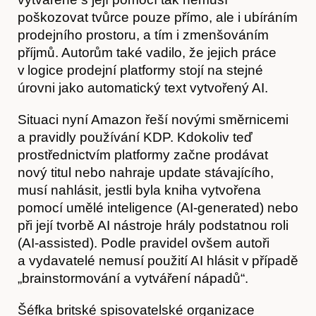
poškozovat tvůrce pouze přímo, ale i ubíráním
prodejního prostoru, a tím i zmenšováním
příjmů. Autorům také vadilo, že jejich práce
v logice prodejní platformy stojí na stejné
úrovni jako automatický text vytvořený AI.
Akce
Situaci nyní Amazon řeší novými směrnicemi
a pravidly používání KDP. Kdokoliv teď
prostřednictvím platformy začne prodávat
nový titul nebo nahraje update stávajícího,
musí nahlásit, jestli byla kniha vytvořena
pomocí umělé inteligence (AI-generated) nebo
při její tvorbě AI nástroje hrály podstatnou roli
(AI-assisted). Podle pravidel ovšem autoři
a vydavatelé nemusí použití AI hlásit v případě
„brainstormování a vytváření nápadů“.
Šéfka britské spisovatelské organizace