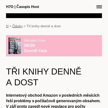
H7O
|
Časopis Host
H
>
Články
>
Tři knihy denně a dost
Aktuální číslo
06/26
Dovnitř čísla
TŘI KNIHY DENNĚ
A DOST
Internetový obchod Amazon v posledních měsících
řeší problémy s počítačově generovaným obsahem.
V září proto zavedl nové regulace pro počty