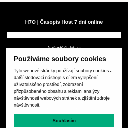
H7O | Časopis Host 7 dní online
Nejčastější dotazy
GDPR a podmínky soutěže
Používáme soubory cookies
Obchodní podmínky
Tyto webové stránky používají soubory cookies a
další sledovací nástroje s cílem vylepšení
uživatelského prostředí, zobrazení
přizpůsobeného obsahu a reklam, analýzy
návštěvnosti webových stránek a zjištění zdroje
Spolek přátel vydávání
časopisu HOST
návštěvnosti.
Beethovenova 25/4
657 42 Brno-střed
Souhlasím
objednavky@casopishost.cz
+420 775 995 695