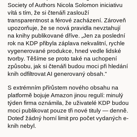
O nás
Society of Authors Nicola Solomon iniciativu
vítá s tím, že si čtenáři zaslouží
transparentnost a férové zacházení. Zároveň
upozorňuje, že se nová pravidla nevztahují
na knihy publikované dříve. „Jen za poslední
rok na KDP přibyla záplava nekvalitní, rychle
vygenerované produkce, hned vedle lidské
tvorby. Těšíme se proto také na uchopení
způsobu, jak si čtenáři budou moci při hledání
knih odfiltrovat AI generovaný obsah.“
Obchod
S extrémním přírůstem nového obsahu na
platformě bojuje Amazon jinou regulí: minulý
týden firma oznámila, že uživatelé KDP budou
moci publikovat pouze tři nové tituly — denně.
Doteď žádný horní limit pro počet vydaných e-
knih nebyl.