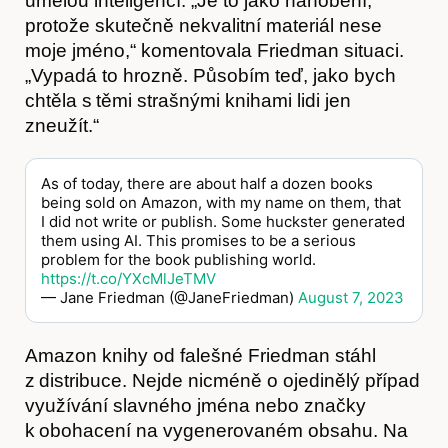
umělou inteligencí. „Je to jako hanobení,
protože skutečně nekvalitní materiál nese
moje jméno,“ komentovala Friedman situaci.
„Vypadá to hrozně. Působím teď, jako bych
chtěla s těmi strašnými knihami lidi jen
zneužít.“
As of today, there are about half a dozen books
being sold on Amazon, with my name on them, that
Články
I did not write or publish. Some huckster generated
them using AI. This promises to be a serious
problem for the book publishing world.
https://t.co/YXcMlJeTMV
— Jane Friedman (@JaneFriedman)
August 7, 2023
Amazon knihy od falešné Friedman stáhl
z distribuce. Nejde nicméně o ojedinělý případ
využívání slavného jména nebo značky
k obohacení na vygenerovaném obsahu. Na