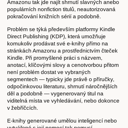
Amazonu tak jde najít shrnutí slavných anebo
populárních nonfiction titulů, neautorizovaná
Časopis
pokračování knižních sérií a podobně.
Problém se týká především platformy Kindle
Direct Publishing (KDP), která umožňuje
komukoliv prodávat své e-knihy přímo na
stránkách Amazonu a prostřednictvím čteček
Kindle. Při promyšlené práci s názvem,
anotací, klíčovými slovy a cenotvorbou přitom
není problém dostat ve vybraných
segmentech — typicky jde právě o příručky,
odpočinkovou literaturu, shrnutí náročnějších
děl a podobně — vygenerovaný titul na
Hostcast
viditelná místa ve vyhledávání, nebo dokonce
v žebříčcích.
E-knihy generované umělou inteligencí nebo
vytvářené s její pomocí tak nemusí