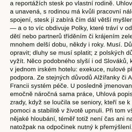
a reportážích stesk po vlastní rodině. Uhlo
a unavená, s rodinou má kvůli pracovní nál
spojení, stesk jí zabírá čím dál větší myšl
— a o to víc obdivuje Polky, které tráví v 
dětí nebo partnerů tříděním či krájením z
mnohem delší dobu, někdy i roky. Musí. D
opravit; dluhy se musí splatit; z polských 
vyžít. Něco podobného slyší i od Slováků, k
v jednom irském hotelu: exekuce, nulové pří
podpora. Ze stejných důvodů Alžířanky či A
Francii systém péče. U posledně jmenovan
emočně náročná sama práce, Uhlová popisu
zrady, když se loučila se seniory, kteří se k
pomoci a stabilitě v životě upnuli. Při tom 
nějaké hloubání, téměř totiž není čas ani n
natožpak na odpočinek nutný k přemýšlení.