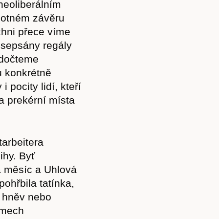
 neoliberálním
Akce
amotném závěru
ichni přece víme
 sepsány regály
 dočteme
Kontakt
mu konkrétně
 pocity lidí, kteří
a prekérní místa
tarbeitera
ihy. Byť
ba měsíc a Uhlová
ohřbila tatínka,
, hněv nebo
amech