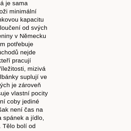
vá je sama
oži minimální
enkovou kapacitu
odloučení od svých
eleniny v Německu
ům potřebuje
důchodů nejde
teří pracují
ležitosti, mizivá
lbánky suplují ve
ých je zároveň
je vlastní pocity
 ní coby jediné
však není čas na
a spánek a jídlo,
 Tělo bolí od