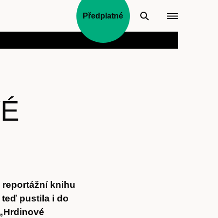
Předplatné
VÉ
 reportážní knihu
teď pustila i do
 „Hrdinové