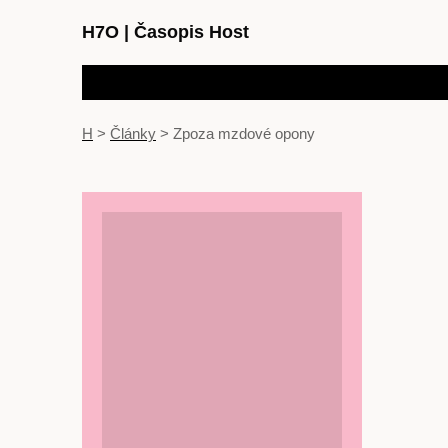
H7O
|
Časopis Host
H
>
Články
>
Zpoza mzdové opony