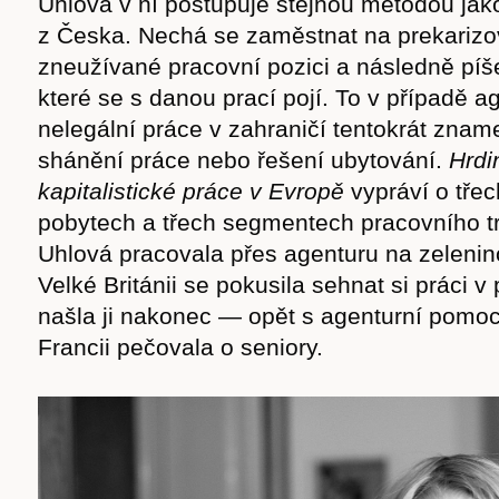
Uhlová v ní postupuje stejnou metodou jako
z Česka. Nechá se zaměstnat na prekarizo
zneužívané pracovní pozici a následně pí
které se s danou prací pojí. To v případě a
nelegální práce v zahraničí tentokrát znam
shánění práce nebo řešení ubytování.
Hrdi
kapitalistické práce v Evropě
vypráví o tře
pobytech a třech segmentech pracovního 
Uhlová pracovala přes agenturu na zelenin
Velké Británii se pokusila sehnat si práci v 
našla ji nakonec — opět s agenturní pomoc
Francii pečovala o seniory.