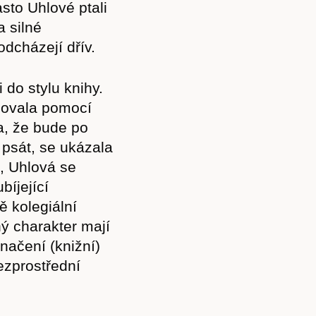
sto Uhlové ptali
a silné
odcházejí dřív.
 do stylu knihy.
uovala pomocí
a, že bude po
 psát, se ukázala
ý, Uhlová se
bíjející
ě kolegiální
ný charakter mají
značení (knižní)
bezprostřední