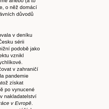
země anebo (a to
e, o něž domácí
rávních důvodů
ovala v deníku
esku sérii
knižní podobě jako
ektu vznikl
ychlíkové.
ovat v zahraničí
ila pandemie
tož získat
éně po vynucené
 v nakladatelství
práce v Evropě
.