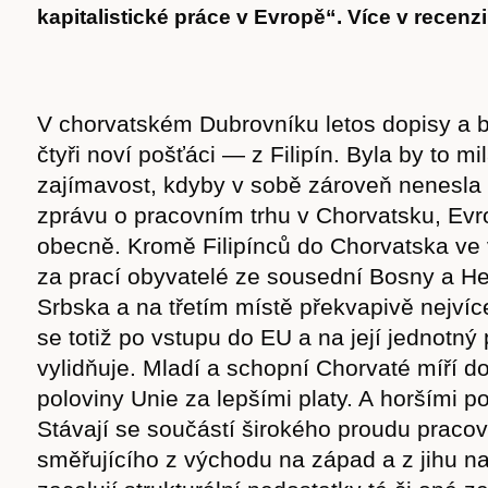
kapitalistické práce v Evropě“. Více v recenz
V chorvatském Dubrovníku letos dopisy a b
čtyři noví pošťáci — z Filipín. Byla by to mil
zajímavost, kdyby v sobě zároveň nenesl
zprávu o pracovním trhu v Chorvatsku, Ev
obecně. Kromě Filipínců do Chorvatska ve v
za prací obyvatelé ze sousední Bosny a He
Srbska a na třetím místě překvapivě nejví
se totiž po vstupu do EU a na její jednotný 
vylidňuje. Mladí a schopní Chorvaté míří d
poloviny Unie za lepšími platy. A horšími 
Stávají se součástí širokého proudu praco
směřujícího z východu na západ a z jihu na