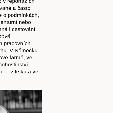
 v reportážích
vané a často
še o podmínkách,
genturní nebo
ená i cestování,
nové
ch pracovních
trhu. V Německu
ové farmě, ve
pohostinství,
í — v Irsku a ve