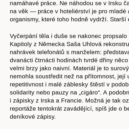
namáhavé práce. Ne náhodou se v Irsku ča
na věk — práce v hoteliérství je pro mladé 
organismy, které toho hodně vydrží. Starší 
Vyčerpání těla i duše se nakonec propsalo i
Kapitoly z Německa Saša Uhlová rekonstr
nahrávek telefonátů s manželem: představ
dvanácti čtrnácti hodinách tvrdé dřiny něco
velmi brzy jako naivní. Materiál je to surov
nemohla soustředit než na přítomnost, její u
repetitivnost i malé záblesky štěstí v podob
solidarity nebo pauzy na „cigáro“. A podob
i zápisky z Irska a Francie. Možná je tak o
reportáže tentokrát zavádějící, spíš jde o 
deníkové zápisy.