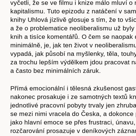
vyčetli, že se ve filmu i knize málo mluví o
cast
kapitalismu. Tuto epizodu z natáčení v s
knihy Uhlová jízlivě glosuje s tím, že to vš
a že o problematice neoliberalismu už byly
knih a tisíce komentářů. O čem se naopak
Obchod
minimálně, je, jak ten život v neoliberalis
vypadá, jak působí na myšlenky, těla, touhy i
za trochu lepším výdělkem jdou pracovat n
a často bez minimálních záruk.
Přímá emocionální i tělesná zkušenost gas
nakonec prosakuje i ze samotných textů kn
jednotlivé pracovní pobyty trvaly jen zhru
se mezi nimi vracela do Česka, a dokonce p
jako hlavní emoce se přes frustraci, únavu
rozčarování prosazuje v deníkových zázn