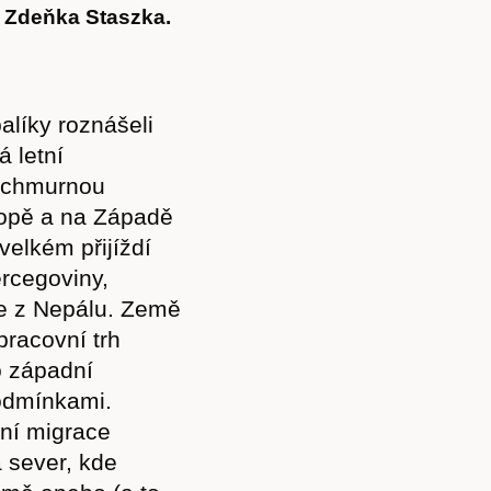
i Zdeňka Staszka.
alíky roznášeli
á letní
a chmurnou
ropě a na Západě
elkém přijíždí
rcegoviny,
ce z Nepálu. Země
pracovní trh
o západní
podmínkami.
vní migrace
 sever, kde