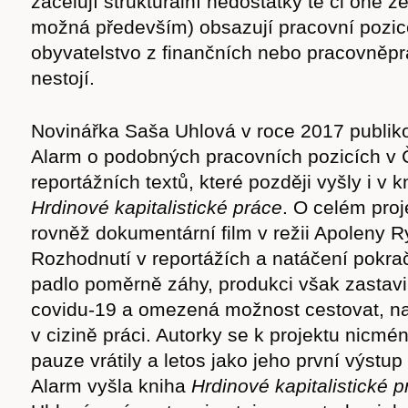
zacelují strukturální nedostatky té či oné 
možná především) obsazují pracovní pozic
obyvatelstvo z finančních nebo pracovněp
nestojí.
Novinářka Saša Uhlová v roce 2017 publik
Alarm o podobných pracovních pozicích v Č
reportážních textů, které později vyšly i v 
Hrdinové kapitalistické práce
. O celém proj
rovněž dokumentární film v režii Apoleny R
Rozhodnutí v reportážích a natáčení pokrač
padlo poměrně záhy, produkci však zastav
covidu-19 a omezená možnost cestovat, na
v cizině práci. Autorky se k projektu nicm
pauze vrátily a letos jako jeho první výstup
Alarm vyšla kniha
Hrdinové kapitalistické 